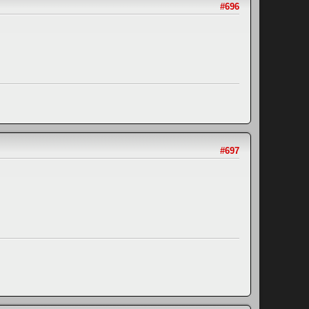
#696
#697