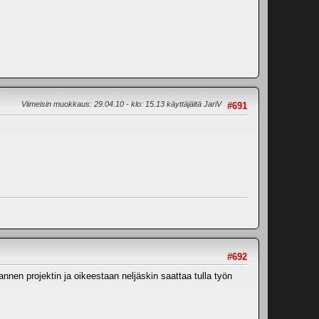
Viimeisin muokkaus
: 29.04.10 - klo: 15.13 käyttäjältä JariV
#691
#692
nnen projektin ja oikeestaan neljäskin saattaa tulla työn