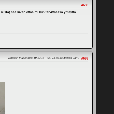
#698
i niistä) saa luvan ottaa muhun tarvittaessa yhteyttä.
Viimeisin muokkaus
: 19.12.13 - klo: 18.56 käyttäjältä JariV
#699