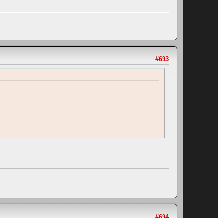
#693
#694