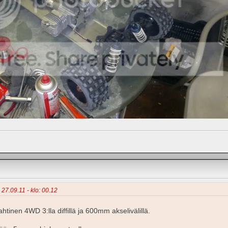
- 27.09.11 - klo: 00.12
ahtinen 4WD 3:lla diffillä ja 600mm akselivälillä.