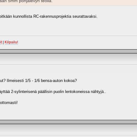
änään 5mm pohjalevyn teolla.
pitkään kunnollista RC-rakennusprojektia seurattavaksi.
t
|
Kilpailu!
llut? Ilmeisesti 1/5 - 1/6 bensa-auton kokoa?
yttää 2-sylinterisenä päällisin puolin lentokoneissa nähtyjä..
dottomasti!