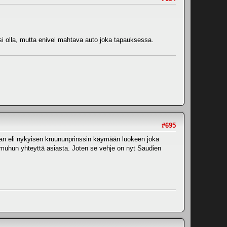
täisi olla, mutta enivei mahtava auto joka tapauksessa.
#695
nkaan eli nykyisen kruununprinssin käymään luokeen joka
i muhun yhteyttä asiasta. Joten se vehje on nyt Saudien