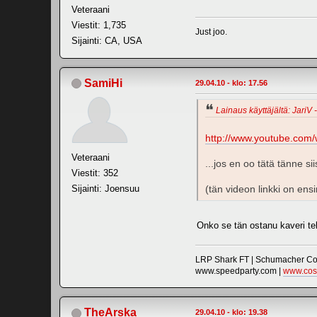
Veteraani
Viestit: 1,735
Just joo.
Sijainti: CA, USA
SamiHi
29.04.10 - klo: 17.56
Lainaus käyttäjältä: JariV 
http://www.youtube.co
Veteraani
...jos en oo tätä tänne si
Viestit: 352
Sijainti: Joensuu
(tän videon linkki on en
Onko se tän ostanu kaveri t
LRP Shark FT | Schumacher Cou
www.speedparty.com |
www.cos
TheArska
29.04.10 - klo: 19.38