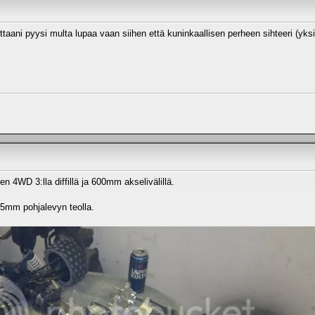
lttaani pyysi multa lupaa vaan siihen että kuninkaallisen perheen sihteeri (yks
nen 4WD 3:lla diffillä ja 600mm akselivälillä.
 5mm pohjalevyn teolla.