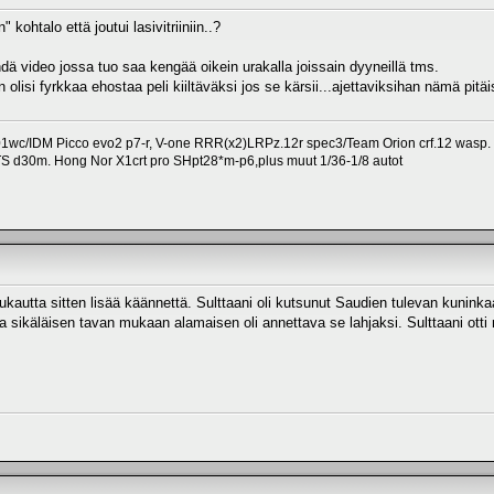
" kohtalo että joutui lasivitriiniin..?
hdä video jossa tuo saa kengää oikein urakalla joissain dyyneillä tms.
kin olisi fyrkkaa ehostaa peli kiiltäväksi jos se kärsii...ajettaviksihan nämä pi
1wc/IDM Picco evo2 p7-r, V-one RRR(x2)LRPz.12r spec3/Team Orion crf.12 wasp.
TS d30m. Hong Nor X1crt pro SHpt28*m-p6,plus muut 1/36-1/8 autot
 kuukautta sitten lisää käännettä. Sulttaani oli kutsunut Saudien tulevan kuni
a sikäläisen tavan mukaan alamaisen oli annettava se lahjaksi. Sulttaani ott