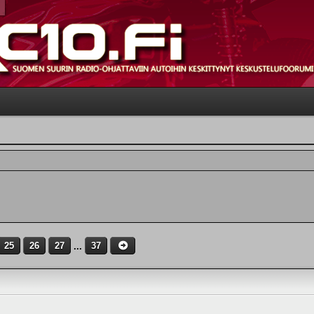
25
26
27
...
37