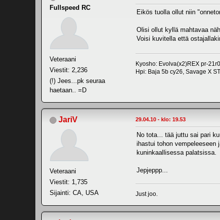
Fullspeed RC
Eikös tuolla ollut niin "onneton
Olisi ollut kyllä mahtavaa nä
Voisi kuvitella että ostajalla
Veteraani
Kyosho: Evolva(x2)REX pr-21r0
Viestit: 2,236
Hpi: Baja 5b cy26, Savage X S
(!) Jees...pk seuraa
haetaan.. =D
JariV
29.04.10 - klo: 19.53
No tota... tää juttu sai pari
ihastui tohon vempeleeseen j
kuninkaallisessa palatsissa.
Jepjeppp...
Veteraani
Viestit: 1,735
Sijainti: CA, USA
Just joo.