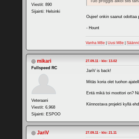
Tuo proggis alkoi siis t
Viestit: 890
Sijainti: Helsinki
Oujee! onkin saanut odottaa 
- Hount
Vanha M8e
|
Uusi M8e
|
Säännö
mikari
27.09.11 - klo: 13.02
Fullspeed RC
JariV is back!
Mitäs koria olet tuohon ajate
Entä mikä toi moottori on? Nä
Veteraani
Kiinnostava projekti kyllä eh
Viestit: 6,968
Sijainti: ESPOO
JariV
27.09.11 - klo: 21.11