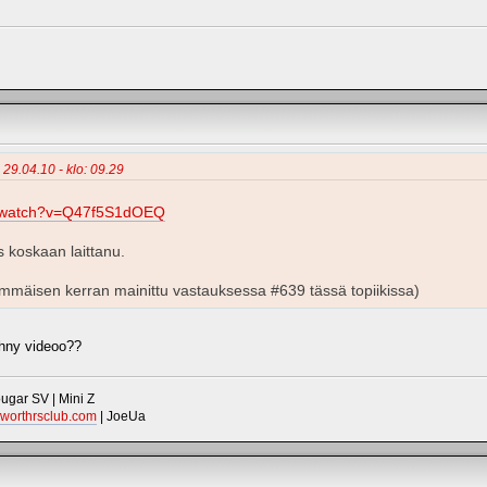
- 29.04.10 - klo: 09.29
m/watch?v=Q47f5S1dOEQ
is koskaan laittanu.
simmäisen kerran mainittu vastauksessa #639 tässä topiikissa)
ehny videoo??
gar SV | Mini Z
worthrsclub.com
| JoeUa