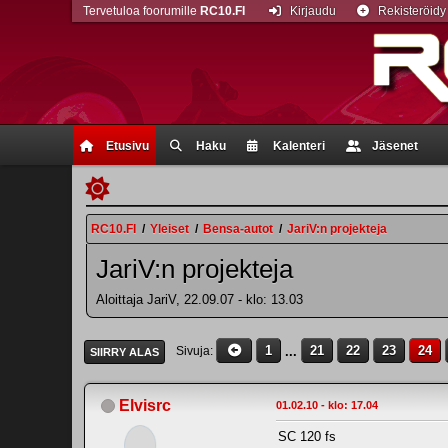
Tervetuloa foorumille
RC10.FI
Kirjaudu
Rekisteröidy
Etusivu
Haku
Kalenteri
Jäsenet
RC10.FI
/
Yleiset
/
Bensa-autot
/
JariV:n projekteja
JariV:n projekteja
Aloittaja JariV, 22.09.07 - klo: 13.03
1
...
21
22
23
24
Sivuja
SIIRRY ALAS
Elvisrc
01.02.10 - klo: 17.04
SC 120 fs