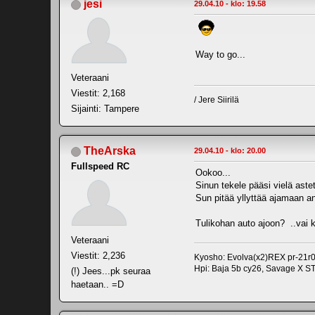
jesi
29.04.10 - klo: 19.58
Way to go...
Veteraani
Viestit: 2,168
/ Jere Siirilä
Sijainti: Tampere
TheArska
29.04.10 - klo: 20.00
Fullspeed RC
Ookoo...
Sinun tekele pääsi vielä aste
Sun pitää yllyttää ajamaan an
Tulikohan auto ajoon? ..vai 
Veteraani
Viestit: 2,236
Kyosho: Evolva(x2)REX pr-21r0
Hpi: Baja 5b cy26, Savage X S
(!) Jees...pk seuraa
haetaan.. =D