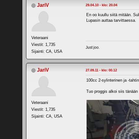
JariV
29.04.10 - klo: 20.04
En oo kuullu siitä mitään. Su
Lupasin auttaa tarvittaessa.
Veteraani
Viestit: 1,735
Just joo.
Sijainti: CA, USA
JariV
27.09.11 - klo: 00.12
100cc 2-sylinterinen ja -tahti
Tuo proggis alkoi siis tänään
Veteraani
Viestit: 1,735
Sijainti: CA, USA