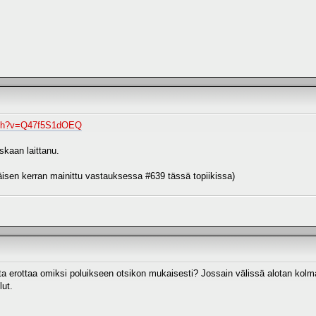
atch?v=Q47f5S1dOEQ
oskaan laittanu.
äisen kerran mainittu vastauksessa #639 tässä topiikissa)
ta erottaa omiksi poluikseen otsikon mukaisesti? Jossain välissä alotan kolma
lut.