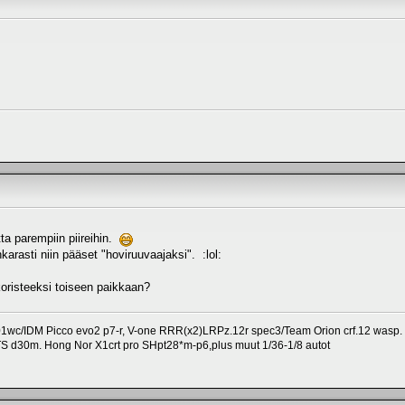
tta parempiin piireihin.
karasti niin pääset "hoviruuvaajaksi". :lol:
koristeeksi toiseen paikkaan?
1wc/IDM Picco evo2 p7-r, V-one RRR(x2)LRPz.12r spec3/Team Orion crf.12 wasp.
TS d30m. Hong Nor X1crt pro SHpt28*m-p6,plus muut 1/36-1/8 autot