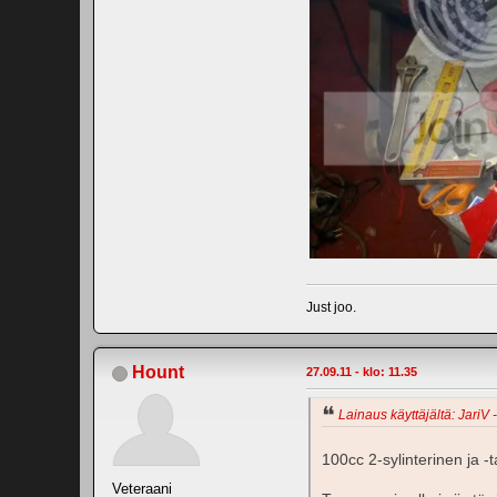
Just joo.
Hount
27.09.11 - klo: 11.35
Lainaus käyttäjältä: JariV 
100cc 2-sylinterinen ja -t
Veteraani