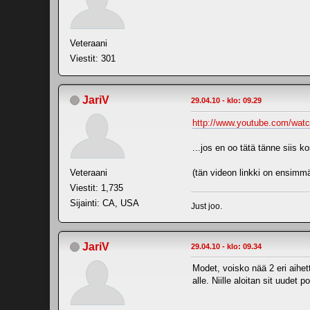
Veteraani
Viestit: 301
JariV
29.04.10 - klo: 09.29
http://www.youtube.com/w
...jos en oo tätä tänne siis k
Veteraani
(tän videon linkki on ensimm
Viestit: 1,735
Sijainti: CA, USA
Just joo.
JariV
29.04.10 - klo: 09.34
Modet, voisko nää 2 eri aihet
alle. Niille aloitan sit uudet po