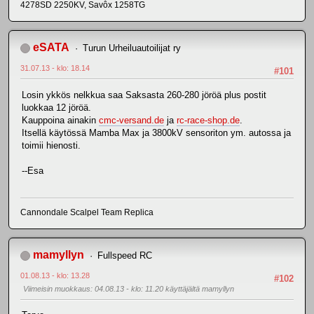
4278SD 2250KV, Savôx 1258TG
eSATA
Turun Urheiluautoilijat ry
31.07.13 - klo: 18.14
#101
Losin ykkös nelkkua saa Saksasta 260-280 jöröä plus postit
luokkaa 12 jöröä.
Kauppoina ainakin
cmc-versand.de
ja
rc-race-shop.de
.
Itsellä käytössä Mamba Max ja 3800kV sensoriton ym. autossa ja
toimii hienosti.
--Esa
Cannondale Scalpel Team Replica
mamyllyn
Fullspeed RC
01.08.13 - klo: 13.28
#102
Viimeisin muokkaus
: 04.08.13 - klo: 11.20 käyttäjältä mamyllyn