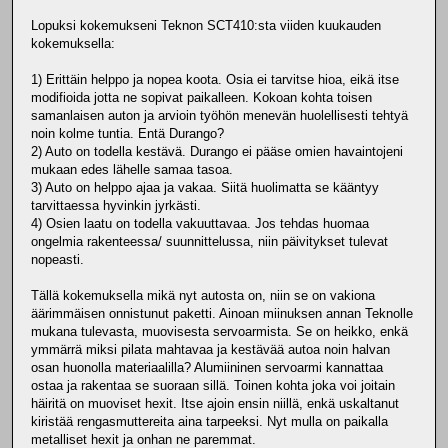
Lopuksi kokemukseni Teknon SCT410:sta viiden kuukauden
kokemuksella:
1) Erittäin helppo ja nopea koota. Osia ei tarvitse hioa, eikä itse
modifioida jotta ne sopivat paikalleen. Kokoan kohta toisen
samanlaisen auton ja arvioin työhön menevän huolellisesti tehtyä
noin kolme tuntia. Entä Durango?
2) Auto on todella kestävä. Durango ei pääse omien havaintojeni
mukaan edes lähelle samaa tasoa.
3) Auto on helppo ajaa ja vakaa. Siitä huolimatta se kääntyy
tarvittaessa hyvinkin jyrkästi.
4) Osien laatu on todella vakuuttavaa. Jos tehdas huomaa
ongelmia rakenteessa/ suunnittelussa, niin päivitykset tulevat
nopeasti.
Tällä kokemuksella mikä nyt autosta on, niin se on vakiona
äärimmäisen onnistunut paketti. Ainoan miinuksen annan Teknolle
mukana tulevasta, muovisesta servoarmista. Se on heikko, enkä
ymmärrä miksi pilata mahtavaa ja kestävää autoa noin halvan
osan huonolla materiaalilla? Alumiininen servoarmi kannattaa
ostaa ja rakentaa se suoraan sillä. Toinen kohta joka voi joitain
häiritä on muoviset hexit. Itse ajoin ensin niillä, enkä uskaltanut
kiristää rengasmuttereita aina tarpeeksi. Nyt mulla on paikalla
metalliset hexit ja onhan ne paremmat.