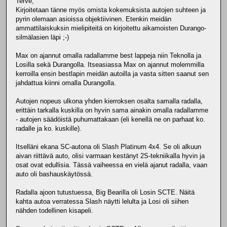
Terve,
Kirjoitetaan tänne myös omista kokemuksista autojen suhteen ja
pyrin olemaan asioissa objektiivinen. Etenkin meidän
ammattilaiskuksin mielipiteitä on kirjoitettu aikamoisten Durango-
silmälasien läpi ;-)
Max on ajannut omalla radallamme best lappeja niin Teknolla ja
Losilla sekä Durangolla. Itseasiassa Max on ajannut molemmilla
kerroilla ensin bestlapin meidän autoilla ja vasta sitten saanut sen
jahdattua kiinni omalla Durangolla.
Autojen nopeus ulkona yhden kierroksen osalta samalla radalla,
erittäin tarkalla kuskilla on hyvin sama ainakin omalla radallamme
- autojen säädöistä puhumattakaan (eli kenellä ne on parhaat ko.
radalle ja ko. kuskille).
Itselläni ekana SC-autona oli Slash Platinum 4x4. Se oli alkuun
aivan riittävä auto, olisi varmaan kestänyt 2S-tekniikalla hyvin ja
osat ovat edullisia. Tässä vaiheessa en vielä ajanut radalla, vaan
auto oli bashauskäytössä.
Radalla ajoon tutustuessa, Big Bearilla oli Losin SCTE. Näitä
kahta autoa verratessa Slash näytti lelulta ja Losi oli siihen
nähden todellinen kisapeli.