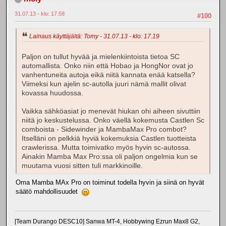
31.07.13 - klo: 17.58
#100
Lainaus käyttäjältä: Tomy - 31.07.13 - klo: 17.19
Paljon on tullut hyvää ja mielenkiintoista tietoa SC
automallista. Onko niin että Hobao ja HongNor ovat jo
vanhentuneita autoja eikä niitä kannata enää katsella?
Viimeksi kun ajelin sc-autolla juuri nämä mallit olivat
kovassa huudossa.
Vaikka sähköasiat jo menevät hiukan ohi aiheen sivuttiin
niitä jo keskustelussa. Onko väellä kokemusta Castlen Sc
comboista - Sidewinder ja MambaMax Pro combot?
Itselläni on pelkkiä hyviä kokemuksia Castlen tuotteista
crawlerissa. Mutta toimivatko myös hyvin sc-autossa.
Ainakin Mamba Max Pro:ssa oli paljon ongelmia kun se
muutama vuosi sitten tuli markkinoille.
Oma Mamba MAx Pro on toiminut todella hyvin ja siinä on hyvät
säätö mahdollisuudet
[Team Durango DESC10] Sanwa MT-4, Hobbywing Ezrun Max8 G2,