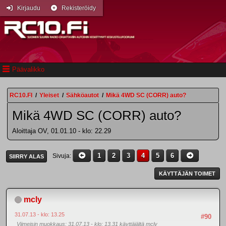
Kirjaudu
Rekisteröidy
Päävalikko
RC10.FI
/
Yleiset
/
Sähköautot
/
Mikä 4WD SC (CORR) auto?
Mikä 4WD SC (CORR) auto?
Aloittaja OV, 01.01.10 - klo: 22.29
1
2
3
4
5
6
Sivuja
SIIRRY ALAS
KÄYTTÄJÄN TOIMET
mcly
31.07.13 - klo: 13.25
#90
Viimeisin muokkaus
: 31.07.13 - klo: 13.31 käyttäjältä mcly