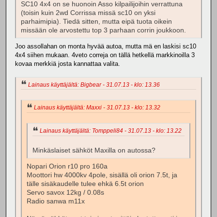
SC10 4x4 on se huonoin Asso kilpailijoihin verrattuna
(toisin kuin 2wd Corrissa missä sc10 on yksi
parhaimipia). Tiedä sitten, mutta eipä tuota oikein
missään ole arvostettu top 3 parhaan corrin joukkoon.
Joo assollahan on monta hyvää autoa, mutta mä en laskisi sc10
4x4 siihen mukaan. 4veto correja on tällä hetkellä markkinoilla 3
kovaa merkkiä josta kannattaa valita.
Lainaus käyttäjältä: Bigbear - 31.07.13 - klo: 13.36
Lainaus käyttäjältä: Maxxi - 31.07.13 - klo: 13.32
Lainaus käyttäjältä: Tomppeli84 - 31.07.13 - klo: 13.22
Minkäslaiset sähköt Maxilla on autossa?
Nopari Orion r10 pro 160a
Moottori hw 4000kv 4pole, sisällä oli orion 7.5t, ja
tälle sisäkaudelle tulee ehkä 6.5t orion
Servo savox 12kg / 0.08s
Radio sanwa m11x