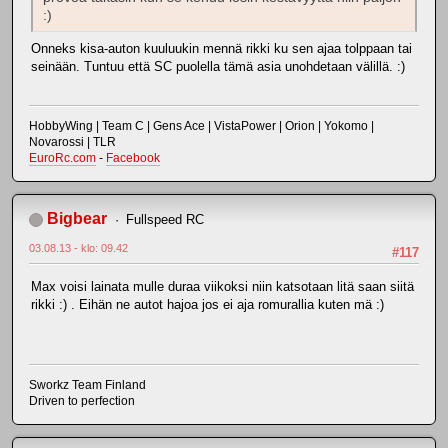
:)
Onneks kisa-auton kuuluukin mennä rikki ku sen ajaa tolppaan tai
seinään. Tuntuu että SC puolella tämä asia unohdetaan välillä. :)
HobbyWing | Team C | Gens Ace | VistaPower | Orion | Yokomo |
Novarossi | TLR
EuroRc.com
-
Facebook
Bigbear
Fullspeed RC
03.08.13 - klo: 09.42
#117
Max voisi lainata mulle duraa viikoksi niin katsotaan litä saan siitä
rikki :) . Eihän ne autot hajoa jos ei aja romurallia kuten mä :)
Sworkz Team Finland
Driven to perfection