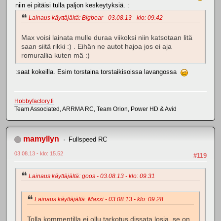
niin ei pitäisi tulla paljon keskeytyksiä. :
Lainaus käyttäjältä: Bigbear - 03.08.13 - klo: 09.42
Max voisi lainata mulle duraa viikoksi niin katsotaan litä
saan siitä rikki :) . Eihän ne autot hajoa jos ei aja
romurallia kuten mä :)
:saat kokeilla. Esim torstaina torstaikisoissa lavangossa
Hobbyfactory.fi
Team Associated, ARRMA RC, Team Orion, Power HD & Avid
mamyllyn
Fullspeed RC
03.08.13 - klo: 15.52
#119
Lainaus käyttäjältä: goos - 03.08.13 - klo: 09.31
Lainaus käyttäjältä: Maxxi - 03.08.13 - klo: 09.28
Tolla kommentilla ei ollu tarkotus dissata losia, se on