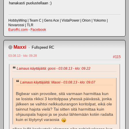
hanakasti puolustellaan :)
HobbyWing | Team C | Gens Ace | VistaPower | Orion | Yokomo |
Novarossi | TLR
EuroRc.com
-
Facebook
Maxxi
Fullspeed RC
03.08.13 - klo: 09.28
#115
Lainaus käyttäjältä: goos - 03.08.13 - klo: 09.22
Lainaus käyttäjältä: Maxxi - 03.08.13 - klo: 09.07
Bigbear vain provoilee, sitä varmaan harmittaa kun
se losista rikkoi 3 koritolppaa yhessä päivässä, jonka
jälkeen se vaihtoi nelkkudurangon koritolpat, eikä ole
tainnut hajota vielä? Tai sitten sitä harmittaa kuin
ohjauspala hajosi ja se joutui lähtemään kotiin radalta
kuin ei löytynyt varaosia