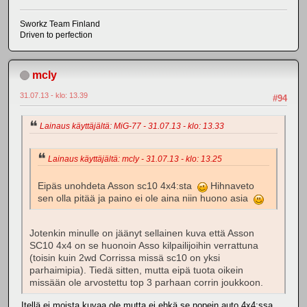
Sworkz Team Finland
Driven to perfection
mcly
31.07.13 - klo: 13.39
#94
Lainaus käyttäjältä: MiG-77 - 31.07.13 - klo: 13.33
Lainaus käyttäjältä: mcly - 31.07.13 - klo: 13.25
Eipäs unohdeta Asson sc10 4x4:sta
Hihnaveto
sen olla pitää ja paino ei ole aina niin huono asia
Jotenkin minulle on jäänyt sellainen kuva että Asson
SC10 4x4 on se huonoin Asso kilpailijoihin verrattuna
(toisin kuin 2wd Corrissa missä sc10 on yksi
parhaimipia). Tiedä sitten, mutta eipä tuota oikein
missään ole arvostettu top 3 parhaan corrin joukkoon.
Itellä ei moista kuvaa ole mutta ei ehkä se nopein auto 4x4:ssa.