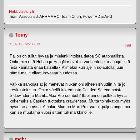
Hobbyfactory.fi
Team Associated, ARRMA RC, Team Orion, Power HD & Avid
Tomy
31.07.13 - klo: 17.19
#99
Paljon on tullut hyvää ja mielenkiintoista tietoa SC automallista.
Onko niin että Hobao ja HongNor ovat jo vanhentuneita autoja eikä
niitä kannata enää katsella? Viimeksi kun ajelin sc-autolla juuri
nämä mallit olivat kovassa huudossa.
Vaikka sähköasiat jo menevät hiukan ohi aiheen sivuttiin niitä jo
keskustelussa. Onko väellä kokemusta Castlen Sc comboista -
Sidewinder ja MambaMax Pro combot? Itselläni on pelkkiä hyviä
kokemuksia Castlen tuotteista crawlerissa. Mutta toimivatko myös
hyvin sc-autossa. Ainakin Mamba Max Pro:ssa oli paljon ongelmia
kun se muutama vuosi sitten tuli markkinoille.
mcly