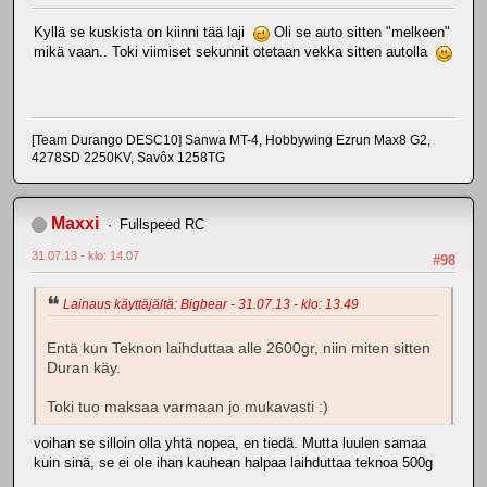
Kyllä se kuskista on kiinni tää laji
Oli se auto sitten "melkeen"
mikä vaan.. Toki viimiset sekunnit otetaan vekka sitten autolla
[Team Durango DESC10] Sanwa MT-4, Hobbywing Ezrun Max8 G2,
4278SD 2250KV, Savôx 1258TG
Maxxi
Fullspeed RC
31.07.13 - klo: 14.07
#98
Lainaus käyttäjältä: Bigbear - 31.07.13 - klo: 13.49
Entä kun Teknon laihduttaa alle 2600gr, niin miten sitten
Duran käy.
Toki tuo maksaa varmaan jo mukavasti :)
voihan se silloin olla yhtä nopea, en tiedä. Mutta luulen samaa
kuin sinä, se ei ole ihan kauhean halpaa laihduttaa teknoa 500g