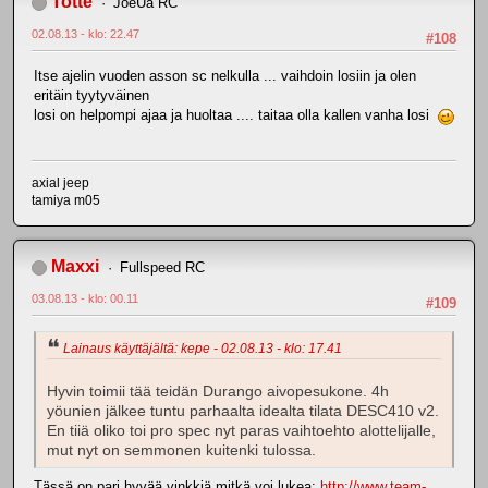
Totte
JoeUa RC
02.08.13 - klo: 22.47
#108
Itse ajelin vuoden asson sc nelkulla ... vaihdoin losiin ja olen
eritäin tyytyväinen
losi on helpompi ajaa ja huoltaa .... taitaa olla kallen vanha losi
axial jeep
tamiya m05
Maxxi
Fullspeed RC
03.08.13 - klo: 00.11
#109
Lainaus käyttäjältä: kepe - 02.08.13 - klo: 17.41
Hyvin toimii tää teidän Durango aivopesukone. 4h
yöunien jälkee tuntu parhaalta idealta tilata DESC410 v2.
En tiiä oliko toi pro spec nyt paras vaihtoehto alottelijalle,
mut nyt on semmonen kuitenki tulossa.
Tässä on pari hyvää vinkkiä mitkä voi lukea:
http://www.team-