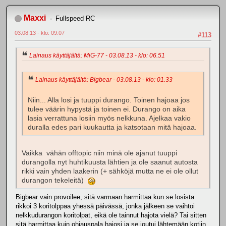
Maxxi
Fullspeed RC
03.08.13 - klo: 09.07
#113
Lainaus käyttäjältä: MiG-77 - 03.08.13 - klo: 06.51
Lainaus käyttäjältä: Bigbear - 03.08.13 - klo: 01.33
Niin... Alla losi ja tuuppi durango. Toinen hajoaa jos
tulee väärin hypystä ja toinen ei. Durango on aika
lasia verrattuna losiin myös nelkkuna. Ajelkaa vakio
duralla edes pari kuukautta ja katsotaan mitä hajoaa.
Vaikka vähän offtopic niin minä ole ajanut tuuppi
durangolla nyt huhtikuusta lähtien ja ole saanut autosta
rikki vain yhden laakerin (+ sähköjä mutta ne ei ole ollut
durangon tekeleitä)
Bigbear vain provoilee, sitä varmaan harmittaa kun se losista
rikkoi 3 koritolppaa yhessä päivässä, jonka jälkeen se vaihtoi
nelkkudurangon koritolpat, eikä ole tainnut hajota vielä? Tai sitten
sitä harmittaa kuin ohjauspala hajosi ja se joutui lähtemään kotiin