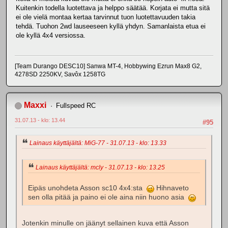
Kuitenkin todella luotettava ja helppo säätää. Korjata ei mutta sitä
ei ole vielä montaa kertaa tarvinnut tuon luotettavuuden takia
tehdä. Tuohon 2wd lauseeseen kyllä yhdyn. Samanlaista etua ei
ole kyllä 4x4 versiossa.
[Team Durango DESC10] Sanwa MT-4, Hobbywing Ezrun Max8 G2,
4278SD 2250KV, Savôx 1258TG
Maxxi
Fullspeed RC
31.07.13 - klo: 13.44
#95
Lainaus käyttäjältä: MiG-77 - 31.07.13 - klo: 13.33
Lainaus käyttäjältä: mcly - 31.07.13 - klo: 13.25
Eipäs unohdeta Asson sc10 4x4:sta
Hihnaveto
sen olla pitää ja paino ei ole aina niin huono asia
Jotenkin minulle on jäänyt sellainen kuva että Asson