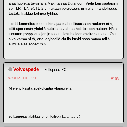
ajaa huoletta täysillä ja Maxilta saa Durangon. Vielä kun saataisiin
se TLR TEN-SCTE 2.0 mukaan porukkaan, niin olisi mahdollisuus
testata kaikkia kolmea tykkiä.
Testit kannattaa muutenkin ajaa mahdollisuuksien mukaan niin,
että ajaa ensin yhdellä autolla ja vaihtaa heti toiseen autoon. Näin
tuntuma pysyy autojen ja radan olosuhteiden osalta samana. Olen
aika varma siitä, että jo yhdellä akulla kuski osaa sanoa millä
autolla ajaa ennemmin.
Volvospede
Fullspeed RC
02.08.13 - klo: 07.41
#103
Mielenvikaista spekulointia yläpuolella.
Se kauppias älähtää johon kalikka kalahtaa! :-)