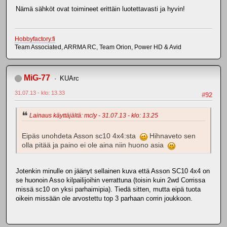
Nämä sähköt ovat toimineet erittäin luotettavasti ja hyvin!
Hobbyfactory.fi
Team Associated, ARRMA RC, Team Orion, Power HD & Avid
MiG-77
KUArc
31.07.13 - klo: 13.33
#92
Lainaus käyttäjältä: mcly - 31.07.13 - klo: 13.25
Eipäs unohdeta Asson sc10 4x4:sta
Hihnaveto sen
olla pitää ja paino ei ole aina niin huono asia
Jotenkin minulle on jäänyt sellainen kuva että Asson SC10 4x4 on
se huonoin Asso kilpailijoihin verrattuna (toisin kuin 2wd Corrissa
missä sc10 on yksi parhaimipia). Tiedä sitten, mutta eipä tuota
oikein missään ole arvostettu top 3 parhaan corrin joukkoon.