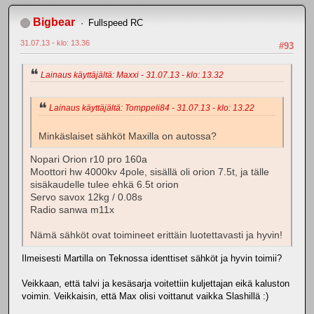
Bigbear
Fullspeed RC
31.07.13 - klo: 13.36
#93
Lainaus käyttäjältä: Maxxi - 31.07.13 - klo: 13.32
Lainaus käyttäjältä: Tomppeli84 - 31.07.13 - klo: 13.22
Minkäslaiset sähköt Maxilla on autossa?
Nopari Orion r10 pro 160a
Moottori hw 4000kv 4pole, sisällä oli orion 7.5t, ja tälle
sisäkaudelle tulee ehkä 6.5t orion
Servo savox 12kg / 0.08s
Radio sanwa m11x
Nämä sähköt ovat toimineet erittäin luotettavasti ja hyvin!
Ilmeisesti Martilla on Teknossa identtiset sähköt ja hyvin toimii?
Veikkaan, että talvi ja kesäsarja voitettiin kuljettajan eikä kaluston
voimin. Veikkaisin, että Max olisi voittanut vaikka Slashillä :)