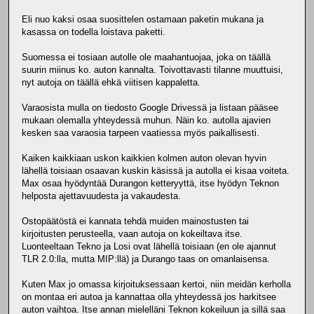
Eli nuo kaksi osaa suosittelen ostamaan paketin mukana ja
kasassa on todella loistava paketti.
Suomessa ei tosiaan autolle ole maahantuojaa, joka on täällä
suurin miinus ko. auton kannalta. Toivottavasti tilanne muuttuisi,
nyt autoja on täällä ehkä viitisen kappaletta.
Varaosista mulla on tiedosto Google Drivessä ja listaan pääsee
mukaan olemalla yhteydessä muhun. Näin ko. autolla ajavien
kesken saa varaosia tarpeen vaatiessa myös paikallisesti.
Kaiken kaikkiaan uskon kaikkien kolmen auton olevan hyvin
lähellä toisiaan osaavan kuskin käsissä ja autolla ei kisaa voiteta.
Max osaa hyödyntää Durangon ketteryyttä, itse hyödyn Teknon
helposta ajettavuudesta ja vakaudesta.
Ostopäätöstä ei kannata tehdä muiden mainostusten tai
kirjoitusten perusteella, vaan autoja on kokeiltava itse.
Luonteeltaan Tekno ja Losi ovat lähellä toisiaan (en ole ajannut
TLR 2.0:lla, mutta MIP:llä) ja Durango taas on omanlaisensa.
Kuten Max jo omassa kirjoituksessaan kertoi, niin meidän kerholla
on montaa eri autoa ja kannattaa olla yhteydessä jos harkitsee
auton vaihtoa. Itse annan mielelläni Teknon kokeiluun ja sillä saa