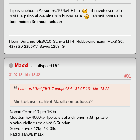
Eipäs unohdeta Asson SC10 4x4 FT:tä
Hihnaveto sen olla
pitää ja paino ei ole aina niin huono asia
Lähinnä nostaisin
tuon noiden 3n muun sekaan..
[Team Durango DESC10] Sanwa MT-4, Hobbywing Ezrun Max8 G2,
4278SD 2250KV, Savôx 1258TG
Maxxi
Fullspeed RC
31.07.13 - klo: 13.32
#91
Lainaus käyttäjältä: Tomppeli84 - 31.07.13 - klo: 13.22
Minkäslaiset sähköt Maxilla on autossa?
Nopari Orion r10 pro 160a
Moottori hw 4000kv 4pole, sisällä oli orion 7.5t, ja tälle
sisäkaudelle tulee ehkä 6.5t orion
Servo savox 12kg / 0.08s
Radio sanwa m11x