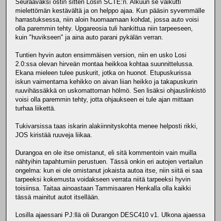
Seuraavaksi ostin sitten Losin SCTE:n. Alkuun se vaikutti
mielettömän kestävältä ja on helppo ajaa. Kun pääsin syvemmälle
harrastuksessa, niin aloin huomaamaan kohdat, jossa auto voisi
olla paremmin tehty. Upgareosia tuli hankittua niin tarpeeseen,
kuin "huvikseen" ja aina auto parani pykälän verran.
Tuntien hyvin auton ensimmäisen version, niin en usko Losi
2.0:ssa olevan hirveän montaa heikkoa kohtaa suunnittelussa.
Ekana mieleen tulee puskurit, jotka on huonot. Etupuskurissa
iskun vaimentama kehikko on aivan liian heikko ja takapuskurin
ruuvihässäkkä on uskomattoman hölmö. Sen lisäksi ohjauslinkistö
voisi olla paremmin tehty, jotta ohjaukseen ei tule ajan mittaan
turhaa liikettä.
Tukivarsissa taas iskarin alakiinnityskohta menee helposti rikki,
JOS kiristää ruuveja liikaa.
Durangoa en ole itse omistanut, eli sitä kommentoin vain muilla
nähtyihin tapahtumiin perustuen. Tässä onkin eri autojen vertailun
ongelma: kun ei ole omistanut jokaista autoa itse, niin siitä ei saa
tarpeeksi kokemusta voidakseen verrata niitä tarpeeksi hyvin
toisiinsa. Taitaa ainoastaan Tammisaaren Henkalla olla kaikki
tässä mainitut autot itsellään.
Losilla ajaessani PJ:llä oli Durangon DESC410 v1. Ulkona ajaessa