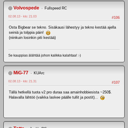
Volvospede
Fullspeed RC
02.08.13 - klo: 21.03
#106
Osta Bigbear se tekno. Sisäkausi lähestyy ja tekno kestää ajella
seiniä ja tolppia päin!
(niinkuin losinkin piti kestää)
Se kauppias älähtää johon kalikka kalahtaa! :-)
MiG-77
KUArc
02.08.13 - klo: 21.31
#107
Tällä hetkellä tuota v2 pro duraa saa amainhobbiesista ~250$.
Halavalla lähtöö (vaikka laskee päälle tullit ja postit)...