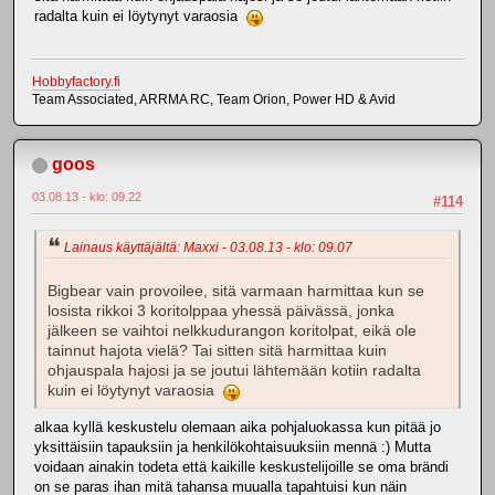
radalta kuin ei löytynyt varaosia
Hobbyfactory.fi
Team Associated, ARRMA RC, Team Orion, Power HD & Avid
goos
03.08.13 - klo: 09.22
#114
Lainaus käyttäjältä: Maxxi - 03.08.13 - klo: 09.07
Bigbear vain provoilee, sitä varmaan harmittaa kun se
losista rikkoi 3 koritolppaa yhessä päivässä, jonka
jälkeen se vaihtoi nelkkudurangon koritolpat, eikä ole
tainnut hajota vielä? Tai sitten sitä harmittaa kuin
ohjauspala hajosi ja se joutui lähtemään kotiin radalta
kuin ei löytynyt varaosia
alkaa kyllä keskustelu olemaan aika pohjaluokassa kun pitää jo
yksittäisiin tapauksiin ja henkilökohtaisuuksiin mennä :) Mutta
voidaan ainakin todeta että kaikille keskustelijoille se oma brändi
on se paras ihan mitä tahansa muualla tapahtuisi kun näin