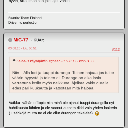
hyvin, sillä ilman sitä jäisi ajot vähiin
Sworkz Team Finland
Driven to perfection
MiG-77
KUArc
03.08.13 - klo: 06.51
#112
Lainaus käyttäjältä: Bigbear - 03.08.13 - klo: 01.33
Niin... Alla losi ja tuuppi durango. Toinen hajoaa jos tulee
väärin hypystä ja toinen ei. Durango on aika lasia
verrattuna losiin myös nelkkuna. Ajelkaa vakio duralla
edes pari kuukautta ja katsotaan mitä hajoaa.
Vaikka vähän offtopic niin minä ole ajanut tuuppi durangolla nyt
huhtikuusta lähtien ja ole saanut autosta rikki vain yhden laakerin
(+ sähköjä mutta ne ei ole ollut durangon tekeleitä)