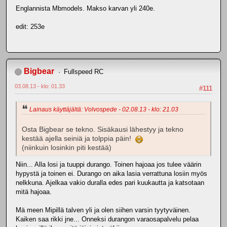
Englannista Mbmodels. Makso karvan yli 240e.
edit: 253e
Bigbear
Fullspeed RC
03.08.13 - klo: 01.33
#111
Lainaus käyttäjältä: Volvospede - 02.08.13 - klo: 21.03
Osta Bigbear se tekno. Sisäkausi lähestyy ja tekno
kestää ajella seiniä ja tolppia päin!
(niinkuin losinkin piti kestää)
Niin... Alla losi ja tuuppi durango. Toinen hajoaa jos tulee väärin
hypystä ja toinen ei. Durango on aika lasia verrattuna losiin myös
nelkkuna. Ajelkaa vakio duralla edes pari kuukautta ja katsotaan
mitä hajoaa.
Mä meen Mipillä talven yli ja olen siihen varsin tyytyväinen.
Kaiken saa rikki jne... Onneksi durangon varaosapalvelu pelaa