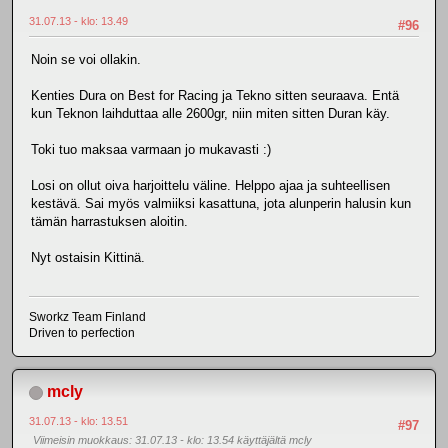
31.07.13 - klo: 13.49
#96
Noin se voi ollakin.
Kenties Dura on Best for Racing ja Tekno sitten seuraava. Entä
kun Teknon laihduttaa alle 2600gr, niin miten sitten Duran käy.
Toki tuo maksaa varmaan jo mukavasti :)
Losi on ollut oiva harjoittelu väline. Helppo ajaa ja suhteellisen
kestävä. Sai myös valmiiksi kasattuna, jota alunperin halusin kun
tämän harrastuksen aloitin.
Nyt ostaisin Kittinä.
Sworkz Team Finland
Driven to perfection
mcly
31.07.13 - klo: 13.51
#97
Viimeisin muokkaus
: 31.07.13 - klo: 13.54 käyttäjältä mcly