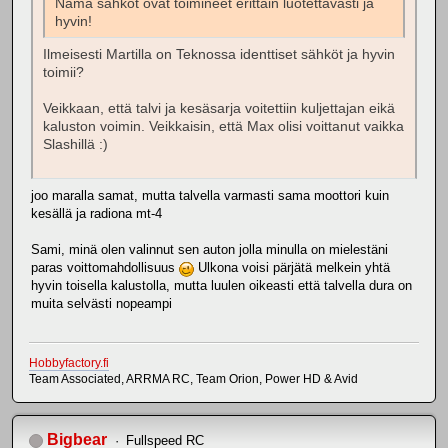
Nämä sähköt ovat toimineet erittäin luotettavasti ja
hyvin!
Ilmeisesti Martilla on Teknossa identtiset sähköt ja hyvin
toimii?
Veikkaan, että talvi ja kesäsarja voitettiin kuljettajan eikä
kaluston voimin. Veikkaisin, että Max olisi voittanut vaikka
Slashillä :)
joo maralla samat, mutta talvella varmasti sama moottori kuin
kesällä ja radiona mt-4
Sami, minä olen valinnut sen auton jolla minulla on mielestäni
paras voittomahdollisuus
Ulkona voisi pärjätä melkein yhtä
hyvin toisella kalustolla, mutta luulen oikeasti että talvella dura on
muita selvästi nopeampi
Hobbyfactory.fi
Team Associated, ARRMA RC, Team Orion, Power HD & Avid
Bigbear
Fullspeed RC