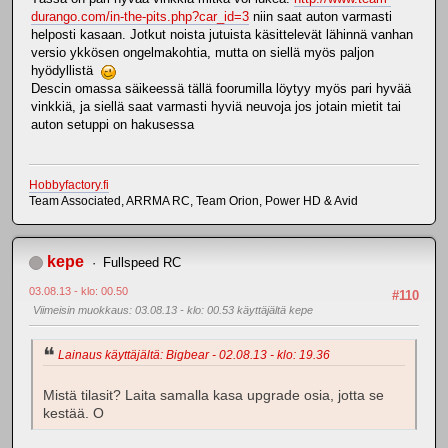
durango.com/in-the-pits.php?car_id=3
niin saat auton varmasti
helposti kasaan. Jotkut noista jutuista käsittelevät lähinnä vanhan
versio ykkösen ongelmakohtia, mutta on siellä myös paljon
hyödyllistä
Descin omassa säikeessä tällä foorumilla löytyy myös pari hyvää
vinkkiä, ja siellä saat varmasti hyviä neuvoja jos jotain mietit tai
auton setuppi on hakusessa
Hobbyfactory.fi
Team Associated, ARRMA RC, Team Orion, Power HD & Avid
kepe
Fullspeed RC
03.08.13 - klo: 00.50
#110
Viimeisin muokkaus
: 03.08.13 - klo: 00.53 käyttäjältä kepe
Lainaus käyttäjältä: Bigbear - 02.08.13 - klo: 19.36
Mistä tilasit? Laita samalla kasa upgrade osia, jotta se
kestää. O