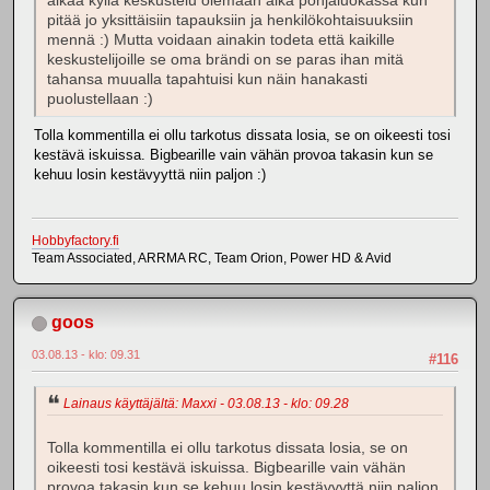
alkaa kyllä keskustelu olemaan aika pohjaluokassa kun
pitää jo yksittäisiin tapauksiin ja henkilökohtaisuuksiin
mennä :) Mutta voidaan ainakin todeta että kaikille
keskustelijoille se oma brändi on se paras ihan mitä
tahansa muualla tapahtuisi kun näin hanakasti
puolustellaan :)
Tolla kommentilla ei ollu tarkotus dissata losia, se on oikeesti tosi
kestävä iskuissa. Bigbearille vain vähän provoa takasin kun se
kehuu losin kestävyyttä niin paljon :)
Hobbyfactory.fi
Team Associated, ARRMA RC, Team Orion, Power HD & Avid
goos
03.08.13 - klo: 09.31
#116
Lainaus käyttäjältä: Maxxi - 03.08.13 - klo: 09.28
Tolla kommentilla ei ollu tarkotus dissata losia, se on
oikeesti tosi kestävä iskuissa. Bigbearille vain vähän
provoa takasin kun se kehuu losin kestävyyttä niin paljon