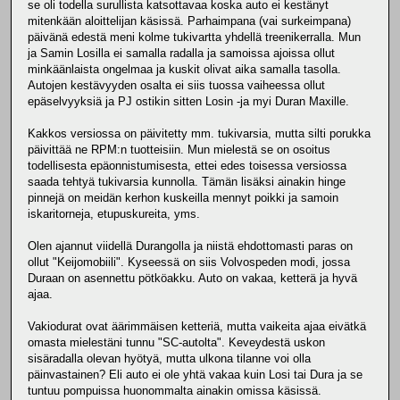
se oli todella surullista katsottavaa koska auto ei kestänyt
mitenkään aloittelijan käsissä. Parhaimpana (vai surkeimpana)
päivänä edestä meni kolme tukivartta yhdellä treenikerralla. Mun
ja Samin Losilla ei samalla radalla ja samoissa ajoissa ollut
minkäänlaista ongelmaa ja kuskit olivat aika samalla tasolla.
Autojen kestävyyden osalta ei siis tuossa vaiheessa ollut
epäselvyyksiä ja PJ ostikin sitten Losin -ja myi Duran Maxille.
Kakkos versiossa on päivitetty mm. tukivarsia, mutta silti porukka
päivittää ne RPM:n tuotteisiin. Mun mielestä se on osoitus
todellisesta epäonnistumisesta, ettei edes toisessa versiossa
saada tehtyä tukivarsia kunnolla. Tämän lisäksi ainakin hinge
pinnejä on meidän kerhon kuskeilla mennyt poikki ja samoin
iskaritorneja, etupuskureita, yms.
Olen ajannut viidellä Durangolla ja niistä ehdottomasti paras on
ollut "Keijomobiili". Kyseessä on siis Volvospeden modi, jossa
Duraan on asennettu pötköakku. Auto on vakaa, ketterä ja hyvä
ajaa.
Vakiodurat ovat äärimmäisen ketteriä, mutta vaikeita ajaa eivätkä
omasta mielestäni tunnu "SC-autolta". Keveydestä uskon
sisäradalla olevan hyötyä, mutta ulkona tilanne voi olla
päinvastainen? Eli auto ei ole yhtä vakaa kuin Losi tai Dura ja se
tuntuu pompuissa huonommalta ainakin omissa käsissä.