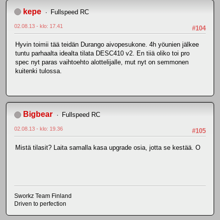
kepe
Fullspeed RC
02.08.13 - klo: 17.41
#104
Hyvin toimii tää teidän Durango aivopesukone. 4h yöunien jälkee
tuntu parhaalta idealta tilata DESC410 v2. En tiiä oliko toi pro
spec nyt paras vaihtoehto alottelijalle, mut nyt on semmonen
kuitenki tulossa.
Bigbear
Fullspeed RC
02.08.13 - klo: 19.36
#105
Mistä tilasit? Laita samalla kasa upgrade osia, jotta se kestää. O
Sworkz Team Finland
Driven to perfection