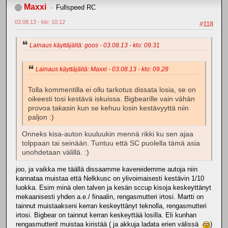
Maxxi
Fullspeed RC
03.08.13 - klo: 10.12
#118
Lainaus käyttäjältä: goos - 03.08.13 - klo: 09.31
Lainaus käyttäjältä: Maxxi - 03.08.13 - klo: 09.28
Tolla kommentilla ei ollu tarkotus dissata losia, se on
oikeesti tosi kestävä iskuissa. Bigbearille vain vähän
provoa takasin kun se kehuu losin kestävyyttä niin
paljon :)
Onneks kisa-auton kuuluukin mennä rikki ku sen ajaa
tolppaan tai seinään. Tuntuu että SC puolella tämä asia
unohdetaan välillä. :)
joo, ja vaikka me täällä dissaamme kavereidemme autoja niin
kannataa muistaa että Nelkkusc on ylivoimaisesti kestävin 1/10
luokka. Esim minä olen talven ja kesän sccup kisoja keskeyttänyt
mekaanisesti yhden a.e./ finaalin, rengasmutteri irtosi. Martti on
tainnut muistaakseni kerran keskeyttänyt teknolla, rengasmutteri
irtosi. Bigbear on tainnut kerran keskeyttää losilla. Eli kunhan
rengasmutterit muistaa kiristää ( ja akkuja ladata erien välissä
)