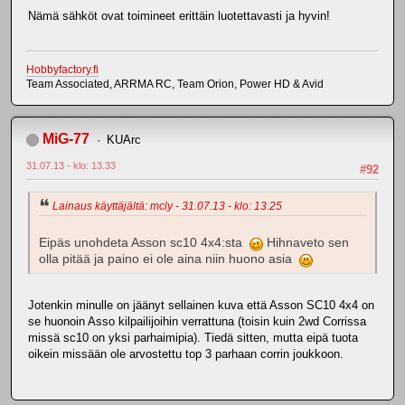
Nämä sähköt ovat toimineet erittäin luotettavasti ja hyvin!
Hobbyfactory.fi
Team Associated, ARRMA RC, Team Orion, Power HD & Avid
MiG-77
KUArc
31.07.13 - klo: 13.33
#92
Lainaus käyttäjältä: mcly - 31.07.13 - klo: 13.25
Eipäs unohdeta Asson sc10 4x4:sta
Hihnaveto sen
olla pitää ja paino ei ole aina niin huono asia
Jotenkin minulle on jäänyt sellainen kuva että Asson SC10 4x4 on
se huonoin Asso kilpailijoihin verrattuna (toisin kuin 2wd Corrissa
missä sc10 on yksi parhaimipia). Tiedä sitten, mutta eipä tuota
oikein missään ole arvostettu top 3 parhaan corrin joukkoon.