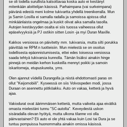
se oli todella surullista katsottavaa koska auto ei kestänyt
mitenkään aloittelijan käsissä. Parhaimpana (vai surkeimpana)
päivänä edestä meni kolme tukivartta yhdellä treenikerralla. Mun
ja Samin Losilla ei samalla radalla ja samoissa ajoissa ollut
minkäänlaista ongelmaa ja kuskit olivat aika samalla tasolla.
Autojen kestävyyden osalta ei siis tuossa vaiheessa ollut
epäselvyyksiä ja PJ ostikin sitten Losin -ja myi Duran Maxille.
Kakkos versiossa on päivitetty mm. tukivarsia, mutta silti porukka
päivittää ne RPM:n tuotteisiin. Mun mielestä se on osoitus
todellisesta epäonnistumisesta, ettei edes toisessa versiossa
saada tehtyä tukivarsia kunnolla. Tämän lisäksi ainakin hinge
pinnejä on meidän kerhon kuskeilla mennyt poikki ja samoin
iskaritorneja, etupuskureita, yms.
Olen ajannut viidellä Durangolla ja niistä ehdottomasti paras on
ollut "Keijomobiili". Kyseessä on siis Volvospeden modi, jossa
Duraan on asennettu pötköakku. Auto on vakaa, ketterä ja hyvä
ajaa.
Vakiodurat ovat äärimmäisen ketteriä, mutta vaikeita ajaa eivätkä
omasta mielestäni tunnu "SC-autolta". Keveydestä uskon
sisäradalla olevan hyötyä, mutta ulkona tilanne voi olla
päinvastainen? Eli auto ei ole yhtä vakaa kuin Losi tai Dura ja se
tuntuu pompuissa huonommalta ainakin omissa käsissä.