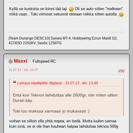
Kyllä se kuskista on kiinni tää laji
Oli se auto sitten "melkeen"
mikä vaan.. Toki viimiset sekunnit otetaan vekka sitten autolla
[Team Durango DESC10] Sanwa MT-4, Hobbywing Ezrun Max8 G2,
4278SD 2250KV, Savôx 1258TG
Maxxi
Fullspeed RC
31.07.13 - klo: 14.07
#98
Lainaus käyttäjältä: Bigbear - 31.07.13 - klo: 13.49
Entä kun Teknon laihduttaa alle 2600gr, niin miten sitten
Duran käy.
Toki tuo maksaa varmaan jo mukavasti :)
voihan se silloin olla yhtä nopea, en tiedä. Mutta luulen samaa
kuin sinä, se ei ole ihan kauhean halpaa laihduttaa teknoa 500g