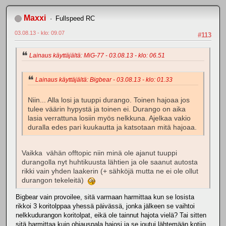
Maxxi
Fullspeed RC
03.08.13 - klo: 09.07
#113
Lainaus käyttäjältä: MiG-77 - 03.08.13 - klo: 06.51
Lainaus käyttäjältä: Bigbear - 03.08.13 - klo: 01.33
Niin... Alla losi ja tuuppi durango. Toinen hajoaa jos
tulee väärin hypystä ja toinen ei. Durango on aika
lasia verrattuna losiin myös nelkkuna. Ajelkaa vakio
duralla edes pari kuukautta ja katsotaan mitä hajoaa.
Vaikka vähän offtopic niin minä ole ajanut tuuppi
durangolla nyt huhtikuusta lähtien ja ole saanut autosta
rikki vain yhden laakerin (+ sähköjä mutta ne ei ole ollut
durangon tekeleitä)
Bigbear vain provoilee, sitä varmaan harmittaa kun se losista
rikkoi 3 koritolppaa yhessä päivässä, jonka jälkeen se vaihtoi
nelkkudurangon koritolpat, eikä ole tainnut hajota vielä? Tai sitten
sitä harmittaa kuin ohjauspala hajosi ja se joutui lähtemään kotiin