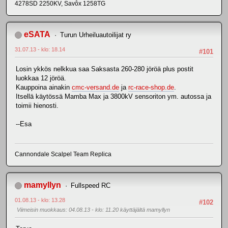
4278SD 2250KV, Savôx 1258TG
eSATA
Turun Urheiluautoilijat ry
31.07.13 - klo: 18.14
#101
Losin ykkös nelkkua saa Saksasta 260-280 jöröä plus postit
luokkaa 12 jöröä.
Kauppoina ainakin
cmc-versand.de
ja
rc-race-shop.de
.
Itsellä käytössä Mamba Max ja 3800kV sensoriton ym. autossa ja
toimii hienosti.
--Esa
Cannondale Scalpel Team Replica
mamyllyn
Fullspeed RC
01.08.13 - klo: 13.28
#102
Viimeisin muokkaus
: 04.08.13 - klo: 11.20 käyttäjältä mamyllyn