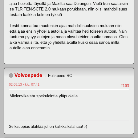
ajaa huoletta täysillä ja Maxilta saa Durangon. Vielä kun saataisiin
se TLR TEN-SCTE 2.0 mukaan porukkaan, niin olisi mahdollisuus
testata kaikkia kolmea tykkiä.
Testit kannattaa muutenkin ajaa mahdollisuuksien mukaan niin,
että ajaa ensin yhdellä autolla ja vaihtaa heti toiseen autoon. Näin
tuntuma pysyy autojen ja radan olosuhteiden osalta samana. Olen
aika varma siitä, että jo yhdellä akulla kuski osaa sanoa millä
autolla ajaa ennemmin.
Volvospede
Fullspeed RC
02.08.13 - klo: 07.41
#103
Mielenvikaista spekulointia yläpuolella.
Se kauppias älähtää johon kalikka kalahtaa! :-)