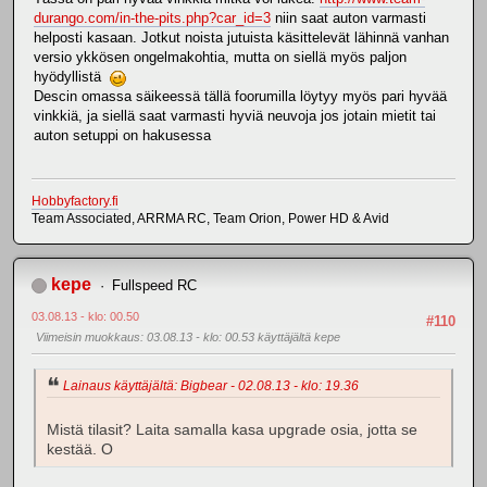
durango.com/in-the-pits.php?car_id=3
niin saat auton varmasti
helposti kasaan. Jotkut noista jutuista käsittelevät lähinnä vanhan
versio ykkösen ongelmakohtia, mutta on siellä myös paljon
hyödyllistä
Descin omassa säikeessä tällä foorumilla löytyy myös pari hyvää
vinkkiä, ja siellä saat varmasti hyviä neuvoja jos jotain mietit tai
auton setuppi on hakusessa
Hobbyfactory.fi
Team Associated, ARRMA RC, Team Orion, Power HD & Avid
kepe
Fullspeed RC
03.08.13 - klo: 00.50
#110
Viimeisin muokkaus
: 03.08.13 - klo: 00.53 käyttäjältä kepe
Lainaus käyttäjältä: Bigbear - 02.08.13 - klo: 19.36
Mistä tilasit? Laita samalla kasa upgrade osia, jotta se
kestää. O