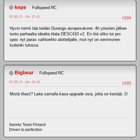
kepe
Fullspeed RC
02.08.13 - klo: 17.41
#104
Hyvin toimii tää teidän Durango aivopesukone. 4h yöunien jälkee
tuntu parhaalta idealta tilata DESC410 v2. En tiiä oliko toi pro
spec nyt paras vaihtoehto alottelijalle, mut nyt on semmonen
kuitenki tulossa.
Bigbear
Fullspeed RC
02.08.13 - klo: 19.36
#105
Mistä tilasit? Laita samalla kasa upgrade osia, jotta se kestää. O
Sworkz Team Finland
Driven to perfection