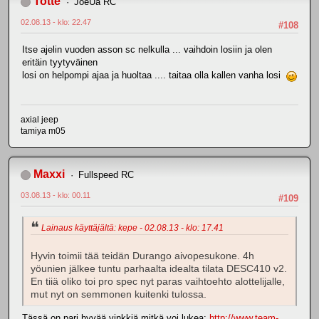
Totte
JoeUa RC
02.08.13 - klo: 22.47
#108
Itse ajelin vuoden asson sc nelkulla ... vaihdoin losiin ja olen
eritäin tyytyväinen
losi on helpompi ajaa ja huoltaa .... taitaa olla kallen vanha losi
axial jeep
tamiya m05
Maxxi
Fullspeed RC
03.08.13 - klo: 00.11
#109
Lainaus käyttäjältä: kepe - 02.08.13 - klo: 17.41
Hyvin toimii tää teidän Durango aivopesukone. 4h
yöunien jälkee tuntu parhaalta idealta tilata DESC410 v2.
En tiiä oliko toi pro spec nyt paras vaihtoehto alottelijalle,
mut nyt on semmonen kuitenki tulossa.
Tässä on pari hyvää vinkkiä mitkä voi lukea:
http://www.team-