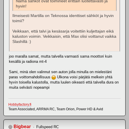
Nämä sähköt ovat toimineet erittäin luotettavasti ja
hyvin!
Ilmeisesti Martilla on Teknossa identtiset sähköt ja hyvin
toimii?
Veikkaan, että talvi ja kesäsarja voitettiin kuljettajan eikä
kaluston voimin. Veikkaisin, että Max olisi voittanut vaikka
Slashillä :)
joo maralla samat, mutta talvella varmasti sama moottori kuin
kesällä ja radiona mt-4
Sami, minä olen valinnut sen auton jolla minulla on mielestäni
paras voittomahdollisuus
Ulkona voisi pärjätä melkein yhtä
hyvin toisella kalustolla, mutta luulen oikeasti että talvella dura on
muita selvästi nopeampi
Hobbyfactory.fi
Team Associated, ARRMA RC, Team Orion, Power HD & Avid
Bigbear
Fullspeed RC