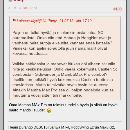
31.07.13 - klo: 17.58
#100
Lainaus käyttäjältä: Tomy - 31.07.13 - klo: 17.19
Paljon on tullut hyvää ja mielenkiintoista tietoa SC
automallista. Onko niin että Hobao ja HongNor ovat jo
vanhentuneita autoja eikä niitä kannata enää katsella?
Viimeksi kun ajelin sc-autolla juuri nämä mallit olivat
kovassa huudossa.
Vaikka sähköasiat jo menevät hiukan ohi aiheen sivuttiin
niitä jo keskustelussa. Onko väellä kokemusta Castlen Sc
comboista - Sidewinder ja MambaMax Pro combot?
Itselläni on pelkkiä hyviä kokemuksia Castlen tuotteista
crawlerissa. Mutta toimivatko myös hyvin sc-autossa.
Ainakin Mamba Max Pro:ssa oli paljon ongelmia kun se
muutama vuosi sitten tuli markkinoille.
Oma Mamba MAx Pro on toiminut todella hyvin ja siinä on hyvät
säätö mahdollisuudet
[Team Durango DESC10] Sanwa MT-4, Hobbywing Ezrun Max8 G2,