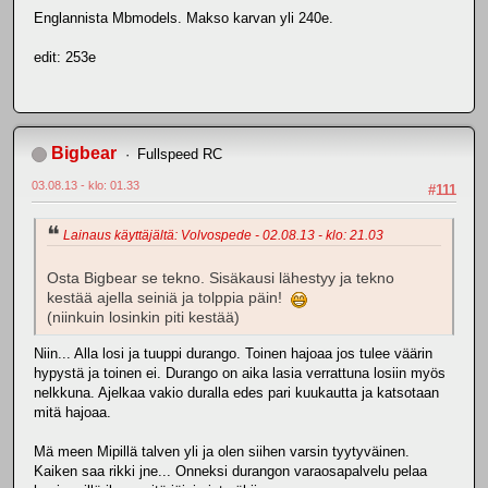
Englannista Mbmodels. Makso karvan yli 240e.
edit: 253e
Bigbear
Fullspeed RC
03.08.13 - klo: 01.33
#111
Lainaus käyttäjältä: Volvospede - 02.08.13 - klo: 21.03
Osta Bigbear se tekno. Sisäkausi lähestyy ja tekno
kestää ajella seiniä ja tolppia päin!
(niinkuin losinkin piti kestää)
Niin... Alla losi ja tuuppi durango. Toinen hajoaa jos tulee väärin
hypystä ja toinen ei. Durango on aika lasia verrattuna losiin myös
nelkkuna. Ajelkaa vakio duralla edes pari kuukautta ja katsotaan
mitä hajoaa.
Mä meen Mipillä talven yli ja olen siihen varsin tyytyväinen.
Kaiken saa rikki jne... Onneksi durangon varaosapalvelu pelaa