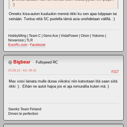
:)
Onneks kisa-auton kuuluukin mennä rikki ku sen ajaa tolppaan tai
seinään. Tuntuu että SC puolella tämä asia unohdetaan välillä. :)
HobbyWing | Team C | Gens Ace | VistaPower | Orion | Yokomo |
Novarossi | TLR
EuroRc.com
-
Facebook
Bigbear
Fullspeed RC
03.08.13 - klo: 09.42
#117
Max voisi lainata mulle duraa viikoksi niin katsotaan litä saan siitä
rikki :) . Eihän ne autot hajoa jos ei aja romurallia kuten mä :)
Sworkz Team Finland
Driven to perfection