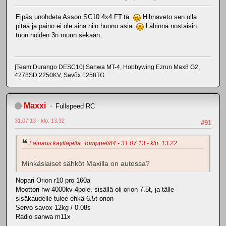
Eipäs unohdeta Asson SC10 4x4 FT:tä
Hihnaveto sen olla
pitää ja paino ei ole aina niin huono asia
Lähinnä nostaisin
tuon noiden 3n muun sekaan..
[Team Durango DESC10] Sanwa MT-4, Hobbywing Ezrun Max8 G2,
4278SD 2250KV, Savôx 1258TG
Maxxi
Fullspeed RC
31.07.13 - klo: 13.32
#91
Lainaus käyttäjältä: Tomppeli84 - 31.07.13 - klo: 13.22
Minkäslaiset sähköt Maxilla on autossa?
Nopari Orion r10 pro 160a
Moottori hw 4000kv 4pole, sisällä oli orion 7.5t, ja tälle
sisäkaudelle tulee ehkä 6.5t orion
Servo savox 12kg / 0.08s
Radio sanwa m11x