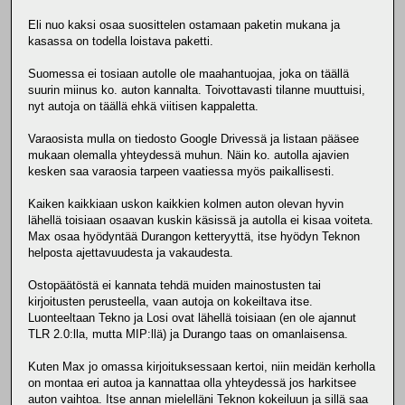
Eli nuo kaksi osaa suosittelen ostamaan paketin mukana ja
kasassa on todella loistava paketti.
Suomessa ei tosiaan autolle ole maahantuojaa, joka on täällä
suurin miinus ko. auton kannalta. Toivottavasti tilanne muuttuisi,
nyt autoja on täällä ehkä viitisen kappaletta.
Varaosista mulla on tiedosto Google Drivessä ja listaan pääsee
mukaan olemalla yhteydessä muhun. Näin ko. autolla ajavien
kesken saa varaosia tarpeen vaatiessa myös paikallisesti.
Kaiken kaikkiaan uskon kaikkien kolmen auton olevan hyvin
lähellä toisiaan osaavan kuskin käsissä ja autolla ei kisaa voiteta.
Max osaa hyödyntää Durangon ketteryyttä, itse hyödyn Teknon
helposta ajettavuudesta ja vakaudesta.
Ostopäätöstä ei kannata tehdä muiden mainostusten tai
kirjoitusten perusteella, vaan autoja on kokeiltava itse.
Luonteeltaan Tekno ja Losi ovat lähellä toisiaan (en ole ajannut
TLR 2.0:lla, mutta MIP:llä) ja Durango taas on omanlaisensa.
Kuten Max jo omassa kirjoituksessaan kertoi, niin meidän kerholla
on montaa eri autoa ja kannattaa olla yhteydessä jos harkitsee
auton vaihtoa. Itse annan mielelläni Teknon kokeiluun ja sillä saa