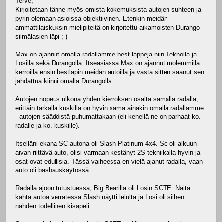
Terve,
Kirjoitetaan tänne myös omista kokemuksista autojen suhteen ja
pyrin olemaan asioissa objektiivinen. Etenkin meidän
ammattilaiskuksin mielipiteitä on kirjoitettu aikamoisten Durango-
silmälasien läpi ;-)
Max on ajannut omalla radallamme best lappeja niin Teknolla ja
Losilla sekä Durangolla. Itseasiassa Max on ajannut molemmilla
kerroilla ensin bestlapin meidän autoilla ja vasta sitten saanut sen
jahdattua kiinni omalla Durangolla.
Autojen nopeus ulkona yhden kierroksen osalta samalla radalla,
erittäin tarkalla kuskilla on hyvin sama ainakin omalla radallamme
- autojen säädöistä puhumattakaan (eli kenellä ne on parhaat ko.
radalle ja ko. kuskille).
Itselläni ekana SC-autona oli Slash Platinum 4x4. Se oli alkuun
aivan riittävä auto, olisi varmaan kestänyt 2S-tekniikalla hyvin ja
osat ovat edullisia. Tässä vaiheessa en vielä ajanut radalla, vaan
auto oli bashauskäytössä.
Radalla ajoon tutustuessa, Big Bearilla oli Losin SCTE. Näitä
kahta autoa verratessa Slash näytti lelulta ja Losi oli siihen
nähden todellinen kisapeli.