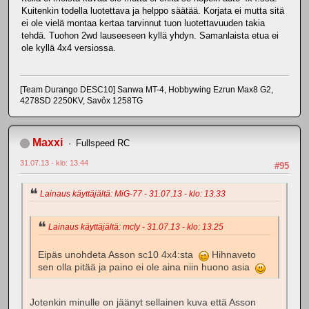
Kuitenkin todella luotettava ja helppo säätää. Korjata ei mutta sitä
ei ole vielä montaa kertaa tarvinnut tuon luotettavuuden takia
tehdä. Tuohon 2wd lauseeseen kyllä yhdyn. Samanlaista etua ei
ole kyllä 4x4 versiossa.
[Team Durango DESC10] Sanwa MT-4, Hobbywing Ezrun Max8 G2,
4278SD 2250KV, Savôx 1258TG
Maxxi
Fullspeed RC
31.07.13 - klo: 13.44
#95
Lainaus käyttäjältä: MiG-77 - 31.07.13 - klo: 13.33
Lainaus käyttäjältä: mcly - 31.07.13 - klo: 13.25
Eipäs unohdeta Asson sc10 4x4:sta
Hihnaveto
sen olla pitää ja paino ei ole aina niin huono asia
Jotenkin minulle on jäänyt sellainen kuva että Asson