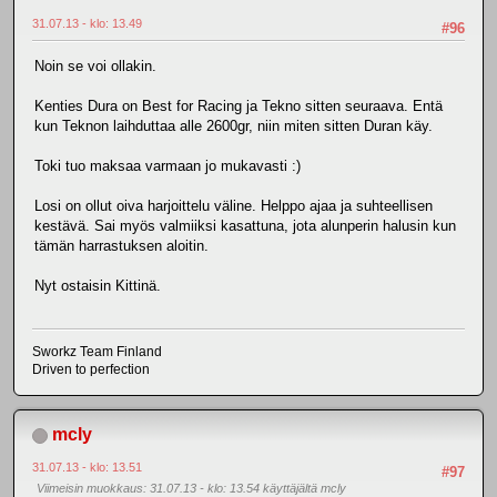
31.07.13 - klo: 13.49
#96
Noin se voi ollakin.
Kenties Dura on Best for Racing ja Tekno sitten seuraava. Entä
kun Teknon laihduttaa alle 2600gr, niin miten sitten Duran käy.
Toki tuo maksaa varmaan jo mukavasti :)
Losi on ollut oiva harjoittelu väline. Helppo ajaa ja suhteellisen
kestävä. Sai myös valmiiksi kasattuna, jota alunperin halusin kun
tämän harrastuksen aloitin.
Nyt ostaisin Kittinä.
Sworkz Team Finland
Driven to perfection
mcly
31.07.13 - klo: 13.51
#97
Viimeisin muokkaus
: 31.07.13 - klo: 13.54 käyttäjältä mcly