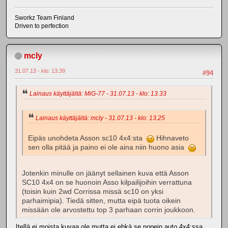
Sworkz Team Finland
Driven to perfection
mcly
31.07.13 - klo: 13.39
#94
Lainaus käyttäjältä: MiG-77 - 31.07.13 - klo: 13.33
Lainaus käyttäjältä: mcly - 31.07.13 - klo: 13.25
Eipäs unohdeta Asson sc10 4x4:sta
Hihnaveto
sen olla pitää ja paino ei ole aina niin huono asia
Jotenkin minulle on jäänyt sellainen kuva että Asson
SC10 4x4 on se huonoin Asso kilpailijoihin verrattuna
(toisin kuin 2wd Corrissa missä sc10 on yksi
parhaimipia). Tiedä sitten, mutta eipä tuota oikein
missään ole arvostettu top 3 parhaan corrin joukkoon.
Itellä ei moista kuvaa ole mutta ei ehkä se nopein auto 4x4:ssa.