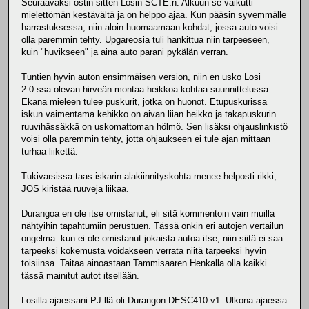
Seuraavaksi ostin sitten Losin SCTE:n. Alkuun se vaikutti
mielettömän kestävältä ja on helppo ajaa. Kun pääsin syvemmälle
harrastuksessa, niin aloin huomaamaan kohdat, jossa auto voisi
olla paremmin tehty. Upgareosia tuli hankittua niin tarpeeseen,
kuin "huvikseen" ja aina auto parani pykälän verran.
Tuntien hyvin auton ensimmäisen version, niin en usko Losi
2.0:ssa olevan hirveän montaa heikkoa kohtaa suunnittelussa.
Ekana mieleen tulee puskurit, jotka on huonot. Etupuskurissa
iskun vaimentama kehikko on aivan liian heikko ja takapuskurin
ruuvihässäkkä on uskomattoman hölmö. Sen lisäksi ohjauslinkistö
voisi olla paremmin tehty, jotta ohjaukseen ei tule ajan mittaan
turhaa liikettä.
Tukivarsissa taas iskarin alakiinnityskohta menee helposti rikki,
JOS kiristää ruuveja liikaa.
Durangoa en ole itse omistanut, eli sitä kommentoin vain muilla
nähtyihin tapahtumiin perustuen. Tässä onkin eri autojen vertailun
ongelma: kun ei ole omistanut jokaista autoa itse, niin siitä ei saa
tarpeeksi kokemusta voidakseen verrata niitä tarpeeksi hyvin
toisiinsa. Taitaa ainoastaan Tammisaaren Henkalla olla kaikki
tässä mainitut autot itsellään.
Losilla ajaessani PJ:llä oli Durangon DESC410 v1. Ulkona ajaessa