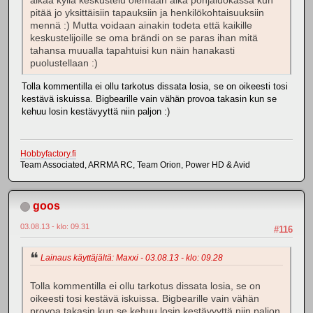
alkaa kyllä keskustelu olemaan aika pohjaluokassa kun
pitää jo yksittäisiin tapauksiin ja henkilökohtaisuuksiin
mennä :) Mutta voidaan ainakin todeta että kaikille
keskustelijoille se oma brändi on se paras ihan mitä
tahansa muualla tapahtuisi kun näin hanakasti
puolustellaan :)
Tolla kommentilla ei ollu tarkotus dissata losia, se on oikeesti tosi
kestävä iskuissa. Bigbearille vain vähän provoa takasin kun se
kehuu losin kestävyyttä niin paljon :)
Hobbyfactory.fi
Team Associated, ARRMA RC, Team Orion, Power HD & Avid
goos
03.08.13 - klo: 09.31
#116
Lainaus käyttäjältä: Maxxi - 03.08.13 - klo: 09.28
Tolla kommentilla ei ollu tarkotus dissata losia, se on
oikeesti tosi kestävä iskuissa. Bigbearille vain vähän
provoa takasin kun se kehuu losin kestävyyttä niin paljon