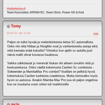
Hobbyfactory.fi
Team Associated, ARRMA RC, Team Orion, Power HD & Avid
Tomy
31.07.13 - klo: 17.19
#99
Paljon on tullut hyvää ja mielenkiintoista tietoa SC automallista.
Onko niin että Hobao ja HongNor ovat jo vanhentuneita autoja eikä
niitä kannata enää katsella? Viimeksi kun ajelin sc-autolla juuri
nämä mallit olivat kovassa huudossa.
Vaikka sähköasiat jo menevät hiukan ohi aiheen sivuttiin niitä jo
keskustelussa. Onko väellä kokemusta Castlen Sc comboista -
Sidewinder ja MambaMax Pro combot? Itselläni on pelkkiä hyviä
kokemuksia Castlen tuotteista crawlerissa. Mutta toimivatko myös
hyvin sc-autossa. Ainakin Mamba Max Pro:ssa oli paljon ongelmia
kun se muutama vuosi sitten tuli markkinoille.
mcly