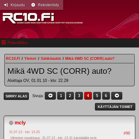
Kirjaudu
Rekisteröidy
Päävalikko
RC10.FI
/
Yleiset
/
Sähköautot
/
Mikä 4WD SC (CORR) auto?
Mikä 4WD SC (CORR) auto?
Aloittaja OV, 01.01.10 - klo: 22.29
1
2
3
4
5
6
Sivuja
SIIRRY ALAS
KÄYTTÄJÄN TOIMET
mcly
31.07.13 - klo: 13.25
#90
Viimeisin muokkaus
: 31.07.13 - klo: 13.31 käyttäjältä mcly