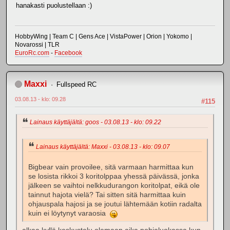
hanakasti puolustellaan :)
HobbyWing | Team C | Gens Ace | VistaPower | Orion | Yokomo |
Novarossi | TLR
EuroRc.com
-
Facebook
Maxxi
Fullspeed RC
03.08.13 - klo: 09.28
#115
Lainaus käyttäjältä: goos - 03.08.13 - klo: 09.22
Lainaus käyttäjältä: Maxxi - 03.08.13 - klo: 09.07
Bigbear vain provoilee, sitä varmaan harmittaa kun
se losista rikkoi 3 koritolppaa yhessä päivässä, jonka
jälkeen se vaihtoi nelkkudurangon koritolpat, eikä ole
tainnut hajota vielä? Tai sitten sitä harmittaa kuin
ohjauspala hajosi ja se joutui lähtemään kotiin radalta
kuin ei löytynyt varaosia