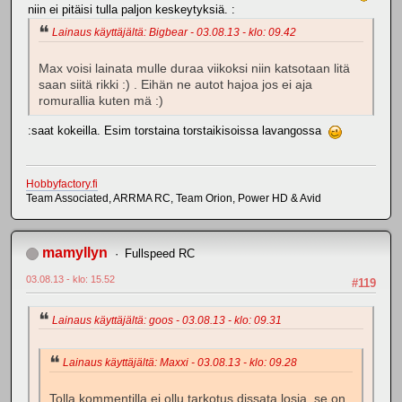
niin ei pitäisi tulla paljon keskeytyksiä. :
Lainaus käyttäjältä: Bigbear - 03.08.13 - klo: 09.42
Max voisi lainata mulle duraa viikoksi niin katsotaan litä
saan siitä rikki :) . Eihän ne autot hajoa jos ei aja
romurallia kuten mä :)
:saat kokeilla. Esim torstaina torstaikisoissa lavangossa
Hobbyfactory.fi
Team Associated, ARRMA RC, Team Orion, Power HD & Avid
mamyllyn
Fullspeed RC
03.08.13 - klo: 15.52
#119
Lainaus käyttäjältä: goos - 03.08.13 - klo: 09.31
Lainaus käyttäjältä: Maxxi - 03.08.13 - klo: 09.28
Tolla kommentilla ei ollu tarkotus dissata losia, se on