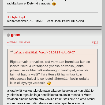
radalta kuin ei löytynyt varaosia
Hobbyfactory.fi
Team Associated, ARRMA RC, Team Orion, Power HD & Avid
goos
03.08.13 - klo: 09.22
#114
Lainaus käyttäjältä: Maxxi - 03.08.13 - klo: 09.07
Bigbear vain provoilee, sitä varmaan harmittaa kun se
losista rikkoi 3 koritolppaa yhessä päivässä, jonka
jälkeen se vaihtoi nelkkudurangon koritolpat, eikä ole
tainnut hajota vielä? Tai sitten sitä harmittaa kuin
ohjauspala hajosi ja se joutui lähtemään kotiin radalta
kuin ei löytynyt varaosia
alkaa kyllä keskustelu olemaan aika pohjaluokassa kun pitää jo
yksittäisiin tapauksiin ja henkilökohtaisuuksiin mennä :) Mutta
voidaan ainakin todeta että kaikille keskustelijoille se oma brändi
on se paras ihan mitä tahansa muualla tapahtuisi kun näin