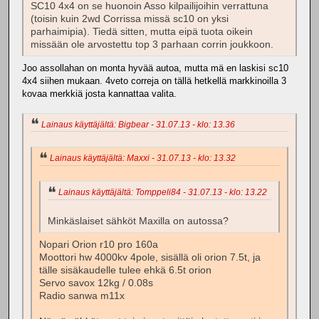
SC10 4x4 on se huonoin Asso kilpailijoihin verrattuna
(toisin kuin 2wd Corrissa missä sc10 on yksi
parhaimipia). Tiedä sitten, mutta eipä tuota oikein
missään ole arvostettu top 3 parhaan corrin joukkoon.
Joo assollahan on monta hyvää autoa, mutta mä en laskisi sc10
4x4 siihen mukaan. 4veto correja on tällä hetkellä markkinoilla 3
kovaa merkkiä josta kannattaa valita.
Lainaus käyttäjältä: Bigbear - 31.07.13 - klo: 13.36
Lainaus käyttäjältä: Maxxi - 31.07.13 - klo: 13.32
Lainaus käyttäjältä: Tomppeli84 - 31.07.13 - klo: 13.22
Minkäslaiset sähköt Maxilla on autossa?
Nopari Orion r10 pro 160a
Moottori hw 4000kv 4pole, sisällä oli orion 7.5t, ja
tälle sisäkaudelle tulee ehkä 6.5t orion
Servo savox 12kg / 0.08s
Radio sanwa m11x