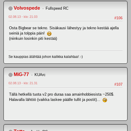
Volvospede
Fullspeed RC
02.08.13 - klo: 21.03
#106
Osta Bigbear se tekno. Sisäkausi lähestyy ja tekno kestää ajella
seiniä ja tolppia päin!
(niinkuin losinkin piti kestää)
Se kauppias älähtää johon kalikka kalahtaa! :-)
MiG-77
KUArc
02.08.13 - klo: 21.31
#107
Tällä hetkellä tuota v2 pro duraa saa amainhobbiesista ~250$.
Halavalla lähtöö (vaikka laskee päälle tullit ja postit)...