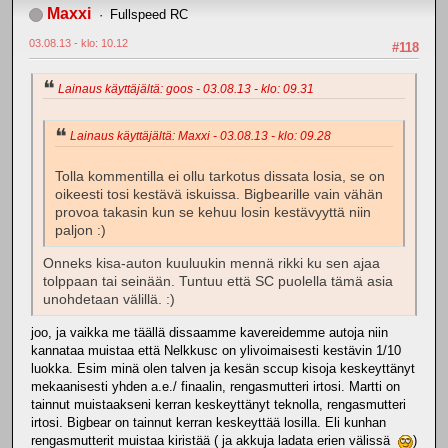
Maxxi
Fullspeed RC
03.08.13 - klo: 10.12
#118
Lainaus käyttäjältä: goos - 03.08.13 - klo: 09.31
Lainaus käyttäjältä: Maxxi - 03.08.13 - klo: 09.28
Tolla kommentilla ei ollu tarkotus dissata losia, se on
oikeesti tosi kestävä iskuissa. Bigbearille vain vähän
provoa takasin kun se kehuu losin kestävyyttä niin
paljon :)
Onneks kisa-auton kuuluukin mennä rikki ku sen ajaa
tolppaan tai seinään. Tuntuu että SC puolella tämä asia
unohdetaan välillä. :)
joo, ja vaikka me täällä dissaamme kavereidemme autoja niin
kannataa muistaa että Nelkkusc on ylivoimaisesti kestävin 1/10
luokka. Esim minä olen talven ja kesän sccup kisoja keskeyttänyt
mekaanisesti yhden a.e./ finaalin, rengasmutteri irtosi. Martti on
tainnut muistaakseni kerran keskeyttänyt teknolla, rengasmutteri
irtosi. Bigbear on tainnut kerran keskeyttää losilla. Eli kunhan
rengasmutterit muistaa kiristää ( ja akkuja ladata erien välissä
)