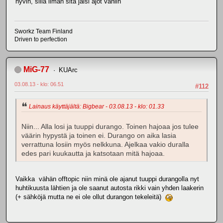
hyvin, sillä ilman sitä jäisi ajot vähiin
Sworkz Team Finland
Driven to perfection
MiG-77
KUArc
03.08.13 - klo: 06.51
#112
Lainaus käyttäjältä: Bigbear - 03.08.13 - klo: 01.33
Niin... Alla losi ja tuuppi durango. Toinen hajoaa jos tulee
väärin hypystä ja toinen ei. Durango on aika lasia
verrattuna losiin myös nelkkuna. Ajelkaa vakio duralla
edes pari kuukautta ja katsotaan mitä hajoaa.
Vaikka vähän offtopic niin minä ole ajanut tuuppi durangolla nyt
huhtikuusta lähtien ja ole saanut autosta rikki vain yhden laakerin
(+ sähköjä mutta ne ei ole ollut durangon tekeleitä)