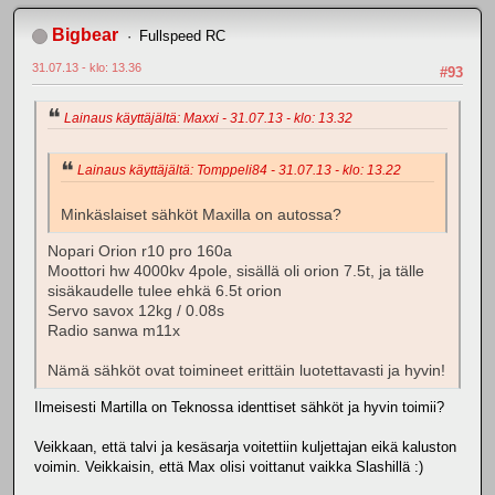
Bigbear
Fullspeed RC
31.07.13 - klo: 13.36
#93
Lainaus käyttäjältä: Maxxi - 31.07.13 - klo: 13.32
Lainaus käyttäjältä: Tomppeli84 - 31.07.13 - klo: 13.22
Minkäslaiset sähköt Maxilla on autossa?
Nopari Orion r10 pro 160a
Moottori hw 4000kv 4pole, sisällä oli orion 7.5t, ja tälle
sisäkaudelle tulee ehkä 6.5t orion
Servo savox 12kg / 0.08s
Radio sanwa m11x
Nämä sähköt ovat toimineet erittäin luotettavasti ja hyvin!
Ilmeisesti Martilla on Teknossa identtiset sähköt ja hyvin toimii?
Veikkaan, että talvi ja kesäsarja voitettiin kuljettajan eikä kaluston
voimin. Veikkaisin, että Max olisi voittanut vaikka Slashillä :)