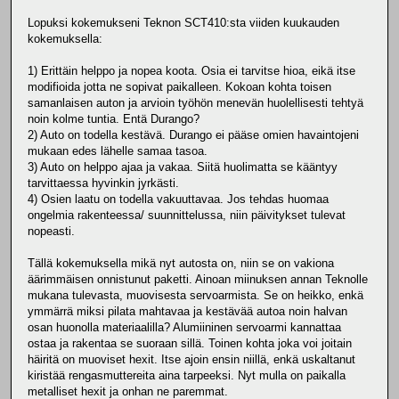
Lopuksi kokemukseni Teknon SCT410:sta viiden kuukauden
kokemuksella:
1) Erittäin helppo ja nopea koota. Osia ei tarvitse hioa, eikä itse
modifioida jotta ne sopivat paikalleen. Kokoan kohta toisen
samanlaisen auton ja arvioin työhön menevän huolellisesti tehtyä
noin kolme tuntia. Entä Durango?
2) Auto on todella kestävä. Durango ei pääse omien havaintojeni
mukaan edes lähelle samaa tasoa.
3) Auto on helppo ajaa ja vakaa. Siitä huolimatta se kääntyy
tarvittaessa hyvinkin jyrkästi.
4) Osien laatu on todella vakuuttavaa. Jos tehdas huomaa
ongelmia rakenteessa/ suunnittelussa, niin päivitykset tulevat
nopeasti.
Tällä kokemuksella mikä nyt autosta on, niin se on vakiona
äärimmäisen onnistunut paketti. Ainoan miinuksen annan Teknolle
mukana tulevasta, muovisesta servoarmista. Se on heikko, enkä
ymmärrä miksi pilata mahtavaa ja kestävää autoa noin halvan
osan huonolla materiaalilla? Alumiininen servoarmi kannattaa
ostaa ja rakentaa se suoraan sillä. Toinen kohta joka voi joitain
häiritä on muoviset hexit. Itse ajoin ensin niillä, enkä uskaltanut
kiristää rengasmuttereita aina tarpeeksi. Nyt mulla on paikalla
metalliset hexit ja onhan ne paremmat.