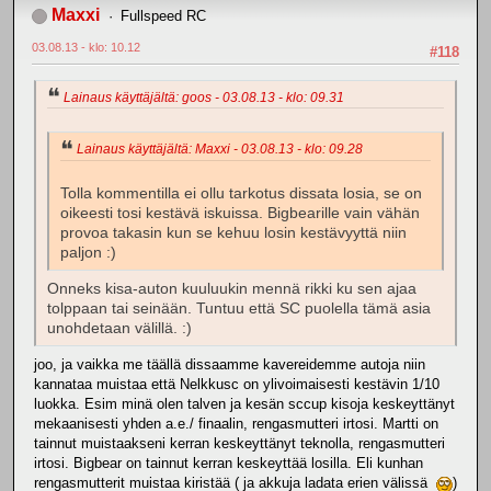
Maxxi
Fullspeed RC
03.08.13 - klo: 10.12
#118
Lainaus käyttäjältä: goos - 03.08.13 - klo: 09.31
Lainaus käyttäjältä: Maxxi - 03.08.13 - klo: 09.28
Tolla kommentilla ei ollu tarkotus dissata losia, se on
oikeesti tosi kestävä iskuissa. Bigbearille vain vähän
provoa takasin kun se kehuu losin kestävyyttä niin
paljon :)
Onneks kisa-auton kuuluukin mennä rikki ku sen ajaa
tolppaan tai seinään. Tuntuu että SC puolella tämä asia
unohdetaan välillä. :)
joo, ja vaikka me täällä dissaamme kavereidemme autoja niin
kannataa muistaa että Nelkkusc on ylivoimaisesti kestävin 1/10
luokka. Esim minä olen talven ja kesän sccup kisoja keskeyttänyt
mekaanisesti yhden a.e./ finaalin, rengasmutteri irtosi. Martti on
tainnut muistaakseni kerran keskeyttänyt teknolla, rengasmutteri
irtosi. Bigbear on tainnut kerran keskeyttää losilla. Eli kunhan
rengasmutterit muistaa kiristää ( ja akkuja ladata erien välissä
)