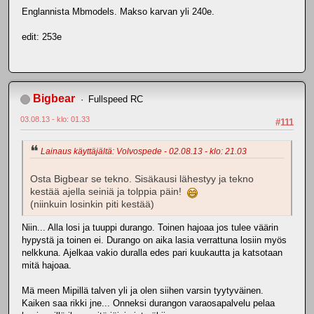
Englannista Mbmodels. Makso karvan yli 240e.
edit: 253e
Bigbear
Fullspeed RC
03.08.13 - klo: 01.33
#111
Lainaus käyttäjältä: Volvospede - 02.08.13 - klo: 21.03
Osta Bigbear se tekno. Sisäkausi lähestyy ja tekno
kestää ajella seiniä ja tolppia päin!
(niinkuin losinkin piti kestää)
Niin... Alla losi ja tuuppi durango. Toinen hajoaa jos tulee väärin
hypystä ja toinen ei. Durango on aika lasia verrattuna losiin myös
nelkkuna. Ajelkaa vakio duralla edes pari kuukautta ja katsotaan
mitä hajoaa.
Mä meen Mipillä talven yli ja olen siihen varsin tyytyväinen.
Kaiken saa rikki jne... Onneksi durangon varaosapalvelu pelaa