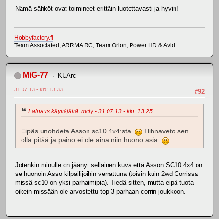
Nämä sähköt ovat toimineet erittäin luotettavasti ja hyvin!
Hobbyfactory.fi
Team Associated, ARRMA RC, Team Orion, Power HD & Avid
MiG-77
KUArc
31.07.13 - klo: 13.33
#92
Lainaus käyttäjältä: mcly - 31.07.13 - klo: 13.25
Eipäs unohdeta Asson sc10 4x4:sta
Hihnaveto sen
olla pitää ja paino ei ole aina niin huono asia
Jotenkin minulle on jäänyt sellainen kuva että Asson SC10 4x4 on
se huonoin Asso kilpailijoihin verrattuna (toisin kuin 2wd Corrissa
missä sc10 on yksi parhaimipia). Tiedä sitten, mutta eipä tuota
oikein missään ole arvostettu top 3 parhaan corrin joukkoon.