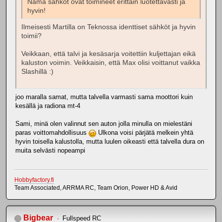
Nämä sähköt ovat toimineet erittäin luotettavasti ja
hyvin!
Ilmeisesti Martilla on Teknossa identtiset sähköt ja hyvin
toimii?
Veikkaan, että talvi ja kesäsarja voitettiin kuljettajan eikä
kaluston voimin. Veikkaisin, että Max olisi voittanut vaikka
Slashillä :)
joo maralla samat, mutta talvella varmasti sama moottori kuin
kesällä ja radiona mt-4
Sami, minä olen valinnut sen auton jolla minulla on mielestäni
paras voittomahdollisuus
Ulkona voisi pärjätä melkein yhtä
hyvin toisella kalustolla, mutta luulen oikeasti että talvella dura on
muita selvästi nopeampi
Hobbyfactory.fi
Team Associated, ARRMA RC, Team Orion, Power HD & Avid
Bigbear
Fullspeed RC