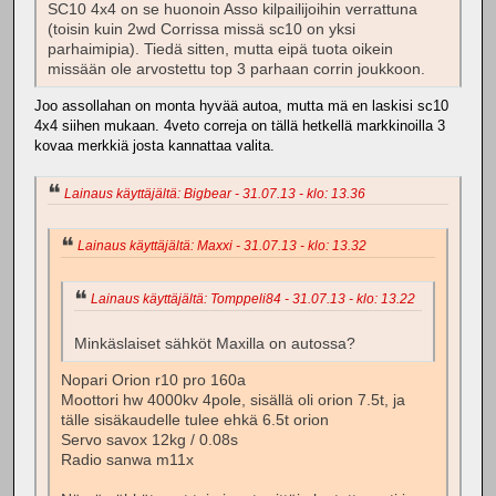
SC10 4x4 on se huonoin Asso kilpailijoihin verrattuna
(toisin kuin 2wd Corrissa missä sc10 on yksi
parhaimipia). Tiedä sitten, mutta eipä tuota oikein
missään ole arvostettu top 3 parhaan corrin joukkoon.
Joo assollahan on monta hyvää autoa, mutta mä en laskisi sc10
4x4 siihen mukaan. 4veto correja on tällä hetkellä markkinoilla 3
kovaa merkkiä josta kannattaa valita.
Lainaus käyttäjältä: Bigbear - 31.07.13 - klo: 13.36
Lainaus käyttäjältä: Maxxi - 31.07.13 - klo: 13.32
Lainaus käyttäjältä: Tomppeli84 - 31.07.13 - klo: 13.22
Minkäslaiset sähköt Maxilla on autossa?
Nopari Orion r10 pro 160a
Moottori hw 4000kv 4pole, sisällä oli orion 7.5t, ja
tälle sisäkaudelle tulee ehkä 6.5t orion
Servo savox 12kg / 0.08s
Radio sanwa m11x