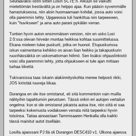
Seuraavaksi ostin sitten Losin SCTE:n. Alkuun se vaikutti
mielettömän kestävältä ja on helppo ajaa. Kun pääsin syvemmälle
harrastuksessa, niin aloin huomaamaan kohdat, jossa auto voisi
olla paremmin tehty. Upgareosia tuli hankittua niin tarpeeseen,
kuin "huvikseen" ja aina auto parani pykälän verran.
Tuntien hyvin auton ensimmäisen version, niin en usko Losi
2.0:ssa olevan hirveän montaa heikkoa kohtaa suunnittelussa.
Ekana mieleen tulee puskurit, jotka on huonot. Etupuskurissa
iskun vaimentama kehikko on aivan liian heikko ja takapuskurin
ruuvihässäkkä on uskomattoman hölmö. Sen lisäksi ohjauslinkistö
voisi olla paremmin tehty, jotta ohjaukseen ei tule ajan mittaan
turhaa liikettä.
Tukivarsissa taas iskarin alakiinnityskohta menee helposti rikki,
JOS kiristää ruuveja liikaa.
Durangoa en ole itse omistanut, eli sitä kommentoin vain muilla
nähtyihin tapahtumiin perustuen. Tässä onkin eri autojen vertailun
ongelma: kun ei ole omistanut jokaista autoa itse, niin siitä ei saa
tarpeeksi kokemusta voidakseen verrata niitä tarpeeksi hyvin
toisiinsa. Taitaa ainoastaan Tammisaaren Henkalla olla kaikki
tässä mainitut autot itsellään.
Losilla ajaessani PJ:llä oli Durangon DESC410 v1. Ulkona ajaessa