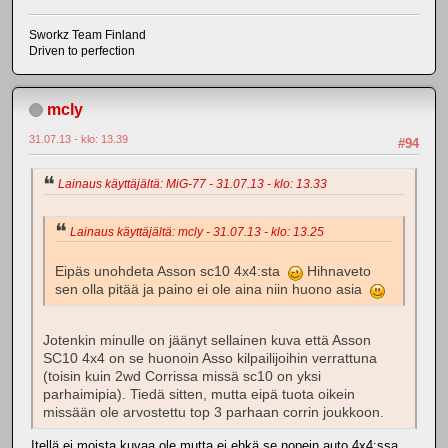
Sworkz Team Finland
Driven to perfection
mcly
31.07.13 - klo: 13.39
#94
Lainaus käyttäjältä: MiG-77 - 31.07.13 - klo: 13.33
Lainaus käyttäjältä: mcly - 31.07.13 - klo: 13.25
Eipäs unohdeta Asson sc10 4x4:sta
Hihnaveto
sen olla pitää ja paino ei ole aina niin huono asia
Jotenkin minulle on jäänyt sellainen kuva että Asson
SC10 4x4 on se huonoin Asso kilpailijoihin verrattuna
(toisin kuin 2wd Corrissa missä sc10 on yksi
parhaimipia). Tiedä sitten, mutta eipä tuota oikein
missään ole arvostettu top 3 parhaan corrin joukkoon.
Itellä ei moista kuvaa ole mutta ei ehkä se nopein auto 4x4:ssa.