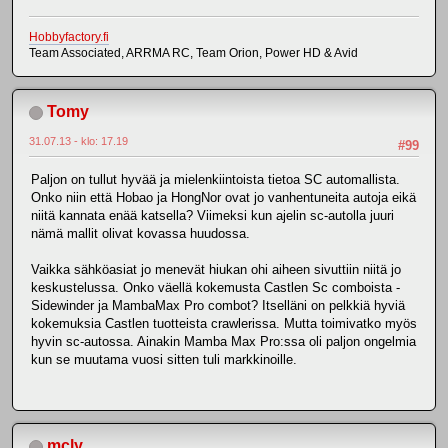
Hobbyfactory.fi
Team Associated, ARRMA RC, Team Orion, Power HD & Avid
Tomy
31.07.13 - klo: 17.19
#99
Paljon on tullut hyvää ja mielenkiintoista tietoa SC automallista.
Onko niin että Hobao ja HongNor ovat jo vanhentuneita autoja eikä
niitä kannata enää katsella? Viimeksi kun ajelin sc-autolla juuri
nämä mallit olivat kovassa huudossa.
Vaikka sähköasiat jo menevät hiukan ohi aiheen sivuttiin niitä jo
keskustelussa. Onko väellä kokemusta Castlen Sc comboista -
Sidewinder ja MambaMax Pro combot? Itselläni on pelkkiä hyviä
kokemuksia Castlen tuotteista crawlerissa. Mutta toimivatko myös
hyvin sc-autossa. Ainakin Mamba Max Pro:ssa oli paljon ongelmia
kun se muutama vuosi sitten tuli markkinoille.
mcly