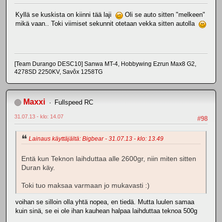
Kyllä se kuskista on kiinni tää laji
Oli se auto sitten "melkeen"
mikä vaan.. Toki viimiset sekunnit otetaan vekka sitten autolla
[Team Durango DESC10] Sanwa MT-4, Hobbywing Ezrun Max8 G2,
4278SD 2250KV, Savôx 1258TG
Maxxi
Fullspeed RC
31.07.13 - klo: 14.07
#98
Lainaus käyttäjältä: Bigbear - 31.07.13 - klo: 13.49
Entä kun Teknon laihduttaa alle 2600gr, niin miten sitten
Duran käy.
Toki tuo maksaa varmaan jo mukavasti :)
voihan se silloin olla yhtä nopea, en tiedä. Mutta luulen samaa
kuin sinä, se ei ole ihan kauhean halpaa laihduttaa teknoa 500g