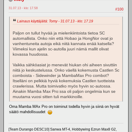
31.07.13 - klo: 17.58
#100
Lainaus käyttäjältä: Tomy - 31.07.13 - klo: 17.19
Paljon on tullut hyvää ja mielenkiintoista tietoa SC
automallista. Onko niin että Hobao ja HongNor ovat jo
vanhentuneita autoja eikä niitä kannata enää katsella?
Viimeksi kun ajelin sc-autolla juuri nämä mallit olivat
kovassa huudossa.
Vaikka sähköasiat jo menevät hiukan ohi aiheen sivuttiin
niitä jo keskustelussa. Onko väellä kokemusta Castlen Sc
comboista - Sidewinder ja MambaMax Pro combot?
Itselläni on pelkkiä hyviä kokemuksia Castlen tuotteista
crawlerissa. Mutta toimivatko myös hyvin sc-autossa.
Ainakin Mamba Max Pro:ssa oli paljon ongelmia kun se
muutama vuosi sitten tuli markkinoille.
Oma Mamba MAx Pro on toiminut todella hyvin ja siinä on hyvät
säätö mahdollisuudet
[Team Durango DESC10] Sanwa MT-4, Hobbywing Ezrun Max8 G2,