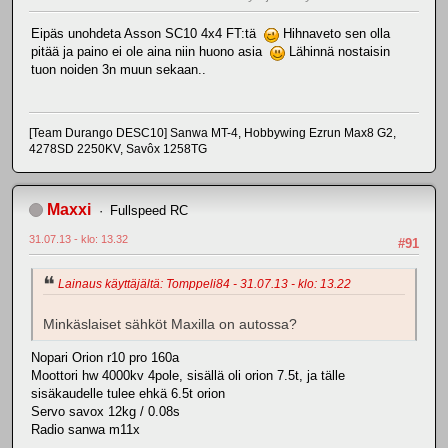
Eipäs unohdeta Asson SC10 4x4 FT:tä
Hihnaveto sen olla
pitää ja paino ei ole aina niin huono asia
Lähinnä nostaisin
tuon noiden 3n muun sekaan..
[Team Durango DESC10] Sanwa MT-4, Hobbywing Ezrun Max8 G2,
4278SD 2250KV, Savôx 1258TG
Maxxi
Fullspeed RC
31.07.13 - klo: 13.32
#91
Lainaus käyttäjältä: Tomppeli84 - 31.07.13 - klo: 13.22
Minkäslaiset sähköt Maxilla on autossa?
Nopari Orion r10 pro 160a
Moottori hw 4000kv 4pole, sisällä oli orion 7.5t, ja tälle
sisäkaudelle tulee ehkä 6.5t orion
Servo savox 12kg / 0.08s
Radio sanwa m11x