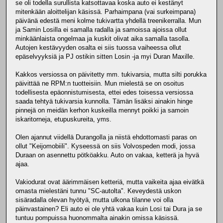
se oli todella surullista katsottavaa koska auto ei kestänyt
mitenkään aloittelijan käsissä. Parhaimpana (vai surkeimpana)
päivänä edestä meni kolme tukivartta yhdellä treenikerralla. Mun
ja Samin Losilla ei samalla radalla ja samoissa ajoissa ollut
minkäänlaista ongelmaa ja kuskit olivat aika samalla tasolla.
Autojen kestävyyden osalta ei siis tuossa vaiheessa ollut
epäselvyyksiä ja PJ ostikin sitten Losin -ja myi Duran Maxille.
Kakkos versiossa on päivitetty mm. tukivarsia, mutta silti porukka
päivittää ne RPM:n tuotteisiin. Mun mielestä se on osoitus
todellisesta epäonnistumisesta, ettei edes toisessa versiossa
saada tehtyä tukivarsia kunnolla. Tämän lisäksi ainakin hinge
pinnejä on meidän kerhon kuskeilla mennyt poikki ja samoin
iskaritorneja, etupuskureita, yms.
Olen ajannut viidellä Durangolla ja niistä ehdottomasti paras on
ollut "Keijomobiili". Kyseessä on siis Volvospeden modi, jossa
Duraan on asennettu pötköakku. Auto on vakaa, ketterä ja hyvä
ajaa.
Vakiodurat ovat äärimmäisen ketteriä, mutta vaikeita ajaa eivätkä
omasta mielestäni tunnu "SC-autolta". Keveydestä uskon
sisäradalla olevan hyötyä, mutta ulkona tilanne voi olla
päinvastainen? Eli auto ei ole yhtä vakaa kuin Losi tai Dura ja se
tuntuu pompuissa huonommalta ainakin omissa käsissä.