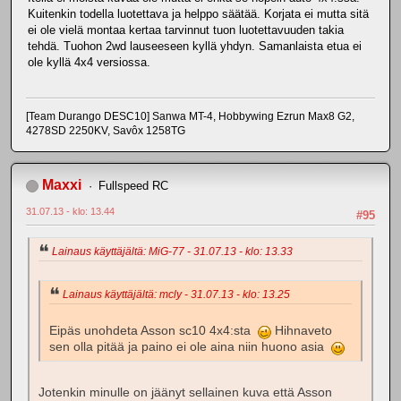
Kuitenkin todella luotettava ja helppo säätää. Korjata ei mutta sitä
ei ole vielä montaa kertaa tarvinnut tuon luotettavuuden takia
tehdä. Tuohon 2wd lauseeseen kyllä yhdyn. Samanlaista etua ei
ole kyllä 4x4 versiossa.
[Team Durango DESC10] Sanwa MT-4, Hobbywing Ezrun Max8 G2,
4278SD 2250KV, Savôx 1258TG
Maxxi
Fullspeed RC
31.07.13 - klo: 13.44
#95
Lainaus käyttäjältä: MiG-77 - 31.07.13 - klo: 13.33
Lainaus käyttäjältä: mcly - 31.07.13 - klo: 13.25
Eipäs unohdeta Asson sc10 4x4:sta
Hihnaveto
sen olla pitää ja paino ei ole aina niin huono asia
Jotenkin minulle on jäänyt sellainen kuva että Asson