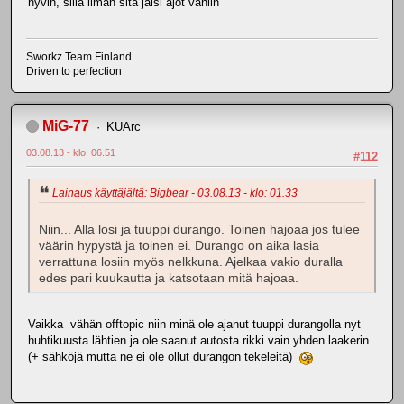
hyvin, sillä ilman sitä jäisi ajot vähiin
Sworkz Team Finland
Driven to perfection
MiG-77
KUArc
03.08.13 - klo: 06.51
#112
Lainaus käyttäjältä: Bigbear - 03.08.13 - klo: 01.33
Niin... Alla losi ja tuuppi durango. Toinen hajoaa jos tulee
väärin hypystä ja toinen ei. Durango on aika lasia
verrattuna losiin myös nelkkuna. Ajelkaa vakio duralla
edes pari kuukautta ja katsotaan mitä hajoaa.
Vaikka vähän offtopic niin minä ole ajanut tuuppi durangolla nyt
huhtikuusta lähtien ja ole saanut autosta rikki vain yhden laakerin
(+ sähköjä mutta ne ei ole ollut durangon tekeleitä)