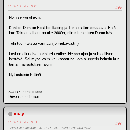
31.07.13 - klo: 13.49
#96
Noin se voi ollakin.
Kenties Dura on Best for Racing ja Tekno sitten seuraava. Entä
kun Teknon laihduttaa alle 2600gr, niin miten sitten Duran käy.
Toki tuo maksaa varmaan jo mukavasti :)
Losi on ollut oiva harjoittelu väline. Helppo ajaa ja suhteellisen
kestävä. Sai myös valmiiksi kasattuna, jota alunperin halusin kun
tämän harrastuksen aloitin.
Nyt ostaisin Kittinä.
Sworkz Team Finland
Driven to perfection
mcly
31.07.13 - klo: 13.51
#97
Viimeisin muokkaus
: 31.07.13 - klo: 13.54 käyttäjältä mcly