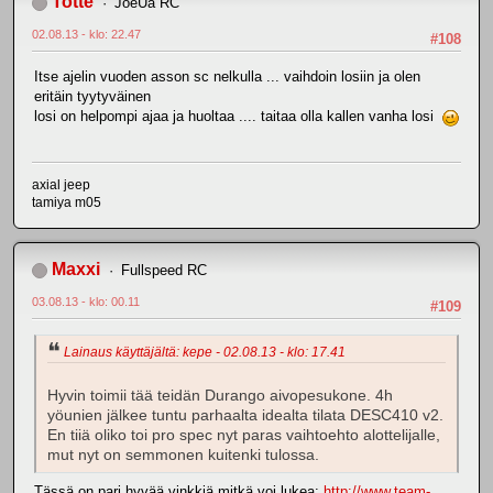
Totte
JoeUa RC
02.08.13 - klo: 22.47
#108
Itse ajelin vuoden asson sc nelkulla ... vaihdoin losiin ja olen
eritäin tyytyväinen
losi on helpompi ajaa ja huoltaa .... taitaa olla kallen vanha losi
axial jeep
tamiya m05
Maxxi
Fullspeed RC
03.08.13 - klo: 00.11
#109
Lainaus käyttäjältä: kepe - 02.08.13 - klo: 17.41
Hyvin toimii tää teidän Durango aivopesukone. 4h
yöunien jälkee tuntu parhaalta idealta tilata DESC410 v2.
En tiiä oliko toi pro spec nyt paras vaihtoehto alottelijalle,
mut nyt on semmonen kuitenki tulossa.
Tässä on pari hyvää vinkkiä mitkä voi lukea:
http://www.team-