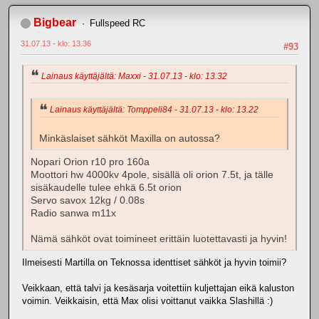
Bigbear
Fullspeed RC
31.07.13 - klo: 13.36
#93
Lainaus käyttäjältä: Maxxi - 31.07.13 - klo: 13.32
Lainaus käyttäjältä: Tomppeli84 - 31.07.13 - klo: 13.22
Minkäslaiset sähköt Maxilla on autossa?
Nopari Orion r10 pro 160a
Moottori hw 4000kv 4pole, sisällä oli orion 7.5t, ja tälle
sisäkaudelle tulee ehkä 6.5t orion
Servo savox 12kg / 0.08s
Radio sanwa m11x
Nämä sähköt ovat toimineet erittäin luotettavasti ja hyvin!
Ilmeisesti Martilla on Teknossa identtiset sähköt ja hyvin toimii?
Veikkaan, että talvi ja kesäsarja voitettiin kuljettajan eikä kaluston
voimin. Veikkaisin, että Max olisi voittanut vaikka Slashillä :)