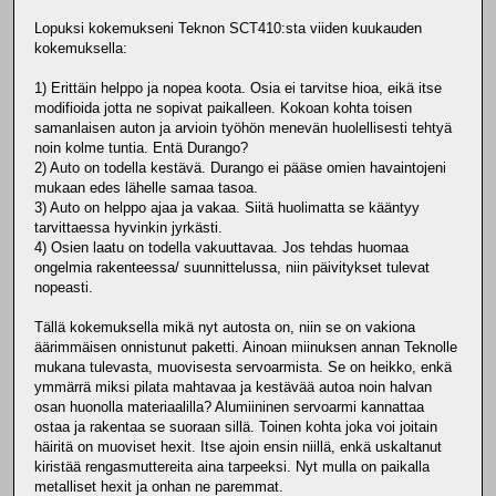
Lopuksi kokemukseni Teknon SCT410:sta viiden kuukauden
kokemuksella:
1) Erittäin helppo ja nopea koota. Osia ei tarvitse hioa, eikä itse
modifioida jotta ne sopivat paikalleen. Kokoan kohta toisen
samanlaisen auton ja arvioin työhön menevän huolellisesti tehtyä
noin kolme tuntia. Entä Durango?
2) Auto on todella kestävä. Durango ei pääse omien havaintojeni
mukaan edes lähelle samaa tasoa.
3) Auto on helppo ajaa ja vakaa. Siitä huolimatta se kääntyy
tarvittaessa hyvinkin jyrkästi.
4) Osien laatu on todella vakuuttavaa. Jos tehdas huomaa
ongelmia rakenteessa/ suunnittelussa, niin päivitykset tulevat
nopeasti.
Tällä kokemuksella mikä nyt autosta on, niin se on vakiona
äärimmäisen onnistunut paketti. Ainoan miinuksen annan Teknolle
mukana tulevasta, muovisesta servoarmista. Se on heikko, enkä
ymmärrä miksi pilata mahtavaa ja kestävää autoa noin halvan
osan huonolla materiaalilla? Alumiininen servoarmi kannattaa
ostaa ja rakentaa se suoraan sillä. Toinen kohta joka voi joitain
häiritä on muoviset hexit. Itse ajoin ensin niillä, enkä uskaltanut
kiristää rengasmuttereita aina tarpeeksi. Nyt mulla on paikalla
metalliset hexit ja onhan ne paremmat.