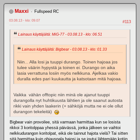
Maxxi
Fullspeed RC
03.08.13 - klo: 09.07
#113
Lainaus käyttäjältä: MiG-77 - 03.08.13 - klo: 06.51
Lainaus käyttäjältä: Bigbear - 03.08.13 - klo: 01.33
Niin... Alla losi ja tuuppi durango. Toinen hajoaa jos
tulee väärin hypystä ja toinen ei. Durango on aika
lasia verrattuna losiin myös nelkkuna. Ajelkaa vakio
duralla edes pari kuukautta ja katsotaan mitä hajoaa.
Vaikka vähän offtopic niin minä ole ajanut tuuppi
durangolla nyt huhtikuusta lähtien ja ole saanut autosta
rikki vain yhden laakerin (+ sähköjä mutta ne ei ole ollut
durangon tekeleitä)
Bigbear vain provoilee, sitä varmaan harmittaa kun se losista
rikkoi 3 koritolppaa yhessä päivässä, jonka jälkeen se vaihtoi
nelkkudurangon koritolpat, eikä ole tainnut hajota vielä? Tai sitten
sitä harmittaa kuin ohjauspala hajosi ja se joutui lähtemään kotiin