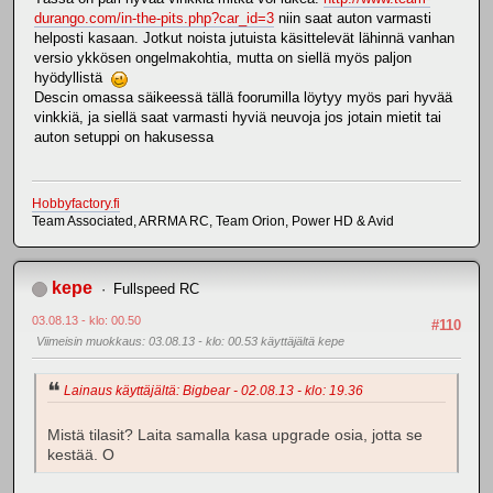
durango.com/in-the-pits.php?car_id=3
niin saat auton varmasti
helposti kasaan. Jotkut noista jutuista käsittelevät lähinnä vanhan
versio ykkösen ongelmakohtia, mutta on siellä myös paljon
hyödyllistä
Descin omassa säikeessä tällä foorumilla löytyy myös pari hyvää
vinkkiä, ja siellä saat varmasti hyviä neuvoja jos jotain mietit tai
auton setuppi on hakusessa
Hobbyfactory.fi
Team Associated, ARRMA RC, Team Orion, Power HD & Avid
kepe
Fullspeed RC
03.08.13 - klo: 00.50
#110
Viimeisin muokkaus
: 03.08.13 - klo: 00.53 käyttäjältä kepe
Lainaus käyttäjältä: Bigbear - 02.08.13 - klo: 19.36
Mistä tilasit? Laita samalla kasa upgrade osia, jotta se
kestää. O