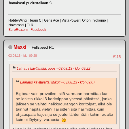
hanakasti puolustellaan :)
HobbyWing | Team C | Gens Ace | VistaPower | Orion | Yokomo |
Novarossi | TLR
EuroRc.com
-
Facebook
Maxxi
Fullspeed RC
03.08.13 - klo: 09.28
#115
Lainaus käyttäjältä: goos - 03.08.13 - klo: 09.22
Lainaus käyttäjältä: Maxxi - 03.08.13 - klo: 09.07
Bigbear vain provoilee, sitä varmaan harmittaa kun
se losista rikkoi 3 koritolppaa yhessä päivässä, jonka
jälkeen se vaihtoi nelkkudurangon koritolpat, eikä ole
tainnut hajota vielä? Tai sitten sitä harmittaa kuin
ohjauspala hajosi ja se joutui lähtemään kotiin radalta
kuin ei löytynyt varaosia