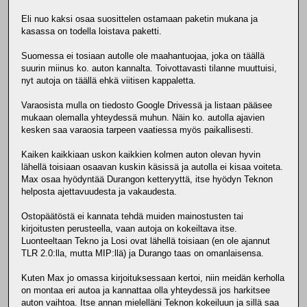
Eli nuo kaksi osaa suosittelen ostamaan paketin mukana ja
kasassa on todella loistava paketti.
Suomessa ei tosiaan autolle ole maahantuojaa, joka on täällä
suurin miinus ko. auton kannalta. Toivottavasti tilanne muuttuisi,
nyt autoja on täällä ehkä viitisen kappaletta.
Varaosista mulla on tiedosto Google Drivessä ja listaan pääsee
mukaan olemalla yhteydessä muhun. Näin ko. autolla ajavien
kesken saa varaosia tarpeen vaatiessa myös paikallisesti.
Kaiken kaikkiaan uskon kaikkien kolmen auton olevan hyvin
lähellä toisiaan osaavan kuskin käsissä ja autolla ei kisaa voiteta.
Max osaa hyödyntää Durangon ketteryyttä, itse hyödyn Teknon
helposta ajettavuudesta ja vakaudesta.
Ostopäätöstä ei kannata tehdä muiden mainostusten tai
kirjoitusten perusteella, vaan autoja on kokeiltava itse.
Luonteeltaan Tekno ja Losi ovat lähellä toisiaan (en ole ajannut
TLR 2.0:lla, mutta MIP:llä) ja Durango taas on omanlaisensa.
Kuten Max jo omassa kirjoituksessaan kertoi, niin meidän kerholla
on montaa eri autoa ja kannattaa olla yhteydessä jos harkitsee
auton vaihtoa. Itse annan mielelläni Teknon kokeiluun ja sillä saa