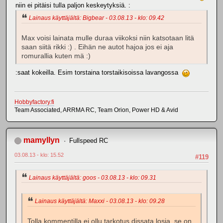
niin ei pitäisi tulla paljon keskeytyksiä. :
Lainaus käyttäjältä: Bigbear - 03.08.13 - klo: 09.42
Max voisi lainata mulle duraa viikoksi niin katsotaan litä
saan siitä rikki :) . Eihän ne autot hajoa jos ei aja
romurallia kuten mä :)
:saat kokeilla. Esim torstaina torstaikisoissa lavangossa
Hobbyfactory.fi
Team Associated, ARRMA RC, Team Orion, Power HD & Avid
mamyllyn
Fullspeed RC
03.08.13 - klo: 15.52
#119
Lainaus käyttäjältä: goos - 03.08.13 - klo: 09.31
Lainaus käyttäjältä: Maxxi - 03.08.13 - klo: 09.28
Tolla kommentilla ei ollu tarkotus dissata losia, se on