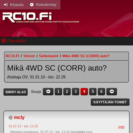
Kirjaudu
Rekisteröidy
Päävalikko
RC10.FI
/
Yleiset
/
Sähköautot
/
Mikä 4WD SC (CORR) auto?
Mikä 4WD SC (CORR) auto?
Aloittaja OV, 01.01.10 - klo: 22.29
1
2
3
4
5
6
Sivuja
SIIRRY ALAS
KÄYTTÄJÄN TOIMET
mcly
31.07.13 - klo: 13.25
#90
Viimeisin muokkaus
: 31.07.13 - klo: 13.31 käyttäjältä mcly