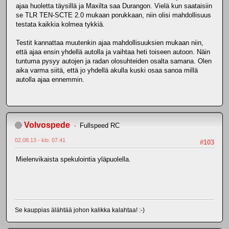
ajaa huoletta täysillä ja Maxilta saa Durangon. Vielä kun saataisiin
se TLR TEN-SCTE 2.0 mukaan porukkaan, niin olisi mahdollisuus
testata kaikkia kolmea tykkiä.
Testit kannattaa muutenkin ajaa mahdollisuuksien mukaan niin,
että ajaa ensin yhdellä autolla ja vaihtaa heti toiseen autoon. Näin
tuntuma pysyy autojen ja radan olosuhteiden osalta samana. Olen
aika varma siitä, että jo yhdellä akulla kuski osaa sanoa millä
autolla ajaa ennemmin.
Volvospede
Fullspeed RC
02.08.13 - klo: 07.41
#103
Mielenvikaista spekulointia yläpuolella.
Se kauppias älähtää johon kalikka kalahtaa! :-)