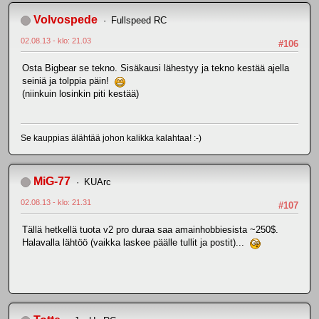
Volvospede
Fullspeed RC
02.08.13 - klo: 21.03
#106
Osta Bigbear se tekno. Sisäkausi lähestyy ja tekno kestää ajella
seiniä ja tolppia päin!
(niinkuin losinkin piti kestää)
Se kauppias älähtää johon kalikka kalahtaa! :-)
MiG-77
KUArc
02.08.13 - klo: 21.31
#107
Tällä hetkellä tuota v2 pro duraa saa amainhobbiesista ~250$.
Halavalla lähtöö (vaikka laskee päälle tullit ja postit)...