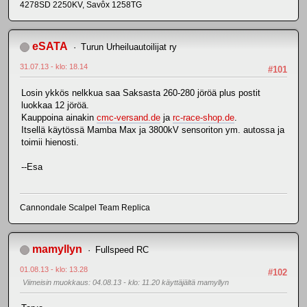
4278SD 2250KV, Savôx 1258TG
eSATA
Turun Urheiluautoilijat ry
31.07.13 - klo: 18.14
#101
Losin ykkös nelkkua saa Saksasta 260-280 jöröä plus postit
luokkaa 12 jöröä.
Kauppoina ainakin
cmc-versand.de
ja
rc-race-shop.de
.
Itsellä käytössä Mamba Max ja 3800kV sensoriton ym. autossa ja
toimii hienosti.
--Esa
Cannondale Scalpel Team Replica
mamyllyn
Fullspeed RC
01.08.13 - klo: 13.28
#102
Viimeisin muokkaus
: 04.08.13 - klo: 11.20 käyttäjältä mamyllyn