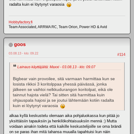
radalta kuin ei löytynyt varaosia
Hobbyfactory.fi
Team Associated, ARRMA RC, Team Orion, Power HD & Avid
goos
03.08.13 - klo: 09.22
#114
Lainaus käyttäjältä: Maxxi - 03.08.13 - klo: 09.07
Bigbear vain provoilee, sitä varmaan harmittaa kun se
losista rikkoi 3 koritolppaa yhessä päivässä, jonka
jälkeen se vaihtoi nelkkudurangon koritolpat, eikä ole
tainnut hajota vielä? Tai sitten sitä harmittaa kuin
ohjauspala hajosi ja se joutui lähtemään kotiin radalta
kuin ei löytynyt varaosia
alkaa kyllä keskustelu olemaan aika pohjaluokassa kun pitää jo
yksittäisiin tapauksiin ja henkilökohtaisuuksiin mennä :) Mutta
voidaan ainakin todeta että kaikille keskustelijoille se oma brändi
on se paras ihan mitä tahansa muualla tapahtuisi kun näin