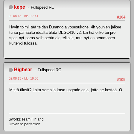
kepe
Fullspeed RC
02.08.13 - klo: 17.41
#104
Hyvin toimii tää teidän Durango aivopesukone. 4h yöunien jälkee
tuntu parhaalta idealta tilata DESC410 v2. En tiiä oliko toi pro
spec nyt paras vaihtoehto alottelijalle, mut nyt on semmonen
kuitenki tulossa.
Bigbear
Fullspeed RC
02.08.13 - klo: 19.36
#105
Mistä tilasit? Laita samalla kasa upgrade osia, jotta se kestää. O
Sworkz Team Finland
Driven to perfection