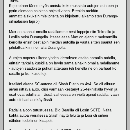
Terve,
Kirjoitetaan tänne myös omista kokemuksista autojen suhteen ja
pyrin olemaan asioissa objektiivinen. Etenkin meidän
ammattilaiskuksin mielipiteitä on kirjoitettu aikamoisten Durango-
silmälasien läpi ;-)
Max on ajannut omalla radallamme best lappeja niin Teknolla ja
Losilla sekä Durangolla. Itseasiassa Max on ajannut molemmilla
kerroilla ensin bestlapin meidän autoilla ja vasta sitten saanut sen
jahdattua kiinni omalla Durangolla.
Autojen nopeus ulkona yhden kierroksen osalta samalla radalla,
erittäin tarkalla kuskilla on hyvin sama ainakin omalla radallamme
- autojen säädöistä puhumattakaan (eli kenellä ne on parhaat ko.
radalle ja ko. kuskille).
Itselläni ekana SC-autona oli Slash Platinum 4x4. Se oli alkuun
aivan riittävä auto, olisi varmaan kestänyt 2S-tekniikalla hyvin ja
osat ovat edullisia. Tässä vaiheessa en vielä ajanut radalla, vaan
auto oli bashauskäytössä.
Radalla ajoon tutustuessa, Big Bearilla oli Losin SCTE. Näitä
kahta autoa verratessa Slash näytti lelulta ja Losi oli siihen
nähden todellinen kisapeli.