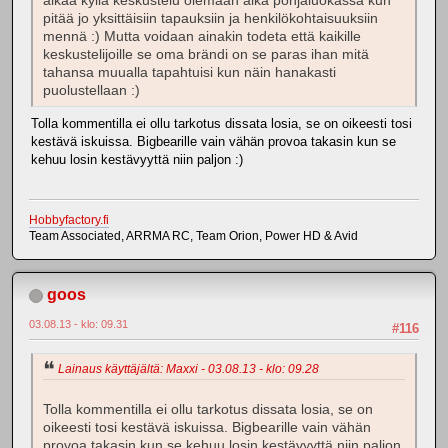
alkaa kyllä keskustelu olemaan aika pohjaluokassa kun
pitää jo yksittäisiin tapauksiin ja henkilökohtaisuuksiin
mennä :) Mutta voidaan ainakin todeta että kaikille
keskustelijoille se oma brändi on se paras ihan mitä
tahansa muualla tapahtuisi kun näin hanakasti
puolustellaan :)
Tolla kommentilla ei ollu tarkotus dissata losia, se on oikeesti tosi
kestävä iskuissa. Bigbearille vain vähän provoa takasin kun se
kehuu losin kestävyyttä niin paljon :)
Hobbyfactory.fi
Team Associated, ARRMA RC, Team Orion, Power HD & Avid
goos
03.08.13 - klo: 09.31
#116
Lainaus käyttäjältä: Maxxi - 03.08.13 - klo: 09.28
Tolla kommentilla ei ollu tarkotus dissata losia, se on
oikeesti tosi kestävä iskuissa. Bigbearille vain vähän
provoa takasin kun se kehuu losin kestävyyttä niin paljon