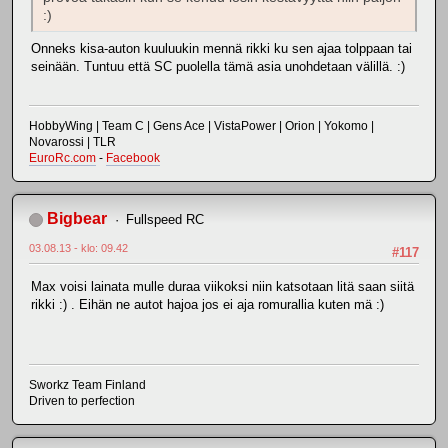
:)
Onneks kisa-auton kuuluukin mennä rikki ku sen ajaa tolppaan tai
seinään. Tuntuu että SC puolella tämä asia unohdetaan välillä. :)
HobbyWing | Team C | Gens Ace | VistaPower | Orion | Yokomo |
Novarossi | TLR
EuroRc.com
-
Facebook
Bigbear
Fullspeed RC
03.08.13 - klo: 09.42
#117
Max voisi lainata mulle duraa viikoksi niin katsotaan litä saan siitä
rikki :) . Eihän ne autot hajoa jos ei aja romurallia kuten mä :)
Sworkz Team Finland
Driven to perfection