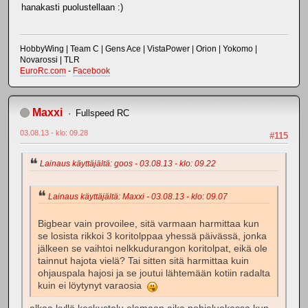
hanakasti puolustellaan :)
HobbyWing | Team C | Gens Ace | VistaPower | Orion | Yokomo |
Novarossi | TLR
EuroRc.com
-
Facebook
Maxxi
Fullspeed RC
03.08.13 - klo: 09.28
#115
Lainaus käyttäjältä: goos - 03.08.13 - klo: 09.22
Lainaus käyttäjältä: Maxxi - 03.08.13 - klo: 09.07
Bigbear vain provoilee, sitä varmaan harmittaa kun
se losista rikkoi 3 koritolppaa yhessä päivässä, jonka
jälkeen se vaihtoi nelkkudurangon koritolpat, eikä ole
tainnut hajota vielä? Tai sitten sitä harmittaa kuin
ohjauspala hajosi ja se joutui lähtemään kotiin radalta
kuin ei löytynyt varaosia