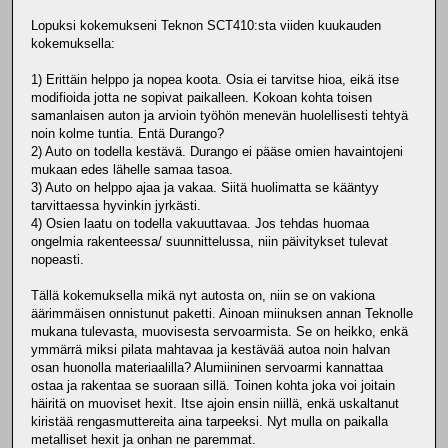
Lopuksi kokemukseni Teknon SCT410:sta viiden kuukauden
kokemuksella:
1) Erittäin helppo ja nopea koota. Osia ei tarvitse hioa, eikä itse
modifioida jotta ne sopivat paikalleen. Kokoan kohta toisen
samanlaisen auton ja arvioin työhön menevän huolellisesti tehtyä
noin kolme tuntia. Entä Durango?
2) Auto on todella kestävä. Durango ei pääse omien havaintojeni
mukaan edes lähelle samaa tasoa.
3) Auto on helppo ajaa ja vakaa. Siitä huolimatta se kääntyy
tarvittaessa hyvinkin jyrkästi.
4) Osien laatu on todella vakuuttavaa. Jos tehdas huomaa
ongelmia rakenteessa/ suunnittelussa, niin päivitykset tulevat
nopeasti.
Tällä kokemuksella mikä nyt autosta on, niin se on vakiona
äärimmäisen onnistunut paketti. Ainoan miinuksen annan Teknolle
mukana tulevasta, muovisesta servoarmista. Se on heikko, enkä
ymmärrä miksi pilata mahtavaa ja kestävää autoa noin halvan
osan huonolla materiaalilla? Alumiininen servoarmi kannattaa
ostaa ja rakentaa se suoraan sillä. Toinen kohta joka voi joitain
häiritä on muoviset hexit. Itse ajoin ensin niillä, enkä uskaltanut
kiristää rengasmuttereita aina tarpeeksi. Nyt mulla on paikalla
metalliset hexit ja onhan ne paremmat.