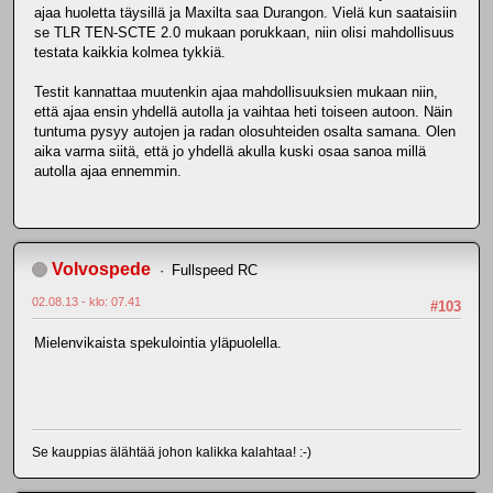
ajaa huoletta täysillä ja Maxilta saa Durangon. Vielä kun saataisiin
se TLR TEN-SCTE 2.0 mukaan porukkaan, niin olisi mahdollisuus
testata kaikkia kolmea tykkiä.
Testit kannattaa muutenkin ajaa mahdollisuuksien mukaan niin,
että ajaa ensin yhdellä autolla ja vaihtaa heti toiseen autoon. Näin
tuntuma pysyy autojen ja radan olosuhteiden osalta samana. Olen
aika varma siitä, että jo yhdellä akulla kuski osaa sanoa millä
autolla ajaa ennemmin.
Volvospede
Fullspeed RC
02.08.13 - klo: 07.41
#103
Mielenvikaista spekulointia yläpuolella.
Se kauppias älähtää johon kalikka kalahtaa! :-)