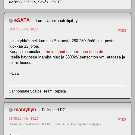
4278SD 2250KV, Savôx 1258TG
eSATA
Turun Urheiluautoilijat ry
31.07.13 - klo: 18.14
#101
Losin ykkös nelkkua saa Saksasta 260-280 jöröä plus postit
luokkaa 12 jöröä.
Kauppoina ainakin
cmc-versand.de
ja
rc-race-shop.de
.
Itsellä käytössä Mamba Max ja 3800kV sensoriton ym. autossa ja
toimii hienosti.
--Esa
Cannondale Scalpel Team Replica
mamyllyn
Fullspeed RC
01.08.13 - klo: 13.28
#102
Viimeisin muokkaus
: 04.08.13 - klo: 11.20 käyttäjältä mamyllyn