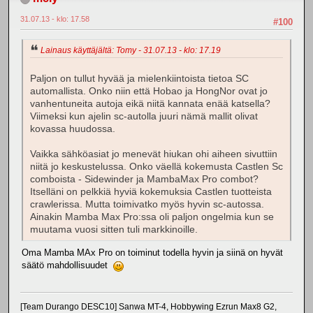
31.07.13 - klo: 17.58
#100
Lainaus käyttäjältä: Tomy - 31.07.13 - klo: 17.19
Paljon on tullut hyvää ja mielenkiintoista tietoa SC
automallista. Onko niin että Hobao ja HongNor ovat jo
vanhentuneita autoja eikä niitä kannata enää katsella?
Viimeksi kun ajelin sc-autolla juuri nämä mallit olivat
kovassa huudossa.
Vaikka sähköasiat jo menevät hiukan ohi aiheen sivuttiin
niitä jo keskustelussa. Onko väellä kokemusta Castlen Sc
comboista - Sidewinder ja MambaMax Pro combot?
Itselläni on pelkkiä hyviä kokemuksia Castlen tuotteista
crawlerissa. Mutta toimivatko myös hyvin sc-autossa.
Ainakin Mamba Max Pro:ssa oli paljon ongelmia kun se
muutama vuosi sitten tuli markkinoille.
Oma Mamba MAx Pro on toiminut todella hyvin ja siinä on hyvät
säätö mahdollisuudet
[Team Durango DESC10] Sanwa MT-4, Hobbywing Ezrun Max8 G2,