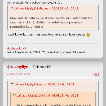
niin ei pitäisi tulla paljon keskeytyksiä. :
Lainaus käyttäjältä: Bigbear - 03.08.13 - klo: 09.42
Max voisi lainata mulle duraa viikoksi niin katsotaan litä
saan siitä rikki :) . Eihän ne autot hajoa jos ei aja
romurallia kuten mä :)
:saat kokeilla. Esim torstaina torstaikisoissa lavangossa
Hobbyfactory.fi
Team Associated, ARRMA RC, Team Orion, Power HD & Avid
mamyllyn
Fullspeed RC
03.08.13 - klo: 15.52
#119
Lainaus käyttäjältä: goos - 03.08.13 - klo: 09.31
Lainaus käyttäjältä: Maxxi - 03.08.13 - klo: 09.28
Tolla kommentilla ei ollu tarkotus dissata losia, se on