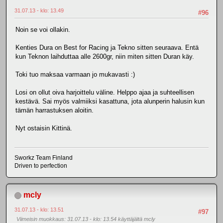
31.07.13 - klo: 13.49
#96
Noin se voi ollakin.
Kenties Dura on Best for Racing ja Tekno sitten seuraava. Entä
kun Teknon laihduttaa alle 2600gr, niin miten sitten Duran käy.
Toki tuo maksaa varmaan jo mukavasti :)
Losi on ollut oiva harjoittelu väline. Helppo ajaa ja suhteellisen
kestävä. Sai myös valmiiksi kasattuna, jota alunperin halusin kun
tämän harrastuksen aloitin.
Nyt ostaisin Kittinä.
Sworkz Team Finland
Driven to perfection
mcly
31.07.13 - klo: 13.51
#97
Viimeisin muokkaus
: 31.07.13 - klo: 13.54 käyttäjältä mcly