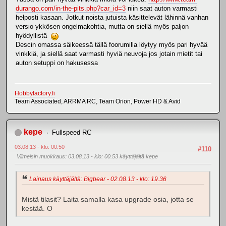
durango.com/in-the-pits.php?car_id=3
niin saat auton varmasti
helposti kasaan. Jotkut noista jutuista käsittelevät lähinnä vanhan
versio ykkösen ongelmakohtia, mutta on siellä myös paljon
hyödyllistä
Descin omassa säikeessä tällä foorumilla löytyy myös pari hyvää
vinkkiä, ja siellä saat varmasti hyviä neuvoja jos jotain mietit tai
auton setuppi on hakusessa
Hobbyfactory.fi
Team Associated, ARRMA RC, Team Orion, Power HD & Avid
kepe
Fullspeed RC
03.08.13 - klo: 00.50
#110
Viimeisin muokkaus
: 03.08.13 - klo: 00.53 käyttäjältä kepe
Lainaus käyttäjältä: Bigbear - 02.08.13 - klo: 19.36
Mistä tilasit? Laita samalla kasa upgrade osia, jotta se
kestää. O