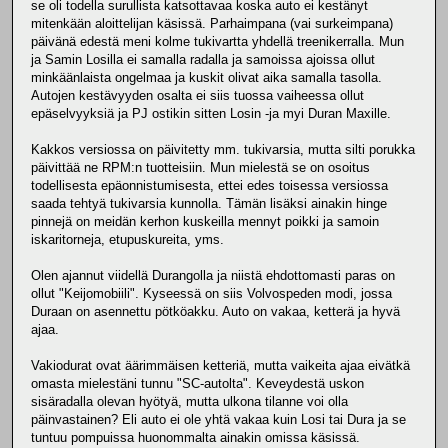
se oli todella surullista katsottavaa koska auto ei kestänyt
mitenkään aloittelijan käsissä. Parhaimpana (vai surkeimpana)
päivänä edestä meni kolme tukivartta yhdellä treenikerralla. Mun
ja Samin Losilla ei samalla radalla ja samoissa ajoissa ollut
minkäänlaista ongelmaa ja kuskit olivat aika samalla tasolla.
Autojen kestävyyden osalta ei siis tuossa vaiheessa ollut
epäselvyyksiä ja PJ ostikin sitten Losin -ja myi Duran Maxille.
Kakkos versiossa on päivitetty mm. tukivarsia, mutta silti porukka
päivittää ne RPM:n tuotteisiin. Mun mielestä se on osoitus
todellisesta epäonnistumisesta, ettei edes toisessa versiossa
saada tehtyä tukivarsia kunnolla. Tämän lisäksi ainakin hinge
pinnejä on meidän kerhon kuskeilla mennyt poikki ja samoin
iskaritorneja, etupuskureita, yms.
Olen ajannut viidellä Durangolla ja niistä ehdottomasti paras on
ollut "Keijomobiili". Kyseessä on siis Volvospeden modi, jossa
Duraan on asennettu pötköakku. Auto on vakaa, ketterä ja hyvä
ajaa.
Vakiodurat ovat äärimmäisen ketteriä, mutta vaikeita ajaa eivätkä
omasta mielestäni tunnu "SC-autolta". Keveydestä uskon
sisäradalla olevan hyötyä, mutta ulkona tilanne voi olla
päinvastainen? Eli auto ei ole yhtä vakaa kuin Losi tai Dura ja se
tuntuu pompuissa huonommalta ainakin omissa käsissä.