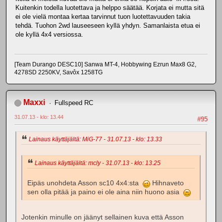
Kuitenkin todella luotettava ja helppo säätää. Korjata ei mutta sitä
ei ole vielä montaa kertaa tarvinnut tuon luotettavuuden takia
tehdä. Tuohon 2wd lauseeseen kyllä yhdyn. Samanlaista etua ei
ole kyllä 4x4 versiossa.
[Team Durango DESC10] Sanwa MT-4, Hobbywing Ezrun Max8 G2,
4278SD 2250KV, Savôx 1258TG
Maxxi
Fullspeed RC
31.07.13 - klo: 13.44
#95
Lainaus käyttäjältä: MiG-77 - 31.07.13 - klo: 13.33
Lainaus käyttäjältä: mcly - 31.07.13 - klo: 13.25
Eipäs unohdeta Asson sc10 4x4:sta
Hihnaveto
sen olla pitää ja paino ei ole aina niin huono asia
Jotenkin minulle on jäänyt sellainen kuva että Asson