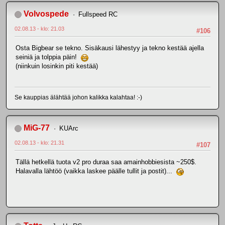
Volvospede
Fullspeed RC
02.08.13 - klo: 21.03
#106
Osta Bigbear se tekno. Sisäkausi lähestyy ja tekno kestää ajella
seiniä ja tolppia päin!
(niinkuin losinkin piti kestää)
Se kauppias älähtää johon kalikka kalahtaa! :-)
MiG-77
KUArc
02.08.13 - klo: 21.31
#107
Tällä hetkellä tuota v2 pro duraa saa amainhobbiesista ~250$.
Halavalla lähtöö (vaikka laskee päälle tullit ja postit)...