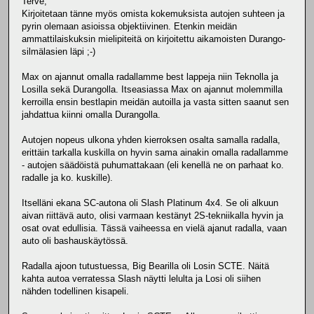
Terve,
Kirjoitetaan tänne myös omista kokemuksista autojen suhteen ja
pyrin olemaan asioissa objektiivinen. Etenkin meidän
ammattilaiskuksin mielipiteitä on kirjoitettu aikamoisten Durango-
silmälasien läpi ;-)
Max on ajannut omalla radallamme best lappeja niin Teknolla ja
Losilla sekä Durangolla. Itseasiassa Max on ajannut molemmilla
kerroilla ensin bestlapin meidän autoilla ja vasta sitten saanut sen
jahdattua kiinni omalla Durangolla.
Autojen nopeus ulkona yhden kierroksen osalta samalla radalla,
erittäin tarkalla kuskilla on hyvin sama ainakin omalla radallamme
- autojen säädöistä puhumattakaan (eli kenellä ne on parhaat ko.
radalle ja ko. kuskille).
Itselläni ekana SC-autona oli Slash Platinum 4x4. Se oli alkuun
aivan riittävä auto, olisi varmaan kestänyt 2S-tekniikalla hyvin ja
osat ovat edullisia. Tässä vaiheessa en vielä ajanut radalla, vaan
auto oli bashauskäytössä.
Radalla ajoon tutustuessa, Big Bearilla oli Losin SCTE. Näitä
kahta autoa verratessa Slash näytti lelulta ja Losi oli siihen
nähden todellinen kisapeli.