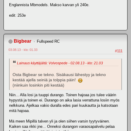
Englannista Mbmodels. Makso karvan yli 240e.
edit: 253e
Bigbear
Fullspeed RC
03.08.13 - klo: 01.33
#111
Lainaus käyttäjältä: Volvospede - 02.08.13 - klo: 21.03
Osta Bigbear se tekno. Sisäkausi lähestyy ja tekno
kestää ajella seiniä ja tolppia päin!
(niinkuin losinkin piti kestää)
Niin... Alla losi ja tuuppi durango. Toinen hajoaa jos tulee väärin
hypystä ja toinen ei. Durango on aika lasia verrattuna losiin myös
nelkkuna. Ajelkaa vakio duralla edes pari kuukautta ja katsotaan
mitä hajoaa.
Mä meen Mipillä talven yli ja olen siihen varsin tyytyväinen.
Kaiken saa rikki jne... Onneksi durangon varaosapalvelu pelaa