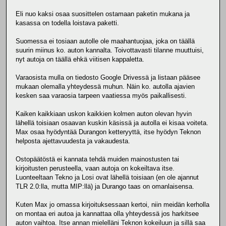
Eli nuo kaksi osaa suosittelen ostamaan paketin mukana ja
kasassa on todella loistava paketti.
Suomessa ei tosiaan autolle ole maahantuojaa, joka on täällä
suurin miinus ko. auton kannalta. Toivottavasti tilanne muuttuisi,
nyt autoja on täällä ehkä viitisen kappaletta.
Varaosista mulla on tiedosto Google Drivessä ja listaan pääsee
mukaan olemalla yhteydessä muhun. Näin ko. autolla ajavien
kesken saa varaosia tarpeen vaatiessa myös paikallisesti.
Kaiken kaikkiaan uskon kaikkien kolmen auton olevan hyvin
lähellä toisiaan osaavan kuskin käsissä ja autolla ei kisaa voiteta.
Max osaa hyödyntää Durangon ketteryyttä, itse hyödyn Teknon
helposta ajettavuudesta ja vakaudesta.
Ostopäätöstä ei kannata tehdä muiden mainostusten tai
kirjoitusten perusteella, vaan autoja on kokeiltava itse.
Luonteeltaan Tekno ja Losi ovat lähellä toisiaan (en ole ajannut
TLR 2.0:lla, mutta MIP:llä) ja Durango taas on omanlaisensa.
Kuten Max jo omassa kirjoituksessaan kertoi, niin meidän kerholla
on montaa eri autoa ja kannattaa olla yhteydessä jos harkitsee
auton vaihtoa. Itse annan mielelläni Teknon kokeiluun ja sillä saa