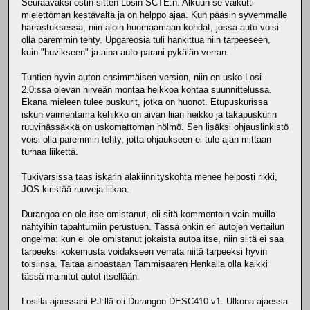
Seuraavaksi ostin sitten Losin SCTE:n. Alkuun se vaikutti
mielettömän kestävältä ja on helppo ajaa. Kun pääsin syvemmälle
harrastuksessa, niin aloin huomaamaan kohdat, jossa auto voisi
olla paremmin tehty. Upgareosia tuli hankittua niin tarpeeseen,
kuin "huvikseen" ja aina auto parani pykälän verran.
Tuntien hyvin auton ensimmäisen version, niin en usko Losi
2.0:ssa olevan hirveän montaa heikkoa kohtaa suunnittelussa.
Ekana mieleen tulee puskurit, jotka on huonot. Etupuskurissa
iskun vaimentama kehikko on aivan liian heikko ja takapuskurin
ruuvihässäkkä on uskomattoman hölmö. Sen lisäksi ohjauslinkistö
voisi olla paremmin tehty, jotta ohjaukseen ei tule ajan mittaan
turhaa liikettä.
Tukivarsissa taas iskarin alakiinnityskohta menee helposti rikki,
JOS kiristää ruuveja liikaa.
Durangoa en ole itse omistanut, eli sitä kommentoin vain muilla
nähtyihin tapahtumiin perustuen. Tässä onkin eri autojen vertailun
ongelma: kun ei ole omistanut jokaista autoa itse, niin siitä ei saa
tarpeeksi kokemusta voidakseen verrata niitä tarpeeksi hyvin
toisiinsa. Taitaa ainoastaan Tammisaaren Henkalla olla kaikki
tässä mainitut autot itsellään.
Losilla ajaessani PJ:llä oli Durangon DESC410 v1. Ulkona ajaessa