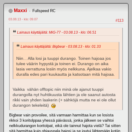
Maxxi
Fullspeed RC
03.08.13 - klo: 09.07
#113
Lainaus käyttäjältä: MiG-77 - 03.08.13 - klo: 06.51
Lainaus käyttäjältä: Bigbear - 03.08.13 - klo: 01.33
Niin... Alla losi ja tuuppi durango. Toinen hajoaa jos
tulee väärin hypystä ja toinen ei. Durango on aika
lasia verrattuna losiin myös nelkkuna. Ajelkaa vakio
duralla edes pari kuukautta ja katsotaan mitä hajoaa.
Vaikka vähän offtopic niin minä ole ajanut tuuppi
durangolla nyt huhtikuusta lähtien ja ole saanut autosta
rikki vain yhden laakerin (+ sähköjä mutta ne ei ole ollut
durangon tekeleitä)
Bigbear vain provoilee, sitä varmaan harmittaa kun se losista
rikkoi 3 koritolppaa yhessä päivässä, jonka jälkeen se vaihtoi
nelkkudurangon koritolpat, eikä ole tainnut hajota vielä? Tai sitten
sitä harmittaa kuin ohjauspala hajosi ja se joutui lähtemään kotiin