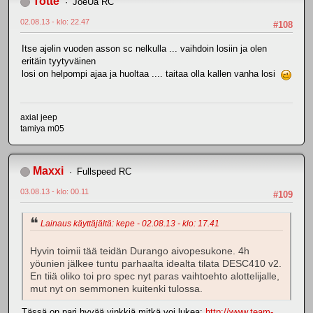
Totte
JoeUa RC
02.08.13 - klo: 22.47
#108
Itse ajelin vuoden asson sc nelkulla ... vaihdoin losiin ja olen
eritäin tyytyväinen
losi on helpompi ajaa ja huoltaa .... taitaa olla kallen vanha losi
axial jeep
tamiya m05
Maxxi
Fullspeed RC
03.08.13 - klo: 00.11
#109
Lainaus käyttäjältä: kepe - 02.08.13 - klo: 17.41
Hyvin toimii tää teidän Durango aivopesukone. 4h
yöunien jälkee tuntu parhaalta idealta tilata DESC410 v2.
En tiiä oliko toi pro spec nyt paras vaihtoehto alottelijalle,
mut nyt on semmonen kuitenki tulossa.
Tässä on pari hyvää vinkkiä mitkä voi lukea:
http://www.team-