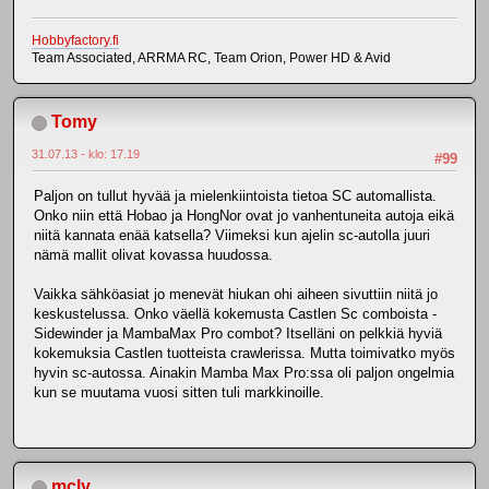
Hobbyfactory.fi
Team Associated, ARRMA RC, Team Orion, Power HD & Avid
Tomy
31.07.13 - klo: 17.19
#99
Paljon on tullut hyvää ja mielenkiintoista tietoa SC automallista.
Onko niin että Hobao ja HongNor ovat jo vanhentuneita autoja eikä
niitä kannata enää katsella? Viimeksi kun ajelin sc-autolla juuri
nämä mallit olivat kovassa huudossa.
Vaikka sähköasiat jo menevät hiukan ohi aiheen sivuttiin niitä jo
keskustelussa. Onko väellä kokemusta Castlen Sc comboista -
Sidewinder ja MambaMax Pro combot? Itselläni on pelkkiä hyviä
kokemuksia Castlen tuotteista crawlerissa. Mutta toimivatko myös
hyvin sc-autossa. Ainakin Mamba Max Pro:ssa oli paljon ongelmia
kun se muutama vuosi sitten tuli markkinoille.
mcly