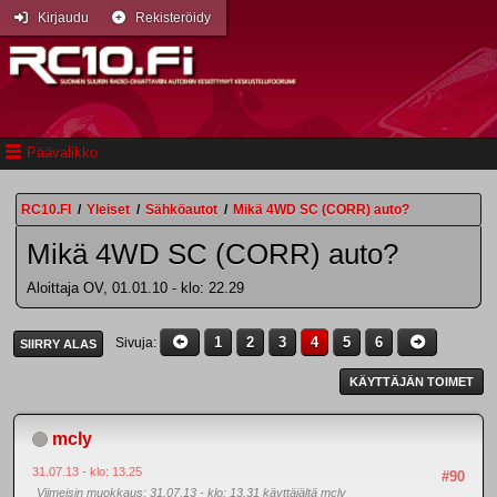
Kirjaudu
Rekisteröidy
Päävalikko
RC10.FI
/
Yleiset
/
Sähköautot
/
Mikä 4WD SC (CORR) auto?
Mikä 4WD SC (CORR) auto?
Aloittaja OV, 01.01.10 - klo: 22.29
1
2
3
4
5
6
Sivuja
SIIRRY ALAS
KÄYTTÄJÄN TOIMET
mcly
31.07.13 - klo: 13.25
#90
Viimeisin muokkaus
: 31.07.13 - klo: 13.31 käyttäjältä mcly