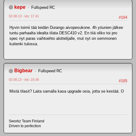
kepe
Fullspeed RC
02.08.13 - klo: 17.41
#104
Hyvin toimii tää teidän Durango aivopesukone. 4h yöunien jälkee
tuntu parhaalta idealta tilata DESC410 v2. En tiiä oliko toi pro
spec nyt paras vaihtoehto alottelijalle, mut nyt on semmonen
kuitenki tulossa.
Bigbear
Fullspeed RC
02.08.13 - klo: 19.36
#105
Mistä tilasit? Laita samalla kasa upgrade osia, jotta se kestää. O
Sworkz Team Finland
Driven to perfection