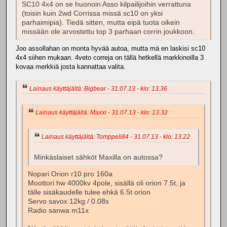
SC10 4x4 on se huonoin Asso kilpailijoihin verrattuna
(toisin kuin 2wd Corrissa missä sc10 on yksi
parhaimipia). Tiedä sitten, mutta eipä tuota oikein
missään ole arvostettu top 3 parhaan corrin joukkoon.
Joo assollahan on monta hyvää autoa, mutta mä en laskisi sc10
4x4 siihen mukaan. 4veto correja on tällä hetkellä markkinoilla 3
kovaa merkkiä josta kannattaa valita.
Lainaus käyttäjältä: Bigbear - 31.07.13 - klo: 13.36
Lainaus käyttäjältä: Maxxi - 31.07.13 - klo: 13.32
Lainaus käyttäjältä: Tomppeli84 - 31.07.13 - klo: 13.22
Minkäslaiset sähköt Maxilla on autossa?
Nopari Orion r10 pro 160a
Moottori hw 4000kv 4pole, sisällä oli orion 7.5t, ja
tälle sisäkaudelle tulee ehkä 6.5t orion
Servo savox 12kg / 0.08s
Radio sanwa m11x