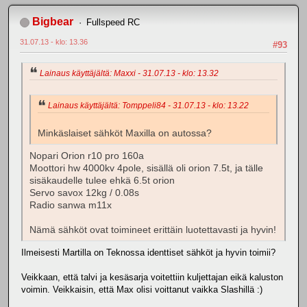
Bigbear
Fullspeed RC
31.07.13 - klo: 13.36
#93
Lainaus käyttäjältä: Maxxi - 31.07.13 - klo: 13.32
Lainaus käyttäjältä: Tomppeli84 - 31.07.13 - klo: 13.22
Minkäslaiset sähköt Maxilla on autossa?
Nopari Orion r10 pro 160a
Moottori hw 4000kv 4pole, sisällä oli orion 7.5t, ja tälle
sisäkaudelle tulee ehkä 6.5t orion
Servo savox 12kg / 0.08s
Radio sanwa m11x
Nämä sähköt ovat toimineet erittäin luotettavasti ja hyvin!
Ilmeisesti Martilla on Teknossa identtiset sähköt ja hyvin toimii?
Veikkaan, että talvi ja kesäsarja voitettiin kuljettajan eikä kaluston
voimin. Veikkaisin, että Max olisi voittanut vaikka Slashillä :)