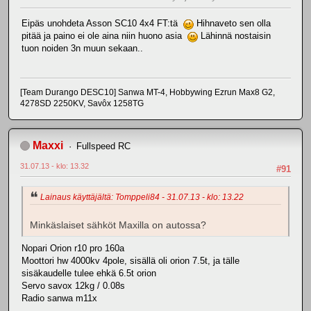
Eipäs unohdeta Asson SC10 4x4 FT:tä
Hihnaveto sen olla
pitää ja paino ei ole aina niin huono asia
Lähinnä nostaisin
tuon noiden 3n muun sekaan..
[Team Durango DESC10] Sanwa MT-4, Hobbywing Ezrun Max8 G2,
4278SD 2250KV, Savôx 1258TG
Maxxi
Fullspeed RC
31.07.13 - klo: 13.32
#91
Lainaus käyttäjältä: Tomppeli84 - 31.07.13 - klo: 13.22
Minkäslaiset sähköt Maxilla on autossa?
Nopari Orion r10 pro 160a
Moottori hw 4000kv 4pole, sisällä oli orion 7.5t, ja tälle
sisäkaudelle tulee ehkä 6.5t orion
Servo savox 12kg / 0.08s
Radio sanwa m11x