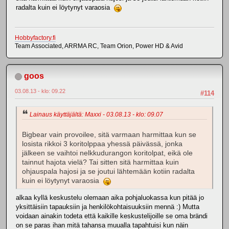
radalta kuin ei löytynyt varaosia
Hobbyfactory.fi
Team Associated, ARRMA RC, Team Orion, Power HD & Avid
goos
03.08.13 - klo: 09.22
#114
Lainaus käyttäjältä: Maxxi - 03.08.13 - klo: 09.07
Bigbear vain provoilee, sitä varmaan harmittaa kun se
losista rikkoi 3 koritolppaa yhessä päivässä, jonka
jälkeen se vaihtoi nelkkudurangon koritolpat, eikä ole
tainnut hajota vielä? Tai sitten sitä harmittaa kuin
ohjauspala hajosi ja se joutui lähtemään kotiin radalta
kuin ei löytynyt varaosia
alkaa kyllä keskustelu olemaan aika pohjaluokassa kun pitää jo
yksittäisiin tapauksiin ja henkilökohtaisuuksiin mennä :) Mutta
voidaan ainakin todeta että kaikille keskustelijoille se oma brändi
on se paras ihan mitä tahansa muualla tapahtuisi kun näin