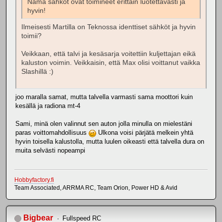
Nämä sähköt ovat toimineet erittäin luotettavasti ja
hyvin!
Ilmeisesti Martilla on Teknossa identtiset sähköt ja hyvin
toimii?
Veikkaan, että talvi ja kesäsarja voitettiin kuljettajan eikä
kaluston voimin. Veikkaisin, että Max olisi voittanut vaikka
Slashillä :)
joo maralla samat, mutta talvella varmasti sama moottori kuin
kesällä ja radiona mt-4
Sami, minä olen valinnut sen auton jolla minulla on mielestäni
paras voittomahdollisuus
Ulkona voisi pärjätä melkein yhtä
hyvin toisella kalustolla, mutta luulen oikeasti että talvella dura on
muita selvästi nopeampi
Hobbyfactory.fi
Team Associated, ARRMA RC, Team Orion, Power HD & Avid
Bigbear
Fullspeed RC