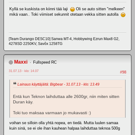
Kyllä se kuskista on kiinni tää laji
Oli se auto sitten "melkeen"
mikä vaan.. Toki viimiset sekunnit otetaan vekka sitten autolla
[Team Durango DESC10] Sanwa MT-4, Hobbywing Ezrun Max8 G2,
4278SD 2250KV, Savôx 1258TG
Maxxi
Fullspeed RC
31.07.13 - klo: 14.07
#98
Lainaus käyttäjältä: Bigbear - 31.07.13 - klo: 13.49
Entä kun Teknon laihduttaa alle 2600gr, niin miten sitten
Duran käy.
Toki tuo maksaa varmaan jo mukavasti :)
voihan se silloin olla yhtä nopea, en tiedä. Mutta luulen samaa
kuin sinä, se ei ole ihan kauhean halpaa laihduttaa teknoa 500g