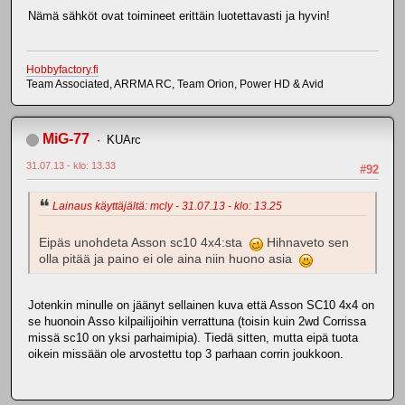
Nämä sähköt ovat toimineet erittäin luotettavasti ja hyvin!
Hobbyfactory.fi
Team Associated, ARRMA RC, Team Orion, Power HD & Avid
MiG-77
KUArc
31.07.13 - klo: 13.33
#92
Lainaus käyttäjältä: mcly - 31.07.13 - klo: 13.25
Eipäs unohdeta Asson sc10 4x4:sta
Hihnaveto sen
olla pitää ja paino ei ole aina niin huono asia
Jotenkin minulle on jäänyt sellainen kuva että Asson SC10 4x4 on
se huonoin Asso kilpailijoihin verrattuna (toisin kuin 2wd Corrissa
missä sc10 on yksi parhaimipia). Tiedä sitten, mutta eipä tuota
oikein missään ole arvostettu top 3 parhaan corrin joukkoon.