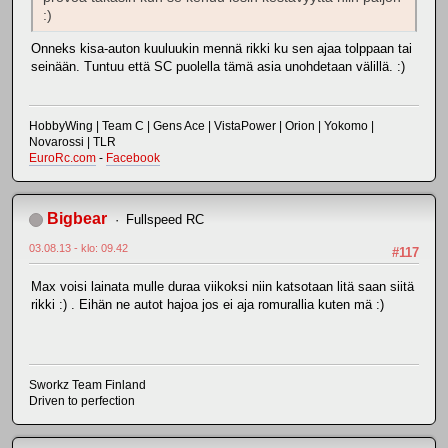
:)
Onneks kisa-auton kuuluukin mennä rikki ku sen ajaa tolppaan tai
seinään. Tuntuu että SC puolella tämä asia unohdetaan välillä. :)
HobbyWing | Team C | Gens Ace | VistaPower | Orion | Yokomo |
Novarossi | TLR
EuroRc.com
-
Facebook
Bigbear
Fullspeed RC
03.08.13 - klo: 09.42
#117
Max voisi lainata mulle duraa viikoksi niin katsotaan litä saan siitä
rikki :) . Eihän ne autot hajoa jos ei aja romurallia kuten mä :)
Sworkz Team Finland
Driven to perfection