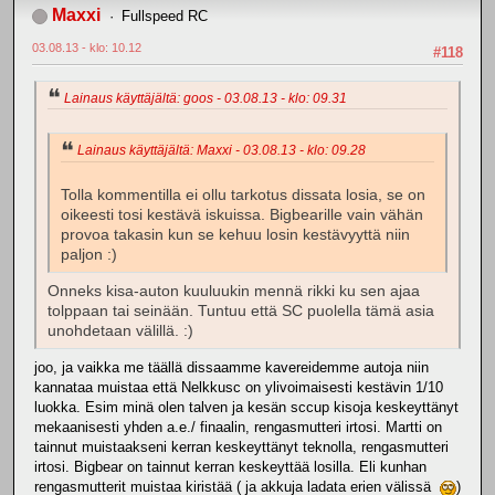
Maxxi
Fullspeed RC
03.08.13 - klo: 10.12
#118
Lainaus käyttäjältä: goos - 03.08.13 - klo: 09.31
Lainaus käyttäjältä: Maxxi - 03.08.13 - klo: 09.28
Tolla kommentilla ei ollu tarkotus dissata losia, se on
oikeesti tosi kestävä iskuissa. Bigbearille vain vähän
provoa takasin kun se kehuu losin kestävyyttä niin
paljon :)
Onneks kisa-auton kuuluukin mennä rikki ku sen ajaa
tolppaan tai seinään. Tuntuu että SC puolella tämä asia
unohdetaan välillä. :)
joo, ja vaikka me täällä dissaamme kavereidemme autoja niin
kannataa muistaa että Nelkkusc on ylivoimaisesti kestävin 1/10
luokka. Esim minä olen talven ja kesän sccup kisoja keskeyttänyt
mekaanisesti yhden a.e./ finaalin, rengasmutteri irtosi. Martti on
tainnut muistaakseni kerran keskeyttänyt teknolla, rengasmutteri
irtosi. Bigbear on tainnut kerran keskeyttää losilla. Eli kunhan
rengasmutterit muistaa kiristää ( ja akkuja ladata erien välissä
)