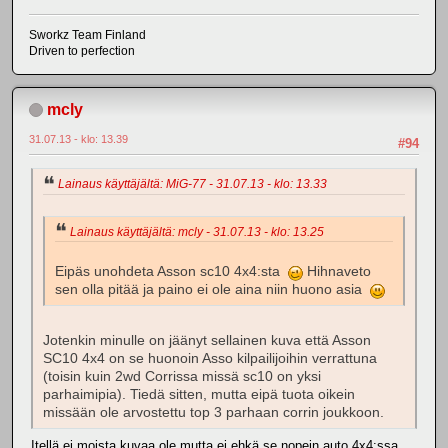
Sworkz Team Finland
Driven to perfection
mcly
31.07.13 - klo: 13.39
#94
Lainaus käyttäjältä: MiG-77 - 31.07.13 - klo: 13.33
Lainaus käyttäjältä: mcly - 31.07.13 - klo: 13.25
Eipäs unohdeta Asson sc10 4x4:sta
Hihnaveto
sen olla pitää ja paino ei ole aina niin huono asia
Jotenkin minulle on jäänyt sellainen kuva että Asson
SC10 4x4 on se huonoin Asso kilpailijoihin verrattuna
(toisin kuin 2wd Corrissa missä sc10 on yksi
parhaimipia). Tiedä sitten, mutta eipä tuota oikein
missään ole arvostettu top 3 parhaan corrin joukkoon.
Itellä ei moista kuvaa ole mutta ei ehkä se nopein auto 4x4:ssa.