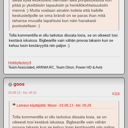
alkaa kyllä keskustelu olemaan aika pohjaluokassa kun
pitää jo yksittäisiin tapauksiin ja henkilökohtaisuuksiin
mennä :) Mutta voidaan ainakin todeta että kaikille
keskustelijoille se oma brändi on se paras ihan mitä
tahansa muualla tapahtuisi kun näin hanakasti
puolustellaan :)
Tolla kommentilla ei ollu tarkotus dissata losia, se on oikeesti tosi
kestävä iskuissa. Bigbearille vain vähän provoa takasin kun se
kehuu losin kestävyyttä niin paljon :)
Hobbyfactory.fi
Team Associated, ARRMA RC, Team Orion, Power HD & Avid
goos
03.08.13 - klo: 09.31
#116
Lainaus käyttäjältä: Maxxi - 03.08.13 - klo: 09.28
Tolla kommentilla ei ollu tarkotus dissata losia, se on
oikeesti tosi kestävä iskuissa. Bigbearille vain vähän
provoa takasin kun se kehuu losin kestävyyttä niin paljon