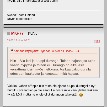
hyvin, sillä ilman sitä jäisi ajot vähiin
Sworkz Team Finland
Driven to perfection
MiG-77
KUArc
03.08.13 - klo: 06.51
#112
Lainaus käyttäjältä: Bigbear - 03.08.13 - klo: 01.33
Niin... Alla losi ja tuuppi durango. Toinen hajoaa jos tulee
väärin hypystä ja toinen ei. Durango on aika lasia
verrattuna losiin myös nelkkuna. Ajelkaa vakio duralla
edes pari kuukautta ja katsotaan mitä hajoaa.
Vaikka vähän offtopic niin minä ole ajanut tuuppi durangolla nyt
huhtikuusta lähtien ja ole saanut autosta rikki vain yhden laakerin
(+ sähköjä mutta ne ei ole ollut durangon tekeleitä)