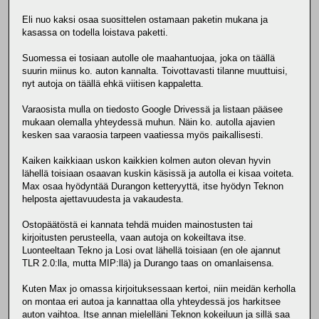
Eli nuo kaksi osaa suosittelen ostamaan paketin mukana ja
kasassa on todella loistava paketti.
Suomessa ei tosiaan autolle ole maahantuojaa, joka on täällä
suurin miinus ko. auton kannalta. Toivottavasti tilanne muuttuisi,
nyt autoja on täällä ehkä viitisen kappaletta.
Varaosista mulla on tiedosto Google Drivessä ja listaan pääsee
mukaan olemalla yhteydessä muhun. Näin ko. autolla ajavien
kesken saa varaosia tarpeen vaatiessa myös paikallisesti.
Kaiken kaikkiaan uskon kaikkien kolmen auton olevan hyvin
lähellä toisiaan osaavan kuskin käsissä ja autolla ei kisaa voiteta.
Max osaa hyödyntää Durangon ketteryyttä, itse hyödyn Teknon
helposta ajettavuudesta ja vakaudesta.
Ostopäätöstä ei kannata tehdä muiden mainostusten tai
kirjoitusten perusteella, vaan autoja on kokeiltava itse.
Luonteeltaan Tekno ja Losi ovat lähellä toisiaan (en ole ajannut
TLR 2.0:lla, mutta MIP:llä) ja Durango taas on omanlaisensa.
Kuten Max jo omassa kirjoituksessaan kertoi, niin meidän kerholla
on montaa eri autoa ja kannattaa olla yhteydessä jos harkitsee
auton vaihtoa. Itse annan mielelläni Teknon kokeiluun ja sillä saa