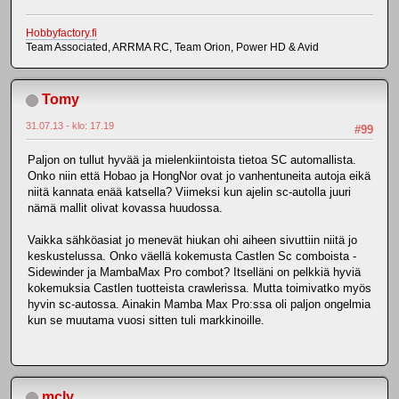
Hobbyfactory.fi
Team Associated, ARRMA RC, Team Orion, Power HD & Avid
Tomy
31.07.13 - klo: 17.19
#99
Paljon on tullut hyvää ja mielenkiintoista tietoa SC automallista.
Onko niin että Hobao ja HongNor ovat jo vanhentuneita autoja eikä
niitä kannata enää katsella? Viimeksi kun ajelin sc-autolla juuri
nämä mallit olivat kovassa huudossa.
Vaikka sähköasiat jo menevät hiukan ohi aiheen sivuttiin niitä jo
keskustelussa. Onko väellä kokemusta Castlen Sc comboista -
Sidewinder ja MambaMax Pro combot? Itselläni on pelkkiä hyviä
kokemuksia Castlen tuotteista crawlerissa. Mutta toimivatko myös
hyvin sc-autossa. Ainakin Mamba Max Pro:ssa oli paljon ongelmia
kun se muutama vuosi sitten tuli markkinoille.
mcly