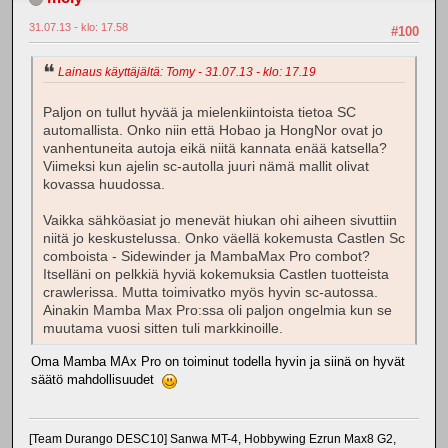
31.07.13 - klo: 17.58
#100
Lainaus käyttäjältä: Tomy - 31.07.13 - klo: 17.19
Paljon on tullut hyvää ja mielenkiintoista tietoa SC
automallista. Onko niin että Hobao ja HongNor ovat jo
vanhentuneita autoja eikä niitä kannata enää katsella?
Viimeksi kun ajelin sc-autolla juuri nämä mallit olivat
kovassa huudossa.
Vaikka sähköasiat jo menevät hiukan ohi aiheen sivuttiin
niitä jo keskustelussa. Onko väellä kokemusta Castlen Sc
comboista - Sidewinder ja MambaMax Pro combot?
Itselläni on pelkkiä hyviä kokemuksia Castlen tuotteista
crawlerissa. Mutta toimivatko myös hyvin sc-autossa.
Ainakin Mamba Max Pro:ssa oli paljon ongelmia kun se
muutama vuosi sitten tuli markkinoille.
Oma Mamba MAx Pro on toiminut todella hyvin ja siinä on hyvät
säätö mahdollisuudet
[Team Durango DESC10] Sanwa MT-4, Hobbywing Ezrun Max8 G2,