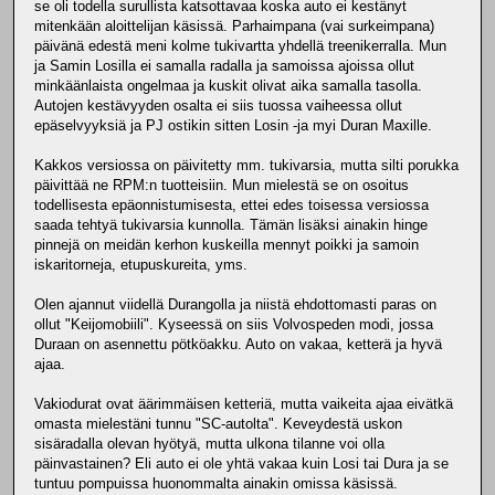
se oli todella surullista katsottavaa koska auto ei kestänyt
mitenkään aloittelijan käsissä. Parhaimpana (vai surkeimpana)
päivänä edestä meni kolme tukivartta yhdellä treenikerralla. Mun
ja Samin Losilla ei samalla radalla ja samoissa ajoissa ollut
minkäänlaista ongelmaa ja kuskit olivat aika samalla tasolla.
Autojen kestävyyden osalta ei siis tuossa vaiheessa ollut
epäselvyyksiä ja PJ ostikin sitten Losin -ja myi Duran Maxille.
Kakkos versiossa on päivitetty mm. tukivarsia, mutta silti porukka
päivittää ne RPM:n tuotteisiin. Mun mielestä se on osoitus
todellisesta epäonnistumisesta, ettei edes toisessa versiossa
saada tehtyä tukivarsia kunnolla. Tämän lisäksi ainakin hinge
pinnejä on meidän kerhon kuskeilla mennyt poikki ja samoin
iskaritorneja, etupuskureita, yms.
Olen ajannut viidellä Durangolla ja niistä ehdottomasti paras on
ollut "Keijomobiili". Kyseessä on siis Volvospeden modi, jossa
Duraan on asennettu pötköakku. Auto on vakaa, ketterä ja hyvä
ajaa.
Vakiodurat ovat äärimmäisen ketteriä, mutta vaikeita ajaa eivätkä
omasta mielestäni tunnu "SC-autolta". Keveydestä uskon
sisäradalla olevan hyötyä, mutta ulkona tilanne voi olla
päinvastainen? Eli auto ei ole yhtä vakaa kuin Losi tai Dura ja se
tuntuu pompuissa huonommalta ainakin omissa käsissä.