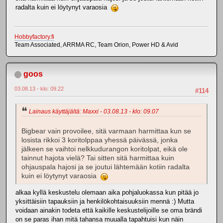
radalta kuin ei löytynyt varaosia
Hobbyfactory.fi
Team Associated, ARRMA RC, Team Orion, Power HD & Avid
goos
03.08.13 - klo: 09.22
#114
Lainaus käyttäjältä: Maxxi - 03.08.13 - klo: 09.07
Bigbear vain provoilee, sitä varmaan harmittaa kun se
losista rikkoi 3 koritolppaa yhessä päivässä, jonka
jälkeen se vaihtoi nelkkudurangon koritolpat, eikä ole
tainnut hajota vielä? Tai sitten sitä harmittaa kuin
ohjauspala hajosi ja se joutui lähtemään kotiin radalta
kuin ei löytynyt varaosia
alkaa kyllä keskustelu olemaan aika pohjaluokassa kun pitää jo
yksittäisiin tapauksiin ja henkilökohtaisuuksiin mennä :) Mutta
voidaan ainakin todeta että kaikille keskustelijoille se oma brändi
on se paras ihan mitä tahansa muualla tapahtuisi kun näin