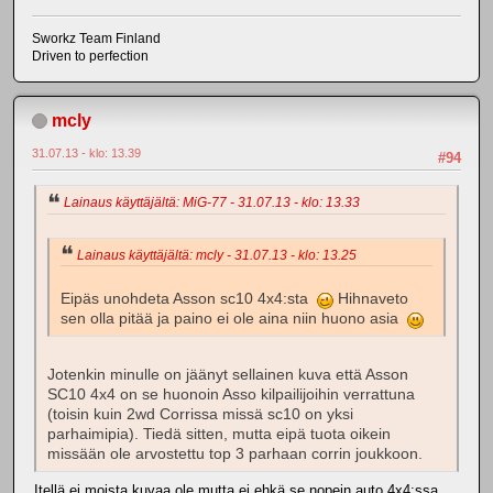
Sworkz Team Finland
Driven to perfection
mcly
31.07.13 - klo: 13.39
#94
Lainaus käyttäjältä: MiG-77 - 31.07.13 - klo: 13.33
Lainaus käyttäjältä: mcly - 31.07.13 - klo: 13.25
Eipäs unohdeta Asson sc10 4x4:sta
Hihnaveto
sen olla pitää ja paino ei ole aina niin huono asia
Jotenkin minulle on jäänyt sellainen kuva että Asson
SC10 4x4 on se huonoin Asso kilpailijoihin verrattuna
(toisin kuin 2wd Corrissa missä sc10 on yksi
parhaimipia). Tiedä sitten, mutta eipä tuota oikein
missään ole arvostettu top 3 parhaan corrin joukkoon.
Itellä ei moista kuvaa ole mutta ei ehkä se nopein auto 4x4:ssa.