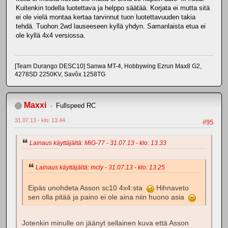
Kuitenkin todella luotettava ja helppo säätää. Korjata ei mutta sitä
ei ole vielä montaa kertaa tarvinnut tuon luotettavuuden takia
tehdä. Tuohon 2wd lauseeseen kyllä yhdyn. Samanlaista etua ei
ole kyllä 4x4 versiossa.
[Team Durango DESC10] Sanwa MT-4, Hobbywing Ezrun Max8 G2,
4278SD 2250KV, Savôx 1258TG
Maxxi
Fullspeed RC
31.07.13 - klo: 13.44
#95
Lainaus käyttäjältä: MiG-77 - 31.07.13 - klo: 13.33
Lainaus käyttäjältä: mcly - 31.07.13 - klo: 13.25
Eipäs unohdeta Asson sc10 4x4:sta
Hihnaveto
sen olla pitää ja paino ei ole aina niin huono asia
Jotenkin minulle on jäänyt sellainen kuva että Asson