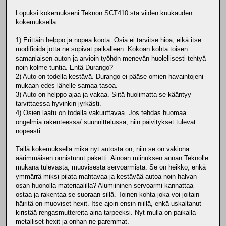
Lopuksi kokemukseni Teknon SCT410:sta viiden kuukauden
kokemuksella:
1) Erittäin helppo ja nopea koota. Osia ei tarvitse hioa, eikä itse
modifioida jotta ne sopivat paikalleen. Kokoan kohta toisen
samanlaisen auton ja arvioin työhön menevän huolellisesti tehtyä
noin kolme tuntia. Entä Durango?
2) Auto on todella kestävä. Durango ei pääse omien havaintojeni
mukaan edes lähelle samaa tasoa.
3) Auto on helppo ajaa ja vakaa. Siitä huolimatta se kääntyy
tarvittaessa hyvinkin jyrkästi.
4) Osien laatu on todella vakuuttavaa. Jos tehdas huomaa
ongelmia rakenteessa/ suunnittelussa, niin päivitykset tulevat
nopeasti.
Tällä kokemuksella mikä nyt autosta on, niin se on vakiona
äärimmäisen onnistunut paketti. Ainoan miinuksen annan Teknolle
mukana tulevasta, muovisesta servoarmista. Se on heikko, enkä
ymmärrä miksi pilata mahtavaa ja kestävää autoa noin halvan
osan huonolla materiaalilla? Alumiininen servoarmi kannattaa
ostaa ja rakentaa se suoraan sillä. Toinen kohta joka voi joitain
häiritä on muoviset hexit. Itse ajoin ensin niillä, enkä uskaltanut
kiristää rengasmuttereita aina tarpeeksi. Nyt mulla on paikalla
metalliset hexit ja onhan ne paremmat.