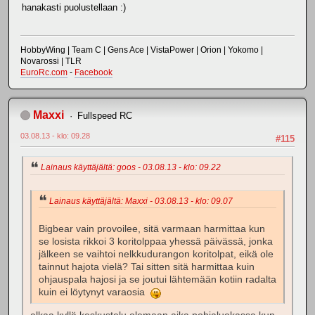
hanakasti puolustellaan :)
HobbyWing | Team C | Gens Ace | VistaPower | Orion | Yokomo |
Novarossi | TLR
EuroRc.com
-
Facebook
Maxxi
Fullspeed RC
03.08.13 - klo: 09.28
#115
Lainaus käyttäjältä: goos - 03.08.13 - klo: 09.22
Lainaus käyttäjältä: Maxxi - 03.08.13 - klo: 09.07
Bigbear vain provoilee, sitä varmaan harmittaa kun
se losista rikkoi 3 koritolppaa yhessä päivässä, jonka
jälkeen se vaihtoi nelkkudurangon koritolpat, eikä ole
tainnut hajota vielä? Tai sitten sitä harmittaa kuin
ohjauspala hajosi ja se joutui lähtemään kotiin radalta
kuin ei löytynyt varaosia