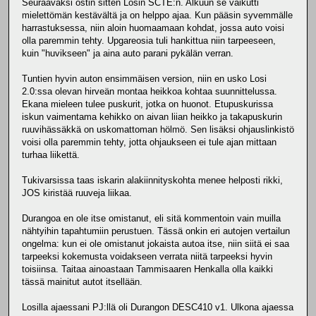
Seuraavaksi ostin sitten Losin SCTE:n. Alkuun se vaikutti
mielettömän kestävältä ja on helppo ajaa. Kun pääsin syvemmälle
harrastuksessa, niin aloin huomaamaan kohdat, jossa auto voisi
olla paremmin tehty. Upgareosia tuli hankittua niin tarpeeseen,
kuin "huvikseen" ja aina auto parani pykälän verran.
Tuntien hyvin auton ensimmäisen version, niin en usko Losi
2.0:ssa olevan hirveän montaa heikkoa kohtaa suunnittelussa.
Ekana mieleen tulee puskurit, jotka on huonot. Etupuskurissa
iskun vaimentama kehikko on aivan liian heikko ja takapuskurin
ruuvihässäkkä on uskomattoman hölmö. Sen lisäksi ohjauslinkistö
voisi olla paremmin tehty, jotta ohjaukseen ei tule ajan mittaan
turhaa liikettä.
Tukivarsissa taas iskarin alakiinnityskohta menee helposti rikki,
JOS kiristää ruuveja liikaa.
Durangoa en ole itse omistanut, eli sitä kommentoin vain muilla
nähtyihin tapahtumiin perustuen. Tässä onkin eri autojen vertailun
ongelma: kun ei ole omistanut jokaista autoa itse, niin siitä ei saa
tarpeeksi kokemusta voidakseen verrata niitä tarpeeksi hyvin
toisiinsa. Taitaa ainoastaan Tammisaaren Henkalla olla kaikki
tässä mainitut autot itsellään.
Losilla ajaessani PJ:llä oli Durangon DESC410 v1. Ulkona ajaessa