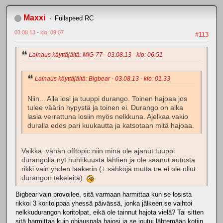
Maxxi
Fullspeed RC
03.08.13 - klo: 09.07
#113
Lainaus käyttäjältä: MiG-77 - 03.08.13 - klo: 06.51
Lainaus käyttäjältä: Bigbear - 03.08.13 - klo: 01.33
Niin... Alla losi ja tuuppi durango. Toinen hajoaa jos
tulee väärin hypystä ja toinen ei. Durango on aika
lasia verrattuna losiin myös nelkkuna. Ajelkaa vakio
duralla edes pari kuukautta ja katsotaan mitä hajoaa.
Vaikka vähän offtopic niin minä ole ajanut tuuppi
durangolla nyt huhtikuusta lähtien ja ole saanut autosta
rikki vain yhden laakerin (+ sähköjä mutta ne ei ole ollut
durangon tekeleitä)
Bigbear vain provoilee, sitä varmaan harmittaa kun se losista
rikkoi 3 koritolppaa yhessä päivässä, jonka jälkeen se vaihtoi
nelkkudurangon koritolpat, eikä ole tainnut hajota vielä? Tai sitten
sitä harmittaa kuin ohjauspala hajosi ja se joutui lähtemään kotiin