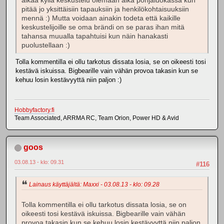
alkaa kyllä keskustelu olemaan aika pohjaluokassa kun
pitää jo yksittäisiin tapauksiin ja henkilökohtaisuuksiin
mennä :) Mutta voidaan ainakin todeta että kaikille
keskustelijoille se oma brändi on se paras ihan mitä
tahansa muualla tapahtuisi kun näin hanakasti
puolustellaan :)
Tolla kommentilla ei ollu tarkotus dissata losia, se on oikeesti tosi
kestävä iskuissa. Bigbearille vain vähän provoa takasin kun se
kehuu losin kestävyyttä niin paljon :)
Hobbyfactory.fi
Team Associated, ARRMA RC, Team Orion, Power HD & Avid
goos
03.08.13 - klo: 09.31
#116
Lainaus käyttäjältä: Maxxi - 03.08.13 - klo: 09.28
Tolla kommentilla ei ollu tarkotus dissata losia, se on
oikeesti tosi kestävä iskuissa. Bigbearille vain vähän
provoa takasin kun se kehuu losin kestävyyttä niin paljon