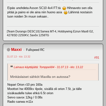
Eipäs unohdeta Asson SC10 4x4 FT:tä
Hihnaveto sen olla
pitää ja paino ei ole aina niin huono asia
Lähinnä nostaisin
tuon noiden 3n muun sekaan..
[Team Durango DESC10] Sanwa MT-4, Hobbywing Ezrun Max8 G2,
4278SD 2250KV, Savôx 1258TG
Maxxi
Fullspeed RC
31.07.13 - klo: 13.32
#91
Lainaus käyttäjältä: Tomppeli84 - 31.07.13 - klo: 13.22
Minkäslaiset sähköt Maxilla on autossa?
Nopari Orion r10 pro 160a
Moottori hw 4000kv 4pole, sisällä oli orion 7.5t, ja tälle
sisäkaudelle tulee ehkä 6.5t orion
Servo savox 12kg / 0.08s
Radio sanwa m11x