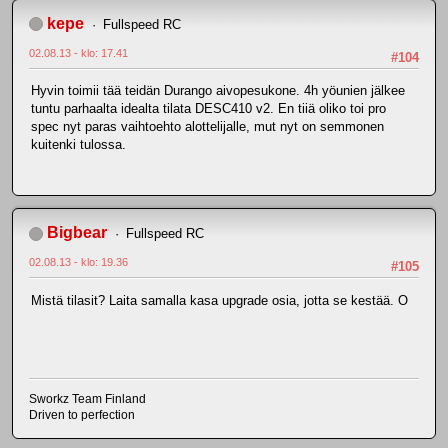
kepe
Fullspeed RC
02.08.13 - klo: 17.41
#104
Hyvin toimii tää teidän Durango aivopesukone. 4h yöunien jälkee
tuntu parhaalta idealta tilata DESC410 v2. En tiiä oliko toi pro
spec nyt paras vaihtoehto alottelijalle, mut nyt on semmonen
kuitenki tulossa.
Bigbear
Fullspeed RC
02.08.13 - klo: 19.36
#105
Mistä tilasit? Laita samalla kasa upgrade osia, jotta se kestää. O
Sworkz Team Finland
Driven to perfection