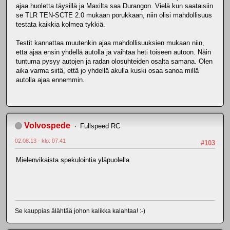
ajaa huoletta täysillä ja Maxilta saa Durangon. Vielä kun saataisiin
se TLR TEN-SCTE 2.0 mukaan porukkaan, niin olisi mahdollisuus
testata kaikkia kolmea tykkiä.
Testit kannattaa muutenkin ajaa mahdollisuuksien mukaan niin,
että ajaa ensin yhdellä autolla ja vaihtaa heti toiseen autoon. Näin
tuntuma pysyy autojen ja radan olosuhteiden osalta samana. Olen
aika varma siitä, että jo yhdellä akulla kuski osaa sanoa millä
autolla ajaa ennemmin.
Volvospede
Fullspeed RC
02.08.13 - klo: 07.41
#103
Mielenvikaista spekulointia yläpuolella.
Se kauppias älähtää johon kalikka kalahtaa! :-)