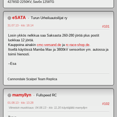
4278SD 2250KV, Savôx 1258TG
eSATA
Turun Urheiluautoilijat ry
31.07.13 - klo: 18.14
#101
Losin ykkös nelkkua saa Saksasta 260-280 jöröä plus postit
luokkaa 12 jöröä.
Kauppoina ainakin
cmc-versand.de
ja
rc-race-shop.de
.
Itsellä käytössä Mamba Max ja 3800kV sensoriton ym. autossa ja
toimii hienosti.
--Esa
Cannondale Scalpel Team Replica
mamyllyn
Fullspeed RC
01.08.13 - klo: 13.28
#102
Viimeisin muokkaus
: 04.08.13 - klo: 11.20 käyttäjältä mamyllyn