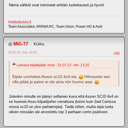
Nämä sähköt ovat toimineet erittäin luotettavasti ja hyvin!
Hobbyfactory.fi
Team Associated, ARRMA RC, Team Orion, Power HD & Avid
MiG-77
KUArc
31.07.13 - klo: 13.33
#92
Lainaus käyttäjältä: mcly - 31.07.13 - klo: 13.25
Eipäs unohdeta Asson sc10 4x4:sta
Hihnaveto sen
olla pitää ja paino ei ole aina niin huono asia
Jotenkin minulle on jäänyt sellainen kuva että Asson SC10 4x4 on
se huonoin Asso kilpailijoihin verrattuna (toisin kuin 2wd Corrissa
missä sc10 on yksi parhaimipia). Tiedä sitten, mutta eipä tuota
oikein missään ole arvostettu top 3 parhaan corrin joukkoon.