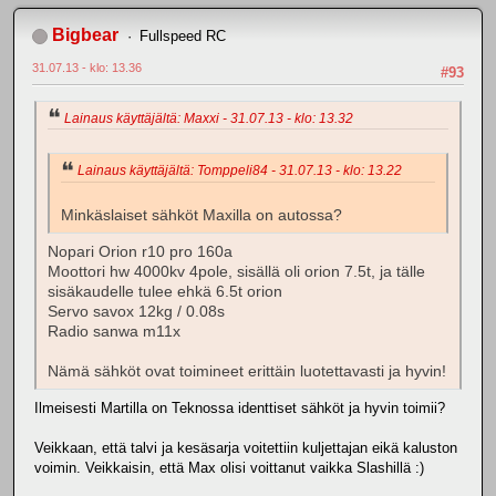
Bigbear
Fullspeed RC
31.07.13 - klo: 13.36
#93
Lainaus käyttäjältä: Maxxi - 31.07.13 - klo: 13.32
Lainaus käyttäjältä: Tomppeli84 - 31.07.13 - klo: 13.22
Minkäslaiset sähköt Maxilla on autossa?
Nopari Orion r10 pro 160a
Moottori hw 4000kv 4pole, sisällä oli orion 7.5t, ja tälle
sisäkaudelle tulee ehkä 6.5t orion
Servo savox 12kg / 0.08s
Radio sanwa m11x
Nämä sähköt ovat toimineet erittäin luotettavasti ja hyvin!
Ilmeisesti Martilla on Teknossa identtiset sähköt ja hyvin toimii?
Veikkaan, että talvi ja kesäsarja voitettiin kuljettajan eikä kaluston
voimin. Veikkaisin, että Max olisi voittanut vaikka Slashillä :)