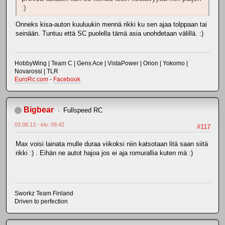
:)
Onneks kisa-auton kuuluukin mennä rikki ku sen ajaa tolppaan tai
seinään. Tuntuu että SC puolella tämä asia unohdetaan välillä. :)
HobbyWing | Team C | Gens Ace | VistaPower | Orion | Yokomo |
Novarossi | TLR
EuroRc.com
-
Facebook
Bigbear
Fullspeed RC
03.08.13 - klo: 09.42
#117
Max voisi lainata mulle duraa viikoksi niin katsotaan litä saan siitä
rikki :) . Eihän ne autot hajoa jos ei aja romurallia kuten mä :)
Sworkz Team Finland
Driven to perfection