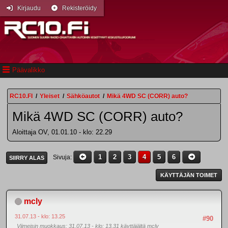
Kirjaudu
Rekisteröidy
Päävalikko
RC10.FI
/
Yleiset
/
Sähköautot
/
Mikä 4WD SC (CORR) auto?
Mikä 4WD SC (CORR) auto?
Aloittaja OV, 01.01.10 - klo: 22.29
1
2
3
4
5
6
Sivuja
SIIRRY ALAS
KÄYTTÄJÄN TOIMET
mcly
31.07.13 - klo: 13.25
#90
Viimeisin muokkaus
: 31.07.13 - klo: 13.31 käyttäjältä mcly