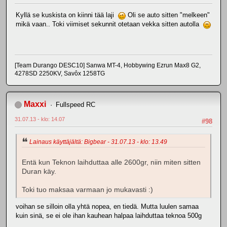
Kyllä se kuskista on kiinni tää laji
Oli se auto sitten "melkeen"
mikä vaan.. Toki viimiset sekunnit otetaan vekka sitten autolla
[Team Durango DESC10] Sanwa MT-4, Hobbywing Ezrun Max8 G2,
4278SD 2250KV, Savôx 1258TG
Maxxi
Fullspeed RC
31.07.13 - klo: 14.07
#98
Lainaus käyttäjältä: Bigbear - 31.07.13 - klo: 13.49
Entä kun Teknon laihduttaa alle 2600gr, niin miten sitten
Duran käy.
Toki tuo maksaa varmaan jo mukavasti :)
voihan se silloin olla yhtä nopea, en tiedä. Mutta luulen samaa
kuin sinä, se ei ole ihan kauhean halpaa laihduttaa teknoa 500g