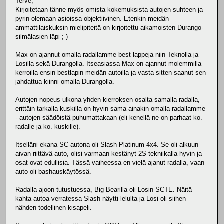
Terve,
Kirjoitetaan tänne myös omista kokemuksista autojen suhteen ja
pyrin olemaan asioissa objektiivinen. Etenkin meidän
ammattilaiskuksin mielipiteitä on kirjoitettu aikamoisten Durango-
silmälasien läpi ;-)
Max on ajannut omalla radallamme best lappeja niin Teknolla ja
Losilla sekä Durangolla. Itseasiassa Max on ajannut molemmilla
kerroilla ensin bestlapin meidän autoilla ja vasta sitten saanut sen
jahdattua kiinni omalla Durangolla.
Autojen nopeus ulkona yhden kierroksen osalta samalla radalla,
erittäin tarkalla kuskilla on hyvin sama ainakin omalla radallamme
- autojen säädöistä puhumattakaan (eli kenellä ne on parhaat ko.
radalle ja ko. kuskille).
Itselläni ekana SC-autona oli Slash Platinum 4x4. Se oli alkuun
aivan riittävä auto, olisi varmaan kestänyt 2S-tekniikalla hyvin ja
osat ovat edullisia. Tässä vaiheessa en vielä ajanut radalla, vaan
auto oli bashauskäytössä.
Radalla ajoon tutustuessa, Big Bearilla oli Losin SCTE. Näitä
kahta autoa verratessa Slash näytti lelulta ja Losi oli siihen
nähden todellinen kisapeli.