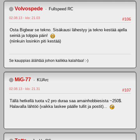
Volvospede
Fullspeed RC
02.08.13 - klo: 21.03
#106
Osta Bigbear se tekno. Sisäkausi lähestyy ja tekno kestää ajella
seiniä ja tolppia päin!
(niinkuin losinkin piti kestää)
Se kauppias älähtää johon kalikka kalahtaa! :-)
MiG-77
KUArc
02.08.13 - klo: 21.31
#107
Tällä hetkellä tuota v2 pro duraa saa amainhobbiesista ~250$.
Halavalla lähtöö (vaikka laskee päälle tullit ja postit)...