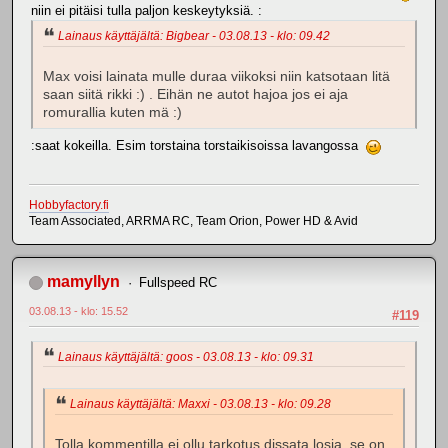
niin ei pitäisi tulla paljon keskeytyksiä. :
Lainaus käyttäjältä: Bigbear - 03.08.13 - klo: 09.42
Max voisi lainata mulle duraa viikoksi niin katsotaan litä
saan siitä rikki :) . Eihän ne autot hajoa jos ei aja
romurallia kuten mä :)
:saat kokeilla. Esim torstaina torstaikisoissa lavangossa
Hobbyfactory.fi
Team Associated, ARRMA RC, Team Orion, Power HD & Avid
mamyllyn
Fullspeed RC
03.08.13 - klo: 15.52
#119
Lainaus käyttäjältä: goos - 03.08.13 - klo: 09.31
Lainaus käyttäjältä: Maxxi - 03.08.13 - klo: 09.28
Tolla kommentilla ei ollu tarkotus dissata losia, se on