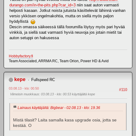
durango.com/in-the-pits.php?car_id=3
niin saat auton varmasti
helposti kasaan. Jotkut noista jutuista käsittelevät lähinnä vanhan
versio ykkösen ongelmakohtia, mutta on siellä myös paljon
hyödyllistä
Descin omassa säikeessä tällä foorumilla löytyy myös pari hyvää
vinkkiä, ja siellä saat varmasti hyviä neuvoja jos jotain mietit tai
auton setuppi on hakusessa
Hobbyfactory.fi
Team Associated, ARRMA RC, Team Orion, Power HD & Avid
kepe
Fullspeed RC
03.08.13 - klo: 00.50
#110
Viimeisin muokkaus
: 03.08.13 - klo: 00.53 käyttäjältä kepe
Lainaus käyttäjältä: Bigbear - 02.08.13 - klo: 19.36
Mistä tilasit? Laita samalla kasa upgrade osia, jotta se
kestää. O