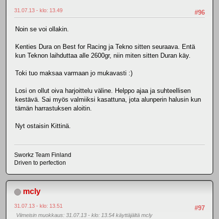
31.07.13 - klo: 13.49
#96
Noin se voi ollakin.
Kenties Dura on Best for Racing ja Tekno sitten seuraava. Entä
kun Teknon laihduttaa alle 2600gr, niin miten sitten Duran käy.
Toki tuo maksaa varmaan jo mukavasti :)
Losi on ollut oiva harjoittelu väline. Helppo ajaa ja suhteellisen
kestävä. Sai myös valmiiksi kasattuna, jota alunperin halusin kun
tämän harrastuksen aloitin.
Nyt ostaisin Kittinä.
Sworkz Team Finland
Driven to perfection
mcly
31.07.13 - klo: 13.51
#97
Viimeisin muokkaus
: 31.07.13 - klo: 13.54 käyttäjältä mcly