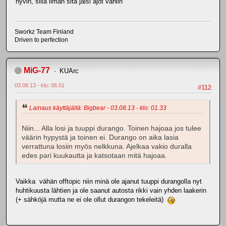
hyvin, sillä ilman sitä jäisi ajot vähiin
Sworkz Team Finland
Driven to perfection
MiG-77
KUArc
03.08.13 - klo: 06.51
#112
Lainaus käyttäjältä: Bigbear - 03.08.13 - klo: 01.33
Niin... Alla losi ja tuuppi durango. Toinen hajoaa jos tulee
väärin hypystä ja toinen ei. Durango on aika lasia
verrattuna losiin myös nelkkuna. Ajelkaa vakio duralla
edes pari kuukautta ja katsotaan mitä hajoaa.
Vaikka vähän offtopic niin minä ole ajanut tuuppi durangolla nyt
huhtikuusta lähtien ja ole saanut autosta rikki vain yhden laakerin
(+ sähköjä mutta ne ei ole ollut durangon tekeleitä)