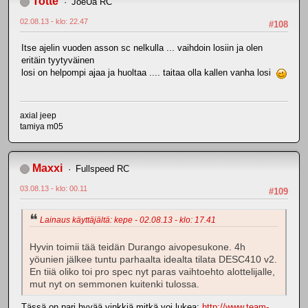
Totte
JoeUa RC
02.08.13 - klo: 22.47
#108
Itse ajelin vuoden asson sc nelkulla ... vaihdoin losiin ja olen
eritäin tyytyväinen
losi on helpompi ajaa ja huoltaa .... taitaa olla kallen vanha losi
axial jeep
tamiya m05
Maxxi
Fullspeed RC
03.08.13 - klo: 00.11
#109
Lainaus käyttäjältä: kepe - 02.08.13 - klo: 17.41
Hyvin toimii tää teidän Durango aivopesukone. 4h
yöunien jälkee tuntu parhaalta idealta tilata DESC410 v2.
En tiiä oliko toi pro spec nyt paras vaihtoehto alottelijalle,
mut nyt on semmonen kuitenki tulossa.
Tässä on pari hyvää vinkkiä mitkä voi lukea:
http://www.team-