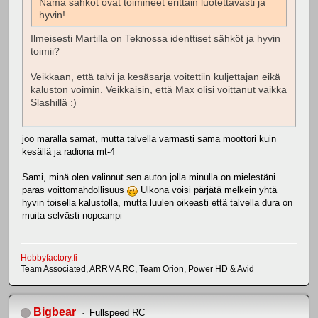
Nämä sähköt ovat toimineet erittäin luotettavasti ja
hyvin!
Ilmeisesti Martilla on Teknossa identtiset sähköt ja hyvin
toimii?
Veikkaan, että talvi ja kesäsarja voitettiin kuljettajan eikä
kaluston voimin. Veikkaisin, että Max olisi voittanut vaikka
Slashillä :)
joo maralla samat, mutta talvella varmasti sama moottori kuin
kesällä ja radiona mt-4
Sami, minä olen valinnut sen auton jolla minulla on mielestäni
paras voittomahdollisuus
Ulkona voisi pärjätä melkein yhtä
hyvin toisella kalustolla, mutta luulen oikeasti että talvella dura on
muita selvästi nopeampi
Hobbyfactory.fi
Team Associated, ARRMA RC, Team Orion, Power HD & Avid
Bigbear
Fullspeed RC