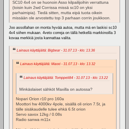
SC10 4x4 on se huonoin Asso kilpailijoihin verrattuna
(toisin kuin 2wd Corrissa missä sc10 on yksi
parhaimipia). Tiedä sitten, mutta eipä tuota oikein
missään ole arvostettu top 3 parhaan corrin joukkoon.
Joo assollahan on monta hyvää autoa, mutta mä en laskisi sc10
4x4 siihen mukaan. 4veto correja on tällä hetkellä markkinoilla 3
kovaa merkkiä josta kannattaa valita.
Lainaus käyttäjältä: Bigbear - 31.07.13 - klo: 13.36
Lainaus käyttäjältä: Maxxi - 31.07.13 - klo: 13.32
Lainaus käyttäjältä: Tomppeli84 - 31.07.13 - klo: 13.22
Minkäslaiset sähköt Maxilla on autossa?
Nopari Orion r10 pro 160a
Moottori hw 4000kv 4pole, sisällä oli orion 7.5t, ja
tälle sisäkaudelle tulee ehkä 6.5t orion
Servo savox 12kg / 0.08s
Radio sanwa m11x