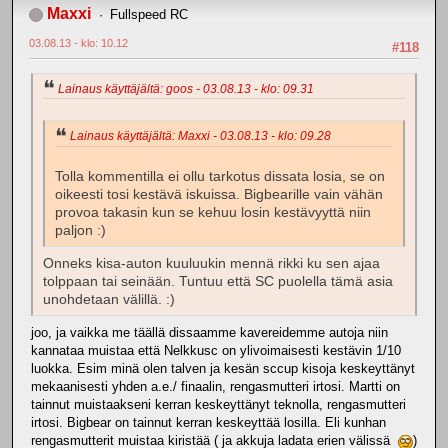
Maxxi
Fullspeed RC
03.08.13 - klo: 10.12
#118
Lainaus käyttäjältä: goos - 03.08.13 - klo: 09.31
Lainaus käyttäjältä: Maxxi - 03.08.13 - klo: 09.28
Tolla kommentilla ei ollu tarkotus dissata losia, se on
oikeesti tosi kestävä iskuissa. Bigbearille vain vähän
provoa takasin kun se kehuu losin kestävyyttä niin
paljon :)
Onneks kisa-auton kuuluukin mennä rikki ku sen ajaa
tolppaan tai seinään. Tuntuu että SC puolella tämä asia
unohdetaan välillä. :)
joo, ja vaikka me täällä dissaamme kavereidemme autoja niin
kannataa muistaa että Nelkkusc on ylivoimaisesti kestävin 1/10
luokka. Esim minä olen talven ja kesän sccup kisoja keskeyttänyt
mekaanisesti yhden a.e./ finaalin, rengasmutteri irtosi. Martti on
tainnut muistaakseni kerran keskeyttänyt teknolla, rengasmutteri
irtosi. Bigbear on tainnut kerran keskeyttää losilla. Eli kunhan
rengasmutterit muistaa kiristää ( ja akkuja ladata erien välissä
)