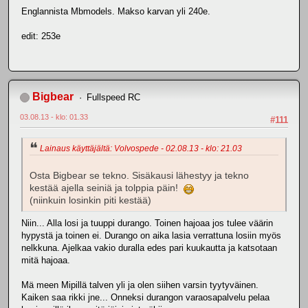
Englannista Mbmodels. Makso karvan yli 240e.
edit: 253e
Bigbear
Fullspeed RC
03.08.13 - klo: 01.33
#111
Lainaus käyttäjältä: Volvospede - 02.08.13 - klo: 21.03
Osta Bigbear se tekno. Sisäkausi lähestyy ja tekno
kestää ajella seiniä ja tolppia päin!
(niinkuin losinkin piti kestää)
Niin... Alla losi ja tuuppi durango. Toinen hajoaa jos tulee väärin
hypystä ja toinen ei. Durango on aika lasia verrattuna losiin myös
nelkkuna. Ajelkaa vakio duralla edes pari kuukautta ja katsotaan
mitä hajoaa.
Mä meen Mipillä talven yli ja olen siihen varsin tyytyväinen.
Kaiken saa rikki jne... Onneksi durangon varaosapalvelu pelaa