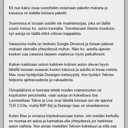
Eli nuo kaksi osaa suosittelen ostamaan paketin mukana ja
kasassa on todella loistava paketti.
Suomessa ei tosiaan autolle ole maahantuojaa, joka on täällä
suurin miinus ko. auton kannalta. Toivottavasti tilanne muuttuisi,
nyt autoja on täällä ehkä viitisen kappaletta.
Varaosista mulla on tiedosto Google Drivessä ja listaan pääsee
mukaan olemalla yhteydessä muhun. Näin ko. autolla ajavien
kesken saa varaosia tarpeen vaatiessa myös paikallisesti.
Kaiken kaikkiaan uskon kaikkien kolmen auton olevan hyvin
lähellä toisiaan osaavan kuskin käsissä ja autolla ei kisaa voiteta.
Max osaa hyödyntää Durangon ketteryyttä, itse hyödyn Teknon
helposta ajettavuudesta ja vakaudesta.
Ostopäätöstä ei kannata tehdä muiden mainostusten tai
kirjoitusten perusteella, vaan autoja on kokeiltava itse.
Luonteeltaan Tekno ja Losi ovat lähellä toisiaan (en ole ajannut
TLR 2.0:lla, mutta MIP:llä) ja Durango taas on omanlaisensa.
Kuten Max jo omassa kirjoituksessaan kertoi, niin meidän kerholla
on montaa eri autoa ja kannattaa olla yhteydessä jos harkitsee
auton vaihtoa. Itse annan mielelläni Teknon kokeiluun ja sillä saa