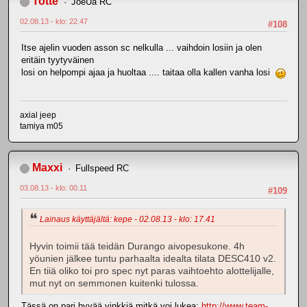
Totte
JoeUa RC
02.08.13 - klo: 22.47
#108
Itse ajelin vuoden asson sc nelkulla ... vaihdoin losiin ja olen
eritäin tyytyväinen
losi on helpompi ajaa ja huoltaa .... taitaa olla kallen vanha losi
axial jeep
tamiya m05
Maxxi
Fullspeed RC
03.08.13 - klo: 00.11
#109
Lainaus käyttäjältä: kepe - 02.08.13 - klo: 17.41
Hyvin toimii tää teidän Durango aivopesukone. 4h
yöunien jälkee tuntu parhaalta idealta tilata DESC410 v2.
En tiiä oliko toi pro spec nyt paras vaihtoehto alottelijalle,
mut nyt on semmonen kuitenki tulossa.
Tässä on pari hyvää vinkkiä mitkä voi lukea:
http://www.team-