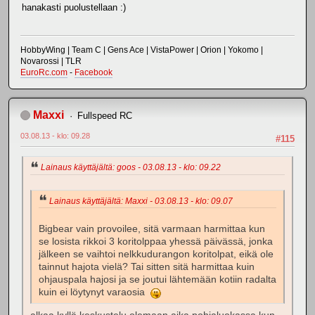
hanakasti puolustellaan :)
HobbyWing | Team C | Gens Ace | VistaPower | Orion | Yokomo |
Novarossi | TLR
EuroRc.com
-
Facebook
Maxxi
Fullspeed RC
03.08.13 - klo: 09.28
#115
Lainaus käyttäjältä: goos - 03.08.13 - klo: 09.22
Lainaus käyttäjältä: Maxxi - 03.08.13 - klo: 09.07
Bigbear vain provoilee, sitä varmaan harmittaa kun
se losista rikkoi 3 koritolppaa yhessä päivässä, jonka
jälkeen se vaihtoi nelkkudurangon koritolpat, eikä ole
tainnut hajota vielä? Tai sitten sitä harmittaa kuin
ohjauspala hajosi ja se joutui lähtemään kotiin radalta
kuin ei löytynyt varaosia