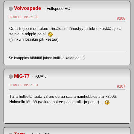
Volvospede
Fullspeed RC
02.08.13 - klo: 21.03
#106
Osta Bigbear se tekno. Sisäkausi lähestyy ja tekno kestää ajella
seiniä ja tolppia päin!
(niinkuin losinkin piti kestää)
Se kauppias älähtää johon kalikka kalahtaa! :-)
MiG-77
KUArc
02.08.13 - klo: 21.31
#107
Tällä hetkellä tuota v2 pro duraa saa amainhobbiesista ~250$.
Halavalla lähtöö (vaikka laskee päälle tullit ja postit)...