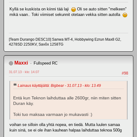
Kyllä se kuskista on kiinni tää laji
Oli se auto sitten "melkeen"
mikä vaan.. Toki viimiset sekunnit otetaan vekka sitten autolla
[Team Durango DESC10] Sanwa MT-4, Hobbywing Ezrun Max8 G2,
4278SD 2250KV, Savôx 1258TG
Maxxi
Fullspeed RC
31.07.13 - klo: 14.07
#98
Lainaus käyttäjältä: Bigbear - 31.07.13 - klo: 13.49
Entä kun Teknon laihduttaa alle 2600gr, niin miten sitten
Duran käy.
Toki tuo maksaa varmaan jo mukavasti :)
voihan se silloin olla yhtä nopea, en tiedä. Mutta luulen samaa
kuin sinä, se ei ole ihan kauhean halpaa laihduttaa teknoa 500g