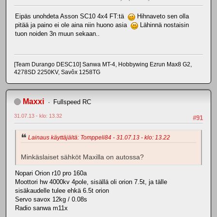
Eipäs unohdeta Asson SC10 4x4 FT:tä
Hihnaveto sen olla
pitää ja paino ei ole aina niin huono asia
Lähinnä nostaisin
tuon noiden 3n muun sekaan..
[Team Durango DESC10] Sanwa MT-4, Hobbywing Ezrun Max8 G2,
4278SD 2250KV, Savôx 1258TG
Maxxi
Fullspeed RC
31.07.13 - klo: 13.32
#91
Lainaus käyttäjältä: Tomppeli84 - 31.07.13 - klo: 13.22
Minkäslaiset sähköt Maxilla on autossa?
Nopari Orion r10 pro 160a
Moottori hw 4000kv 4pole, sisällä oli orion 7.5t, ja tälle
sisäkaudelle tulee ehkä 6.5t orion
Servo savox 12kg / 0.08s
Radio sanwa m11x