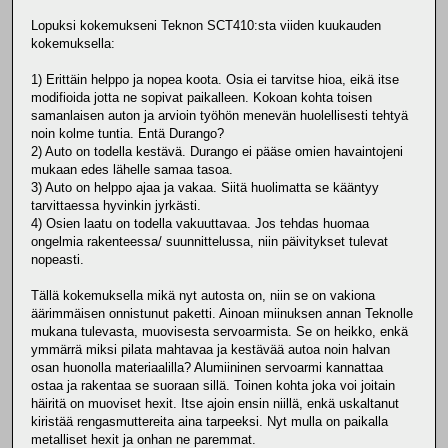
Lopuksi kokemukseni Teknon SCT410:sta viiden kuukauden
kokemuksella:
1) Erittäin helppo ja nopea koota. Osia ei tarvitse hioa, eikä itse
modifioida jotta ne sopivat paikalleen. Kokoan kohta toisen
samanlaisen auton ja arvioin työhön menevän huolellisesti tehtyä
noin kolme tuntia. Entä Durango?
2) Auto on todella kestävä. Durango ei pääse omien havaintojeni
mukaan edes lähelle samaa tasoa.
3) Auto on helppo ajaa ja vakaa. Siitä huolimatta se kääntyy
tarvittaessa hyvinkin jyrkästi.
4) Osien laatu on todella vakuuttavaa. Jos tehdas huomaa
ongelmia rakenteessa/ suunnittelussa, niin päivitykset tulevat
nopeasti.
Tällä kokemuksella mikä nyt autosta on, niin se on vakiona
äärimmäisen onnistunut paketti. Ainoan miinuksen annan Teknolle
mukana tulevasta, muovisesta servoarmista. Se on heikko, enkä
ymmärrä miksi pilata mahtavaa ja kestävää autoa noin halvan
osan huonolla materiaalilla? Alumiininen servoarmi kannattaa
ostaa ja rakentaa se suoraan sillä. Toinen kohta joka voi joitain
häiritä on muoviset hexit. Itse ajoin ensin niillä, enkä uskaltanut
kiristää rengasmuttereita aina tarpeeksi. Nyt mulla on paikalla
metalliset hexit ja onhan ne paremmat.