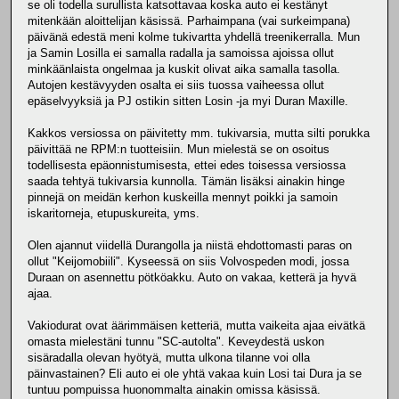
se oli todella surullista katsottavaa koska auto ei kestänyt
mitenkään aloittelijan käsissä. Parhaimpana (vai surkeimpana)
päivänä edestä meni kolme tukivartta yhdellä treenikerralla. Mun
ja Samin Losilla ei samalla radalla ja samoissa ajoissa ollut
minkäänlaista ongelmaa ja kuskit olivat aika samalla tasolla.
Autojen kestävyyden osalta ei siis tuossa vaiheessa ollut
epäselvyyksiä ja PJ ostikin sitten Losin -ja myi Duran Maxille.
Kakkos versiossa on päivitetty mm. tukivarsia, mutta silti porukka
päivittää ne RPM:n tuotteisiin. Mun mielestä se on osoitus
todellisesta epäonnistumisesta, ettei edes toisessa versiossa
saada tehtyä tukivarsia kunnolla. Tämän lisäksi ainakin hinge
pinnejä on meidän kerhon kuskeilla mennyt poikki ja samoin
iskaritorneja, etupuskureita, yms.
Olen ajannut viidellä Durangolla ja niistä ehdottomasti paras on
ollut "Keijomobiili". Kyseessä on siis Volvospeden modi, jossa
Duraan on asennettu pötköakku. Auto on vakaa, ketterä ja hyvä
ajaa.
Vakiodurat ovat äärimmäisen ketteriä, mutta vaikeita ajaa eivätkä
omasta mielestäni tunnu "SC-autolta". Keveydestä uskon
sisäradalla olevan hyötyä, mutta ulkona tilanne voi olla
päinvastainen? Eli auto ei ole yhtä vakaa kuin Losi tai Dura ja se
tuntuu pompuissa huonommalta ainakin omissa käsissä.