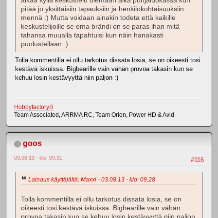
alkaa kyllä keskustelu olemaan aika pohjaluokassa kun
pitää jo yksittäisiin tapauksiin ja henkilökohtaisuuksiin
mennä :) Mutta voidaan ainakin todeta että kaikille
keskustelijoille se oma brändi on se paras ihan mitä
tahansa muualla tapahtuisi kun näin hanakasti
puolustellaan :)
Tolla kommentilla ei ollu tarkotus dissata losia, se on oikeesti tosi
kestävä iskuissa. Bigbearille vain vähän provoa takasin kun se
kehuu losin kestävyyttä niin paljon :)
Hobbyfactory.fi
Team Associated, ARRMA RC, Team Orion, Power HD & Avid
goos
03.08.13 - klo: 09.31
#116
Lainaus käyttäjältä: Maxxi - 03.08.13 - klo: 09.28
Tolla kommentilla ei ollu tarkotus dissata losia, se on
oikeesti tosi kestävä iskuissa. Bigbearille vain vähän
provoa takasin kun se kehuu losin kestävyyttä niin paljon