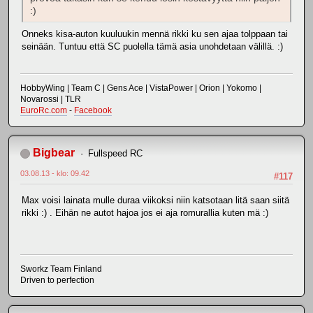
:)
Onneks kisa-auton kuuluukin mennä rikki ku sen ajaa tolppaan tai
seinään. Tuntuu että SC puolella tämä asia unohdetaan välillä. :)
HobbyWing | Team C | Gens Ace | VistaPower | Orion | Yokomo |
Novarossi | TLR
EuroRc.com
-
Facebook
Bigbear
Fullspeed RC
03.08.13 - klo: 09.42
#117
Max voisi lainata mulle duraa viikoksi niin katsotaan litä saan siitä
rikki :) . Eihän ne autot hajoa jos ei aja romurallia kuten mä :)
Sworkz Team Finland
Driven to perfection