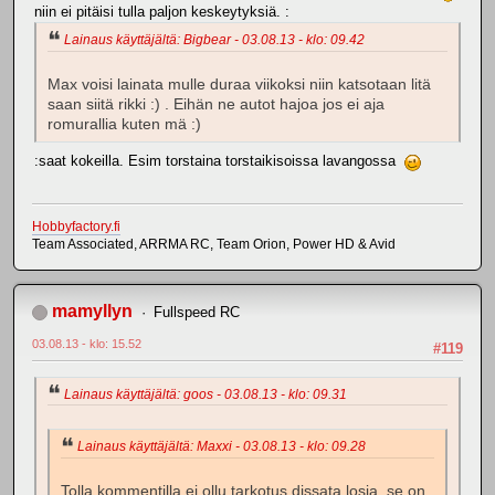
niin ei pitäisi tulla paljon keskeytyksiä. :
Lainaus käyttäjältä: Bigbear - 03.08.13 - klo: 09.42
Max voisi lainata mulle duraa viikoksi niin katsotaan litä
saan siitä rikki :) . Eihän ne autot hajoa jos ei aja
romurallia kuten mä :)
:saat kokeilla. Esim torstaina torstaikisoissa lavangossa
Hobbyfactory.fi
Team Associated, ARRMA RC, Team Orion, Power HD & Avid
mamyllyn
Fullspeed RC
03.08.13 - klo: 15.52
#119
Lainaus käyttäjältä: goos - 03.08.13 - klo: 09.31
Lainaus käyttäjältä: Maxxi - 03.08.13 - klo: 09.28
Tolla kommentilla ei ollu tarkotus dissata losia, se on