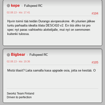
kepe
Fullspeed RC
02.08.13 - klo: 17.41
#104
Hyvin toimii tää teidän Durango aivopesukone. 4h yöunien jälkee
tuntu parhaalta idealta tilata DESC410 v2. En tiiä oliko toi pro
spec nyt paras vaihtoehto alottelijalle, mut nyt on semmonen
kuitenki tulossa.
Bigbear
Fullspeed RC
02.08.13 - klo: 19.36
#105
Mistä tilasit? Laita samalla kasa upgrade osia, jotta se kestää. O
Sworkz Team Finland
Driven to perfection