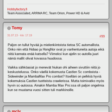
Hobbyfactory.fi
Team Associated, ARRMA RC, Team Orion, Power HD & Avid
Tomy
31.07.13 - klo: 17.19
#99
Paljon on tullut hyvää ja mielenkiintoista tietoa SC automallista.
Onko niin että Hobao ja HongNor ovat jo vanhentuneita autoja eikä
niitä kannata enää katsella? Viimeksi kun ajelin sc-autolla juuri
nämä mallit olivat kovassa huudossa.
Vaikka sähköasiat jo menevät hiukan ohi aiheen sivuttiin niitä jo
keskustelussa. Onko väellä kokemusta Castlen Sc comboista -
Sidewinder ja MambaMax Pro combot? Itselläni on pelkkiä hyviä
kokemuksia Castlen tuotteista crawlerissa. Mutta toimivatko myös
hyvin sc-autossa. Ainakin Mamba Max Pro:ssa oli paljon ongelmia
kun se muutama vuosi sitten tuli markkinoille.
mcly