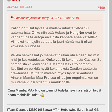
31.07.13 - klo: 17.58
#100
Lainaus käyttäjältä: Tomy - 31.07.13 - klo: 17.19
Paljon on tullut hyvää ja mielenkiintoista tietoa SC
automallista. Onko niin että Hobao ja HongNor ovat jo
vanhentuneita autoja eikä niitä kannata enää katsella?
Viimeksi kun ajelin sc-autolla juuri nämä mallit olivat
kovassa huudossa.
Vaikka sähköasiat jo menevät hiukan ohi aiheen sivuttiin
niitä jo keskustelussa. Onko väellä kokemusta Castlen Sc
comboista - Sidewinder ja MambaMax Pro combot?
Itselläni on pelkkiä hyviä kokemuksia Castlen tuotteista
crawlerissa. Mutta toimivatko myös hyvin sc-autossa.
Ainakin Mamba Max Pro:ssa oli paljon ongelmia kun se
muutama vuosi sitten tuli markkinoille.
Oma Mamba MAx Pro on toiminut todella hyvin ja siinä on hyvät
säätö mahdollisuudet
[Team Durango DESC10] Sanwa MT-4, Hobbywing Ezrun Max8 G2,