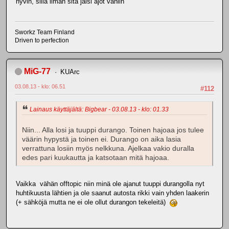
hyvin, sillä ilman sitä jäisi ajot vähiin
Sworkz Team Finland
Driven to perfection
MiG-77
KUArc
03.08.13 - klo: 06.51
#112
Lainaus käyttäjältä: Bigbear - 03.08.13 - klo: 01.33
Niin... Alla losi ja tuuppi durango. Toinen hajoaa jos tulee
väärin hypystä ja toinen ei. Durango on aika lasia
verrattuna losiin myös nelkkuna. Ajelkaa vakio duralla
edes pari kuukautta ja katsotaan mitä hajoaa.
Vaikka vähän offtopic niin minä ole ajanut tuuppi durangolla nyt
huhtikuusta lähtien ja ole saanut autosta rikki vain yhden laakerin
(+ sähköjä mutta ne ei ole ollut durangon tekeleitä)