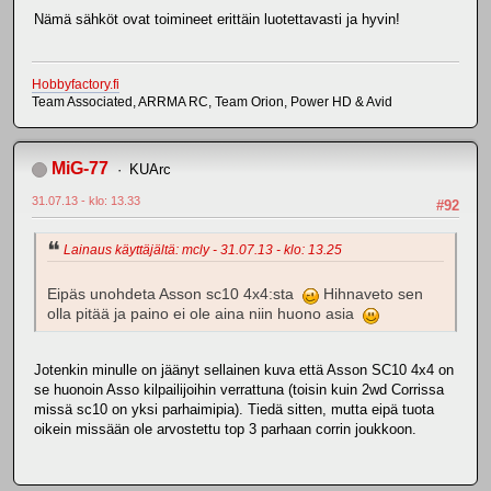
Nämä sähköt ovat toimineet erittäin luotettavasti ja hyvin!
Hobbyfactory.fi
Team Associated, ARRMA RC, Team Orion, Power HD & Avid
MiG-77
KUArc
31.07.13 - klo: 13.33
#92
Lainaus käyttäjältä: mcly - 31.07.13 - klo: 13.25
Eipäs unohdeta Asson sc10 4x4:sta
Hihnaveto sen
olla pitää ja paino ei ole aina niin huono asia
Jotenkin minulle on jäänyt sellainen kuva että Asson SC10 4x4 on
se huonoin Asso kilpailijoihin verrattuna (toisin kuin 2wd Corrissa
missä sc10 on yksi parhaimipia). Tiedä sitten, mutta eipä tuota
oikein missään ole arvostettu top 3 parhaan corrin joukkoon.