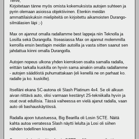
Terve,
Kirjoitetaan tänne myös omista kokemuksista autojen suhteen ja
pyrin olemaan asioissa objektiivinen. Etenkin meidän
ammattilaiskuksin mielipiteitä on kirjoitettu aikamoisten Durango-
silmälasien läpi ;-)
Max on ajannut omalla radallamme best lappeja niin Teknolla ja
Losilla sekä Durangolla. Itseasiassa Max on ajannut molemmilla
kerroilla ensin bestlapin meidän autoilla ja vasta sitten saanut sen
jahdattua kiinni omalla Durangolla.
Autojen nopeus ulkona yhden kierroksen osalta samalla radalla,
erittäin tarkalla kuskilla on hyvin sama ainakin omalla radallamme
- autojen säädöistä puhumattakaan (eli kenellä ne on parhaat ko.
radalle ja ko. kuskille).
Itselläni ekana SC-autona oli Slash Platinum 4x4. Se oli alkuun
aivan riittävä auto, olisi varmaan kestänyt 2S-tekniikalla hyvin ja
osat ovat edullisia. Tässä vaiheessa en vielä ajanut radalla, vaan
auto oli bashauskäytössä.
Radalla ajoon tutustuessa, Big Bearilla oli Losin SCTE. Näitä
kahta autoa verratessa Slash näytti lelulta ja Losi oli siihen
nähden todellinen kisapeli.