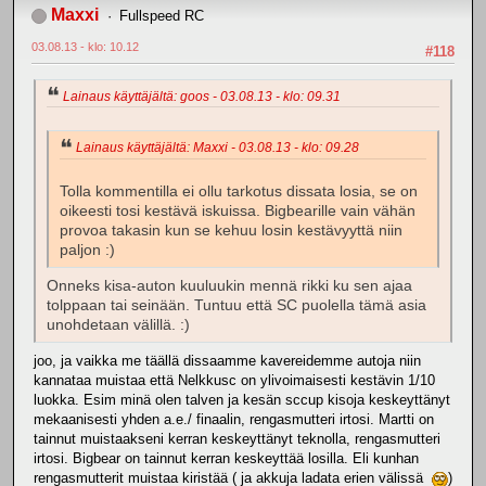
Maxxi
Fullspeed RC
03.08.13 - klo: 10.12
#118
Lainaus käyttäjältä: goos - 03.08.13 - klo: 09.31
Lainaus käyttäjältä: Maxxi - 03.08.13 - klo: 09.28
Tolla kommentilla ei ollu tarkotus dissata losia, se on
oikeesti tosi kestävä iskuissa. Bigbearille vain vähän
provoa takasin kun se kehuu losin kestävyyttä niin
paljon :)
Onneks kisa-auton kuuluukin mennä rikki ku sen ajaa
tolppaan tai seinään. Tuntuu että SC puolella tämä asia
unohdetaan välillä. :)
joo, ja vaikka me täällä dissaamme kavereidemme autoja niin
kannataa muistaa että Nelkkusc on ylivoimaisesti kestävin 1/10
luokka. Esim minä olen talven ja kesän sccup kisoja keskeyttänyt
mekaanisesti yhden a.e./ finaalin, rengasmutteri irtosi. Martti on
tainnut muistaakseni kerran keskeyttänyt teknolla, rengasmutteri
irtosi. Bigbear on tainnut kerran keskeyttää losilla. Eli kunhan
rengasmutterit muistaa kiristää ( ja akkuja ladata erien välissä
)