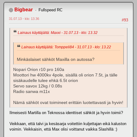
Bigbear
Fullspeed RC
31.07.13 - klo: 13.36
#93
Lainaus käyttäjältä: Maxxi - 31.07.13 - klo: 13.32
Lainaus käyttäjältä: Tomppeli84 - 31.07.13 - klo: 13.22
Minkäslaiset sähköt Maxilla on autossa?
Nopari Orion r10 pro 160a
Moottori hw 4000kv 4pole, sisällä oli orion 7.5t, ja tälle
sisäkaudelle tulee ehkä 6.5t orion
Servo savox 12kg / 0.08s
Radio sanwa m11x
Nämä sähköt ovat toimineet erittäin luotettavasti ja hyvin!
Ilmeisesti Martilla on Teknossa identtiset sähköt ja hyvin toimii?
Veikkaan, että talvi ja kesäsarja voitettiin kuljettajan eikä kaluston
voimin. Veikkaisin, että Max olisi voittanut vaikka Slashillä :)