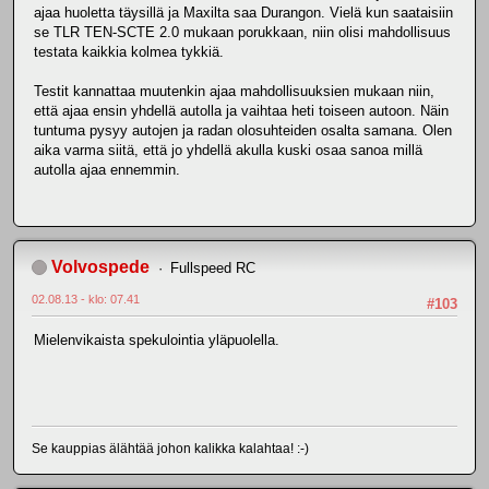
ajaa huoletta täysillä ja Maxilta saa Durangon. Vielä kun saataisiin
se TLR TEN-SCTE 2.0 mukaan porukkaan, niin olisi mahdollisuus
testata kaikkia kolmea tykkiä.
Testit kannattaa muutenkin ajaa mahdollisuuksien mukaan niin,
että ajaa ensin yhdellä autolla ja vaihtaa heti toiseen autoon. Näin
tuntuma pysyy autojen ja radan olosuhteiden osalta samana. Olen
aika varma siitä, että jo yhdellä akulla kuski osaa sanoa millä
autolla ajaa ennemmin.
Volvospede
Fullspeed RC
02.08.13 - klo: 07.41
#103
Mielenvikaista spekulointia yläpuolella.
Se kauppias älähtää johon kalikka kalahtaa! :-)