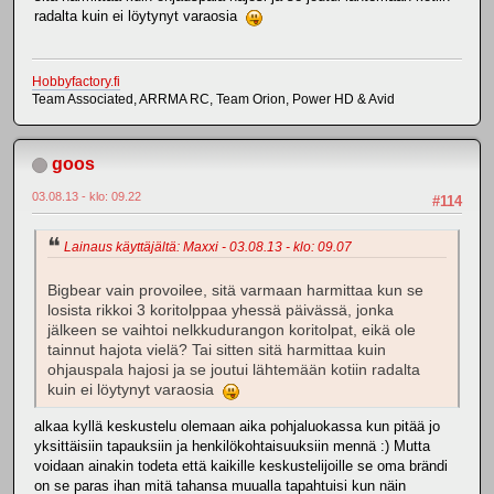
radalta kuin ei löytynyt varaosia
Hobbyfactory.fi
Team Associated, ARRMA RC, Team Orion, Power HD & Avid
goos
03.08.13 - klo: 09.22
#114
Lainaus käyttäjältä: Maxxi - 03.08.13 - klo: 09.07
Bigbear vain provoilee, sitä varmaan harmittaa kun se
losista rikkoi 3 koritolppaa yhessä päivässä, jonka
jälkeen se vaihtoi nelkkudurangon koritolpat, eikä ole
tainnut hajota vielä? Tai sitten sitä harmittaa kuin
ohjauspala hajosi ja se joutui lähtemään kotiin radalta
kuin ei löytynyt varaosia
alkaa kyllä keskustelu olemaan aika pohjaluokassa kun pitää jo
yksittäisiin tapauksiin ja henkilökohtaisuuksiin mennä :) Mutta
voidaan ainakin todeta että kaikille keskustelijoille se oma brändi
on se paras ihan mitä tahansa muualla tapahtuisi kun näin