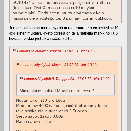
SC10 4x4 on se huonoin Asso kilpailijoihin verrattuna
(toisin kuin 2wd Corrissa missä sc10 on yksi
parhaimipia). Tiedä sitten, mutta eipä tuota oikein
missään ole arvostettu top 3 parhaan corrin joukkoon.
Joo assollahan on monta hyvää autoa, mutta mä en laskisi sc10
4x4 siihen mukaan. 4veto correja on tällä hetkellä markkinoilla 3
kovaa merkkiä josta kannattaa valita.
Lainaus käyttäjältä: Bigbear - 31.07.13 - klo: 13.36
Lainaus käyttäjältä: Maxxi - 31.07.13 - klo: 13.32
Lainaus käyttäjältä: Tomppeli84 - 31.07.13 - klo: 13.22
Minkäslaiset sähköt Maxilla on autossa?
Nopari Orion r10 pro 160a
Moottori hw 4000kv 4pole, sisällä oli orion 7.5t, ja
tälle sisäkaudelle tulee ehkä 6.5t orion
Servo savox 12kg / 0.08s
Radio sanwa m11x