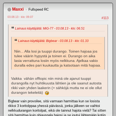
Maxxi
Fullspeed RC
03.08.13 - klo: 09.07
#113
Lainaus käyttäjältä: MiG-77 - 03.08.13 - klo: 06.51
Lainaus käyttäjältä: Bigbear - 03.08.13 - klo: 01.33
Niin... Alla losi ja tuuppi durango. Toinen hajoaa jos
tulee väärin hypystä ja toinen ei. Durango on aika
lasia verrattuna losiin myös nelkkuna. Ajelkaa vakio
duralla edes pari kuukautta ja katsotaan mitä hajoaa.
Vaikka vähän offtopic niin minä ole ajanut tuuppi
durangolla nyt huhtikuusta lähtien ja ole saanut autosta
rikki vain yhden laakerin (+ sähköjä mutta ne ei ole ollut
durangon tekeleitä)
Bigbear vain provoilee, sitä varmaan harmittaa kun se losista
rikkoi 3 koritolppaa yhessä päivässä, jonka jälkeen se vaihtoi
nelkkudurangon koritolpat, eikä ole tainnut hajota vielä? Tai sitten
sitä harmittaa kuin ohjauspala hajosi ja se joutui lähtemään kotiin