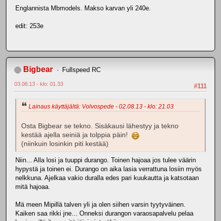
Englannista Mbmodels. Makso karvan yli 240e.
edit: 253e
Bigbear
Fullspeed RC
03.08.13 - klo: 01.33
#111
Lainaus käyttäjältä: Volvospede - 02.08.13 - klo: 21.03
Osta Bigbear se tekno. Sisäkausi lähestyy ja tekno
kestää ajella seiniä ja tolppia päin!
(niinkuin losinkin piti kestää)
Niin... Alla losi ja tuuppi durango. Toinen hajoaa jos tulee väärin
hypystä ja toinen ei. Durango on aika lasia verrattuna losiin myös
nelkkuna. Ajelkaa vakio duralla edes pari kuukautta ja katsotaan
mitä hajoaa.
Mä meen Mipillä talven yli ja olen siihen varsin tyytyväinen.
Kaiken saa rikki jne... Onneksi durangon varaosapalvelu pelaa