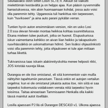
Seuraavaksi ostin sitten Losin SCTE:n. Alkuun se vaikutti
mielettömän kestävältä ja on helppo ajaa. Kun pääsin syvemmälle
harrastuksessa, niin aloin huomaamaan kohdat, jossa auto voisi
olla paremmin tehty. Upgareosia tuli hankittua niin tarpeeseen,
kuin "huvikseen" ja aina auto parani pykälän verran.
Tuntien hyvin auton ensimmäisen version, niin en usko Losi
2.0:ssa olevan hirveän montaa heikkoa kohtaa suunnittelussa.
Ekana mieleen tulee puskurit, jotka on huonot. Etupuskurissa
iskun vaimentama kehikko on aivan liian heikko ja takapuskurin
ruuvihässäkkä on uskomattoman hölmö. Sen lisäksi ohjauslinkistö
voisi olla paremmin tehty, jotta ohjaukseen ei tule ajan mittaan
turhaa liikettä.
Tukivarsissa taas iskarin alakiinnityskohta menee helposti rikki,
JOS kiristää ruuveja liikaa.
Durangoa en ole itse omistanut, eli sitä kommentoin vain muilla
nähtyihin tapahtumiin perustuen. Tässä onkin eri autojen vertailun
ongelma: kun ei ole omistanut jokaista autoa itse, niin siitä ei saa
tarpeeksi kokemusta voidakseen verrata niitä tarpeeksi hyvin
toisiinsa. Taitaa ainoastaan Tammisaaren Henkalla olla kaikki
tässä mainitut autot itsellään.
Losilla ajaessani PJ:llä oli Durangon DESC410 v1. Ulkona ajaessa