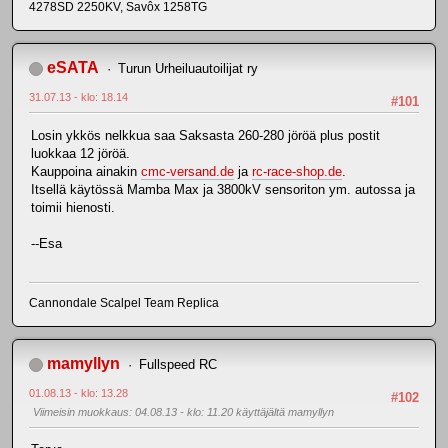
4278SD 2250KV, Savôx 1258TG
eSATA
Turun Urheiluautoilijat ry
31.07.13 - klo: 18.14
#101
Losin ykkös nelkkua saa Saksasta 260-280 jöröä plus postit
luokkaa 12 jöröä.
Kauppoina ainakin
cmc-versand.de
ja
rc-race-shop.de
.
Itsellä käytössä Mamba Max ja 3800kV sensoriton ym. autossa ja
toimii hienosti.
--Esa
Cannondale Scalpel Team Replica
mamyllyn
Fullspeed RC
01.08.13 - klo: 13.28
#102
Viimeisin muokkaus
: 04.08.13 - klo: 11.20 käyttäjältä mamyllyn