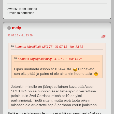
Sworkz Team Finland
Driven to perfection
mcly
31.07.13 - klo: 13.39
#94
Lainaus käyttäjältä: MiG-77 - 31.07.13 - klo: 13.33
Lainaus käyttäjältä: mcly - 31.07.13 - klo: 13.25
Eipäs unohdeta Asson sc10 4x4:sta
Hihnaveto
sen olla pitää ja paino ei ole aina niin huono asia
Jotenkin minulle on jäänyt sellainen kuva että Asson
SC10 4x4 on se huonoin Asso kilpailijoihin verrattuna
(toisin kuin 2wd Corrissa missä sc10 on yksi
parhaimipia). Tiedä sitten, mutta eipä tuota oikein
missään ole arvostettu top 3 parhaan corrin joukkoon.
Itellä ei moista kuvaa ole mutta ei ehkä se nopein auto 4x4:ssa.