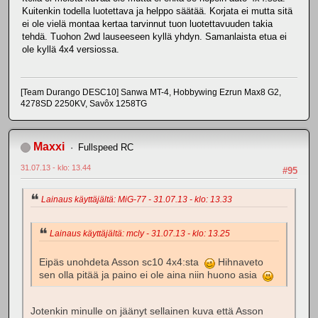
Kuitenkin todella luotettava ja helppo säätää. Korjata ei mutta sitä
ei ole vielä montaa kertaa tarvinnut tuon luotettavuuden takia
tehdä. Tuohon 2wd lauseeseen kyllä yhdyn. Samanlaista etua ei
ole kyllä 4x4 versiossa.
[Team Durango DESC10] Sanwa MT-4, Hobbywing Ezrun Max8 G2,
4278SD 2250KV, Savôx 1258TG
Maxxi
Fullspeed RC
31.07.13 - klo: 13.44
#95
Lainaus käyttäjältä: MiG-77 - 31.07.13 - klo: 13.33
Lainaus käyttäjältä: mcly - 31.07.13 - klo: 13.25
Eipäs unohdeta Asson sc10 4x4:sta
Hihnaveto
sen olla pitää ja paino ei ole aina niin huono asia
Jotenkin minulle on jäänyt sellainen kuva että Asson