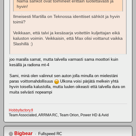
Nämä sähköt ovat toimineet erittäin luotettavasti ja
hyvin!
Ilmeisesti Martilla on Teknossa identtiset sähköt ja hyvin
toimii?
Veikkaan, että talvi ja kesäsarja voitettiin kuljettajan eikä
kaluston voimin. Veikkaisin, että Max olisi voittanut vaikka
Slashillä :)
joo maralla samat, mutta talvella varmasti sama moottori kuin
kesällä ja radiona mt-4
Sami, minä olen valinnut sen auton jolla minulla on mielestäni
paras voittomahdollisuus
Ulkona voisi pärjätä melkein yhtä
hyvin toisella kalustolla, mutta luulen oikeasti että talvella dura on
muita selvästi nopeampi
Hobbyfactory.fi
Team Associated, ARRMA RC, Team Orion, Power HD & Avid
Bigbear
Fullspeed RC