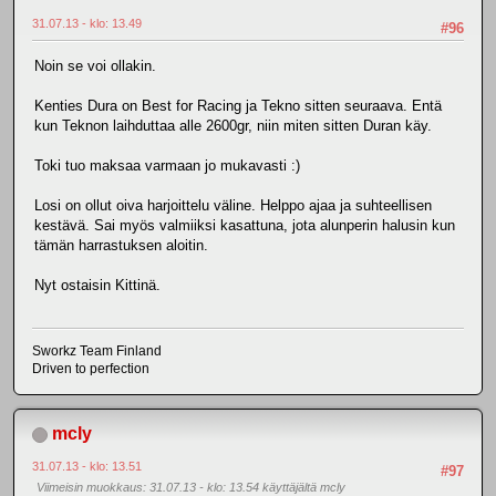
31.07.13 - klo: 13.49
#96
Noin se voi ollakin.
Kenties Dura on Best for Racing ja Tekno sitten seuraava. Entä
kun Teknon laihduttaa alle 2600gr, niin miten sitten Duran käy.
Toki tuo maksaa varmaan jo mukavasti :)
Losi on ollut oiva harjoittelu väline. Helppo ajaa ja suhteellisen
kestävä. Sai myös valmiiksi kasattuna, jota alunperin halusin kun
tämän harrastuksen aloitin.
Nyt ostaisin Kittinä.
Sworkz Team Finland
Driven to perfection
mcly
31.07.13 - klo: 13.51
#97
Viimeisin muokkaus
: 31.07.13 - klo: 13.54 käyttäjältä mcly