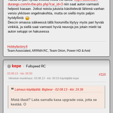
durango.com/in-the-pits.php?car_id=3
niin saat auton varmasti
helposti kasaan. Jotkut noista jutuista käsittelevät lähinnä vanhan
versio ykkösen ongelmakohtia, mutta on siellä myös paljon
hyödyllistä
Descin omassa säikeessä tällä foorumilla löytyy myös pari hyvää
vinkkiä, ja siellä saat varmasti hyviä neuvoja jos jotain mietit tai
auton setuppi on hakusessa
Hobbyfactory.fi
Team Associated, ARRMA RC, Team Orion, Power HD & Avid
kepe
Fullspeed RC
03.08.13 - klo: 00.50
#110
Viimeisin muokkaus
: 03.08.13 - klo: 00.53 käyttäjältä kepe
Lainaus käyttäjältä: Bigbear - 02.08.13 - klo: 19.36
Mistä tilasit? Laita samalla kasa upgrade osia, jotta se
kestää. O