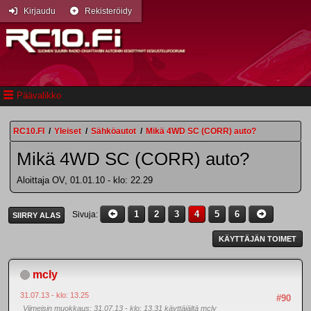
Kirjaudu
Rekisteröidy
Päävalikko
RC10.FI
/
Yleiset
/
Sähköautot
/
Mikä 4WD SC (CORR) auto?
Mikä 4WD SC (CORR) auto?
Aloittaja OV, 01.01.10 - klo: 22.29
1
2
3
4
5
6
Sivuja
SIIRRY ALAS
KÄYTTÄJÄN TOIMET
mcly
31.07.13 - klo: 13.25
#90
Viimeisin muokkaus
: 31.07.13 - klo: 13.31 käyttäjältä mcly