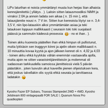
LiPo laturihan ei noista ymmärtänyt muuta kun herjas liian alhaista
kennojännitettä ( yllätys.. ). Laitoin sitten latausmoodiksi NiMH ja
virraksi 2.0A ja annoin ladata sen aikaa ( n. 15 min ), että
latausjännite nousi n. 7 V:iin. Sitten kun kennoista löytyi se n. 3,4-
3,5 V, niin lipo-latauskin alkoi ymmärtämään asiaa ja teki
latauksen loppuun mallikkaasti ( seurasin toki toki suojalasit
päässä ja sammutin kädessä prosessia
- no ei ihan.. ).
Toinen akku kuoresta päätellen ihan ehkä himpun oli pullistunut,
mutta lykkäsin sen truggyyn kiinni ja ajelin oikein mallikkaasti n.
10 minuuttia kovaa kyytiä ja ajon jälkeen kennot oli n. 4,02 ja 4,03
- toinen akku ehkä kyykkäs vähän enemmän vastaavalla ajolla,
mutta ajoin ne sitten varastointijännitteisiin ja molemmat oli
sadasosan tarkkuudella samoissa jännitteissä vielä 5 päivän
päästäkin.. joten luovutin akut kaverille pienen ohjeistuksen kera,
että joskus talvellakin olis syytä ehkä seurata ja tarvittaessa
ladatakin
Kyosho Fazer EP Subaru, Traxxas Stampedet 2WD + 4WD, Kyosho
Jetstream 800 vintagepaatti FOR SALE !, Quanum Nova Pro
quadkopteri