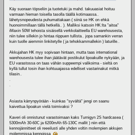
Käy suoraan töpseliin ja tuotetuki ja mahd. takuuasiat hoituu
varmaan hieman toisella tasolla täällä kotimaassa..
lähetysnopeudesta puhumattakaan ( siinä se HK on ehkä
huonoimmillaan tällä hetkellä.. ). Malliksi katsoin HK:lta "aitoa"
iMaxin 50W tehoista sisäisellä verkkolaitteella EU warehousesta,
niin tulee sillekin jo hintaa riippuen tullista.. jopa samankin verran
kuin tuolle aiemmin linkitetylle ( ja tehokkammallekin ) laturille..
Akkujahan HK myy sopivaan hintaan, mutta taas international
warehousesta tulee ihan jäätävät postikulut lipoakuille nykyään, ja
EU varastossa on taas vähän suppeempi valikoima - sieltä on
kyllä tullut tosin ihan kohtuuajassa edelliset vastarinakut mitkä
tilasin..
.
.
Asiasta kärrynpyörään - kuinkas "syvältä" jengi on saanu
kaivettua lipoakun vielä toimivaksi ?
Kaveri oli onnistunut varastoimaan kaks Turnigyn 2S hardcasea (
5300mAh 30-60C ja 6200mAh 65-130C mallit ) niin että
kennojännitteet oli reeeilusti alle yhden voltin molempien akkujen
molemmissa kennoissa