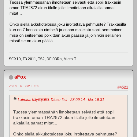
Tuossa ylemmässähän ilmoitetaan selvästi että sopii traxxasin
oman TRA2872 akun tilalle jolle ilmoitetaan aikalailla samat
mitat...
Onko siellä akkukotelossa joku irroitettava pehmuste? Traxxasilla
kun on 7-kennoisia nimhejä ja osaan malleista sopii semmoinen
misä on seitsemäs poikittain akun päässä ja joihinkin sellainen
missä se on akun päällä...
SCX10, T3 2011, TS2, DF-03Ra, Micro-T
aFox
28.09.14 - klo: 19.55
#4521
Lainaus käyttäjältä: Diese-listi - 28.09.14 - klo: 19.31
Tuossa ylemmässähän ilmoitetaan selvästi että sopii
traxxasin oman TRA2872 akun tilalle jolle ilmoitetaan
aikalailla samat mitat...
Onko siellä akkukotelossa joku irroitettava pehmuste?