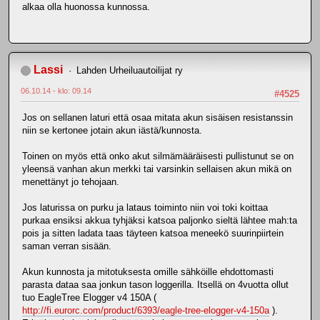
alkaa olla huonossa kunnossa.
Lassi
Lahden Urheiluautoilijat ry
06.10.14 - klo: 09.14
#4525
Jos on sellanen laturi että osaa mitata akun sisäisen resistanssin
niin se kertonee jotain akun iästä/kunnosta.
Toinen on myös että onko akut silmämääräisesti pullistunut se on
yleensä vanhan akun merkki tai varsinkin sellaisen akun mikä on
menettänyt jo tehojaan.
Jos laturissa on purku ja lataus toiminto niin voi toki koittaa
purkaa ensiksi akkua tyhjäksi katsoa paljonko sieltä lähtee mah:ta
pois ja sitten ladata taas täyteen katsoa meneekö suurinpiirtein
saman verran sisään.
Akun kunnosta ja mitotuksesta omille sähköille ehdottomasti
parasta dataa saa jonkun tason loggerilla. Itsellä on 4vuotta ollut
tuo EagleTree Elogger v4 150A (
http://fi.eurorc.com/product/6393/eagle-tree-elogger-v4-150a
).