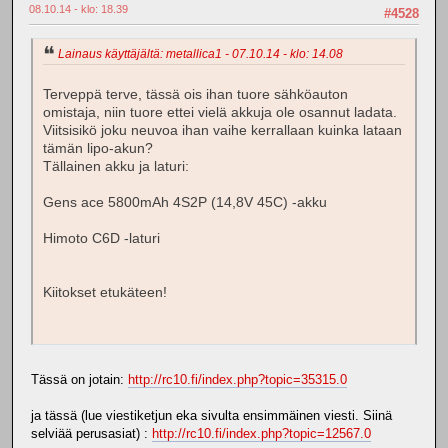
08.10.14 - klo: 18.39
#4528
Lainaus käyttäjältä: metallica1 - 07.10.14 - klo: 14.08
Terveppä terve, tässä ois ihan tuore sähköauton
omistaja, niin tuore ettei vielä akkuja ole osannut ladata.
Viitsisikö joku neuvoa ihan vaihe kerrallaan kuinka lataan
tämän lipo-akun?
Tällainen akku ja laturi:
Gens ace 5800mAh 4S2P (14,8V 45C) -akku
Himoto C6D -laturi
Kiitokset etukäteen!
Tässä on jotain:
http://rc10.fi/index.php?topic=35315.0
ja tässä (lue viestiketjun eka sivulta ensimmäinen viesti. Siinä
selviää perusasiat) :
http://rc10.fi/index.php?topic=12567.0