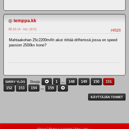
temppa.kk
08.10.14 - klo: 19.51
#4529
Mahtaakohan 25c2200mAh akut riittää drifterissä jossa on speed
passion 2500kv kone?
1
...
148
149
150
151
Sivuja
SIIRRY YLÖS
152
153
154
...
159
KÄYTTÄJÄN TOIMET