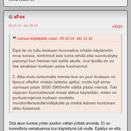
aFox
06.10.14 - klo: 06.14
#4524
Lainaus käyttäjältä: Lassi - 05.10.14 - klo: 21.32
Eipä ite oo tullu koskaan huomattua mitään käytännön
eroa tuossa, nimh/nicd taisi tuota tehdä että suorituskyky
parempi kun hieman tuli sykliä akulle, mut lipoilla en oo
itse ainakaan koskaan asiaa huomannut.
2. Aika mutu tuntumalta menee kun en juuri koskaan oo
lipocut offeihin mitään laitteita ajellut, mutta kyll sinne
varmaan jotain 3500-3900mAh väliltä pitäisi mennä. Toki
riippuen huomattavasti missä akkua käytetään, miten on
purkuarvojensa mukaan sovitettu
moottorille/autolle/välityksille ja minkä ikäinen kuntoinen
akku kyseessä.
Sitä akun kuntoa yritän juurikin vähän yrittää arvioida. Ei oo
kunnollista vertailuarvoa kun käytettynä tuli mulle. Epäilys on että