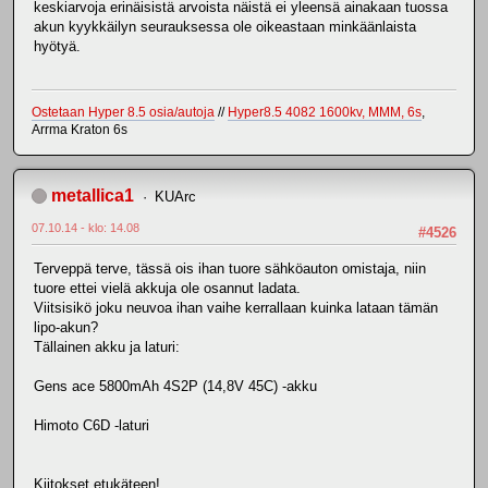
keskiarvoja erinäisistä arvoista näistä ei yleensä ainakaan tuossa
akun kyykkäilyn seurauksessa ole oikeastaan minkäänlaista
hyötyä.
Ostetaan Hyper 8.5 osia/autoja
//
Hyper8.5 4082 1600kv, MMM, 6s
,
Arrma Kraton 6s
metallica1
KUArc
07.10.14 - klo: 14.08
#4526
Terveppä terve, tässä ois ihan tuore sähköauton omistaja, niin
tuore ettei vielä akkuja ole osannut ladata.
Viitsisikö joku neuvoa ihan vaihe kerrallaan kuinka lataan tämän
lipo-akun?
Tällainen akku ja laturi:
Gens ace 5800mAh 4S2P (14,8V 45C) -akku
Himoto C6D -laturi
Kiitokset etukäteen!