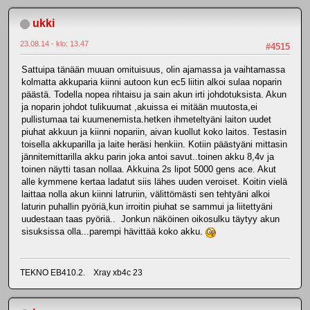
ukki
23.08.14 - klo: 13.47
#4515
Sattuipa tänään muuan omituisuus, olin ajamassa ja vaihtamassa
kolmatta akkuparia kiinni autoon kun ec5 liitin alkoi sulaa noparin
päästä. Todella nopea rihtaisu ja sain akun irti johdotuksista. Akun
ja noparin johdot tulikuumat ,akuissa ei mitään muutosta,ei
pullistumaa tai kuumenemista.hetken ihmeteltyäni laiton uudet
piuhat akkuun ja kiinni nopariin, aivan kuollut koko laitos. Testasin
toisella akkuparilla ja laite heräsi henkiin. Kotiin päästyäni mittasin
jännitemittarilla akku parin joka antoi savut..toinen akku 8,4v ja
toinen näytti tasan nollaa. Akkuina 2s lipot 5000 gens ace. Akut
alle kymmene kertaa ladatut siis lähes uuden veroiset. Koitin vielä
laittaa nolla akun kiinni latruriin, välittömästi sen tehtyäni alkoi
laturin puhallin pyöriä,kun irroitin piuhat se sammui ja liitettyäni
uudestaan taas pyöriä.. Jonkun näköinen oikosulku täytyy akun
sisuksissa olla...parempi hävittää koko akku.
TEKNO EB410.2. Xray xb4c 23