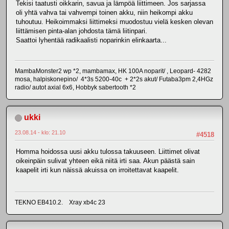
Tekisi taatusti oikkarin, savua ja lämpöä liittimeen. Jos sarjassa
oli yhtä vahva tai vahvempi toinen akku, niin heikompi akku
tuhoutuu. Heikoimmaksi liittimeksi muodostuu vielä kesken olevan
liittämisen pinta-alan johdosta tämä liitinpari.
Saattoi lyhentää radikaalisti noparinkin elinkaarta...
MambaMonster2 wp *2, mambamax, HK 100A noparit/ , Leopard- 4282
mosa, halpiskonepino/ 4*3s 5200-40c + 2*2s akut/ Futaba3pm 2,4HGz
radio/ autot axial 6x6, Hobbyk sabertooth *2
ukki
23.08.14 - klo: 21.10
#4518
Homma hoidossa uusi akku tulossa takuuseen. Liittimet olivat
oikeinpäin sulivat yhteen eikä niitä irti saa. Akun päästä sain
kaapelit irti kun näissä akuissa on irroitettavat kaapelit.
TEKNO EB410.2. Xray xb4c 23