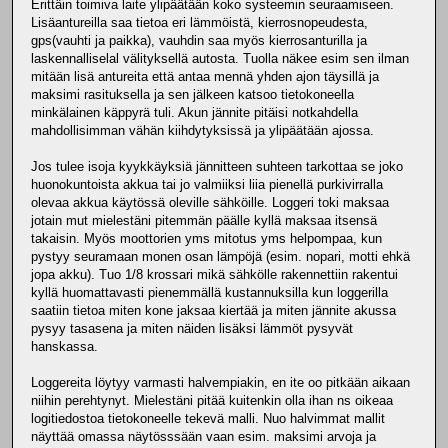
Erittäin toimiva laite ylipäätään koko systeemin seuraamiseen.
Lisäantureilla saa tietoa eri lämmöistä, kierrosnopeudesta,
gps(vauhti ja paikka), vauhdin saa myös kierrosanturilla ja
laskennalliselal välityksellä autosta. Tuolla näkee esim sen ilman
mitään lisä antureita että antaa mennä yhden ajon täysillä ja
maksimi rasituksella ja sen jälkeen katsoo tietokoneella
minkälainen käppyrä tuli. Akun jännite pitäisi notkahdella
mahdollisimman vähän kiihdytyksissä ja ylipäätään ajossa.
Jos tulee isoja kyykkäyksiä jännitteen suhteen tarkottaa se joko
huonokuntoista akkua tai jo valmiiksi liia pienellä purkivirralla
olevaa akkua käytössä oleville sähköille. Loggeri toki maksaa
jotain mut mielestäni pitemmän päälle kyllä maksaa itsensä
takaisin. Myös moottorien yms mitotus yms helpompaa, kun
pystyy seuramaan monen osan lämpöjä (esim. nopari, motti ehkä
jopa akku). Tuo 1/8 krossari mikä sähkölle rakennettiin rakentui
kyllä huomattavasti pienemmällä kustannuksilla kun loggerilla
saatiin tietoa miten kone jaksaa kiertää ja miten jännite akussa
pysyy tasasena ja miten näiden lisäksi lämmöt pysyvät
hanskassa.
Loggereita löytyy varmasti halvempiakin, en ite oo pitkään aikaan
niihin perehtynyt. Mielestäni pitää kuitenkin olla ihan ns oikeaa
logitiedostoa tietokoneelle tekevä malli. Nuo halvimmat mallit
näyttää omassa näytösssään vaan esim. maksimi arvoja ja