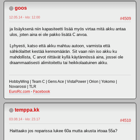
goos
12.05.14 - klo: 12.00
#4509
ja lisäyksenä niin kapasiteetti lisää myös virtaa mitä akku antaa
ulos, joten aina ei ole pakko lisätä C arvoa.
Lyhyesti, katso että akku mahtuu autoon, varmista että
sähkölaittet kestää kennomäärän. Sit vaan niin iso akku ku
mahdollista, C arvot riittävät kyllä käytännössä aina, jossei ole
draammaatisesti alimitoitettu tai heikkolaatuinen akku.
HobbyWing | Team C | Gens Ace | VistaPower | Orion | Yokomo |
Novarossi | TLR
EuroRc.com
-
Facebook
temppa.kk
03.08.14 - klo: 23.17
#4510
Haittaako jos noparissa lukee 60a mutta akusta irtoaa 55a?