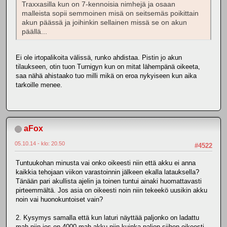
Traxxasilla kun on 7-kennoisia nimhejä ja osaan
malleista sopii semmoinen misä on seitsemäs poikittain
akun päässä ja joihinkin sellainen missä se on akun
päällä...
Ei ole irtopalikoita välissä, runko ahdistaa. Pistin jo akun
tilaukseen, otin tuon Turnigyn kun on mitat lähempänä oikeeta,
saa nähä ahistaako tuo milli mikä on eroa nykyiseen kun aika
tarkoille menee.
aFox
05.10.14 - klo: 20.50
#4522
Tuntuukohan minusta vai onko oikeesti niin että akku ei anna
kaikkia tehojaan viikon varastoinnin jälkeen ekalla latauksella?
Tänään pari akullista ajelin ja toinen tuntui ainaki huomattavasti
pirteemmältä. Jos asia on oikeesti noin niin tekeekö uusikin akku
noin vai huonokuntoiset vain?
2. Kysymys samalla että kun laturi näyttää paljonko on ladattu
mah niin jos on 4000 mah akku niin kuinka paljon siihen oikeesti