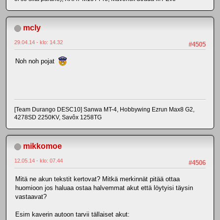
mcly
29.04.14 - klo: 14.32
#4505
Noh noh pojat
[Team Durango DESC10] Sanwa MT-4, Hobbywing Ezrun Max8 G2,
4278SD 2250KV, Savôx 1258TG
mikkomoe
12.05.14 - klo: 07.44
#4506
Mitä ne akun tekstit kertovat? Mitkä merkinnät pitää ottaa
huomioon jos haluaa ostaa halvemmat akut että löytyisi täysin
vastaavat?
Esim kaverin autoon tarvii tällaiset akut: