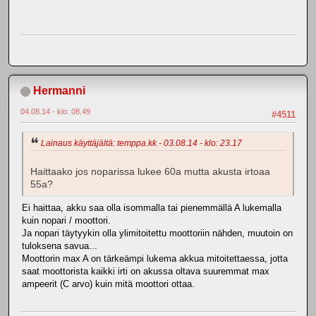
Hermanni
04.08.14 - klo: 08.49
#4511
Lainaus käyttäjältä: temppa.kk - 03.08.14 - klo: 23.17
Haittaako jos noparissa lukee 60a mutta akusta irtoaa
55a?
Ei haittaa, akku saa olla isommalla tai pienemmällä A lukemalla
kuin nopari / moottori.
Ja nopari täytyykin olla ylimitoitettu moottoriin nähden, muutoin on
tuloksena savua...
Moottorin max A on tärkeämpi lukema akkua mitoitettaessa, jotta
saat moottorista kaikki irti on akussa oltava suuremmat max
ampeerit (C arvo) kuin mitä moottori ottaa.