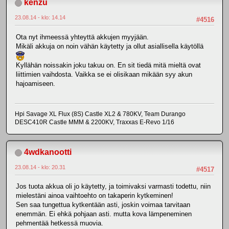
kenzu
23.08.14 - klo: 14.14
#4516
Ota nyt ihmeessä yhteyttä akkujen myyjään.
Mikäli akkuja on noin vähän käytetty ja ollut asiallisella käytöllä
Kyllähän noissakin joku takuu on. En sit tiedä mitä mieltä ovat
liittimien vaihdosta. Vaikka se ei olisikaan mikään syy akun
hajoamiseen.
Hpi Savage XL Flux (8S) Castle XL2 & 780KV, Team Durango
DESC410R Castle MMM & 2200KV, Traxxas E-Revo 1/16
4wdkanootti
23.08.14 - klo: 20.31
#4517
Jos tuota akkua oli jo käytetty, ja toimivaksi varmasti todettu, niin
mielestäni ainoa vaihtoehto on takaperin kytkeminen!
Sen saa tungettua kytkentään asti, joskin voimaa tarvitaan
enemmän. Ei ehkä pohjaan asti. mutta kova lämpeneminen
pehmentää hetkessä muovia.