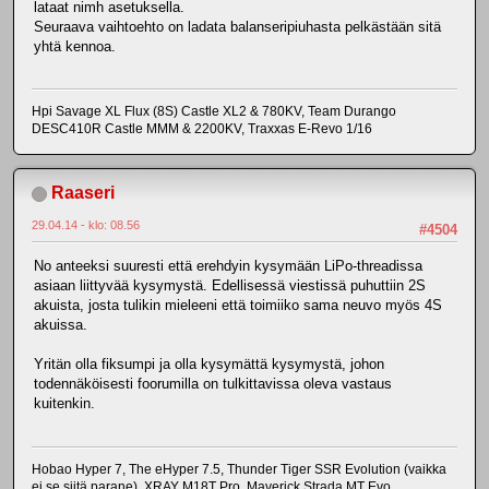
lataat nimh asetuksella.
Seuraava vaihtoehto on ladata balanseripiuhasta pelkästään sitä
yhtä kennoa.
Hpi Savage XL Flux (8S) Castle XL2 & 780KV, Team Durango
DESC410R Castle MMM & 2200KV, Traxxas E-Revo 1/16
Raaseri
29.04.14 - klo: 08.56
#4504
No anteeksi suuresti että erehdyin kysymään LiPo-threadissa
asiaan liittyvää kysymystä. Edellisessä viestissä puhuttiin 2S
akuista, josta tulikin mieleeni että toimiiko sama neuvo myös 4S
akuissa.
Yritän olla fiksumpi ja olla kysymättä kysymystä, johon
todennäköisesti foorumilla on tulkittavissa oleva vastaus
kuitenkin.
Hobao Hyper 7, The eHyper 7.5, Thunder Tiger SSR Evolution (vaikka
ei se siitä parane), XRAY M18T Pro, Maverick Strada MT Evo