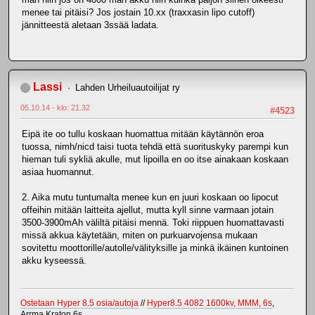
menee tai pitäisi? Jos jostain 10.xx (traxxasin lipo cutoff)
jännitteestä aletaan 3ssää ladata.
Lassi
Lahden Urheiluautoilijat ry
05.10.14 - klo: 21.32
#4523
Eipä ite oo tullu koskaan huomattua mitään käytännön eroa
tuossa, nimh/nicd taisi tuota tehdä että suorituskyky parempi kun
hieman tuli sykliä akulle, mut lipoilla en oo itse ainakaan koskaan
asiaa huomannut.
2. Aika mutu tuntumalta menee kun en juuri koskaan oo lipocut
offeihin mitään laitteita ajellut, mutta kyll sinne varmaan jotain
3500-3900mAh väliltä pitäisi mennä. Toki riippuen huomattavasti
missä akkua käytetään, miten on purkuarvojensa mukaan
sovitettu moottorille/autolle/välityksille ja minkä ikäinen kuntoinen
akku kyseessä.
Ostetaan Hyper 8.5 osia/autoja
//
Hyper8.5 4082 1600kv, MMM, 6s
,
Arrma Kraton 6s