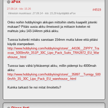
aFox
27.09.14 - klo: 15.26
#4519
Viimeisin muokkaus
: 27.09.14 - klo: 15.29 käyttäjältä aFox
Onko noihin hobbykingin akkujen mittoihin otettu kaapelit jotenki
mukaan? Pitäis uusia akku ilmeisesti ja mittasin kotelon nii
mahtuis joku 143-144mm pitkä akku.
Tuossa kuitenki mitaks sanotaan 154mm mutta lukee että pitäisi
käydä stampedeen.
http://www.hobbyking.com/hobbyking/store/__44106__ZIPPY_Tra
xxas_5000mAh_3S1P_30C_Lipo_Pack_Suits_TRA2872_EU_War
ehouse_.html
Tuossa taas vähä lyhkäsempi akku, millin pidempi ku 4000mah
akku:
http://www.hobbyking.com/hobbyking/store/__35897__Turnigy_500
0mAh_3S_30C_Lipo_Pack_EU_warehouse_.html
Kuinka tarkasti lie noi mitat ilmoitettu?