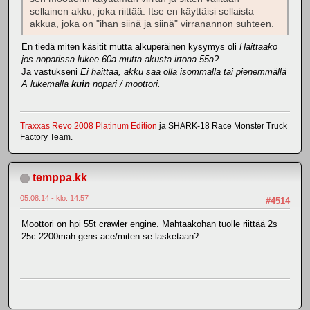
sellainen akku, joka riittää. Itse en käyttäisi sellaista
akkua, joka on "ihan siinä ja siinä" virranannon suhteen.
En tiedä miten käsitit mutta alkuperäinen kysymys oli
Haittaako
jos noparissa lukee 60a mutta akusta irtoaa 55a?
Ja vastukseni
Ei haittaa, akku saa olla isommalla tai pienemmällä
A lukemalla
kuin
nopari / moottori.
Traxxas Revo 2008 Platinum Edition
ja SHARK-18 Race Monster Truck
Factory Team.
temppa.kk
05.08.14 - klo: 14.57
#4514
Moottori on hpi 55t crawler engine. Mahtaakohan tuolle riittää 2s
25c 2200mah gens ace/miten se lasketaan?