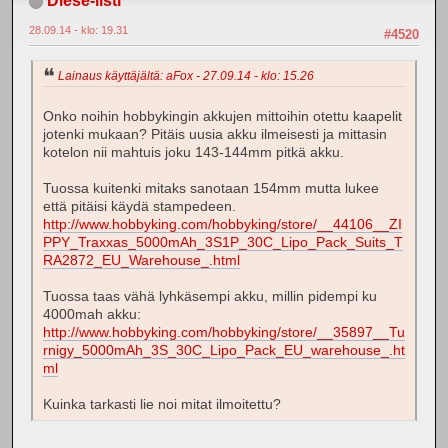
Diese-listi
28.09.14 - klo: 19.31
#4520
Lainaus käyttäjältä: aFox - 27.09.14 - klo: 15.26
Onko noihin hobbykingin akkujen mittoihin otettu kaapelit
jotenki mukaan? Pitäis uusia akku ilmeisesti ja mittasin
kotelon nii mahtuis joku 143-144mm pitkä akku.
Tuossa kuitenki mitaks sanotaan 154mm mutta lukee
että pitäisi käydä stampedeen.
http://www.hobbyking.com/hobbyking/store/__44106__ZI
PPY_Traxxas_5000mAh_3S1P_30C_Lipo_Pack_Suits_T
RA2872_EU_Warehouse_.html
Tuossa taas vähä lyhkäsempi akku, millin pidempi ku
4000mah akku:
http://www.hobbyking.com/hobbyking/store/__35897__Tu
rnigy_5000mAh_3S_30C_Lipo_Pack_EU_warehouse_.ht
ml
Kuinka tarkasti lie noi mitat ilmoitettu?