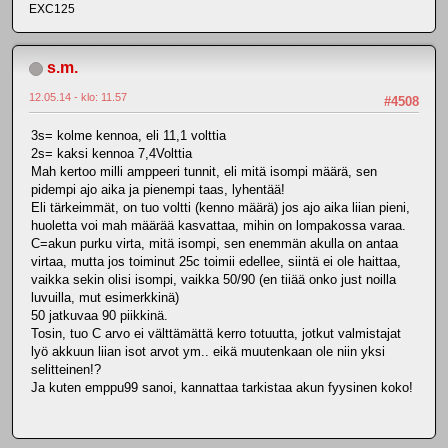
EXC125
s.m.
12.05.14 - klo: 11.57
#4508
3s= kolme kennoa, eli 11,1 volttia
2s= kaksi kennoa 7,4Volttia
Mah kertoo milli amppeeri tunnit, eli mitä isompi määrä, sen
pidempi ajo aika ja pienempi taas, lyhentää!
Eli tärkeimmät, on tuo voltti (kenno määrä) jos ajo aika liian pieni,
huoletta voi mah määrää kasvattaa, mihin on lompakossa varaa.
C=akun purku virta, mitä isompi, sen enemmän akulla on antaa
virtaa, mutta jos toiminut 25c toimii edellee, siintä ei ole haittaa,
vaikka sekin olisi isompi, vaikka 50/90 (en tiiää onko just noilla
luvuilla, mut esimerkkinä)
50 jatkuvaa 90 piikkinä.
Tosin, tuo C arvo ei välttämättä kerro totuutta, jotkut valmistajat
lyö akkuun liian isot arvot ym.. eikä muutenkaan ole niin yksi
selitteinen!?
Ja kuten emppu99 sanoi, kannattaa tarkistaa akun fyysinen koko!