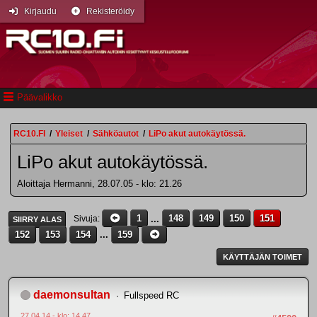
Kirjaudu
Rekisteröidy
Päävalikko
RC10.FI
/
Yleiset
/
Sähköautot
/
LiPo akut autokäytössä.
LiPo akut autokäytössä.
Aloittaja Hermanni, 28.07.05 - klo: 21.26
1
...
148
149
150
151
Sivuja
SIIRRY ALAS
152
153
154
...
159
KÄYTTÄJÄN TOIMET
daemonsultan
Fullspeed RC
27.04.14 - klo: 14.47