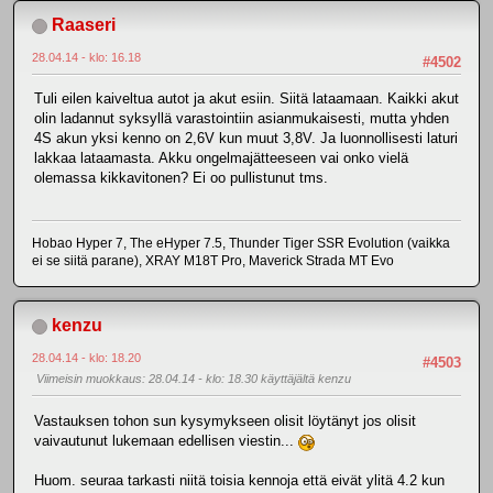
Raaseri
28.04.14 - klo: 16.18
#4502
Tuli eilen kaiveltua autot ja akut esiin. Siitä lataamaan. Kaikki akut
olin ladannut syksyllä varastointiin asianmukaisesti, mutta yhden
4S akun yksi kenno on 2,6V kun muut 3,8V. Ja luonnollisesti laturi
lakkaa lataamasta. Akku ongelmajätteeseen vai onko vielä
olemassa kikkavitonen? Ei oo pullistunut tms.
Hobao Hyper 7, The eHyper 7.5, Thunder Tiger SSR Evolution (vaikka
ei se siitä parane), XRAY M18T Pro, Maverick Strada MT Evo
kenzu
28.04.14 - klo: 18.20
#4503
Viimeisin muokkaus
: 28.04.14 - klo: 18.30 käyttäjältä kenzu
Vastauksen tohon sun kysymykseen olisit löytänyt jos olisit
vaivautunut lukemaan edellisen viestin...
Huom. seuraa tarkasti niitä toisia kennoja että eivät ylitä 4.2 kun