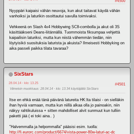
#4500
Nyyppäri kaipaisi vähän neuvoja, kun akut taitavat käydä vähän
vanhoiksi ja laturikin osoittautui savulla toimivaksi.
Vehkeenä on Slash 4x4 Hobbywing SC8-combolla ja akut oli 3S
käsittääkseni Deans-liitännällä. Tuommoista fiksumpaa vehjettä
kaipailisin laturiksi, mutta kun niistä vähemmän tiedän, niin
löytyisikö suosituksia laturista ja akuista? Ilmeisesti Hobbyking on
aika passeli paikka tilata tavaraa?
SixStars
28.04.14 - klo: 13.25
#4501
Viimeisin muokkaus
: 28.04.14 - klo: 13.34 käyttäjältä SixStars
Itse en ehkä enää tänä päivänä latureita HK:lta tilaisi - on sielläkin
ihan hyviä varmaan, mutta kun niillä alkaa olla jo painoakin, niin
näkyy rahtikuluissa + sitten mahdolliset alvit sunmuut kun tulliin
paketti jää ( ei toki aina.. )
"Halvemmalla ja helpommalla" pääsisi esim. tuolla:
http://fi.eurorc.com/product/6674/vista-power-80w-laturi-ac-dc