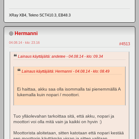
XRay XB4, Tekno SCT410.3, EB48.3
Hermanni
04.08.14 - klo: 23.16
#4513
Lainaus käyttäjältä: andetee - 04.08.14 - klo: 09.34
Lainaus käyttäjältä: Hermanni - 04.08.14 - klo: 08.49
Ei haittaa, akku saa olla isommalla tai pienemmällä A
lukemalla kuin nopari / moottori.
Tuo ylläolevahan tarkoittaa sitä, että akku, nopari ja
moottori voi olla mitä vain ja kaikki on hyvin :)
Moottorista aloitetaan, sitten katotaan että nopari kestää
sen moottorin käyttämän virran ja sitten valitaan