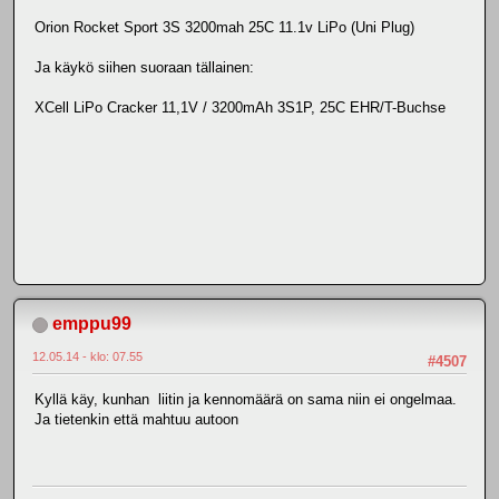
Orion Rocket Sport 3S 3200mah 25C 11.1v LiPo (Uni Plug)
Ja käykö siihen suoraan tällainen:
XCell LiPo Cracker 11,1V / 3200mAh 3S1P, 25C EHR/T-Buchse
emppu99
12.05.14 - klo: 07.55
#4507
Kyllä käy, kunhan liitin ja kennomäärä on sama niin ei ongelmaa.
Ja tietenkin että mahtuu autoon