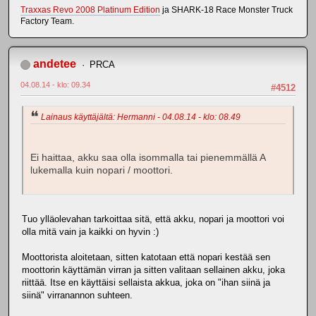
Traxxas Revo 2008 Platinum Edition
ja SHARK-18 Race Monster Truck
Factory Team.
andetee
PRCA
04.08.14 - klo: 09.34
#4512
Lainaus käyttäjältä: Hermanni - 04.08.14 - klo: 08.49
Ei haittaa, akku saa olla isommalla tai pienemmällä A
lukemalla kuin nopari / moottori.
Tuo ylläolevahan tarkoittaa sitä, että akku, nopari ja moottori voi
olla mitä vain ja kaikki on hyvin :)
Moottorista aloitetaan, sitten katotaan että nopari kestää sen
moottorin käyttämän virran ja sitten valitaan sellainen akku, joka
riittää. Itse en käyttäisi sellaista akkua, joka on "ihan siinä ja
siinä" virranannon suhteen.