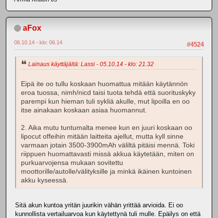
aFox
06.10.14 - klo: 06.14
#4524
Lainaus käyttäjältä: Lassi - 05.10.14 - klo: 21.32
Eipä ite oo tullu koskaan huomattua mitään käytännön
eroa tuossa, nimh/nicd taisi tuota tehdä että suorituskyky
parempi kun hieman tuli sykliä akulle, mut lipoilla en oo
itse ainakaan koskaan asiaa huomannut.
2. Aika mutu tuntumalta menee kun en juuri koskaan oo
lipocut offeihin mitään laitteita ajellut, mutta kyll sinne
varmaan jotain 3500-3900mAh väliltä pitäisi mennä. Toki
riippuen huomattavasti missä akkua käytetään, miten on
purkuarvojensa mukaan sovitettu
moottorille/autolle/välityksille ja minkä ikäinen kuntoinen
akku kyseessä.
Sitä akun kuntoa yritän juurikin vähän yrittää arvioida. Ei oo
kunnollista vertailuarvoa kun käytettynä tuli mulle. Epäilys on että