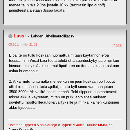
menee tai pitäisi? Jos jostain 10.xx (traxxasin lipo cutoff)
jännitteestä aletaan 3ssää ladata.
Lassi
Lahden Urheiluautoilijat ry
05.10.14 - klo: 21.32
#4523
Eipä ite oo tullu koskaan huomattua mitään käytännön eroa
tuossa, nimh/nicd taisi tuota tehdä että suorituskyky parempi kun
hieman tuli sykliä akulle, mut lipoilla en oo itse ainakaan koskaan
asiaa huomannut.
2. Aika mutu tuntumalta menee kun en juuri koskaan oo lipocut
offeihin mitään laitteita ajellut, mutta kyll sinne varmaan jotain
3500-3900mAh väliltä pitäisi mennä. Toki riippuen huomattavasti
missä akkua käytetään, miten on purkuarvojensa mukaan
sovitettu moottorille/autolle/välityksille ja minkä ikäinen kuntoinen
akku kyseessä.
Ostetaan Hyper 8.5 osia/autoja
//
Hyper8.5 4082 1600kv, MMM, 6s
,
Arrma Kraton 6s