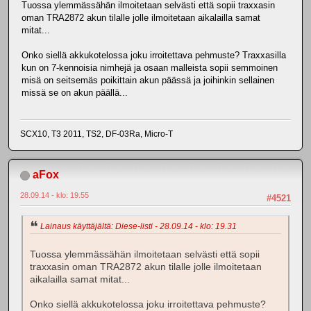
Tuossa ylemmässähän ilmoitetaan selvästi että sopii traxxasin
oman TRA2872 akun tilalle jolle ilmoitetaan aikalailla samat
mitat...
Onko siellä akkukotelossa joku irroitettava pehmuste? Traxxasilla
kun on 7-kennoisia nimhejä ja osaan malleista sopii semmoinen
misä on seitsemäs poikittain akun päässä ja joihinkin sellainen
missä se on akun päällä...
SCX10, T3 2011, TS2, DF-03Ra, Micro-T
aFox
28.09.14 - klo: 19.55
#4521
Lainaus käyttäjältä: Diese-listi - 28.09.14 - klo: 19.31
Tuossa ylemmässähän ilmoitetaan selvästi että sopii
traxxasin oman TRA2872 akun tilalle jolle ilmoitetaan
aikalailla samat mitat...
Onko siellä akkukotelossa joku irroitettava pehmuste?