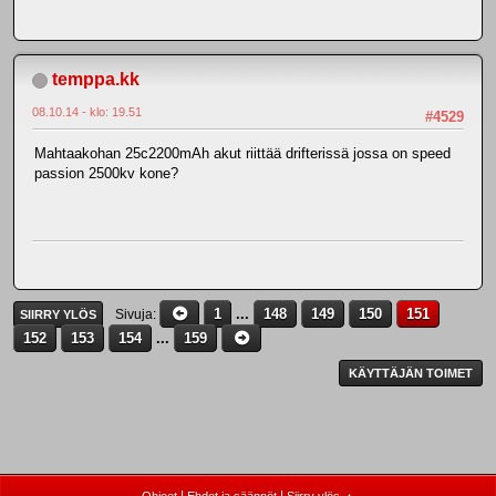
temppa.kk
08.10.14 - klo: 19.51
#4529
Mahtaakohan 25c2200mAh akut riittää drifterissä jossa on speed
passion 2500kv kone?
1
...
148
149
150
151
Sivuja
SIIRRY YLÖS
152
153
154
...
159
KÄYTTÄJÄN TOIMET