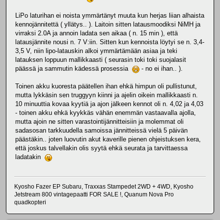
LiPo laturihan ei noista ymmärtänyt muuta kun herjas liian alhaista
kennojännitettä ( yllätys.. ). Laitoin sitten latausmoodiksi NiMH ja
virraksi 2.0A ja annoin ladata sen aikaa ( n. 15 min ), että
latausjännite nousi n. 7 V:iin. Sitten kun kennoista löytyi se n. 3,4-
3,5 V, niin lipo-latauskin alkoi ymmärtämään asiaa ja teki
latauksen loppuun mallikkaasti ( seurasin toki toki suojalasit
päässä ja sammutin kädessä prosessia
- no ei ihan.. ).
Toinen akku kuoresta päätellen ihan ehkä himpun oli pullistunut,
mutta lykkäsin sen truggyyn kiinni ja ajelin oikein mallikkaasti n.
10 minuuttia kovaa kyytiä ja ajon jälkeen kennot oli n. 4,02 ja 4,03
- toinen akku ehkä kyykkäs vähän enemmän vastaavalla ajolla,
mutta ajoin ne sitten varastointijännitteisiin ja molemmat oli
sadasosan tarkkuudella samoissa jännitteissä vielä 5 päivän
päästäkin.. joten luovutin akut kaverille pienen ohjeistuksen kera,
että joskus talvellakin olis syytä ehkä seurata ja tarvittaessa
ladatakin
Kyosho Fazer EP Subaru, Traxxas Stampedet 2WD + 4WD, Kyosho
Jetstream 800 vintagepaatti FOR SALE !, Quanum Nova Pro
quadkopteri