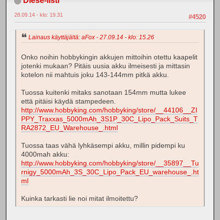
Diese-listi
28.09.14 - klo: 19.31
#4520
Lainaus käyttäjältä: aFox - 27.09.14 - klo: 15.26
Onko noihin hobbykingin akkujen mittoihin otettu kaapelit
jotenki mukaan? Pitäis uusia akku ilmeisesti ja mittasin
kotelon nii mahtuis joku 143-144mm pitkä akku.
Tuossa kuitenki mitaks sanotaan 154mm mutta lukee
että pitäisi käydä stampedeen.
http://www.hobbyking.com/hobbyking/store/__44106__ZI
PPY_Traxxas_5000mAh_3S1P_30C_Lipo_Pack_Suits_T
RA2872_EU_Warehouse_.html
Tuossa taas vähä lyhkäsempi akku, millin pidempi ku
4000mah akku:
http://www.hobbyking.com/hobbyking/store/__35897__Tu
rnigy_5000mAh_3S_30C_Lipo_Pack_EU_warehouse_.ht
ml
Kuinka tarkasti lie noi mitat ilmoitettu?