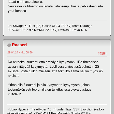
lataat nimh asetuksella.
Seuraava vaihtoehto on ladata balanseripiuhasta pelkästään sitä
yhtä kennoa.
Hpi Savage XL Flux (8S) Castle XL2 & 780KV, Team Durango
DESC410R Castle MMM & 2200KV, Traxxas E-Revo 1/16
Raaseri
29.04.14 - klo: 08.56
#4504
No anteeksi suuresti että erehdyin kysymään LiPo-threadissa
asiaan liittyvää kysymystä. Edellisessä viestissä puhuttiin 2S
akuista, josta tulikin mieleeni että toimiiko sama neuvo myös 4S
akuissa.
Yritän olla fiksumpi ja olla kysymättä kysymystä, johon
todennäköisesti foorumilla on tulkittavissa oleva vastaus
kuitenkin.
Hobao Hyper 7, The eHyper 7.5, Thunder Tiger SSR Evolution (vaikka
ei se siitä parane), XRAY M18T Pro, Maverick Strada MT Evo