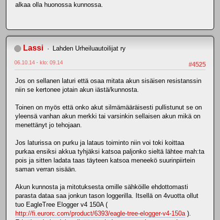
alkaa olla huonossa kunnossa.
Lassi
Lahden Urheiluautoilijat ry
06.10.14 - klo: 09.14
#4525
Jos on sellanen laturi että osaa mitata akun sisäisen resistanssin
niin se kertonee jotain akun iästä/kunnosta.
Toinen on myös että onko akut silmämääräisesti pullistunut se on
yleensä vanhan akun merkki tai varsinkin sellaisen akun mikä on
menettänyt jo tehojaan.
Jos laturissa on purku ja lataus toiminto niin voi toki koittaa
purkaa ensiksi akkua tyhjäksi katsoa paljonko sieltä lähtee mah:ta
pois ja sitten ladata taas täyteen katsoa meneekö suurinpiirtein
saman verran sisään.
Akun kunnosta ja mitotuksesta omille sähköille ehdottomasti
parasta dataa saa jonkun tason loggerilla. Itsellä on 4vuotta ollut
tuo EagleTree Elogger v4 150A (
http://fi.eurorc.com/product/6393/eagle-tree-elogger-v4-150a
).