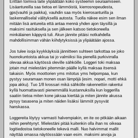
Erittäin toimiva laite ylipäätään koko systeemin seuraamiseen.
Lisäantureilla saa tietoa eri lämmöistä, kierrosnopeudesta,
gps(vauhti ja paikka), vauhdin saa myös kierrosanturilla ja
laskennalliselal välityksellä autosta. Tuolla näkee esim sen ilman
mitään lisä antureita että antaa mennä yhden ajon täysillä ja
maksimi rasituksella ja sen jälkeen katsoo tietokoneella
minkälainen käppyrä tuli. Akun jännite pitäisi notkahdella
mahdollisimman vähän kiihdytyksissä ja ylipäätään ajossa.
Jos tulee isoja kyykkäyksiä jännitteen suhteen tarkottaa se joko
huonokuntoista akkua tai jo valmiiksi liia pienellä purkivirralla
olevaa akkua käytössä oleville sähköille. Loggeri toki maksaa
jotain mut mielestäni pitemmän päälle kyllä maksaa itsensä
takaisin. Myös moottorien yms mitotus yms helpompaa, kun
pystyy seuramaan monen osan lämpöjä (esim. nopari, motti ehkä
jopa akku). Tuo 1/8 krossari mikä sähkölle rakennettiin rakentui
kyllä huomattavasti pienemmällä kustannuksilla kun loggerilla
saatiin tietoa miten kone jaksaa kiertää ja miten jännite akussa
pysyy tasasena ja miten näiden lisäksi lämmöt pysyvät
hanskassa.
Loggereita löytyy varmasti halvempiakin, en ite oo pitkään aikaan
niihin perehtynyt. Mielestäni pitää kuitenkin olla ihan ns oikeaa
logitiedostoa tietokoneelle tekevä malli. Nuo halvimmat mallit
näyttää omassa näytösssään vaan esim. maksimi arvoja ja