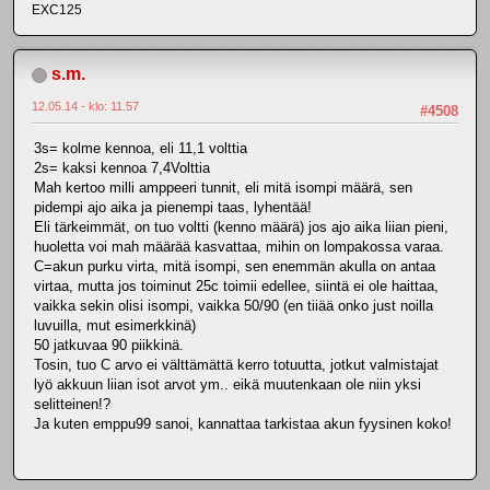
EXC125
s.m.
12.05.14 - klo: 11.57
#4508
3s= kolme kennoa, eli 11,1 volttia
2s= kaksi kennoa 7,4Volttia
Mah kertoo milli amppeeri tunnit, eli mitä isompi määrä, sen
pidempi ajo aika ja pienempi taas, lyhentää!
Eli tärkeimmät, on tuo voltti (kenno määrä) jos ajo aika liian pieni,
huoletta voi mah määrää kasvattaa, mihin on lompakossa varaa.
C=akun purku virta, mitä isompi, sen enemmän akulla on antaa
virtaa, mutta jos toiminut 25c toimii edellee, siintä ei ole haittaa,
vaikka sekin olisi isompi, vaikka 50/90 (en tiiää onko just noilla
luvuilla, mut esimerkkinä)
50 jatkuvaa 90 piikkinä.
Tosin, tuo C arvo ei välttämättä kerro totuutta, jotkut valmistajat
lyö akkuun liian isot arvot ym.. eikä muutenkaan ole niin yksi
selitteinen!?
Ja kuten emppu99 sanoi, kannattaa tarkistaa akun fyysinen koko!