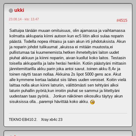
ukki
23.08.14 - klo: 13.47
#4515
Sattuipa tänään muuan omituisuus, olin ajamassa ja vaihtamassa
kolmatta akkuparia kiinni autoon kun ec5 liitin alkoi sulaa noparin
päästä. Todella nopea rihtaisu ja sain akun irti johdotuksista. Akun
ja noparin johdot tulikuumat ,akuissa ei mitään muutosta,ei
pullistumaa tai kuumenemista.hetken ihmeteltyäni laiton uudet
piuhat akkuun ja kiinni nopariin, aivan kuollut koko laitos. Testasin
toisella akkuparilla ja laite heräsi henkiin. Kotiin päästyäni mittasin
jännitemittarilla akku parin joka antoi savut..toinen akku 8,4v ja
toinen näytti tasan nollaa. Akkuina 2s lipot 5000 gens ace. Akut
alle kymmene kertaa ladatut siis lähes uuden veroiset. Koitin vielä
laittaa nolla akun kiinni latruriin, välittömästi sen tehtyäni alkoi
laturin puhallin pyöriä,kun irroitin piuhat se sammui ja liitettyäni
uudestaan taas pyöriä.. Jonkun näköinen oikosulku täytyy akun
sisuksissa olla...parempi hävittää koko akku.
TEKNO EB410.2. Xray xb4c 23