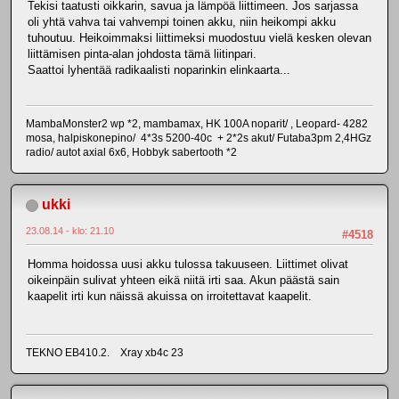
Tekisi taatusti oikkarin, savua ja lämpöä liittimeen. Jos sarjassa
oli yhtä vahva tai vahvempi toinen akku, niin heikompi akku
tuhoutuu. Heikoimmaksi liittimeksi muodostuu vielä kesken olevan
liittämisen pinta-alan johdosta tämä liitinpari.
Saattoi lyhentää radikaalisti noparinkin elinkaarta...
MambaMonster2 wp *2, mambamax, HK 100A noparit/ , Leopard- 4282
mosa, halpiskonepino/ 4*3s 5200-40c + 2*2s akut/ Futaba3pm 2,4HGz
radio/ autot axial 6x6, Hobbyk sabertooth *2
ukki
23.08.14 - klo: 21.10
#4518
Homma hoidossa uusi akku tulossa takuuseen. Liittimet olivat
oikeinpäin sulivat yhteen eikä niitä irti saa. Akun päästä sain
kaapelit irti kun näissä akuissa on irroitettavat kaapelit.
TEKNO EB410.2. Xray xb4c 23