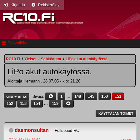
Kirjaudu
Rekisteröidy
Päävalikko
RC10.FI
/
Yleiset
/
Sähköautot
/
LiPo akut autokäytössä.
LiPo akut autokäytössä.
Aloittaja Hermanni, 28.07.05 - klo: 21.26
1
...
148
149
150
151
Sivuja
SIIRRY ALAS
152
153
154
...
159
KÄYTTÄJÄN TOIMET
daemonsultan
Fullspeed RC
27.04.14 - klo: 14.47