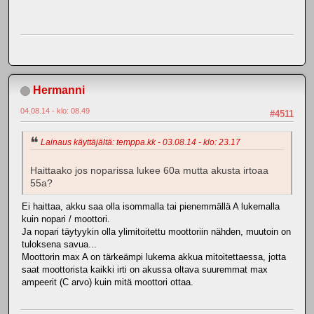
Hermanni
04.08.14 - klo: 08.49
#4511
Lainaus käyttäjältä: temppa.kk - 03.08.14 - klo: 23.17
Haittaako jos noparissa lukee 60a mutta akusta irtoaa
55a?
Ei haittaa, akku saa olla isommalla tai pienemmällä A lukemalla
kuin nopari / moottori.
Ja nopari täytyykin olla ylimitoitettu moottoriin nähden, muutoin on
tuloksena savua...
Moottorin max A on tärkeämpi lukema akkua mitoitettaessa, jotta
saat moottorista kaikki irti on akussa oltava suuremmat max
ampeerit (C arvo) kuin mitä moottori ottaa.