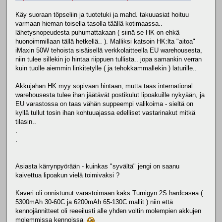
Käy suoraan töpseliin ja tuotetuki ja mahd. takuuasiat hoituu
varmaan hieman toisella tasolla täällä kotimaassa..
lähetysnopeudesta puhumattakaan ( siinä se HK on ehkä
huonoimmillaan tällä hetkellä.. ). Malliksi katsoin HK:lta "aitoa"
iMaxin 50W tehoista sisäisellä verkkolaitteella EU warehousesta,
niin tulee sillekin jo hintaa riippuen tullista.. jopa samankin verran
kuin tuolle aiemmin linkitetylle ( ja tehokkammallekin ) laturille..
Akkujahan HK myy sopivaan hintaan, mutta taas international
warehousesta tulee ihan jäätävät postikulut lipoakuille nykyään, ja
EU varastossa on taas vähän suppeempi valikoima - sieltä on
kyllä tullut tosin ihan kohtuuajassa edelliset vastarinakut mitkä
tilasin..
.
.
Asiasta kärrynpyörään - kuinkas "syvältä" jengi on saanu
kaivettua lipoakun vielä toimivaksi ?
Kaveri oli onnistunut varastoimaan kaks Turnigyn 2S hardcasea (
5300mAh 30-60C ja 6200mAh 65-130C mallit ) niin että
kennojännitteet oli reeeilusti alle yhden voltin molempien akkujen
molemmissa kennoissa