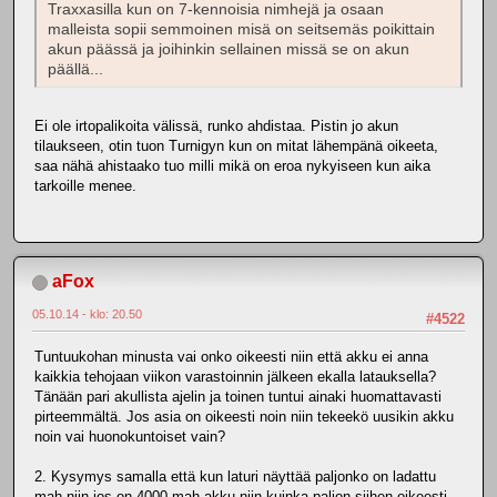
Traxxasilla kun on 7-kennoisia nimhejä ja osaan
malleista sopii semmoinen misä on seitsemäs poikittain
akun päässä ja joihinkin sellainen missä se on akun
päällä...
Ei ole irtopalikoita välissä, runko ahdistaa. Pistin jo akun
tilaukseen, otin tuon Turnigyn kun on mitat lähempänä oikeeta,
saa nähä ahistaako tuo milli mikä on eroa nykyiseen kun aika
tarkoille menee.
aFox
05.10.14 - klo: 20.50
#4522
Tuntuukohan minusta vai onko oikeesti niin että akku ei anna
kaikkia tehojaan viikon varastoinnin jälkeen ekalla latauksella?
Tänään pari akullista ajelin ja toinen tuntui ainaki huomattavasti
pirteemmältä. Jos asia on oikeesti noin niin tekeekö uusikin akku
noin vai huonokuntoiset vain?
2. Kysymys samalla että kun laturi näyttää paljonko on ladattu
mah niin jos on 4000 mah akku niin kuinka paljon siihen oikeesti