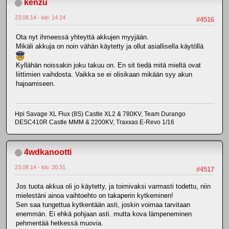
kenzu
23.08.14 - klo: 14.14
#4516
Ota nyt ihmeessä yhteyttä akkujen myyjään.
Mikäli akkuja on noin vähän käytetty ja ollut asiallisella käytöllä
Kyllähän noissakin joku takuu on. En sit tiedä mitä mieltä ovat
liittimien vaihdosta. Vaikka se ei olisikaan mikään syy akun
hajoamiseen.
Hpi Savage XL Flux (8S) Castle XL2 & 780KV, Team Durango
DESC410R Castle MMM & 2200KV, Traxxas E-Revo 1/16
4wdkanootti
23.08.14 - klo: 20.31
#4517
Jos tuota akkua oli jo käytetty, ja toimivaksi varmasti todettu, niin
mielestäni ainoa vaihtoehto on takaperin kytkeminen!
Sen saa tungettua kytkentään asti, joskin voimaa tarvitaan
enemmän. Ei ehkä pohjaan asti. mutta kova lämpeneminen
pehmentää hetkessä muovia.