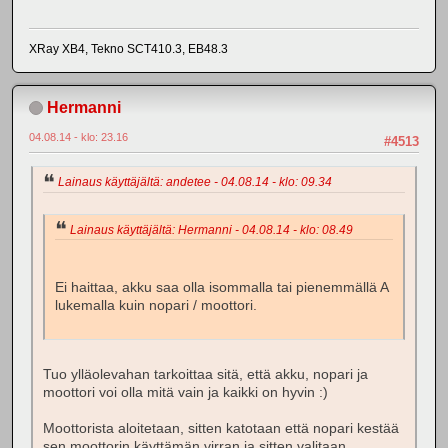
XRay XB4, Tekno SCT410.3, EB48.3
Hermanni
04.08.14 - klo: 23.16
#4513
Lainaus käyttäjältä: andetee - 04.08.14 - klo: 09.34
Lainaus käyttäjältä: Hermanni - 04.08.14 - klo: 08.49
Ei haittaa, akku saa olla isommalla tai pienemmällä A
lukemalla kuin nopari / moottori.
Tuo ylläolevahan tarkoittaa sitä, että akku, nopari ja
moottori voi olla mitä vain ja kaikki on hyvin :)
Moottorista aloitetaan, sitten katotaan että nopari kestää
sen moottorin käyttämän virran ja sitten valitaan