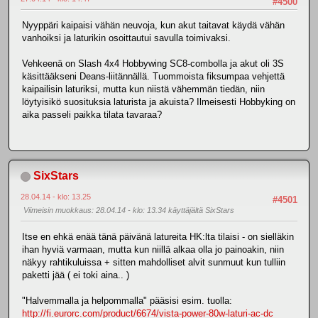
#4500
Nyyppäri kaipaisi vähän neuvoja, kun akut taitavat käydä vähän
vanhoiksi ja laturikin osoittautui savulla toimivaksi.
Vehkeenä on Slash 4x4 Hobbywing SC8-combolla ja akut oli 3S
käsittääkseni Deans-liitännällä. Tuommoista fiksumpaa vehjettä
kaipailisin laturiksi, mutta kun niistä vähemmän tiedän, niin
löytyisikö suosituksia laturista ja akuista? Ilmeisesti Hobbyking on
aika passeli paikka tilata tavaraa?
SixStars
28.04.14 - klo: 13.25
#4501
Viimeisin muokkaus
: 28.04.14 - klo: 13.34 käyttäjältä SixStars
Itse en ehkä enää tänä päivänä latureita HK:lta tilaisi - on sielläkin
ihan hyviä varmaan, mutta kun niillä alkaa olla jo painoakin, niin
näkyy rahtikuluissa + sitten mahdolliset alvit sunmuut kun tulliin
paketti jää ( ei toki aina.. )
"Halvemmalla ja helpommalla" pääsisi esim. tuolla:
http://fi.eurorc.com/product/6674/vista-power-80w-laturi-ac-dc