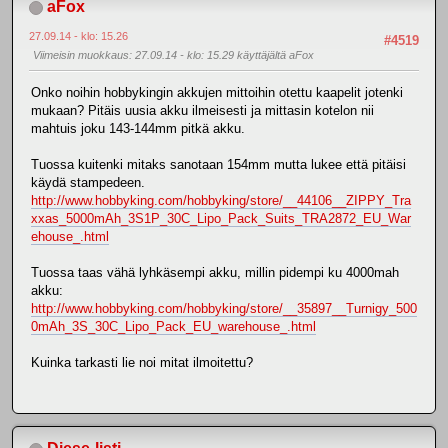
aFox
27.09.14 - klo: 15.26
#4519
Viimeisin muokkaus
: 27.09.14 - klo: 15.29 käyttäjältä aFox
Onko noihin hobbykingin akkujen mittoihin otettu kaapelit jotenki
mukaan? Pitäis uusia akku ilmeisesti ja mittasin kotelon nii
mahtuis joku 143-144mm pitkä akku.
Tuossa kuitenki mitaks sanotaan 154mm mutta lukee että pitäisi
käydä stampedeen.
http://www.hobbyking.com/hobbyking/store/__44106__ZIPPY_Tra
xxas_5000mAh_3S1P_30C_Lipo_Pack_Suits_TRA2872_EU_War
ehouse_.html
Tuossa taas vähä lyhkäsempi akku, millin pidempi ku 4000mah
akku:
http://www.hobbyking.com/hobbyking/store/__35897__Turnigy_500
0mAh_3S_30C_Lipo_Pack_EU_warehouse_.html
Kuinka tarkasti lie noi mitat ilmoitettu?