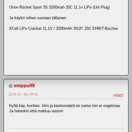
Orion Rocket Sport 3S 3200mah 25C 11.1v LiPo (Uni Plug)
Ja käykö siihen suoraan tällainen:
XCell LiPo Cracker 11,1V / 3200mAh 3S1P, 25C EHR/T-Buchse
emppu99
12.05.14 - klo: 07.55
#4507
Kyllä käy, kunhan liitin ja kennomäärä on sama niin ei ongelmaa.
Ja tietenkin että mahtuu autoon