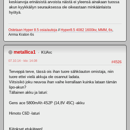
keskiarvoja erinäisistä arvoista näistä ei yleensä ainakaan tuossa
akun kyykkäilyn seurauksessa ole oikeastaan minkäänlaista
hyötyä.
Ostetaan Hyper 8.5 osia/autoja
//
Hyper8.5 4082 1600kv, MMM, 6s
,
Arrma Kraton 6s
metallica1
KUArc
07.10.14 - klo: 14.08
#4526
Terveppä terve, tässä ois ihan tuore sähköauton omistaja, niin
tuore ettei vielä akkuja ole osannut ladata.
Viitsisikö joku neuvoa ihan vaihe kerrallaan kuinka lataan tämän
lipo-akun?
Tällainen akku ja laturi:
Gens ace 5800mAh 4S2P (14,8V 45C) -akku
Himoto C6D -laturi
Kiitokset etukäteen!