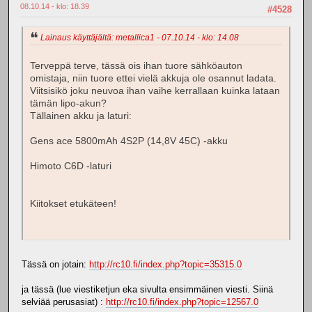
08.10.14 - klo: 18.39
#4528
Lainaus käyttäjältä: metallica1 - 07.10.14 - klo: 14.08
Terveppä terve, tässä ois ihan tuore sähköauton
omistaja, niin tuore ettei vielä akkuja ole osannut ladata.
Viitsisikö joku neuvoa ihan vaihe kerrallaan kuinka lataan
tämän lipo-akun?
Tällainen akku ja laturi:
Gens ace 5800mAh 4S2P (14,8V 45C) -akku
Himoto C6D -laturi
Kiitokset etukäteen!
Tässä on jotain:
http://rc10.fi/index.php?topic=35315.0
ja tässä (lue viestiketjun eka sivulta ensimmäinen viesti. Siinä
selviää perusasiat) :
http://rc10.fi/index.php?topic=12567.0