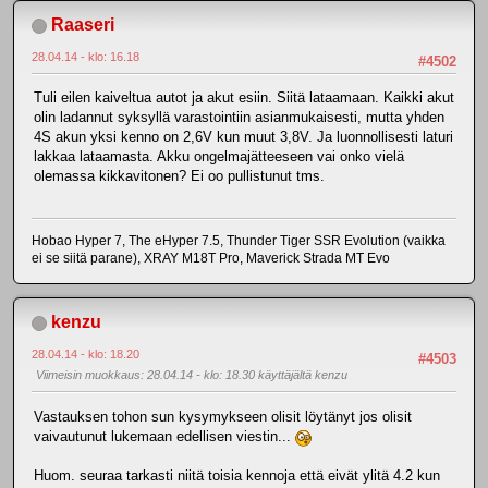
Raaseri
28.04.14 - klo: 16.18
#4502
Tuli eilen kaiveltua autot ja akut esiin. Siitä lataamaan. Kaikki akut
olin ladannut syksyllä varastointiin asianmukaisesti, mutta yhden
4S akun yksi kenno on 2,6V kun muut 3,8V. Ja luonnollisesti laturi
lakkaa lataamasta. Akku ongelmajätteeseen vai onko vielä
olemassa kikkavitonen? Ei oo pullistunut tms.
Hobao Hyper 7, The eHyper 7.5, Thunder Tiger SSR Evolution (vaikka
ei se siitä parane), XRAY M18T Pro, Maverick Strada MT Evo
kenzu
28.04.14 - klo: 18.20
#4503
Viimeisin muokkaus
: 28.04.14 - klo: 18.30 käyttäjältä kenzu
Vastauksen tohon sun kysymykseen olisit löytänyt jos olisit
vaivautunut lukemaan edellisen viestin...
Huom. seuraa tarkasti niitä toisia kennoja että eivät ylitä 4.2 kun