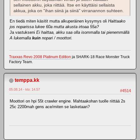
sellainen akku, joka riittää. Itse en käyttäisi sellaista
akkua, joka on "ihan siinä ja siinä" virranannon suhteen.
En tiedä miten käsitit mutta alkuperäinen kysymys oli
Haittaako
jos noparissa lukee 60a mutta akusta irtoaa 55a?
Ja vastukseni
Ei haittaa, akku saa olla isommalla tai pienemmällä
A lukemalla
kuin
nopari / moottori.
Traxxas Revo 2008 Platinum Edition
ja SHARK-18 Race Monster Truck
Factory Team.
temppa.kk
05.08.14 - klo: 14.57
#4514
Moottori on hpi 55t crawler engine. Mahtaakohan tuolle riittää 2s
25c 2200mah gens ace/miten se lasketaan?