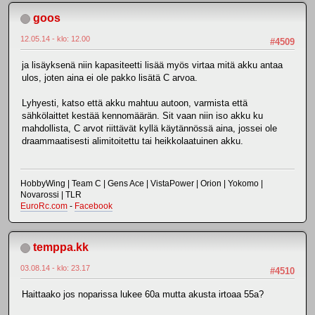
goos
12.05.14 - klo: 12.00
#4509
ja lisäyksenä niin kapasiteetti lisää myös virtaa mitä akku antaa
ulos, joten aina ei ole pakko lisätä C arvoa.
Lyhyesti, katso että akku mahtuu autoon, varmista että
sähkölaittet kestää kennomäärän. Sit vaan niin iso akku ku
mahdollista, C arvot riittävät kyllä käytännössä aina, jossei ole
draammaatisesti alimitoitettu tai heikkolaatuinen akku.
HobbyWing | Team C | Gens Ace | VistaPower | Orion | Yokomo |
Novarossi | TLR
EuroRc.com
-
Facebook
temppa.kk
03.08.14 - klo: 23.17
#4510
Haittaako jos noparissa lukee 60a mutta akusta irtoaa 55a?