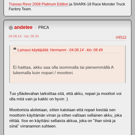
Traxxas Revo 2008 Platinum Edition
ja SHARK-18 Race Monster Truck
Factory Team.
andetee
PRCA
04.08.14 - klo: 09.34
#4512
Lainaus käyttäjältä: Hermanni - 04.08.14 - klo: 08.49
Ei haittaa, akku saa olla isommalla tai pienemmällä A
lukemalla kuin nopari / moottori.
Tuo ylläolevahan tarkoittaa sitä, että akku, nopari ja moottori voi
olla mitä vain ja kaikki on hyvin :)
Moottorista aloitetaan, sitten katotaan että nopari kestää sen
moottorin käyttämän virran ja sitten valitaan sellainen akku, joka
riittää. Itse en käyttäisi sellaista akkua, joka on "ihan siinä ja
siinä" virranannon suhteen.