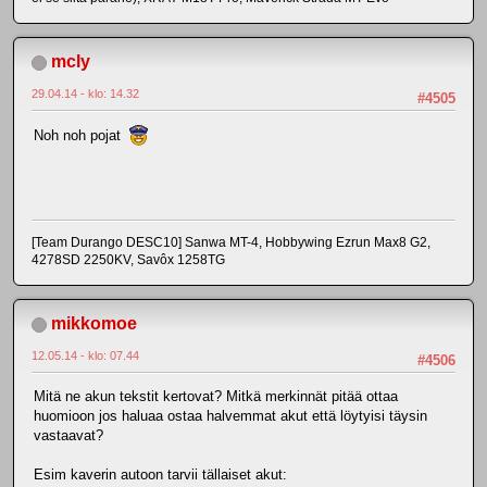
mcly
29.04.14 - klo: 14.32
#4505
Noh noh pojat
[Team Durango DESC10] Sanwa MT-4, Hobbywing Ezrun Max8 G2,
4278SD 2250KV, Savôx 1258TG
mikkomoe
12.05.14 - klo: 07.44
#4506
Mitä ne akun tekstit kertovat? Mitkä merkinnät pitää ottaa
huomioon jos haluaa ostaa halvemmat akut että löytyisi täysin
vastaavat?
Esim kaverin autoon tarvii tällaiset akut: