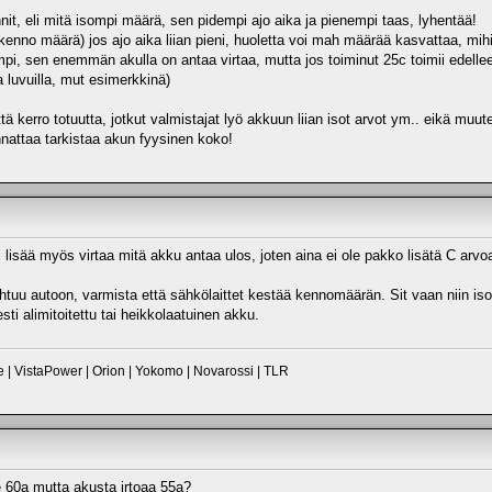
nit, eli mitä isompi määrä, sen pidempi ajo aika ja pienempi taas, lyhentää!
 (kenno määrä) jos ajo aika liian pieni, huoletta voi mah määrää kasvattaa, m
pi, sen enemmän akulla on antaa virtaa, mutta jos toiminut 25c toimii edellee, 
la luvuilla, mut esimerkkinä)
tä kerro totuutta, jotkut valmistajat lyö akkuun liian isot arvot ym.. eikä muut
attaa tarkistaa akun fyysinen koko!
i lisää myös virtaa mitä akku antaa ulos, joten aina ei ole pakko lisätä C arvo
tuu autoon, varmista että sähkölaittet kestää kennomäärän. Sit vaan niin iso 
ti alimitoitettu tai heikkolaatuinen akku.
| VistaPower | Orion | Yokomo | Novarossi | TLR
e 60a mutta akusta irtoaa 55a?