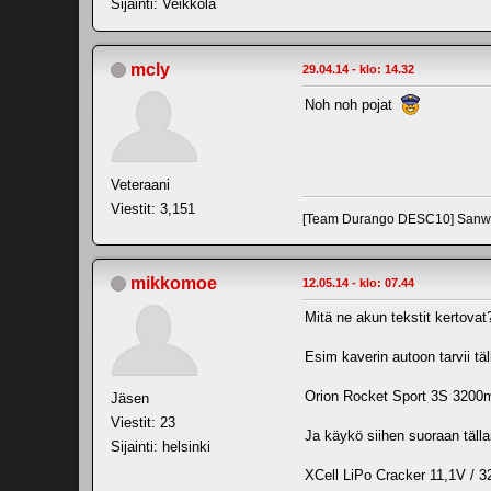
Sijainti: Veikkola
mcly
29.04.14 - klo: 14.32
Noh noh pojat
Veteraani
Viestit: 3,151
[Team Durango DESC10] Sanw
mikkomoe
12.05.14 - klo: 07.44
Mitä ne akun tekstit kertova
Esim kaverin autoon tarvii täl
Orion Rocket Sport 3S 3200m
Jäsen
Viestit: 23
Ja käykö siihen suoraan tälla
Sijainti: helsinki
XCell LiPo Cracker 11,1V /