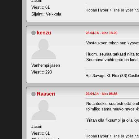
Jäsen
Viestit: 61
Hobao Hyper 7, The eHyper 7.5,
Sijainti: Veikkola
kenzu
28.04.14 - klo: 18.20
Vastauksen tohon sun kysymyks
Huom. seuraa tarkasti niitä to
Seuraava vaihtoehto on ladat
Vanhempi jäsen
Viestit: 293
Hpi Savage XL Flux (8S) Cast
Raaseri
29.04.14 - klo: 08.56
No anteeksi suuresti että ere
toimiiko sama neuvo myös 4
Yritän olla fiksumpi ja olla 
Jäsen
Viestit: 61
Hobao Hyper 7, The eHyper 7.5,