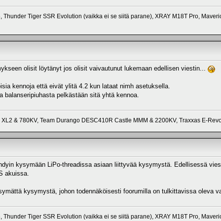
 Thunder Tiger SSR Evolution (vaikka ei se siitä parane), XRAY M18T Pro, Maver
een olisit löytänyt jos olisit vaivautunut lukemaan edellisen viestin...
isia kennoja että eivät ylitä 4.2 kun lataat nimh asetuksella.
a balanseripiuhasta pelkästään sitä yhtä kennoa.
le XL2 & 780KV, Team Durango DESC410R Castle MMM & 2200KV, Traxxas E-Revo
hdyin kysymään LiPo-threadissa asiaan liittyvää kysymystä. Edellisessä viestis
S akuissa.
kysymättä kysymystä, johon todennäköisesti foorumilla on tulkittavissa oleva v
 Thunder Tiger SSR Evolution (vaikka ei se siitä parane), XRAY M18T Pro, Maver