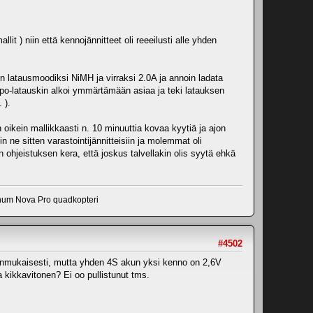
) niin että kennojännitteet oli reeeilusti alle yhden
ten latausmoodiksi NiMH ja virraksi 2.0A ja annoin ladata
n lipo-latauskin alkoi ymmärtämään asiaa ja teki latauksen
 ).
 oikein mallikkaasti n. 10 minuuttia kovaa kyytiä ja ajon
 ne sitten varastointijännitteisiin ja molemmat oli
 ohjeistuksen kera, että joskus talvellakin olis syytä ehkä
num Nova Pro quadkopteri
#4502
 asianmukaisesti, mutta yhden 4S akun yksi kenno on 2,6V
 kikkavitonen? Ei oo pullistunut tms.