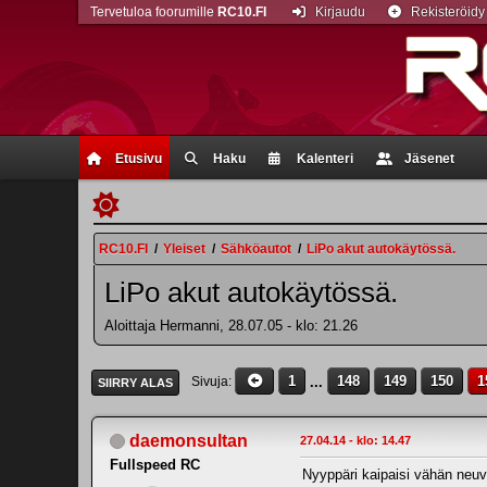
Tervetuloa foorumille
RC10.FI
Kirjaudu
Rekisteröidy
Etusivu
Haku
Kalenteri
Jäsenet
RC10.FI
/
Yleiset
/
Sähköautot
/
LiPo akut autokäytössä.
LiPo akut autokäytössä.
Aloittaja Hermanni, 28.07.05 - klo: 21.26
1
...
148
149
150
1
Sivuja
SIIRRY ALAS
daemonsultan
27.04.14 - klo: 14.47
Fullspeed RC
Nyyppäri kaipaisi vähän neuvo