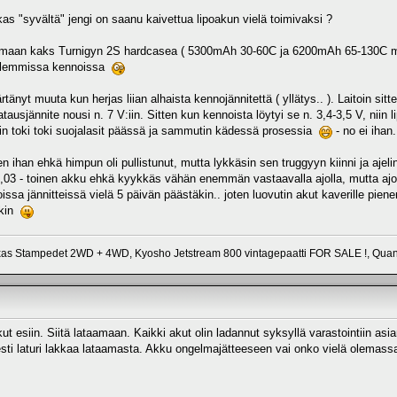
as "syvältä" jengi on saanu kaivettua lipoakun vielä toimivaksi ?
oimaan kaks Turnigyn 2S hardcasea ( 5300mAh 30-60C ja 6200mAh 65-130C mallit 
molemmissa kennoissa
tänyt muuta kun herjas liian alhaista kennojännitettä ( yllätys.. ). Laitoin sit
latausjännite nousi n. 7 V:iin. Sitten kun kennoista löytyi se n. 3,4-3,5 V, nii
sin toki toki suojalasit päässä ja sammutin kädessä prosessia
- no ei ihan..
n ihan ehkä himpun oli pullistunut, mutta lykkäsin sen truggyyn kiinni ja ajelin
 4,03 - toinen akku ehkä kyykkäs vähän enemmän vastaavalla ajolla, mutta ajoin
sa jännitteissä vielä 5 päivän päästäkin.. joten luovutin akut kaverille pienen
akin
xas Stampedet 2WD + 4WD, Kyosho Jetstream 800 vintagepaatti FOR SALE !, Qua
 akut esiin. Siitä lataamaan. Kaikki akut olin ladannut syksyllä varastointiin
sti laturi lakkaa lataamasta. Akku ongelmajätteeseen vai onko vielä olemassa