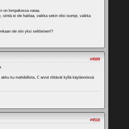
ihin on lompakossa varaa.
siintä ei ole haittaa, vaikka sekin olisi isompi, vaikka
enkaan ole niin yksi selitteinen!?
#4509
a.
akku ku mahdollista, C arvot riittävät kyllä käytännössä
#4510