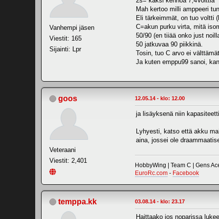
2s= kaksi kennoa 7,4Volttia
Mah kertoo milli amppeeri tun
Eli tärkeimmät, on tuo voltti
C=akun purku virta, mitä isom
Vanhempi jäsen
50/90 (en tiiää onko just noil
Viestit: 165
50 jatkuvaa 90 piikkinä.
Sijainti: Lpr
Tosin, tuo C arvo ei välttämät
Ja kuten emppu99 sanoi, kann
goos
12.05.14 - klo: 12.00
ja lisäyksenä niin kapasiteett
Lyhyesti, katso että akku mah
aina, jossei ole draammaatises
Veteraani
Viestit: 2,401
HobbyWing | Team C | Gens Ace 
EuroRc.com
-
Facebook
temppa.kk
03.08.14 - klo: 23.17
Haittaako jos noparissa luke