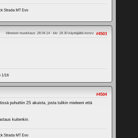
ick Strada MT Evo
Viimeisin muokkaus
: 28.04.14 - klo: 18.30 käyttäjältä kenzu
#4503
 1/16
#4504
sä puhuttiin 2S akuista, josta tulikin mieleeni että
astaus kuitenkin.
ick Strada MT Evo