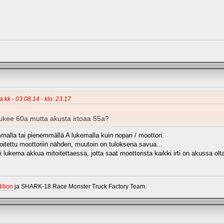
.kk - 03.08.14 - klo: 23.17
lukee 60a mutta akusta irtoaa 55a?
mmalla tai pienemmällä A lukemalla kuin nopari / moottori.
itoitettu moottoriin nähden, muutoin on tuloksena savua...
 lukema akkua mitoitettaessa, jotta saat moottorista kaikki irti on akussa o
ition
ja SHARK-18 Race Monster Truck Factory Team.