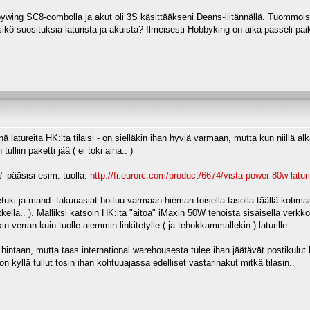
ing SC8-combolla ja akut oli 3S käsittääkseni Deans-liitännällä. Tuommoista 
ikö suosituksia laturista ja akuista? Ilmeisesti Hobbyking on aika passeli paik
 latureita HK:lta tilaisi - on sielläkin ihan hyviä varmaan, mutta kun niillä alk
ulliin paketti jää ( ei toki aina.. )
 pääsisi esim. tuolla:
http://fi.eurorc.com/product/6674/vista-power-80w-latur
tetuki ja mahd. takuuasiat hoituu varmaan hieman toisella tasolla täällä kot
ellä.. ). Malliksi katsoin HK:lta "aitoa" iMaxin 50W tehoista sisäisellä verkkol
in verran kuin tuolle aiemmin linkitetylle ( ja tehokkammallekin ) laturille..
ntaan, mutta taas international warehousesta tulee ihan jäätävät postikulut 
n kyllä tullut tosin ihan kohtuuajassa edelliset vastarinakut mitkä tilasin..