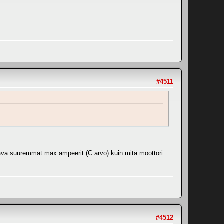
#4511
ltava suuremmat max ampeerit (C arvo) kuin mitä moottori
#4512