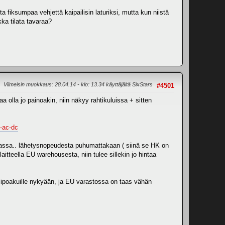
fiksumpaa vehjettä kaipailisin laturiksi, mutta kun niistä
ka tilata tavaraa?
Viimeisin muokkaus
: 28.04.14 - klo: 13.34 käyttäjältä SixStars
#4501
aa olla jo painoakin, niin näkyy rahtikuluissa + sitten
i-ac-dc
imaassa.. lähetysnopeudesta puhumattakaan ( siinä se HK on
aitteella EU warehousesta, niin tulee sillekin jo hintaa
lipoakuille nykyään, ja EU varastossa on taas vähän