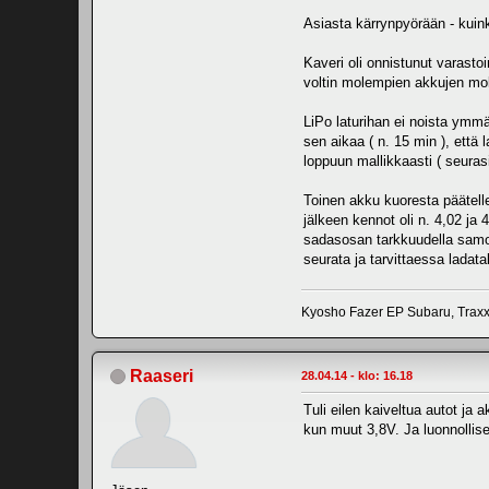
Asiasta kärrynpyörään - kuink
Kaveri oli onnistunut varast
voltin molempien akkujen 
LiPo laturihan ei noista ymmär
sen aikaa ( n. 15 min ), että 
loppuun mallikkaasti ( seura
Toinen akku kuoresta päätelle
jälkeen kennot oli n. 4,02 ja
sadasosan tarkkuudella samois
seurata ja tarvittaessa ladat
Kyosho Fazer EP Subaru, Trax
Raaseri
28.04.14 - klo: 16.18
Tuli eilen kaiveltua autot ja
kun muut 3,8V. Ja luonnollise