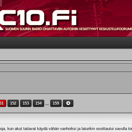
51
152
153
154
...
159
ja, kun akut taitavat käydä vähän vanhoiksi ja laturikin osoittautui savulla to