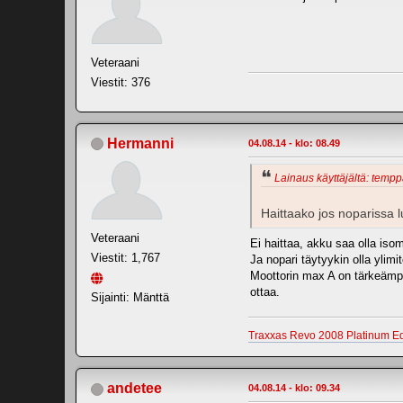
Veteraani
Viestit: 376
Hermanni
04.08.14 - klo: 08.49
Lainaus käyttäjältä: temppa
Haittaako jos noparissa 
Veteraani
Ei haittaa, akku saa olla iso
Viestit: 1,767
Ja nopari täytyykin olla ylim
Moottorin max A on tärkeämpi
ottaa.
Sijainti: Mänttä
Traxxas Revo 2008 Platinum Ed
andetee
04.08.14 - klo: 09.34