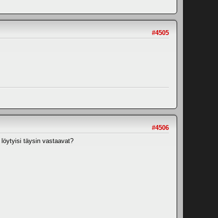
#4505
#4506
löytyisi täysin vastaavat?