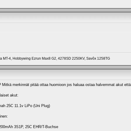
a MT-4, Hobbywing Ezrun Max8 G2, 4278SD 2250KV, Savôx 1258TG
t? Mitkä merkinnät pitää ottaa huomioon jos haluaa ostaa halvemmat akut että 
laiset akut:
ah 25C 11.1v LiPo (Uni Plug)
inen:
 3200mAh 3S1P, 25C EHR/T-Buchse