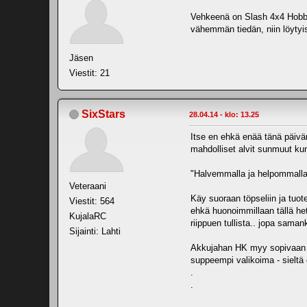
Vehkeenä on Slash 4x4 Hobbyw
vähemmän tiedän, niin löytyis
Jäsen
Viestit: 21
SixStars
28.04.14 - klo: 13.25
Itse en ehkä enää tänä päivänä
mahdolliset alvit sunmuut kun t
"Halvemmalla ja helpommalla"
Veteraani
Käy suoraan töpseliin ja tuo
Viestit: 564
ehkä huonoimmillaan tällä hetk
KujalaRC
riippuen tullista.. jopa samank
Sijainti: Lahti
Akkujahan HK myy sopivaan hi
suppeempi valikoima - sieltä o
.
.