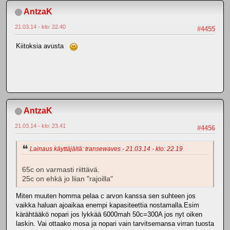
AntzaK
21.03.14 - klo: 22.40
#4455
Kiitoksia avusta
AntzaK
21.03.14 - klo: 23.41
#4456
Lainaus käyttäjältä: transewaves - 21.03.14 - klo: 22.19
65c on varmasti riittävä.
25c on ehkä jo liian "rajoilla"
Miten muuten homma pelaa c arvon kanssa sen suhteen jos
vaikka haluan ajoaikaa enempi kapasiteettia nostamalla.Esim
kärähtääkö nopari jos lykkää 6000mah 50c=300A jos nyt oiken
laskin. Vai ottaako mosa ja nopari vain tarvitsemansa virran tuosta