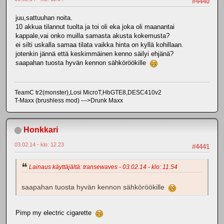
#4440
juu,sattuuhan noita.
10 akkua tilannut tuolta ja toi oli eka joka oli maanantai
kappale,vai onko muilla samasta akusta kokemusta?
ei silti uskalla samaa tilata vaikka hinta on kyllä kohillaan.
jotenkin jännä että keskimmäinen kenno säilyi ehjänä?
saapahan tuosta hyvän kennon sähköröökille
TeamC tr2(monster),Losi MicroT,HbGTE8,DESC410v2
T-Maxx (brushless mod) --->Drunk Maxx
Honkkari
03.02.14 - klo: 12.23
#4441
Lainaus käyttäjältä: transewaves - 03.02.14 - klo: 11.54
saapahan tuosta hyvän kennon sähköröökille
Pimp my electric cigarette