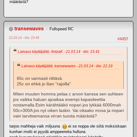
määrästä?
transewaves
Fullspeed RC
21.03.14 - klo: 23.49
#4457
Lainaus käyttäjältä: AntzaK - 21.03.14 - klo: 23.41
Lainaus käyttäjältä: transewaves - 21.03.14 - klo: 22.19
65c on varmasti riittävä.
25c on ehkä jo liian "rajoilla"
Miten muuten homma pelaa c arvon kanssa sen suhteen
jos vaikka haluan ajoaikaa enempi kapasiteettia
nostamalla.Esim kärähtääkö nopari jos lykkää 6000mah
50c=300A jos nyt oiken laskin. Vai ottaako mosa ja nopari
vain tarvitsemansa virran tuosta määrästä?
tarjoo mahheja vaik miljuuna
ei se noppa ole siitä moksiskaan
kunhan motti ei pyydä amppeereita hulluna.