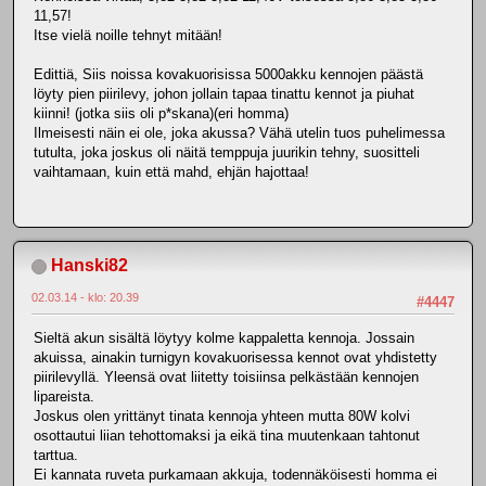
11,57!
Itse vielä noille tehnyt mitään!
Edittiä, Siis noissa kovakuorisissa 5000akku kennojen päästä
löyty pien piirilevy, johon jollain tapaa tinattu kennot ja piuhat
kiinni! (jotka siis oli p*skana)(eri homma)
Ilmeisesti näin ei ole, joka akussa? Vähä utelin tuos puhelimessa
tutulta, joka joskus oli näitä temppuja juurikin tehny, suositteli
vaihtamaan, kuin että mahd, ehjän hajottaa!
Hanski82
02.03.14 - klo: 20.39
#4447
Sieltä akun sisältä löytyy kolme kappaletta kennoja. Jossain
akuissa, ainakin turnigyn kovakuorisessa kennot ovat yhdistetty
piirilevyllä. Yleensä ovat liitetty toisiinsa pelkästään kennojen
lipareista.
Joskus olen yrittänyt tinata kennoja yhteen mutta 80W kolvi
osottautui liian tehottomaksi ja eikä tina muutenkaan tahtonut
tarttua.
Ei kannata ruveta purkamaan akkuja, todennäköisesti homma ei