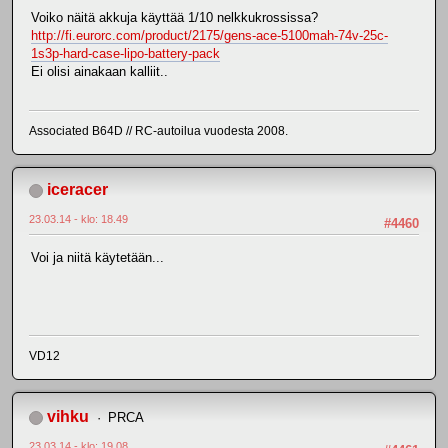
Voiko näitä akkuja käyttää 1/10 nelkkukrossissa?
http://fi.eurorc.com/product/2175/gens-ace-5100mah-74v-25c-
1s3p-hard-case-lipo-battery-pack
Ei olisi ainakaan kalliit..
Associated B64D // RC-autoilua vuodesta 2008.
iceracer
23.03.14 - klo: 18.49
#4460
Voi ja niitä käytetään...
VD12
vihku
PRCA
23.03.14 - klo: 19.08