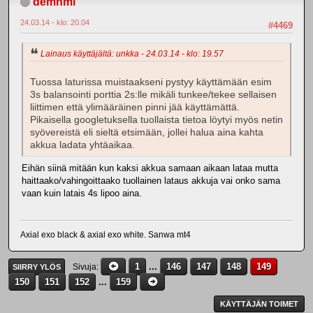
demnml
24.03.14 - klo: 20.04
#4469
Lainaus käyttäjältä: unkka - 24.03.14 - klo: 19.57
Tuossa laturissa muistaakseni pystyy käyttämään esim
3s balansointi porttia 2s:lle mikäli tunkee/tekee sellaisen
liittimen että ylimääräinen pinni jää käyttämättä.
Pikaisella googletuksella tuollaista tietoa löytyi myös netin
syövereistä eli sieltä etsimään, jollei halua aina kahta
akkua ladata yhtäaikaa.
Eihän siinä mitään kun kaksi akkua samaan aikaan lataa mutta
haittaako/vahingoittaako tuollainen lataus akkuja vai onko sama
vaan kuin latais 4s lipoo aina.
Axial exo black & axial exo white. Sanwa mt4
1
...
146
147
148
149
Sivuja
SIIRRY YLÖS
150
151
152
...
159
KÄYTTÄJÄN TOIMET