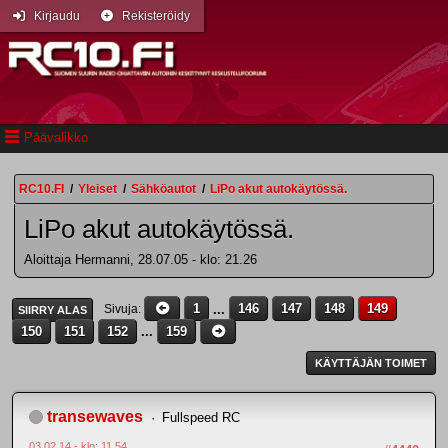
Kirjaudu
Rekisteröidy
Päävalikko
RC10.FI
/
Yleiset
/
Sähköautot
/
LiPo akut autokäytössä.
LiPo akut autokäytössä.
Aloittaja Hermanni, 28.07.05 - klo: 21.26
1
...
146
147
148
149
Sivuja
SIIRRY ALAS
150
151
152
...
159
KÄYTTÄJÄN TOIMET
transewaves
Fullspeed RC
03.02.14 - klo: 11.54