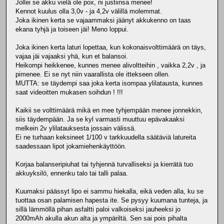
Jollei se akku vielä ole pox, ni justiinsa menee!
Kennot kuulus olla 3,0v - ja 4,2v välillä molemmat.
Joka ikinen kerta se vajaammaksi jäänyt akkukenno on taas
ekana tyhjä ja toiseen jäi! Meno loppui.
Joka ikinen kerta laturi lopettaa, kun kokonaisvolttimäärä on täys,
vajaa jäi vajaaksi yhä, kun et balansoi.
Heikompi heikkenee, kunnes menee alivoltteihin , vaikka 2,2v , ja
pimenee. Ei se nyt niin vaarallista ole ittekseen ollen.
MUTTA: se täydempi saa joka kerta isompaa ylilatausta, kunnes
saat videoitten mukasen soihdun ! !!!
Kaikii se volttimäärä mikä en mee tyhjempään menee jonnekkin,
siis täydempään. Ja se kyl varmasti muuttuu epävakaaksi
melkein 2v ylilatauksesta jossain välissä.
Ei ne turhaan keksineet 1/100 v tarkkuudella säätäviä latureita
saadessaan lipot jokamiehenkäyttöön.
Korjaa balanseripiuhat tai tyhjennä turvalliseksi ja kierrätä tuo
akkuyksilö, ennenku talo tai talli palaa.
Kuumaksi päässyt lipo ei sammu hiekalla, eikä veden alla, ku se
tuottaa osan palamisen hapesta ite. Se pysyy kuumana tunteja, ja
sillä lämmöllä pihan asfaltti paloi valkoiseksi jauheeksi jo
2000mAh akulla akun alta ja ympäriltä. Sen sai pois pihalta