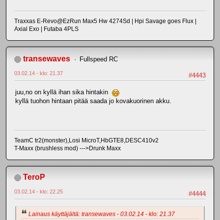
Traxxas E-Revo@EzRun Max5 Hw 4274Sd | Hpi Savage goes Flux |
Axial Exo | Futaba 4PLS
transewaves
Fullspeed RC
03.02.14 - klo: 21.37
#4443
juu,no on kyllä ihan sika hintakin
kyllä tuohon hintaan pitää saada jo kovakuorinen akku.
TeamC tr2(monster),Losi MicroT,HbGTE8,DESC410v2
T-Maxx (brushless mod) --->Drunk Maxx
TeroP
03.02.14 - klo: 22.25
#4444
Lainaus käyttäjältä: transewaves - 03.02.14 - klo: 21.37