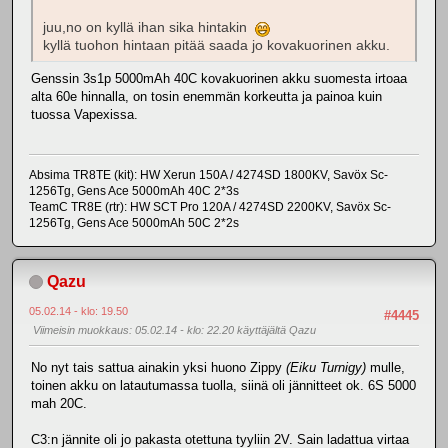
juu,no on kyllä ihan sika hintakin
kyllä tuohon hintaan pitää saada jo kovakuorinen akku.
Genssin 3s1p 5000mAh 40C kovakuorinen akku suomesta irtoaa
alta 60e hinnalla, on tosin enemmän korkeutta ja painoa kuin
tuossa Vapexissa.
Absima TR8TE (kit): HW Xerun 150A / 4274SD 1800KV, Savöx Sc-
1256Tg, Gens Ace 5000mAh 40C 2*3s
TeamC TR8E (rtr): HW SCT Pro 120A / 4274SD 2200KV, Savöx Sc-
1256Tg, Gens Ace 5000mAh 50C 2*2s
Qazu
05.02.14 - klo: 19.50
#4445
Viimeisin muokkaus
: 05.02.14 - klo: 22.20 käyttäjältä Qazu
No nyt tais sattua ainakin yksi huono Zippy
(Eiku Turnigy)
mulle,
toinen akku on latautumassa tuolla, siinä oli jännitteet ok. 6S 5000
mah 20C.
C3:n jännite oli jo pakasta otettuna tyyliin 2V. Sain ladattua virtaa