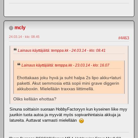
mcly
24.03.14 - klo: 08.45
#4463
Lainaus käyttäjältä: temppa.kk - 24.03.14 - klo: 08.41
Lainaus käyttäjältä: temppa.kk - 23.03.14 - klo: 16.07
Ehottakaas joku hyvä ja suht halpa 2s lipo akku+laturi
paketti. Akut semmosia että sopii mini grave diggerin
akkuboxiin. Mielellään traxxas liittimellä.
Oliks kellään ehottaa?
Sinuna soittaisin suoraan HobbyFactoryyn kun kyseinen liike myy
juurikin tuota autoa ja myyvät myös sopivanhintaisia akkuja ja
latureita. Auttavat varmasti mielellään