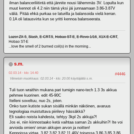
ilman balanceriliitintä että jännite nousi lähemmäs 3V. Lopulta kun
muut kennot oli 4.2 niin tämä yksi jäi junnaamaan 3.86-3.87V
väliä. Pitää ehkä purkaa se laturilla ja balansoida vielä kerran.
0.1A oli latausvirta kun se yritti kennoa balanseerata.
Lazer ZX-5
,
Slash
,
E-CRT.5
,
Hobao ST-E
,
E-Revo 1/16
,
X1X E-CRT
,
Hobao ST-E
...love the smell of 2 burned coil(s) in the morning...
s.m.
02.03.14 - klo: 14.40
#4446
Viimeisin muokkaus
: 02.03.14 - klo: 20.00 käyttäjältä s.m.
Tuli tuon wraithin mukana pari turnigin nano-tech 1.3 3s akkua
pehmee kuorinen. edit 45-90C
Itelleni soveltuu, nuo 2s, joten.
Onko tuon kutiste sukan sisällä minkän näköinen, avaruus
tegnologiaa muistuttava piirilevy hässäkkä?
Eli saako noista kahdesta, tehtyy 3kpl 2s akkuja?!
Jos ei, niin kiinnostaako ketä vaihtaa saman 2s akkuihin?! Ite voi
arvioida omien/ oman akkujen arvon ja noitten!
Kennoissa virtaa, 3,82 3,82 3,82 11,46V toisessa 3,86 3,85 3,86