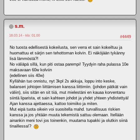
s.m.
18.03.14 - klo: 01.00
#4449
No tuosta edellisestä kokeilusta, sen verra et sain kokeiltuu ja
huomattuu et särjin sen tehottoman kolvin. Ei näköjään tykänny
lisä lämmöstä?!
No väliäpä sillä, kun piti ostaa parempi! Tyydyin raha pulassa 10e
maksavaan 60w kolviin
(edellinen siis 40w)
Kyllähän tuo onnistu, nyt 3kpl 2s akkuja, loppu into keske,
balanseri johtojen liittämisen kanssa liittimiin. (johdon pätkät vain
väliin), siis sitän en sit tiiä, mut mielestäni en kauaa korventanu
siintä liparista, et sain kahteen johdot ja yhdet yhteen yhdistettyä!
Ajan kanssa ajettaessa, kattoo toimiiko ja miten.
Mut eipä tuota oikein voi suositella mahd. turvallisuus riskien
kanssa ja jos yhtään muuta tekemistä sattuu olemaan. Itellään
ainankin meni tovi jos toinenkin, muutama tupakki ja olutkin siinä
tinaillessa!?