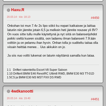
Haxu.R
20.03.14 - klo: 18.13
#4450
Onkohan toi mun 7.4v 2s lipo sökö ku nopari katkaisee ja laittaa
laturiin niin jännite jotain 6,5 ja melkein heti jännite nousee yli 8V?
On vuos sitte tullu mulle käytettynä ja nyt siitä on balanserijohdot
poikki sieltä kuoren sisältä, oon ladannu ilman balanserii 7.9:ään
volttiin ja on pelannu ihan hyvin. Onhan tolla jo suditeltu taitaa olla
viisain heittää menee... Uus akkukin on jo.
Ja siis nuo voltti lukemat on laturin näyttämä samalla kun lataa.
1:1 Drifteri rakenteilla Escort V8 Super Saloon
1:10 Drifterit BMW E46 RevolRC Ultim8 RWD, BMW E30 M3 TT-01D
1.5CS ja BMW E30 M3 MST FXX DS RWD
4wdkanootti
20.03.14 - klo: 19.40
#4451