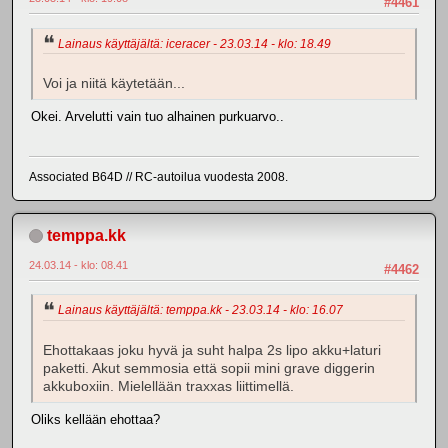
#4461
Lainaus käyttäjältä: iceracer - 23.03.14 - klo: 18.49
Voi ja niitä käytetään...
Okei. Arvelutti vain tuo alhainen purkuarvo..
Associated B64D // RC-autoilua vuodesta 2008.
temppa.kk
24.03.14 - klo: 08.41
#4462
Lainaus käyttäjältä: temppa.kk - 23.03.14 - klo: 16.07
Ehottakaas joku hyvä ja suht halpa 2s lipo akku+laturi
paketti. Akut semmosia että sopii mini grave diggerin
akkuboxiin. Mielellään traxxas liittimellä.
Oliks kellään ehottaa?