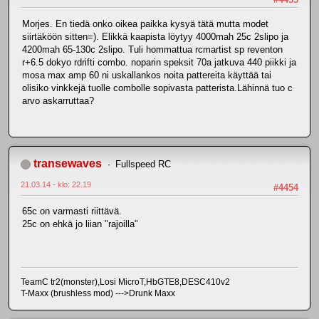
Morjes. En tiedä onko oikea paikka kysyä tätä mutta modet
siirtäköön sitten=). Elikkä kaapista löytyy 4000mah 25c 2slipo ja
4200mah 65-130c 2slipo. Tuli hommattua rcmartist sp reventon
r+6.5 dokyo rdrifti combo. noparin speksit 70a jatkuva 440 piikki ja
mosa max amp 60 ni uskallankos noita pattereita käyttää tai
olisiko vinkkejä tuolle combolle sopivasta patterista.Lähinnä tuo c
arvo askarruttaa?
transewaves
Fullspeed RC
21.03.14 - klo: 22.19
#4454
65c on varmasti riittävä.
25c on ehkä jo liian "rajoilla"
TeamC tr2(monster),Losi MicroT,HbGTE8,DESC410v2
T-Maxx (brushless mod) --->Drunk Maxx