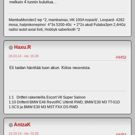
melkein 4 tunnin kuluttua...
MambaMonster2 wp *2, mambamax, HK 100A noparit/ , Leopard- 4282
mosa, halpiskonepino/ 4*3s 5200-40c + 2*2s akut/ Futaba3pm 2,4HGz
radio/ autot axial 6x6, Hobbyk sabertooth *2
Haxu.R
20.03.14 - klo: 20.28
#4452
Eli taidan hävittää tuon akun. Kiitos neuvoista.
1:1 Drifteri rakenteilla Escort V8 Super Saloon
1:10 Drifterit BMW E46 RevolRC Ultim8 RWD, BMW E30 M3 TT-01D
1.5CS ja BMW E30 M3 MST FXX DS RWD
AntzaK
21.03.14 - klo: 22.05
#4453