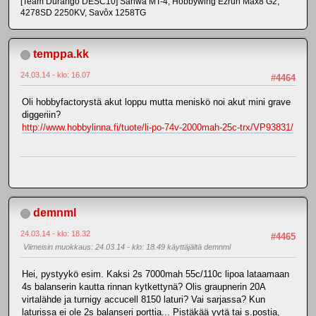
[Team Durango DESC10] Sanwa MT-4, Hobbywing Ezrun Max8 G2,
4278SD 2250KV, Savôx 1258TG
temppa.kk
24.03.14 - klo: 16.07
#4464
Oli hobbyfactorystä akut loppu mutta meniskö noi akut mini grave
diggeriin?
http://www.hobbylinna.fi/tuote/li-po-74v-2000mah-25c-trx/VP93831/
demnml
24.03.14 - klo: 18.32
#4465
Viimeisin muokkaus
: 24.03.14 - klo: 18.49 käyttäjältä demnml
Hei, pystyykö esim. Kaksi 2s 7000mah 55c/110c lipoa lataamaan
4s balanserin kautta rinnan kytkettynä? Olis graupnerin 20A
virtalähde ja turnigy accucell 8150 laturi? Vai sarjassa? Kun
laturissa ei ole 2s balanseri porttia... Pistäkää yvtä tai s.postia,