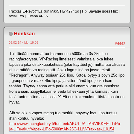
Traxxas E-Revo@EzRun Max5 Hw 4274Sd | Hpi Savage goes Flux |
Axial Exo | Futaba 4PLS
Honkkari
03.02.14 - klo: 19.03
#4442
Tuli tänään hommattua tuammonen 5000mah 3s 25c lipo
racingfactorystä. VP-Racing ilmeisesti valmistaja joka lukee
lapussa joka oli akkupaketissa (joku käyttöohje) mutta itse akussa
ei lue mitään vp-racing:stä. Joku logo siinä on jossa teksti
"Redragon". Anyway tosiaan 25c lipo. Kotoa löytyy zippyn 25c lipo
, graupnerin v-maxx 45c lipoja ja sitten tämä lipo jonka hain
tänään. Täytyy sanoa että potkua silti enempi kun graupnerissa
konsanaan. Zippylläkään ei vedä läheskään yhtä komiasti kuin
tällä tuntemattomalla lipolla ^^ Eli ensikokemukset tästä liposta on
hyvät.
Aih se olikin vapex-racing tuo merkki. anyway kys. lipo tuntuu
ihan kohtuu hyvältä:
http://www.racingfactory.fi/tuotteet/AKUT-JA-TARVIKKEET-LiPo-
ja-LiFe-akut/Vapex-LiPo-5000mAh-25C-111V-Traxxas-110154