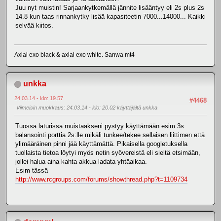
Juu nyt muistin! Sarjaankytkemällä jännite lisääntyy eli 2s plus 2s
14.8 kun taas rinnankytky lisää kapasiteetin 7000...14000... Kaikki
selvää kiitos.
Axial exo black & axial exo white. Sanwa mt4
unkka
24.03.14 - klo: 19.57
#4468
Viimeisin muokkaus
: 24.03.14 - klo: 20.02 käyttäjältä unkka
Tuossa laturissa muistaakseni pystyy käyttämään esim 3s
balansointi porttia 2s:lle mikäli tunkee/tekee sellaisen liittimen että
ylimääräinen pinni jää käyttämättä. Pikaisella googletuksella
tuollaista tietoa löytyi myös netin syövereistä eli sieltä etsimään,
jollei halua aina kahta akkua ladata yhtäaikaa.
Esim tässä
http://www.rcgroups.com/forums/showthread.php?t=1109734