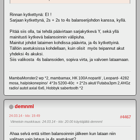
Rinnan kytkettynä: EI !
Sarjaan kytkettynä, 2s + 2s to 4s balanserijohdon kanssa, kyllä.
Pitää siis olla, tai tehdä päävirtaan sarjakytkevä Y, sekä yllä
mainitusti kytkevä balansoinnin välipiuha.
Mainitut johdot lataimen kohdissa päävirta, ja 4s kytkettyinä.
Tällöin asetuksissa kohdellaan, kuin olisit myös teipannut akut
yhdeksi 4s akuksi.
Siis valikosta 4s balansoiden, sopiva virta, ja valvoen lataamaan.
MambaMonster2 wp *2, mambamax, HK 100A noparit/ , Leopard- 4282
mosa, halpiskonepino/ 4*3s 5200-40c + 2*2s akut/ Futaba3pm 2,4HGz
radio/ autot axial 6x6, Hobbyk sabertooth *2
demnml
24.03.14 - klo: 19.49
#4467
Viimeisin muokkaus
: 24.03.14 - klo: 20.00 käyttäjältä demnml
Ahaa selvä entä sitten balansoinnin jälkeen kun lataan niin
valitsen vain lataus ja 4s asetukset?