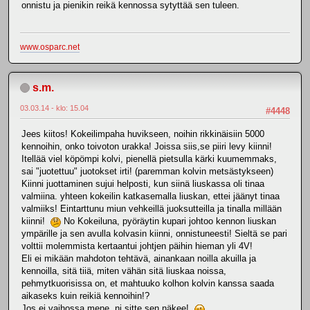
onnistu ja pienikin reikä kennossa sytyttää sen tuleen.
www.osparc.net
s.m.
03.03.14 - klo: 15.04
#4448
Jees kiitos! Kokeilimpaha huvikseen, noihin rikkinäisiin 5000
kennoihin, onko toivoton urakka! Joissa siis,se piiri levy kiinni!
Itellää viel köpömpi kolvi, pienellä pietsulla kärki kuumemmaks,
sai "juotettuu" juotokset irti! (paremman kolvin metsästykseen)
Kiinni juottaminen sujui helposti, kun siinä liuskassa oli tinaa
valmiina. yhteen kokeilin katkasemalla liuskan, ettei jäänyt tinaa
valmiiks! Eintarttunu miun vehkeillä juoksutteilla ja tinalla millään
kiinni!
No Kokeiluna, pyöräytin kupari johtoo kennon liuskan
ympärille ja sen avulla kolvasin kiinni, onnistuneesti! Sieltä se pari
volttii molemmista kertaantui johtjen päihin hieman yli 4V!
Eli ei mikään mahdoton tehtävä, ainankaan noilla akuilla ja
kennoilla, sitä tiiä, miten vähän sitä liuskaa noissa,
pehmytkuorisissa on, et mahtuuko kolhon kolvin kanssa saada
aikaseks kuin reikiä kennoihin!?
Jos ei vaihossa mene, ni sitte sen näkee!