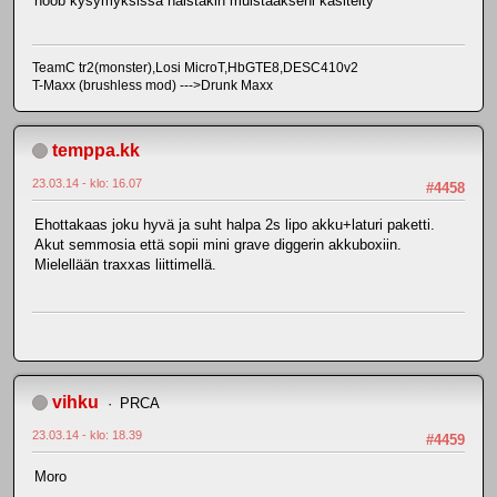
noob kysymyksissä näistäkin muistaakseni käsitelty
TeamC tr2(monster),Losi MicroT,HbGTE8,DESC410v2
T-Maxx (brushless mod) --->Drunk Maxx
temppa.kk
23.03.14 - klo: 16.07
#4458
Ehottakaas joku hyvä ja suht halpa 2s lipo akku+laturi paketti.
Akut semmosia että sopii mini grave diggerin akkuboxiin.
Mielellään traxxas liittimellä.
vihku
PRCA
23.03.14 - klo: 18.39
#4459
Moro