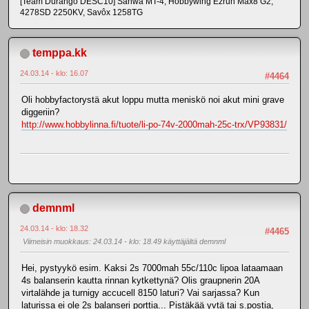
[Team Durango DESC10] Sanwa MT-4, Hobbywing Ezrun Max8 G2,
4278SD 2250KV, Savôx 1258TG
temppa.kk
24.03.14 - klo: 16.07
#4464
Oli hobbyfactorystä akut loppu mutta meniskö noi akut mini grave
diggeriin?
http://www.hobbylinna.fi/tuote/li-po-74v-2000mah-25c-trx/VP93831/
demnml
24.03.14 - klo: 18.32
#4465
Viimeisin muokkaus
: 24.03.14 - klo: 18.49 käyttäjältä demnml
Hei, pystyykö esim. Kaksi 2s 7000mah 55c/110c lipoa lataamaan
4s balanserin kautta rinnan kytkettynä? Olis graupnerin 20A
virtalähde ja turnigy accucell 8150 laturi? Vai sarjassa? Kun
laturissa ei ole 2s balanseri porttia... Pistäkää yvtä tai s.postia,