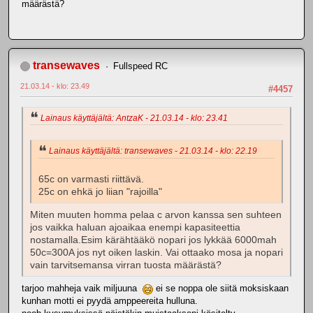
määrästä?
transewaves
Fullspeed RC
21.03.14 - klo: 23.49
#4457
Lainaus käyttäjältä: AntzaK - 21.03.14 - klo: 23.41
Lainaus käyttäjältä: transewaves - 21.03.14 - klo: 22.19
65c on varmasti riittävä.
25c on ehkä jo liian "rajoilla"
Miten muuten homma pelaa c arvon kanssa sen suhteen
jos vaikka haluan ajoaikaa enempi kapasiteettia
nostamalla.Esim kärähtääkö nopari jos lykkää 6000mah
50c=300A jos nyt oiken laskin. Vai ottaako mosa ja nopari
vain tarvitsemansa virran tuosta määrästä?
tarjoo mahheja vaik miljuuna
ei se noppa ole siitä moksiskaan
kunhan motti ei pyydä amppeereita hulluna.