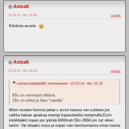
AntzaK
21.03.14 - klo: 22.40
#4455
Kiitoksia avusta
AntzaK
21.03.14 - klo: 23.41
#4456
Lainaus käyttäjältä: transewaves - 21.03.14 - klo: 22.19
65c on varmasti riittävä.
25c on ehkä jo liian "rajoilla"
Miten muuten homma pelaa c arvon kanssa sen suhteen jos
vaikka haluan ajoaikaa enempi kapasiteettia nostamalla.Esim
kärähtääkö nopari jos lykkää 6000mah 50c=300A jos nyt oiken
laskin. Vai ottaako mosa ja nopari vain tarvitsemansa virran tuosta