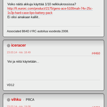
Voiko näitä akkuja käyttää 1/10 nelkkukrossissa?
http://fi.eurorc.com/product/2175/gens-ace-5100mah-74v-25c-
1s3p-hard-case-lipo-battery-pack
Ei olisi ainakaan kalliit..
Associated B64D // RC-autoilua vuodesta 2008.
iceracer
23.03.14 - klo: 18.49
#4460
Voi ja niitä käytetään...
VD12
vihku
PRCA
23.03.14 - klo: 19.08