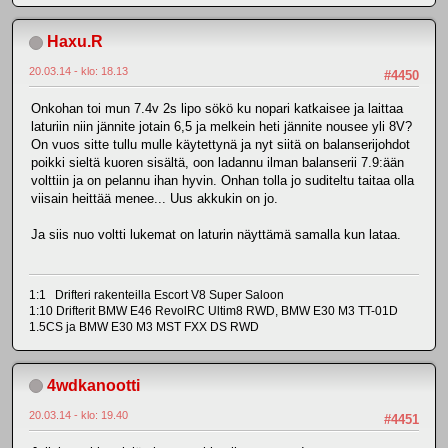
Haxu.R
20.03.14 - klo: 18.13
#4450
Onkohan toi mun 7.4v 2s lipo sökö ku nopari katkaisee ja laittaa
laturiin niin jännite jotain 6,5 ja melkein heti jännite nousee yli 8V?
On vuos sitte tullu mulle käytettynä ja nyt siitä on balanserijohdot
poikki sieltä kuoren sisältä, oon ladannu ilman balanserii 7.9:ään
volttiin ja on pelannu ihan hyvin. Onhan tolla jo suditeltu taitaa olla
viisain heittää menee... Uus akkukin on jo.
Ja siis nuo voltti lukemat on laturin näyttämä samalla kun lataa.
1:1 Drifteri rakenteilla Escort V8 Super Saloon
1:10 Drifterit BMW E46 RevolRC Ultim8 RWD, BMW E30 M3 TT-01D
1.5CS ja BMW E30 M3 MST FXX DS RWD
4wdkanootti
20.03.14 - klo: 19.40
#4451