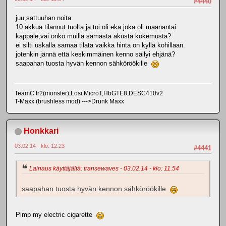
#4440
juu,sattuuhan noita.
10 akkua tilannut tuolta ja toi oli eka joka oli maanantai
kappale,vai onko muilla samasta akusta kokemusta?
ei silti uskalla samaa tilata vaikka hinta on kyllä kohillaan.
jotenkin jännä että keskimmäinen kenno säilyi ehjänä?
saapahan tuosta hyvän kennon sähköröökille
TeamC tr2(monster),Losi MicroT,HbGTE8,DESC410v2
T-Maxx (brushless mod) --->Drunk Maxx
Honkkari
03.02.14 - klo: 12.23
#4441
Lainaus käyttäjältä: transewaves - 03.02.14 - klo: 11.54
saapahan tuosta hyvän kennon sähköröökille
Pimp my electric cigarette