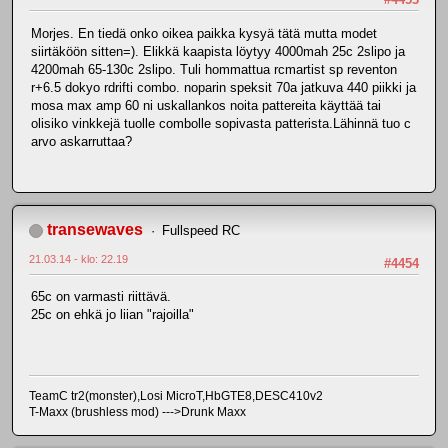
Morjes. En tiedä onko oikea paikka kysyä tätä mutta modet
siirtäköön sitten=). Elikkä kaapista löytyy 4000mah 25c 2slipo ja
4200mah 65-130c 2slipo. Tuli hommattua rcmartist sp reventon
r+6.5 dokyo rdrifti combo. noparin speksit 70a jatkuva 440 piikki ja
mosa max amp 60 ni uskallankos noita pattereita käyttää tai
olisiko vinkkejä tuolle combolle sopivasta patterista.Lähinnä tuo c
arvo askarruttaa?
transewaves
Fullspeed RC
21.03.14 - klo: 22.19
#4454
65c on varmasti riittävä.
25c on ehkä jo liian "rajoilla"
TeamC tr2(monster),Losi MicroT,HbGTE8,DESC410v2
T-Maxx (brushless mod) --->Drunk Maxx