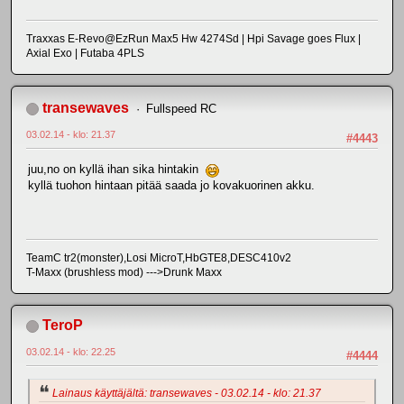
Traxxas E-Revo@EzRun Max5 Hw 4274Sd | Hpi Savage goes Flux |
Axial Exo | Futaba 4PLS
transewaves
Fullspeed RC
03.02.14 - klo: 21.37
#4443
juu,no on kyllä ihan sika hintakin
kyllä tuohon hintaan pitää saada jo kovakuorinen akku.
TeamC tr2(monster),Losi MicroT,HbGTE8,DESC410v2
T-Maxx (brushless mod) --->Drunk Maxx
TeroP
03.02.14 - klo: 22.25
#4444
Lainaus käyttäjältä: transewaves - 03.02.14 - klo: 21.37