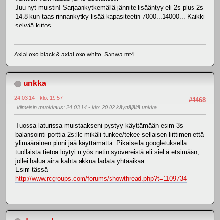
Juu nyt muistin! Sarjaankytkemällä jännite lisääntyy eli 2s plus 2s
14.8 kun taas rinnankytky lisää kapasiteetin 7000...14000... Kaikki
selvää kiitos.
Axial exo black & axial exo white. Sanwa mt4
unkka
24.03.14 - klo: 19.57
#4468
Viimeisin muokkaus
: 24.03.14 - klo: 20.02 käyttäjältä unkka
Tuossa laturissa muistaakseni pystyy käyttämään esim 3s
balansointi porttia 2s:lle mikäli tunkee/tekee sellaisen liittimen että
ylimääräinen pinni jää käyttämättä. Pikaisella googletuksella
tuollaista tietoa löytyi myös netin syövereistä eli sieltä etsimään,
jollei halua aina kahta akkua ladata yhtäaikaa.
Esim tässä
http://www.rcgroups.com/forums/showthread.php?t=1109734