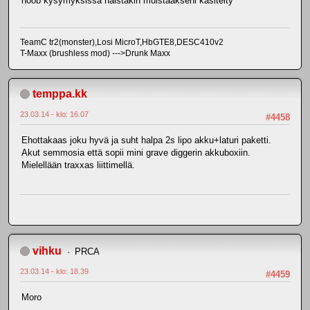
noob kysymyksissä näistäkin muistaakseni käsitelty
TeamC tr2(monster),Losi MicroT,HbGTE8,DESC410v2
T-Maxx (brushless mod) --->Drunk Maxx
temppa.kk
23.03.14 - klo: 16.07
#4458
Ehottakaas joku hyvä ja suht halpa 2s lipo akku+laturi paketti.
Akut semmosia että sopii mini grave diggerin akkuboxiin.
Mielellään traxxas liittimellä.
vihku
PRCA
23.03.14 - klo: 18.39
#4459
Moro