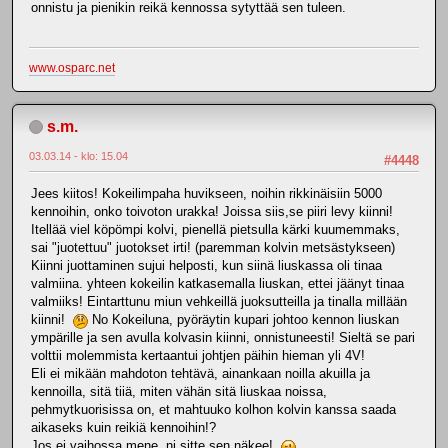
onnistu ja pienikin reikä kennossa sytyttää sen tuleen.
www.osparc.net
s.m.
03.03.14 - klo: 15.04
#4448
Jees kiitos! Kokeilimpaha huvikseen, noihin rikkinäisiin 5000
kennoihin, onko toivoton urakka! Joissa siis,se piiri levy kiinni!
Itellää viel köpömpi kolvi, pienellä pietsulla kärki kuumemmaks,
sai "juotettuu" juotokset irti! (paremman kolvin metsästykseen)
Kiinni juottaminen sujui helposti, kun siinä liuskassa oli tinaa
valmiina. yhteen kokeilin katkasemalla liuskan, ettei jäänyt tinaa
valmiiks! Eintarttunu miun vehkeillä juoksutteilla ja tinalla millään
kiinni!
No Kokeiluna, pyöräytin kupari johtoo kennon liuskan
ympärille ja sen avulla kolvasin kiinni, onnistuneesti! Sieltä se pari
volttii molemmista kertaantui johtjen päihin hieman yli 4V!
Eli ei mikään mahdoton tehtävä, ainankaan noilla akuilla ja
kennoilla, sitä tiiä, miten vähän sitä liuskaa noissa,
pehmytkuorisissa on, et mahtuuko kolhon kolvin kanssa saada
aikaseks kuin reikiä kennoihin!?
Jos ei vaihossa mene, ni sitte sen näkee!