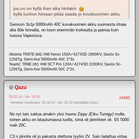
juu,no on kyllä ihan sika hintakin
kyllä tuohon hintaan pitää saada jo kovakuorinen akku.
Genssin 3s1p 5000mAh 40C kovakuorinen akku suomesta irtoaa
alta 60e hinnalla, on tosin enemmän korkeutta ja painoa kuin
tuossa Vapexissa.
Absima TR8TE (kit): HW Xerun 150A / 4274SD 1800KV, Savöx Sc-
1256Tg, Gens Ace 5000mAh 40C 2*3s
TeamC TR8E (rtr): HW SCT Pro 120A / 4274SD 2200KV, Savöx Sc-
1256Tg, Gens Ace 5000mAh 50C 2*2s
Qazu
05.02.14 - klo: 19.50
#4445
Viimeisin muokkaus
: 05.02.14 - klo: 22.20 käyttäjältä Qazu
No nyt tais sattua ainakin yksi huono Zippy
(Eiku Turnigy)
mulle,
toinen akku on latautumassa tuolla, siinä oli jännitteet ok. 6S 5000
mah 20C.
C3:n jännite oli jo pakasta otettuna tyyliin 2V. Sain ladattua virtaa