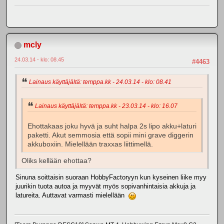
mcly
24.03.14 - klo: 08.45
#4463
Lainaus käyttäjältä: temppa.kk - 24.03.14 - klo: 08.41
Lainaus käyttäjältä: temppa.kk - 23.03.14 - klo: 16.07
Ehottakaas joku hyvä ja suht halpa 2s lipo akku+laturi
paketti. Akut semmosia että sopii mini grave diggerin
akkuboxiin. Mielellään traxxas liittimellä.
Oliks kellään ehottaa?
Sinuna soittaisin suoraan HobbyFactoryyn kun kyseinen liike myy
juurikin tuota autoa ja myyvät myös sopivanhintaisia akkuja ja
latureita. Auttavat varmasti mielellään