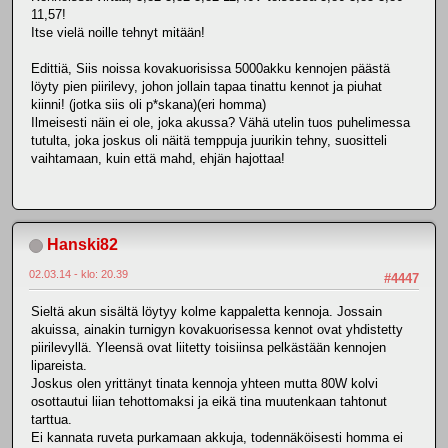
11,57!
Itse vielä noille tehnyt mitään!
Edittiä, Siis noissa kovakuorisissa 5000akku kennojen päästä
löyty pien piirilevy, johon jollain tapaa tinattu kennot ja piuhat
kiinni! (jotka siis oli p*skana)(eri homma)
Ilmeisesti näin ei ole, joka akussa? Vähä utelin tuos puhelimessa
tutulta, joka joskus oli näitä temppuja juurikin tehny, suositteli
vaihtamaan, kuin että mahd, ehjän hajottaa!
Hanski82
02.03.14 - klo: 20.39
#4447
Sieltä akun sisältä löytyy kolme kappaletta kennoja. Jossain
akuissa, ainakin turnigyn kovakuorisessa kennot ovat yhdistetty
piirilevyllä. Yleensä ovat liitetty toisiinsa pelkästään kennojen
lipareista.
Joskus olen yrittänyt tinata kennoja yhteen mutta 80W kolvi
osottautui liian tehottomaksi ja eikä tina muutenkaan tahtonut
tarttua.
Ei kannata ruveta purkamaan akkuja, todennäköisesti homma ei