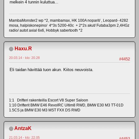
melkein 4 tunnin kuluttua...
MambaMonster2 wp *2, mambamax, HK 100A noparit/ , Leopard- 4282
mosa, halpiskonepino/ 4*3s 5200-40c + 2*2s akut/ Futaba3pm 2,4HGz
radio/ autot axial 6x6, Hobbyk sabertooth *2
Haxu.R
20.03.14 - klo: 20.28
#4452
Eli taidan hävittää tuon akun. Kiitos neuvoista.
1:1 Drifteri rakenteilla Escort V8 Super Saloon
1:10 Drifterit BMW E46 RevolRC Ultim8 RWD, BMW E30 M3 TT-01D
1.5CS ja BMW E30 M3 MST FXX DS RWD
AntzaK
21.03.14 - klo: 22.05
#4453