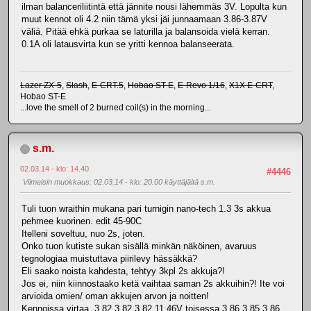
ilman balanceriliitintä että jännite nousi lähemmäs 3V. Lopulta kun
muut kennot oli 4.2 niin tämä yksi jäi junnaamaan 3.86-3.87V
väliä. Pitää ehkä purkaa se laturilla ja balansoida vielä kerran.
0.1A oli latausvirta kun se yritti kennoa balanseerata.
Lazer ZX-5
,
Slash
,
E-CRT.5
,
Hobao ST-E
,
E-Revo 1/16
,
X1X E-CRT
,
Hobao ST-E
...love the smell of 2 burned coil(s) in the morning...
s.m.
02.03.14 - klo: 14.40
#4446
Viimeisin muokkaus
: 02.03.14 - klo: 20.00 käyttäjältä s.m.
Tuli tuon wraithin mukana pari turnigin nano-tech 1.3 3s akkua
pehmee kuorinen. edit 45-90C
Itelleni soveltuu, nuo 2s, joten.
Onko tuon kutiste sukan sisällä minkän näköinen, avaruus
tegnologiaa muistuttava piirilevy hässäkkä?
Eli saako noista kahdesta, tehtyy 3kpl 2s akkuja?!
Jos ei, niin kiinnostaako ketä vaihtaa saman 2s akkuihin?! Ite voi
arvioida omien/ oman akkujen arvon ja noitten!
Kennoissa virtaa, 3,82 3,82 3,82 11,46V toisessa 3,86 3,85 3,86