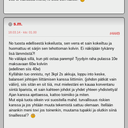
s.m.
18.03.14 - klo: 01.00
#4449
No tuosta edellisestä kokeilusta, sen verra et sain kokeiltuu ja
huomattuu et särjin sen tehottoman kolvin. Ei näköjään tykänny
lisä lämmöstä?!
No väliäpä sillä, kun piti ostaa parempi! Tyydyin raha pulassa 10e
maksavaan 60w kolviin
(edellinen siis 40w)
Kyllähän tuo onnistu, nyt 3kpl 2s akkuja, loppu into keske,
balanseri johtojen liittämisen kanssa liittimiin. (johdon pätkät vain
väliin), siis sitän en sit tiiä, mut mielestäni en kauaa korventanu
siintä liparista, et sain kahteen johdot ja yhdet yhteen yhdistettyä!
Ajan kanssa ajettaessa, kattoo toimiiko ja miten.
Mut eipä tuota oikein voi suositella mahd. turvallisuus riskien
kanssa ja jos yhtään muuta tekemistä sattuu olemaan. Itellään
ainankin meni tovi jos toinenkin, muutama tupakki ja olutkin siinä
tinaillessa!?