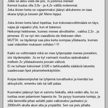
Jollei se akku vielä ole pox, ni justiinsa menee!
Kennot kuulus olla 3,0v - ja 4,2v välillä molemmat.
Joka ikinen kerta se vajaammaksi jäänyt akkukenno on taas
ekana tyhjä ja toiseen jäi! Meno loppui.
Joka ikinen kerta laturi lopettaa, kun kokonaisvolttimäärä on täys,
vajaa jäi vajaaksi yhä, kun et balansoi.
Heikompi heikkenee, kunnes menee alivoltteihin , vaikka 2,2v , ja
pimenee. Ei se nyt niin vaarallista ole ittekseen ollen.
MUTTA: se täydempi saa joka kerta isompaa ylilatausta, kunnes
saat videoitten mukasen soihdun ! !!!
Kaikii se volttimäärä mikä en mee tyhjempään menee jonnekkin,
siis täydempään. Ja se kyl varmasti muuttuu epävakaaksi
melkein 2v ylilatauksesta jossain välissä.
Ei ne turhaan keksineet 1/100 v tarkkuudella säätäviä latureita
saadessaan lipot jokamiehenkäyttöön.
Korjaa balanseripiuhat tai tyhjennä turvalliseksi ja kierrätä tuo
akkuyksilö, ennenku talo tai talli palaa.
Kuumaksi päässyt lipo ei sammu hiekalla, eikä veden alla, ku se
tuottaa osan palamisen hapesta ite. Se pysyy kuumana tunteja, ja
sillä lämmöllä pihan asfaltti paloi valkoiseksi jauheeksi jo
2000mAh akulla akun alta ja ympäriltä. Sen sai pois pihalta