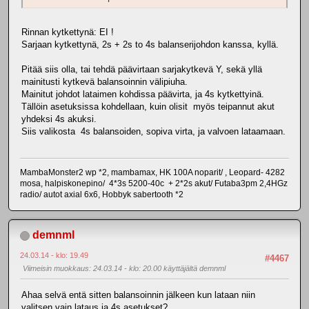
Rinnan kytkettynä: EI !
Sarjaan kytkettynä, 2s + 2s to 4s balanserijohdon kanssa, kyllä.
Pitää siis olla, tai tehdä päävirtaan sarjakytkevä Y, sekä yllä
mainitusti kytkevä balansoinnin välipiuha.
Mainitut johdot lataimen kohdissa päävirta, ja 4s kytkettyinä.
Tällöin asetuksissa kohdellaan, kuin olisit myös teipannut akut
yhdeksi 4s akuksi.
Siis valikosta 4s balansoiden, sopiva virta, ja valvoen lataamaan.
MambaMonster2 wp *2, mambamax, HK 100A noparit/ , Leopard- 4282
mosa, halpiskonepino/ 4*3s 5200-40c + 2*2s akut/ Futaba3pm 2,4HGz
radio/ autot axial 6x6, Hobbyk sabertooth *2
demnml
24.03.14 - klo: 19.49
#4467
Viimeisin muokkaus
: 24.03.14 - klo: 20.00 käyttäjältä demnml
Ahaa selvä entä sitten balansoinnin jälkeen kun lataan niin
valitsen vain lataus ja 4s asetukset?