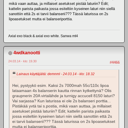
mikä vaan auttaa, ja millaiset asetukset pistää laturiin? Edit;
kattelin parista paikasta jossa esiteltiin kyseinen laturi niin siellä
sanottiin että 2s ei tarvii balanserii??? Tässä laturissa on 2s
lipoasetukset mutta ei balanseriporttia.
Axial exo black & axial exo white. Sanwa mt4
4wdkanootti
24.03.14 - klo: 19.30
#4466
Lainaus käyttäjältä: demnml - 24.03.14 - klo: 18.32
Hei, pystyykö esim. Kaksi 2s 7000mah 55c/110c lipoa
lataamaan 4s balanserin kautta rinnan kytkettynä? Olis
graupnerin 20A virtalähde ja turnigy accucell 8150 laturi?
Vai sarjassa? Kun laturissa ei ole 2s balanseri porttia...
Pistäkää yvtä tai s.postia, mikä vaan auttaa, ja millaiset
asetukset pistää laturiin? Edit; kattelin parista paikasta
jossa esiteltiin kyseinen laturi niin siellä sanottiin että 2s
ei tarvii balanserii??? Tässä laturissa on 2s lipoasetukset
mutta ei balanseriporttia.