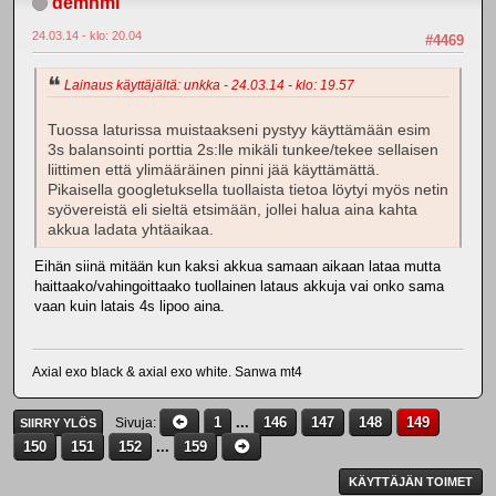
demnml
24.03.14 - klo: 20.04
#4469
Lainaus käyttäjältä: unkka - 24.03.14 - klo: 19.57
Tuossa laturissa muistaakseni pystyy käyttämään esim
3s balansointi porttia 2s:lle mikäli tunkee/tekee sellaisen
liittimen että ylimääräinen pinni jää käyttämättä.
Pikaisella googletuksella tuollaista tietoa löytyi myös netin
syövereistä eli sieltä etsimään, jollei halua aina kahta
akkua ladata yhtäaikaa.
Eihän siinä mitään kun kaksi akkua samaan aikaan lataa mutta
haittaako/vahingoittaako tuollainen lataus akkuja vai onko sama
vaan kuin latais 4s lipoo aina.
Axial exo black & axial exo white. Sanwa mt4
1
...
146
147
148
149
Sivuja
SIIRRY YLÖS
150
151
152
...
159
KÄYTTÄJÄN TOIMET