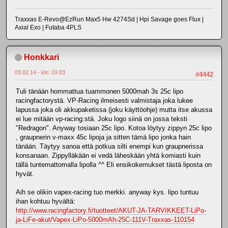
Traxxas E-Revo@EzRun Max5 Hw 4274Sd | Hpi Savage goes Flux |
Axial Exo | Futaba 4PLS
Honkkari
03.02.14 - klo: 19.03
#4442
Tuli tänään hommattua tuammonen 5000mah 3s 25c lipo
racingfactorystä. VP-Racing ilmeisesti valmistaja joka lukee
lapussa joka oli akkupaketissa (joku käyttöohje) mutta itse akussa
ei lue mitään vp-racing:stä. Joku logo siinä on jossa teksti
"Redragon". Anyway tosiaan 25c lipo. Kotoa löytyy zippyn 25c lipo
, graupnerin v-maxx 45c lipoja ja sitten tämä lipo jonka hain
tänään. Täytyy sanoa että potkua silti enempi kun graupnerissa
konsanaan. Zippylläkään ei vedä läheskään yhtä komiasti kuin
tällä tuntemattomalla lipolla ^^ Eli ensikokemukset tästä liposta on
hyvät.
Aih se olikin vapex-racing tuo merkki. anyway kys. lipo tuntuu
ihan kohtuu hyvältä:
http://www.racingfactory.fi/tuotteet/AKUT-JA-TARVIKKEET-LiPo-
ja-LiFe-akut/Vapex-LiPo-5000mAh-25C-111V-Traxxas-110154