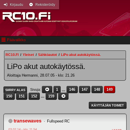
Kirjaudu
Rekisteröidy
Päävalikko
RC10.FI
/
Yleiset
/
Sähköautot
/
LiPo akut autokäytössä.
LiPo akut autokäytössä.
Aloittaja Hermanni, 28.07.05 - klo: 21.26
1
...
146
147
148
149
Sivuja
SIIRRY ALAS
150
151
152
...
159
KÄYTTÄJÄN TOIMET
transewaves
Fullspeed RC
03.02.14 - klo: 11.54