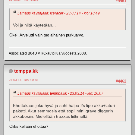
#4461
Lainaus käyttäjältä: iceracer - 23.03.14 - klo: 18.49
Voi ja niitä käytetään...
Okei. Arvelutti vain tuo alhainen purkuarvo..
Associated B64D // RC-autoilua vuodesta 2008.
temppa.kk
24.03.14 - klo: 08.41
#4462
Lainaus käyttäjältä: temppa.kk - 23.03.14 - klo: 16.07
Ehottakaas joku hyvä ja suht halpa 2s lipo akku+laturi
paketti. Akut semmosia että sopii mini grave diggerin
akkuboxiin. Mielellään traxxas liittimellä.
Oliks kellään ehottaa?