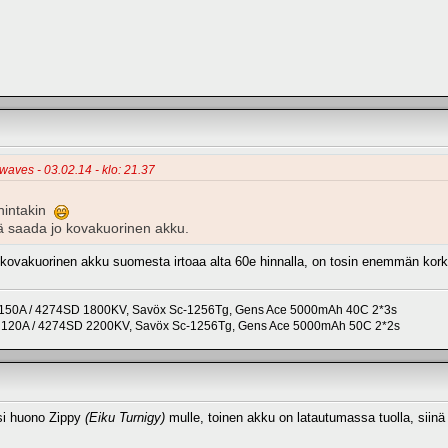
ewaves - 03.02.14 - klo: 21.37
 hintakin
ää saada jo kovakuorinen akku.
vakuorinen akku suomesta irtoaa alta 60e hinnalla, on tosin enemmän korke
 150A / 4274SD 1800KV, Savöx Sc-1256Tg, Gens Ace 5000mAh 40C 2*3s
o 120A / 4274SD 2200KV, Savöx Sc-1256Tg, Gens Ace 5000mAh 50C 2*2s
ksi huono Zippy
(Eiku Turnigy)
mulle, toinen akku on latautumassa tuolla, siinä