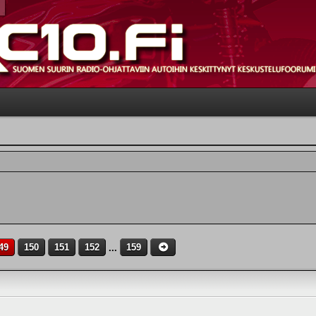
49
150
151
152
...
159