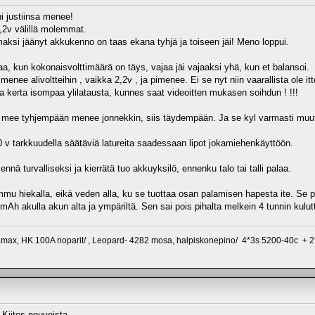
ni justiinsa menee!
4,2v välillä molemmat.
aksi jäänyt akkukenno on taas ekana tyhjä ja toiseen jäi! Meno loppui.
taa, kun kokonaisvolttimäärä on täys, vajaa jäi vajaaksi yhä, kun et balansoi.
nee alivoltteihin , vaikka 2,2v , ja pimenee. Ei se nyt niin vaarallista ole it
kerta isompaa ylilatausta, kunnes saat videoitten mukasen soihdun ! !!!
n mee tyhjempään menee jonnekkin, siis täydempään. Ja se kyl varmasti muut
0 v tarkkuudella säätäviä latureita saadessaan lipot jokamiehenkäyttöön.
ennä turvalliseksi ja kierrätä tuo akkuyksilö, ennenku talo tai talli palaa.
u hiekalla, eikä veden alla, ku se tuottaa osan palamisen hapesta ite. Se pys
mAh akulla akun alta ja ympäriltä. Sen sai pois pihalta melkein 4 tunnin kulutt
, HK 100A noparit/ , Leopard- 4282 mosa, halpiskonepino/ 4*3s 5200-40c + 2*2
 Kiitos neuvoista.