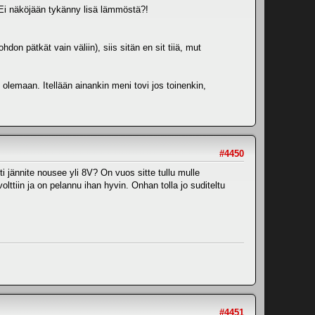
. Ei näköjään tykänny lisä lämmöstä?!
hdon pätkät vain väliin), siis sitän en sit tiiä, mut
 olemaan. Itellään ainankin meni tovi jos toinenkin,
#4450
eti jännite nousee yli 8V? On vuos sitte tullu mulle
olttiin ja on pelannu ihan hyvin. Onhan tolla jo suditeltu
#4451