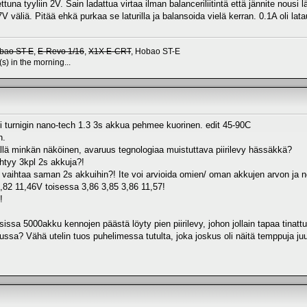
ettuna tyyliin 2V. Sain ladattua virtaa ilman balanceriliitintä että jännite nou
 väliä. Pitää ehkä purkaa se laturilla ja balansoida vielä kerran. 0.1A oli lat
bao ST-E
,
E-Revo 1/16
,
X1X E-CRT
, Hobao ST-E
(s) in the morning...
ri turnigin nano-tech 1.3 3s akkua pehmee kuorinen. edit 45-90C
n.
llä minkän näköinen, avaruus tegnologiaa muistuttava piirilevy hässäkkä?
htyy 3kpl 2s akkuja?!
ä vaihtaa saman 2s akkuihin?! Ite voi arvioida omien/ oman akkujen arvon ja n
3,82 11,46V toisessa 3,86 3,85 3,86 11,57!
!
sissa 5000akku kennojen päästä löyty pien piirilevy, johon jollain tapaa tinattu
akussa? Vähä utelin tuos puhelimessa tutulta, joka joskus oli näitä temppuja ju