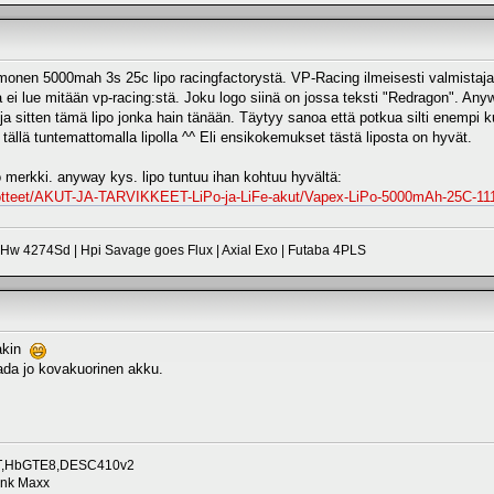
nen 5000mah 3s 25c lipo racingfactorystä. VP-Racing ilmeisesti valmistaja 
 ei lue mitään vp-racing:stä. Joku logo siinä on jossa teksti "Redragon". Anyw
ja sitten tämä lipo jonka hain tänään. Täytyy sanoa että potkua silti enempi
tällä tuntemattomalla lipolla ^^ Eli ensikokemukset tästä liposta on hyvät.
o merkki. anyway kys. lipo tuntuu ihan kohtuu hyvältä:
/tuotteet/AKUT-JA-TARVIKKEET-LiPo-ja-LiFe-akut/Vapex-LiPo-5000mAh-25C-1
 4274Sd | Hpi Savage goes Flux | Axial Exo | Futaba 4PLS
takin
aada jo kovakuorinen akku.
roT,HbGTE8,DESC410v2
unk Maxx