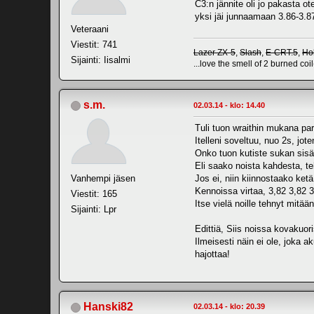
C3:n jännite oli jo pakasta ot
yksi jäi junnaamaan 3.86-3.87V
Veteraani
Viestit: 741
Lazer ZX-5
,
Slash
,
E-CRT.5
,
Ho
Sijainti: Iisalmi
...love the smell of 2 burned coil
s.m.
02.03.14 - klo: 14.40
Tuli tuon wraithin mukana pa
Itelleni soveltuu, nuo 2s, jote
Onko tuon kutiste sukan sisä
Eli saako noista kahdesta, te
Vanhempi jäsen
Jos ei, niin kiinnostaako ket
Kennoissa virtaa, 3,82 3,82 
Viestit: 165
Itse vielä noille tehnyt mitään
Sijainti: Lpr
Edittiä, Siis noissa kovakuori
Ilmeisesti näin ei ole, joka 
hajottaa!
Hanski82
02.03.14 - klo: 20.39