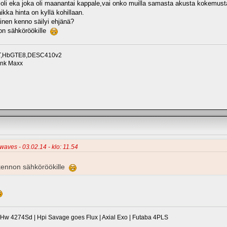
oi oli eka joka oli maanantai kappale,vai onko muilla samasta akusta kokemus
aikka hinta on kyllä kohillaan.
inen kenno säilyi ehjänä?
on sähköröökille
roT,HbGTE8,DESC410v2
unk Maxx
ewaves - 03.02.14 - klo: 11.54
kennon sähköröökille
 4274Sd | Hpi Savage goes Flux | Axial Exo | Futaba 4PLS