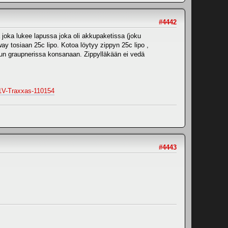
#4442
joka lukee lapussa joka oli akkupaketissa (joku
ay tosiaan 25c lipo. Kotoa löytyy zippyn 25c lipo ,
 kun graupnerissa konsanaan. Zippylläkään ei vedä
11V-Traxxas-110154
#4443