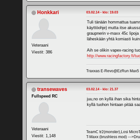
Honkkari
03.02.14 - klo: 19.03
Tuli tänään hommattua tuammo
käyttöohje) mutta itse akussa
graupnerin v-maxx 45c lipoja 
läheskään yhtä komiasti kuin 
Veteraani
Aih se olikin vapex-racing tu
Viestit: 386
http://www.racingfactory.fi
Traxxas E-Revo@EzRun Max5 Hw
transewaves
03.02.14 - klo: 21.37
Fullspeed RC
juu,no on kyllä ihan sika hin
kyllä tuohon hintaan pitää s
Veteraani
TeamC tr2(monster),Losi Mic
Viestit: 1,148
T-Maxx (brushless mod) --->Dr