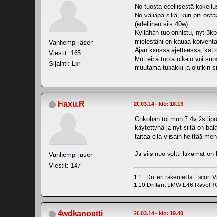
No tuosta edellisestä kokeilu
No väliäpä sillä, kun piti o
(edellinen siis 40w)
Kyllähän tuo onnistu, nyt 3kpl 
mielestäni en kauaa korventan
Vanhempi jäsen
Ajan kanssa ajettaessa, katto
Viestit: 165
Mut eipä tuota oikein voi suo
Sijainti: Lpr
muutama tupakki ja olutkin si
Haxu.R
20.03.14 - klo: 18.13
Onkohan toi mun 7.4v 2s lipo s
käytettynä ja nyt siitä on bal
taitaa olla viisain heittää me
Ja siis nuo voltti lukemat on
Vanhempi jäsen
Viestit: 147
1:1 Drifteri rakenteilla Escort
1:10 Drifterit BMW E46 Revo
4wdkanootti
20.03.14 - klo: 19.40