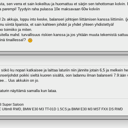
sta, sen verra et sain kokeiltuu ja huomattuu et särjin sen tehottoman kolvin
staa parempi! Tyydyin raha pulassa 10e maksavaan 60w kolviin
2s akkuja, loppu into keske, balanseri johtojen liittämisen kanssa liittimiin. (jo
u siintä liparista, et sain kahteen johdot ja yhdet yhteen yhdistettyä!
o toimiiko ja miten.
sitella mahd. turvallisuus riskien kanssa ja jos yhtään muuta tekemistä sattuu
inä tinaillessa!?
ökö ku nopari katkaisee ja laittaa laturiin niin jännite jotain 6,5 ja melkein h
anserijohdot poikki sieltä kuoren sisältä, oon ladannu ilman balanserii 7.9:ään v
nee... Uus akkukin on jo.
 laturin näyttämä samalla kun lataa.
 V8 Super Saloon
lRC Ultim8 RWD, BMW E30 M3 TT-01D 1.5CS ja BMW E30 M3 MST FXX DS RWD