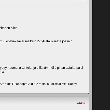
tekseen ollen.
tuu epävakaaksi melkein 2v ylilatauksesta jossain
yy kuumana tunteja, ja sillä lämmöllä pihan asfaltti paloi
ua...
s akut/ Futaba3pm 2,4HGz radio/ autot axial 6x6, Hobbyk
#4452