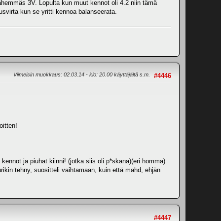
si lähemmäs 3V. Lopulta kun muut kennot oli 4.2 niin tämä
ausvirta kun se yritti kennoa balanseerata.
Viimeisin muokkaus
: 02.03.14 - klo: 20.00 käyttäjältä s.m.
#4446
oitten!
 kennot ja piuhat kiinni! (jotka siis oli p*skana)(eri homma)
urikin tehny, suositteli vaihtamaan, kuin että mahd, ehjän
#4447