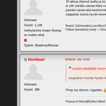
10 akkua tilannut tuolta ja t
ei silti uskalla samaa tilata v
jotenkin jännä että keskimmä
saapahan tuosta hyvän kenn
Veteraani
Viestit: 1,148
TeamC tr2(monster),Losi Mic
T-Maxx (brushless mod) --->Dr
methylamine keeps flowing
no matter what
Sijainti: MaailmanMestari
Honkkari
03.02.14 - klo: 12.23
Lainaus käyttäjältä: trans
saapahan tuosta hyvän 
Veteraani
Viestit: 386
Pimp my electric cigarette
Traxxas E-Revo@EzRun Max5 Hw