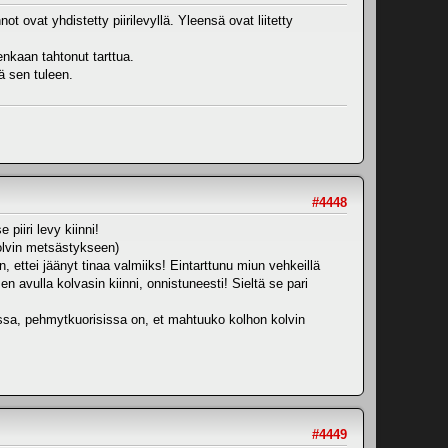
 ovat yhdistetty piirilevyllä. Yleensä ovat liitetty
enkaan tahtonut tarttua.
ä sen tuleen.
#4448
piiri levy kiinni!
kolvin metsästykseen)
n, ettei jäänyt tinaa valmiiks! Eintarttunu miun vehkeillä
n avulla kolvasin kiinni, onnistuneesti! Sieltä se pari
noissa, pehmytkuorisissa on, et mahtuuko kolhon kolvin
#4449