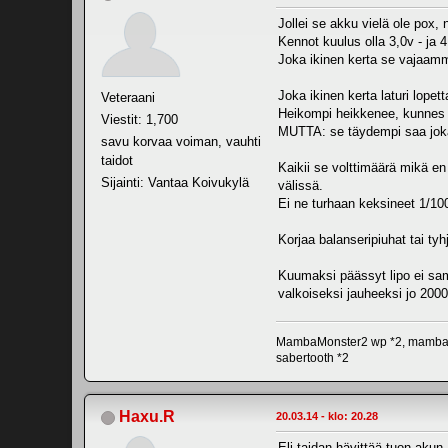
Jollei se akku vielä ole pox, 
Kennot kuulus olla 3,0v - ja 
Joka ikinen kerta se vajaamm
Joka ikinen kerta laturi lopet
Veteraani
Heikompi heikkenee, kunnes me
Viestit: 1,700
MUTTA: se täydempi saa joka 
savu korvaa voiman, vauhti
taidot
Kaikii se volttimäärä mikä e
Sijainti: Vantaa Koivukylä
välissä.
Ei ne turhaan keksineet 1/10
Korjaa balanseripiuhat tai tyhj
Kuumaksi päässyt lipo ei samm
valkoiseksi jauheeksi jo 2000
MambaMonster2 wp *2, mambamax
sabertooth *2
Haxu.R
20.03.14 - klo: 20.28
Eli taidan hävittää tuon akun.