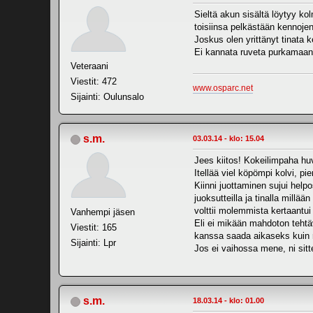
Sieltä akun sisältä löytyy ko
toisiinsa pelkästään kennojen 
Joskus olen yrittänyt tinata 
Ei kannata ruveta purkamaan 
Veteraani
Viestit: 472
www.osparc.net
Sijainti: Oulunsalo
s.m.
03.03.14 - klo: 15.04
Jees kiitos! Kokeilimpaha huvi
Itellää viel köpömpi kolvi, p
Kiinni juottaminen sujui helpo
juoksutteilla ja tinalla millään
volttii molemmista kertaantui 
Vanhempi jäsen
Eli ei mikään mahdoton tehtäv
Viestit: 165
kanssa saada aikaseks kuin r
Sijainti: Lpr
Jos ei vaihossa mene, ni si
s.m.
18.03.14 - klo: 01.00