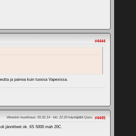
#4444
utta ja painoa kuin tuossa Vapexissa.
Viimeisin muokkaus
: 05.02.14 - klo: 22.20 käyttäjältä Qazu
#4445
 oli jännitteet ok. 6S 5000 mah 20C.