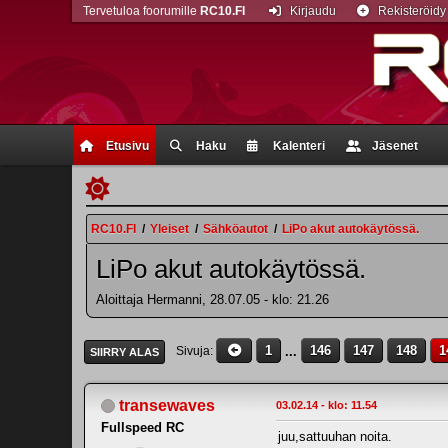
Tervetuloa foorumille
RC10.FI
Kirjaudu
Rekisteröidy
Etusivu
Haku
Kalenteri
Jäsenet
RC10.FI
/
Yleiset
/
Sähköautot
/
LiPo akut autokäytössä.
LiPo akut autokäytössä.
Aloittaja Hermanni, 28.07.05 - klo: 21.26
1
...
146
147
148
1
Sivuja
SIIRRY ALAS
transewaves
03.02.14 - klo: 11.54
Fullspeed RC
juu,sattuuhan noita.