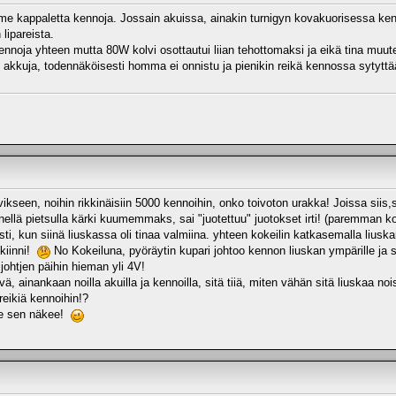
lme kappaletta kennoja. Jossain akuissa, ainakin turnigyn kovakuorisessa kennot
lipareista.
kennoja yhteen mutta 80W kolvi osottautui liian tehottomaksi ja eikä tina muut
akkuja, todennäköisesti homma ei onnistu ja pienikin reikä kennossa sytyttä
kseen, noihin rikkinäisiin 5000 kennoihin, onko toivoton urakka! Joissa siis,se 
ienellä pietsulla kärki kuumemmaks, sai "juotettuu" juotokset irti! (paremman 
sti, kun siinä liuskassa oli tinaa valmiina. yhteen kokeilin katkasemalla liuska
 kiinni!
No Kokeiluna, pyöräytin kupari johtoo kennon liuskan ympärille ja se
johtjen päihin hieman yli 4V!
ä, ainankaan noilla akuilla ja kennoilla, sitä tiiä, miten vähän sitä liuskaa 
eikiä kennoihin!?
tte sen näkee!