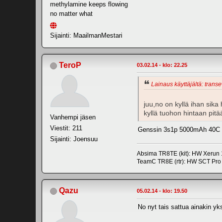
methylamine keeps flowing
no matter what
Sijainti: MaailmanMestari
TeroP
03.02.14 - klo: 22.25
Lainaus käyttäjältä: trans
juu,no on kyllä ihan sika
kyllä tuohon hintaan pit
Vanhempi jäsen
Viestit: 211
Genssin 3s1p 5000mAh 40C ko
Sijainti: Joensuu
Absima TR8TE (kit): HW Xerun
TeamC TR8E (rtr): HW SCT Pr
Qazu
05.02.14 - klo: 19.50
No nyt tais sattua ainakin y